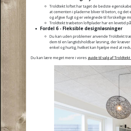
Troldtekt loftet har taget de bedste egenskab
at cementen i pladerne bliver til beton, og de
og afgive fugt og er velegnede til forskellige mi
Troldtekt træbeton loftplader har en levetid på
Fordel 6 - Fleksible designløsninger
Du kan uden problemer anvende Troldtekt træbe
dem til en langtidsholdbar løsning, der kræver 
enkel og hurtig, hvilket kan hjælpe med at redu
Du kan lære meget mere i vores
guide til valg af Troldtek