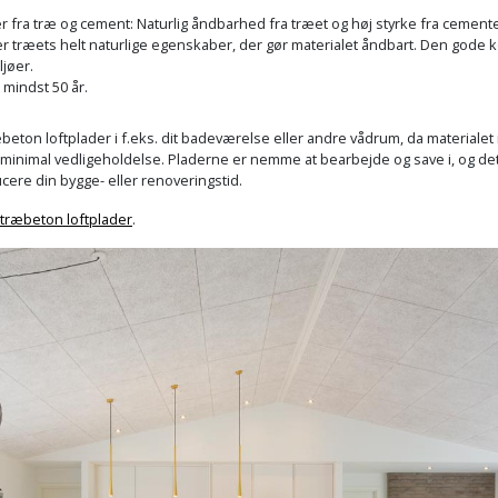
er fra træ og cement: Naturlig åndbarhed fra træet og høj styrke fra cemen
t er træets helt naturlige egenskaber, der gør materialet åndbart. Den gode
ljøer.
 mindst 50 år.
ton loftplader i f.eks. dit badeværelse eller andre vådrum, da materialet
minimal vedligeholdelse. Pladerne er nemme at bearbejde og save i, og det er
cere din bygge- eller renoveringstid.
t træbeton loftplader
.