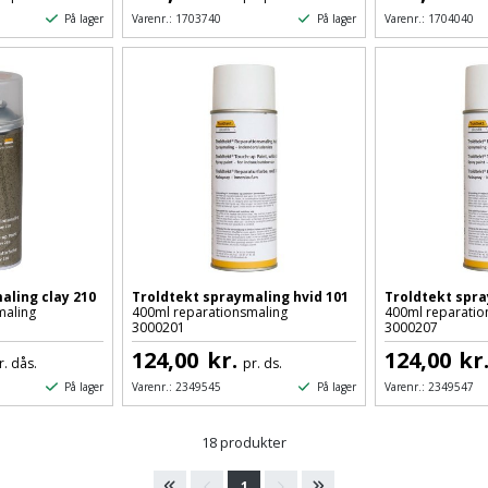
På lager
På lager
Varenr.:
1703740
Varenr.:
1704040
aling clay 210
Troldtekt spraymaling hvid 101
Troldtekt spra
maling
400ml reparationsmaling
400ml reparatio
3000201
3000207
124,00
kr.
124,00
kr
r. dås.
pr. ds.
På lager
På lager
Varenr.:
2349545
Varenr.:
2349547
18 produkter
1