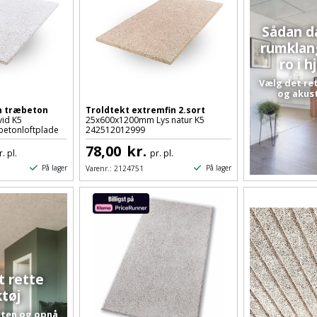
Sådan 
rumklan
ro i 
Vælg det re
og akus
in træbeton
Troldtekt extremfin 2.sort
id K5
25x600x1200mm Lys natur K5
etonloftplade
242512012999
78,00
kr.
r. pl.
pr. pl.
På lager
På lager
Varenr.:
2124751
t rette
tøj
sten og opnå