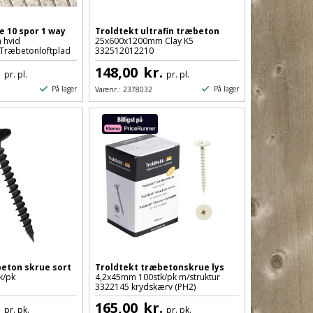
e 10 spor 1 way
Troldtekt ultrafin træbeton
 hvid
25x600x1200mm Clay K5
Træbetonloftplad
332512012210
.
148,00
kr.
pr. pl.
pr. pl.
På lager
På lager
Varenr.:
2378032
eton skrue sort
Troldtekt træbetonskrue lys
k/pk
4,2x45mm 100stk/pk m/struktur
3322145 krydskærv (PH2)
.
165,00
kr.
pr. pk.
pr. pk.