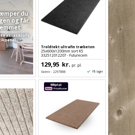
dæmper du
gen og får
hjemmet
tte akustikloft
tikpanel >>
Troldtekt ultrafin træbeton
25x600x1200mm sort K5
332512012207 - Futurecem
129,95
kr.
pr. pl.
På lager
Varenr.:
2297888