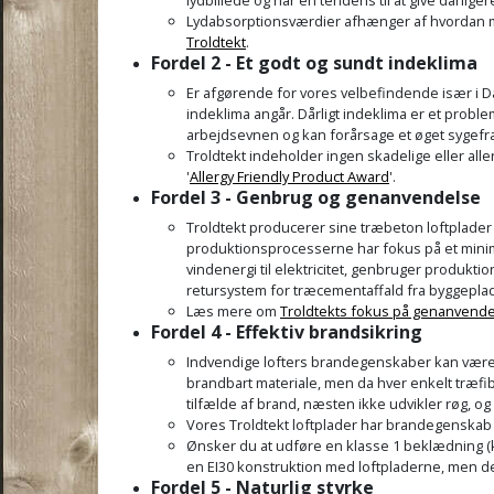
Lydabsorptionsværdier afhænger af hvordan ma
Troldtekt
.
Fordel 2 - Et godt og sundt indeklima
Er afgørende for vores velbefindende især i Da
indeklima angår. Dårligt indeklima er et proble
arbejdsevnen og kan forårsage et øget sygefr
Troldtekt indeholder ingen skadelige eller all
'
Allergy Friendly Product Award
'.
Fordel 3 - Genbrug og genanvendelse
Troldtekt producerer sine træbeton loftplader 
produktionsprocesserne har fokus på et minim
vindenergi til elektricitet, genbruger produkt
retursystem for træcementaffald fra byggepla
Læs mere om
Troldtekts fokus på genanvend
Fordel 4 - Effektiv brandsikring
Indvendige lofters brandegenskaber kan være m
brandbart materiale, men da hver enkelt træfib
tilfælde af brand, næsten ikke udvikler røg, og
Vores Troldtekt loftplader har brandegenskab
Ønsker du at udføre en klasse 1 beklædning (k1
en EI30 konstruktion med loftpladerne, men de
Fordel 5 - Naturlig styrke