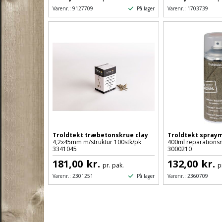
På lager
Varenr.:
9127709
Varenr.:
1703739
Troldtekt træbetonskrue clay
Troldtekt spraym
4,2x45mm m/struktur 100stk/pk
400ml reparations
3341045
3000210
181,00
kr.
132,00
kr.
pr. pak.
p
På lager
Varenr.:
2301251
Varenr.:
2360709