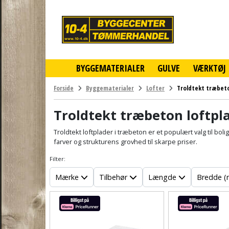
10-
4
-
billigt
online
BYGGEMATERIALER
GULVE
VÆRKTØJ
byggemarked
og
tømmerhandel
Forside
Byggematerialer
Lofter
Troldtekt træbet
-
Klik
Troldtekt træbeton loftpl
og
byg
Troldtekt
loftplader i træbeton er et populært valg til boli
farver og strukturens grovhed til skarpe priser.
Filter:
Mærke
Tilbehør
Længde
Bredde 