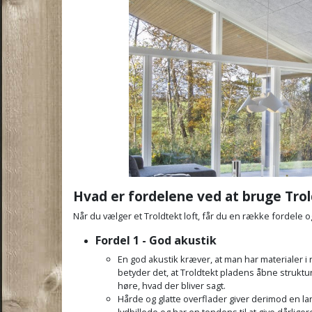
Hvad er fordelene ved at bruge Trol
Når du vælger et Troldtekt loft, får du en række fordele o
Fordel 1 - God akustik
En god akustik kræver, at man har materialer i 
betyder det, at Troldtekt pladens åbne struktur
høre, hvad der bliver sagt.
Hårde og glatte overflader giver derimod en lan
lydbillede og har en tendens til at give dårliger