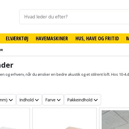
ELVÆRKTØJ
HAVEMASKINER
HUS, HAVE OG FRITID
on
ader
gen og erhverv, når du ønsker en bedre akustik og et stilrent loft. Hos 10-4.d
(mm)
Indhold
Farve
Pakkeindhold