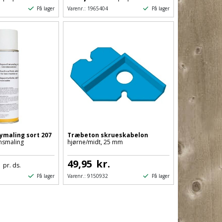
På lager
På lager
Varenr.:
1965404
ymaling sort 207
Træbeton skrueskabelon
nsmaling
hjørne/midt, 25 mm
.
49,95
kr.
pr. ds.
På lager
På lager
Varenr.:
9150932