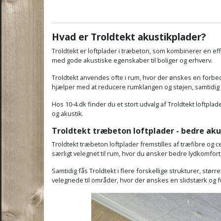
Hvad er Troldtekt akustikplader?
Troldtekt
er loftplader i træbeton, som kombinerer en effek
med gode akustiske egenskaber til boliger og erhverv.
Troldtekt anvendes ofte i rum, hvor der ønskes en forbedr
hjælper med at reducere rumklangen og støjen, samtidig 
Hos 10-4.dk finder du et stort udvalg af Troldtekt loftplade
og akustik.
Troldtekt træbeton loftplader - bedre aku
Troldtekt træbeton loftplader fremstilles af træfibre o
særligt velegnet til rum, hvor du ønsker bedre lydkomfort, 
Samtidig fås Troldtekt i flere forskellige strukturer, stø
velegnede til områder, hvor der ønskes en slidstærk og f