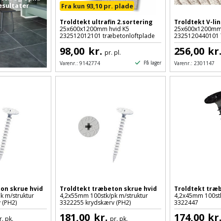
esultater
Fra kun 93,10 pr. plade
Troldtekt ultrafin 2.sortering
Troldtekt V-lin
25x600x1200mm hvid K5
25x600x1200mm
232512012101 træbetonloftplade
2325120440101 
98,00
kr.
256,00
kr
pr. pl.
På lager
Varenr.:
9142774
Varenr.:
2301147
on skrue hvid
Troldtekt træbeton skrue hvid
Troldtekt træb
k m/struktur
4,2x55mm 100stk/pk m/struktur
4,2x45mm 100st
 (PH2)
3322255 krydskærv (PH2)
3322447
181,00
kr.
174,00
kr
r. pk.
pr. pk.