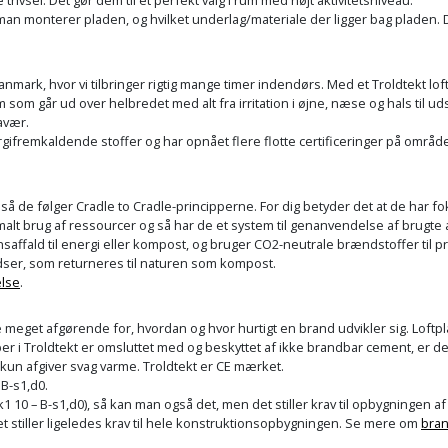
n monterer pladen, og hvilket underlag/materiale der ligger bag pladen. 
nmark, hvor vi tilbringer rigtig mange timer indendørs.
Med et Troldtekt lof
m som går ud over helbredet med alt fra irritation i øjne, næse og hals til u
avær.
ergifremkaldende stoffer og har opnået flere flotte certificeringer på områd
så de følger Cradle to Cradle-principperne. For dig betyder det at de har f
alt brug af ressourcer og så har de et system til genanvendelse af brugt
ionsaffald til energi eller kompost, og bruger CO2-neutrale brændstoffer ti
dser, som returneres til naturen som kompost.
else
.
eget afgørende for, hvordan og hvor hurtigt en brand udvikler sig. Loftpl
er i Troldtekt er omsluttet med og beskyttet af ikke brandbar cement, er de
 kun afgiver svag varme. Troldtekt er CE mærket.
 B-s1,d0.
 10 – B-s1,d0), så kan man også det, men det stiller krav til opbygningen af
t stiller ligeledes krav til hele konstruktionsopbygningen. Se mere om
bran