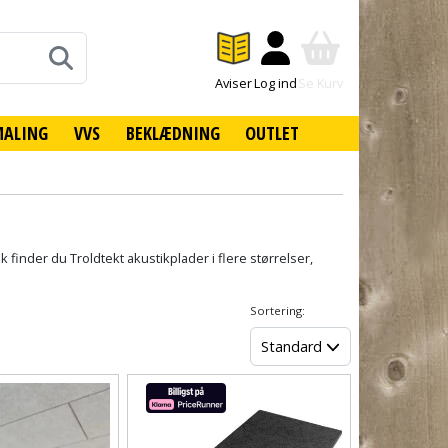
Aviser
Log ind
Se Kurv
MALING
VVS
BEKLÆDNING
OUTLET
k finder du Troldtekt akustikplader i flere størrelser,
Sortering:
Standard