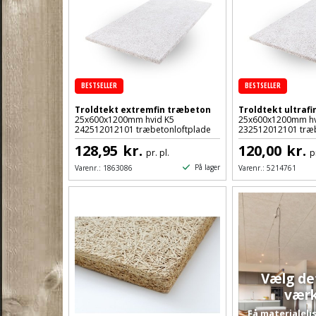
BESTSELLER
BESTSELLER
Troldtekt extremfin træbeton
Troldtekt ultraf
25x600x1200mm hvid K5
25x600x1200mm hv
242512012101 træbetonloftplade
232512012101 træb
128,95
kr.
120,00
kr.
pr. pl.
p
På lager
Varenr.:
1863086
Varenr.:
5214761
Vælg de
værk
Få materialeli