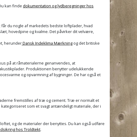
Du kan finde
dokumentation og lydberegninger hos
t får du nogle af markedets bedste loftplader, hvad
dslæt, hovedpine og kvalme. Det påvirker dit velvære,
et, herunder
Dansk Indeklima Mærkning
og det britiske
okus på at råmaterialerne genanvendes, at
e akustikplader. Produktionen benytter udelukkende
l procesvarme og opvarmning af bygninger. De har også et
aderne fremstilles af træ og cement. Træ er normalt et
 kategoriseret som et svagt antændeligt materiale, der i
 loftet, og de materialer der benyttes. Du kan også udføre
dsikring hos Troldtekt
.