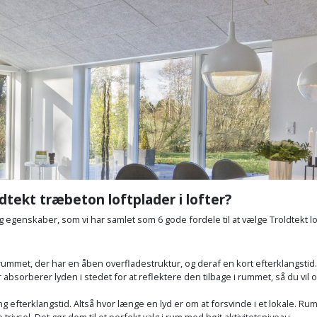
dtekt træbeton loftplader i lofter?
g egenskaber, som vi har samlet som 6 gode fordele til at vælge Troldtekt lo
rummet, der har en åben overfladestruktur, og deraf en kort efterklangstid. D
 absorberer lyden i stedet for at reflektere den tilbage i rummet, så du vil
g efterklangstid. Altså hvor længe en lyd er om at forsvinde i et lokale. Ru
e trivsel. Det gør dem til et perfekt valg i rum med højt aktivitetsniveau.