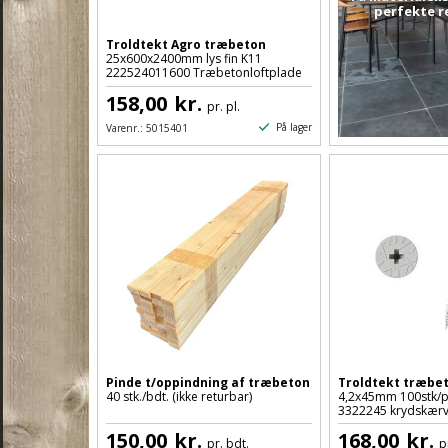
perfekte r
Troldtekt Agro træbeton
25x600x2400mm lys fin K11
222524011600 Træbetonloftplade
158,00
kr.
pr. pl.
På lager
Varenr.:
5015401
Pinde t/oppindning af træbeton
Troldtekt træbet
40 stk./bdt. (ikke returbar)
4,2x45mm 100stk/p
3322245 krydskærv
150,00
kr.
168,00
kr.
pr. bdt.
p