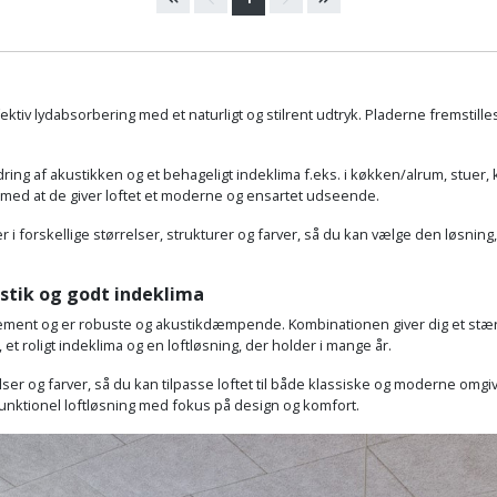
tiv lydabsorbering med et naturligt og stilrent udtryk. Pladerne fremstilles
ing af akustikken og et behageligt indeklima f.eks. i køkken/alrum, stuer, 
med at de giver loftet et moderne og ensartet udseende.
r i forskellige størrelser, strukturer og farver, så du kan vælge den løsning,
stik og godt indeklima
g cement og er robuste og akustikdæmpende. Kombinationen giver dig et st
et roligt indeklima og en loftløsning, der holder i mange år.
rrelser og farver, så du kan tilpasse loftet til både klassiske og moderne 
unktionel loftløsning med fokus på design og komfort.