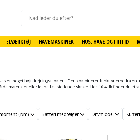
ELVÆRKTØJ
HAVEMASKINER
HUS, HAVE OG FRITID
æves et meget højt drejningsmoment. Den kombinerer funktionerne fra en tra
 hårde materialer eller løsne fastsiddende skruer. Hos 10-4.dk finder du et
smoment (Nm)
Batteri medfølger
Drivmiddel
Kuffer