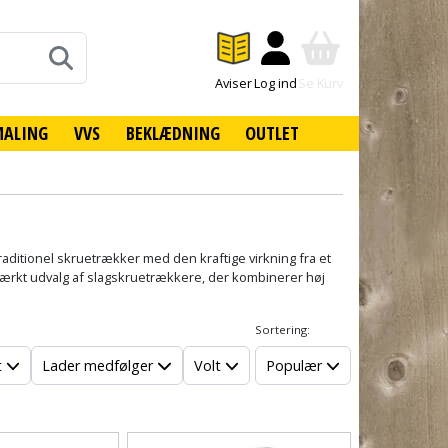
Aviser
Log ind
Se Kurv
MALING
VVS
BEKLÆDNING
OUTLET
ditionel skruetrækker med den kraftige virkning fra et
 stærkt udvalg af slagskruetrækkere, der kombinerer høj
Sortering:
t
Lader medfølger
Volt
Populær