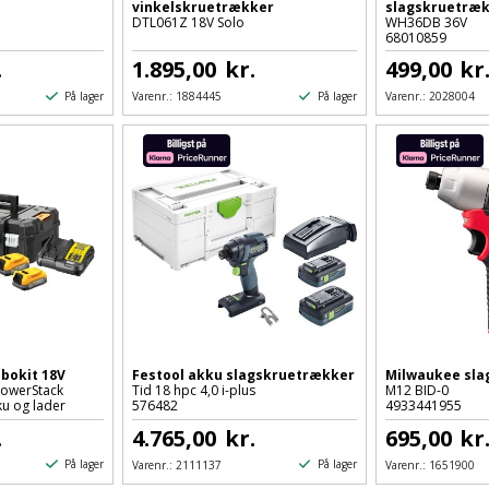
vinkelskruetrækker
slagskruetræ
DTL061Z 18V Solo
WH36DB 36V
68010859
.
1.895,00
kr.
499,00
kr
På lager
På lager
Varenr.:
1884445
Varenr.:
2028004
bokit 18V
Festool akku slagskruetrækker
Milwaukee sl
owerStack
Tid 18 hpc 4,0 i-plus
M12 BID-0
ku og lader
576482
4933441955
.
4.765,00
kr.
695,00
kr
På lager
På lager
Varenr.:
2111137
Varenr.:
1651900