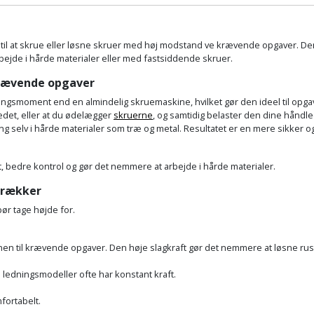
t til at skrue eller løsne skruer med høj modstand ve krævende opgaver. Den
 arbejde i hårde materialer eller med fastsiddende skruer.
krævende opgaver
jningsmoment end en almindelig skruemaskine, hvilket gør den ideel til opg
det, eller at du ødelægger
skruerne
, og samtidig belaster den dine håndle
g selv i hårde materialer som træ og metal. Resultatet er en mere sikker 
ft, bedre kontrol og gør det nemmere at arbejde i hårde materialer.
trækker
bør tage højde for.
nen til krævende opgaver. Den høje slagkraft gør det nemmere at løsne ru
s ledningsmodeller ofte har konstant kraft.
fortabelt.