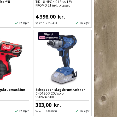
kker*U
TID 18 HPC 4,0 I-Plus 18V
PROMO 21 inkl. bitssæt
.
4.398,00
kr.
På lager
På lager
Varenr.:
2255483
agskruemaskine
Scheppach slagskruetrækker
C-ID180-X 20V solo
5909245900
.
303,00
kr.
På lager
På lager
Varenr.:
2492030