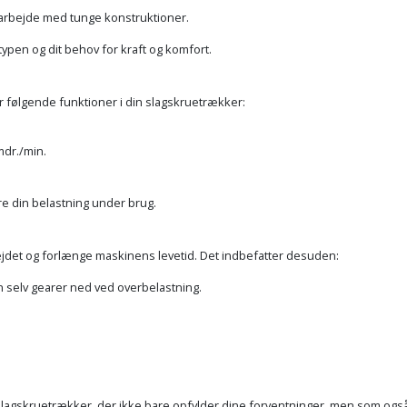
 arbejde med tunge konstruktioner.
ypen og dit behov for kraft og komfort.
 følgende funktioner i din slagskruetrækker:
mdr./min.
e din belastning under brug.
bejdet og forlænge maskinens levetid. Det indbefatter desuden:
 selv gearer ned ved overbelastning.
.
slagskruetrækker, der ikke bare opfylder dine forventninger, men som også bl