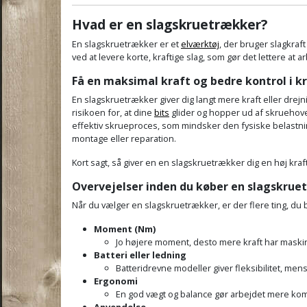
Hvad er en slagskruetrækker?
En slagskruetrækker er et
elværktøj
, der bruger slagkraf
ved at levere korte, kraftige slag, som gør det lettere at
Få en maksimal kraft og bedre kontrol i 
En slagskruetrækker giver dig langt mere kraft eller dre
risikoen for, at dine
bits
glider og hopper ud af skruehove
effektiv skrueproces, som mindsker den fysiske belastnin
montage eller reparation.
Kort sagt, så giver en en slagskruetrækker dig en høj kra
Overvejelser inden du køber en slagskrue
Når du vælger en slagskruetrækker, er der flere ting, du 
Moment (Nm)
Jo højere moment, desto mere kraft har maski
Batteri eller ledning
Batteridrevne modeller giver fleksibilitet, men
Ergonomi
En god vægt og balance gør arbejdet mere kom
Anvendelse