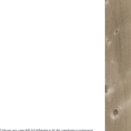
iver en værdifuld tilføjelse til dit værktøjssortiment.