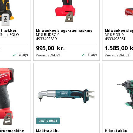
etrækker
Milwaukee slagskruemaskine
Milwaukee sl
05nm, SOLO
M18 BLIDRC-0
M18 FID3-0
4933492839
4933498061
.
995,00
kr.
1.585,00
k
På lager
På lager
Varenr.:
2394329
Varenr.:
2394332
GRATIS FRAGT
kruemaskine
Makita akku
Hikoki akku