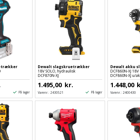
etrækker
Dewalt slagskruetrækker
Dewalt akku s
O
18V SOLO, hydraulisk
DCF860N-XJ 18V
DCF870N-XJ
DCF860N-XJ u/ak
.
1.495,00
kr.
1.448,00
k
På lager
På lager
Varenr.:
2430521
Varenr.:
2400430