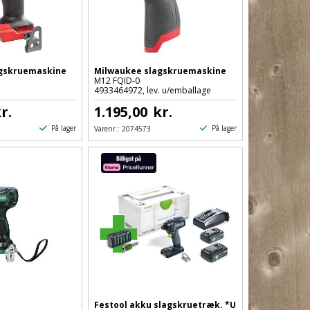
agskruemaskine
Milwaukee slagskruemaskine
M12 FQID-0
4933464972, lev. u/emballage
r.
1.195,00
kr.
På lager
På lager
Varenr.:
2074573
Festool akku slagskruetræk. *U