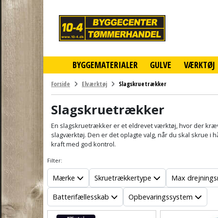
10-
4
-
billigt
online
BYGGEMATERIALER
GULVE
VÆRKTØJ
byggemarked
og
tømmerhandel
Forside
Elværktøj
Slagskruetrækker
-
Klik
Slagskruetrækker
og
byg
En slagskruetrækker er et eldrevet værktøj, hvor der kr
slagværktøj. Den er det oplagte valg, når du skal skrue i
kraft med god kontrol.
Filter:
Mærke
Skruetrækkertype
Max drejning
Batterifællesskab
Opbevaringssystem