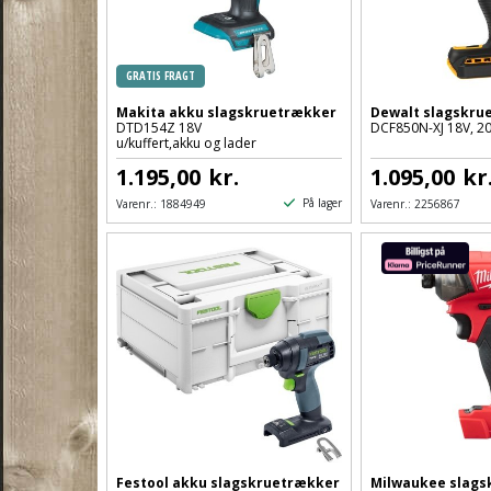
GRATIS FRAGT
Makita akku slagskruetrækker
Dewalt slagskru
DTD154Z 18V
DCF850N-XJ 18V, 2
u/kuffert,akku og lader
1.195,00
kr.
1.095,00
kr
På lager
Varenr.:
1884949
Varenr.:
2256867
Festool akku slagskruetrækker
Milwaukee slags