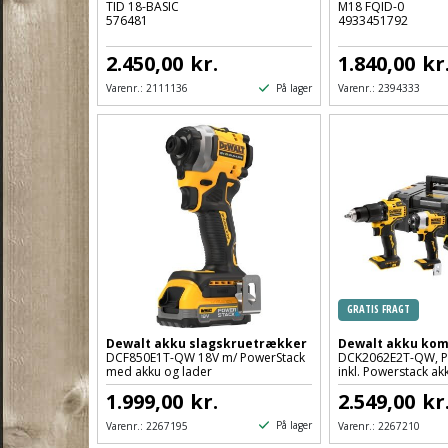
TID 18-BASIC
M18 FQID-0
576481
4933451792
2.450,00
kr.
1.840,00
kr
På lager
Varenr.:
2111136
Varenr.:
2394333
GRATIS FRAGT
Dewalt akku slagskruetrækker
Dewalt akku kom
DCF850E1T-QW 18V m/ PowerStack
DCK2062E2T-QW, P
med akku og lader
inkl. Powerstack ak
1.999,00
kr.
2.549,00
kr
På lager
Varenr.:
2267195
Varenr.:
2267210