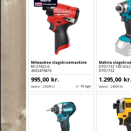
Milwaukee slagskruemaskine
Makita slagskru
M12 FID2-0
DTD173Z 18V SOL
4933479876
DTD173Z
995,00
kr.
1.295,00
kr
På lager
Varenr.:
2309912
Varenr.:
2490016