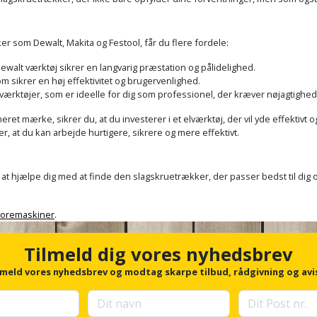
 som Dewalt, Makita og Festool, får du flere fordele:
walt værktøj sikrer en langvarig præstation og pålidelighed.
m sikrer en høj effektivitet og brugervenlighed.
 værktøjer, som er ideelle for dig som professionel, der kræver nøjagtighed
ret mærke, sikrer du, at du investerer i et elværktøj, der vil yde effekti
er, at du kan arbejde hurtigere, sikrere og mere effektivt.
 til at hjælpe dig med at finde den slagskruetrækker, der passer bedst til di
boremaskiner
.
Tilmeld dig vores nyhedsbrev
lmeld vores nyhedsbrev og modtag skarpe tilbud, rådgivning og avi