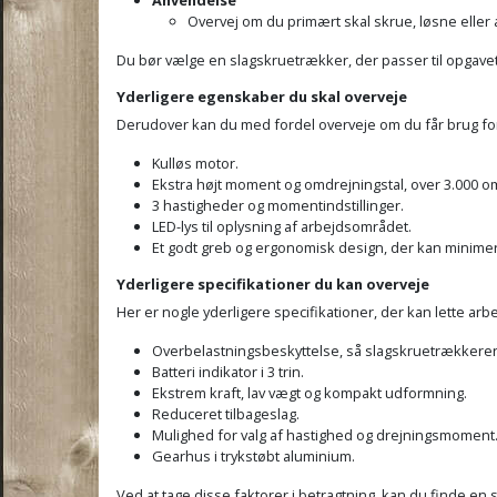
Overvej om du primært skal skrue, løsne eller
Du bør vælge en slagskruetrækker, der passer til opgavet
Yderligere egenskaber du skal overveje
Derudover kan du med fordel overveje om du får brug for
Kulløs motor.
Ekstra højt moment og omdrejningstal, over 3.000 o
3 hastigheder og momentindstillinger.
LED-lys til oplysning af arbejdsområdet.
Et godt greb og ergonomisk design, der kan minimer
Yderligere specifikationer du kan overveje
Her er nogle yderligere specifikationer, der kan lette ar
Overbelastningsbeskyttelse, så slagskruetrækkeren
Batteri indikator i 3 trin.
Ekstrem kraft, lav vægt og kompakt udformning.
Reduceret tilbageslag.
Mulighed for valg af hastighed og drejningsmoment
Gearhus i trykstøbt aluminium.
Ved at tage disse faktorer i betragtning, kan du finde en 