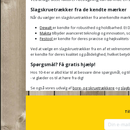
Slagskruetrækker fra de kendte mærker
Når du vælger en slagskruetrækker fra anerkendte mærker
Dewalt
er kendte for robusthed og holdbarhed. Et De
Makita
tilbyder avanceret teknologi og innovation, so
Festool
er kendte for deres præcise og højkvalitets
Ved at vælge en slagskruetrækker fra en af et velrenomme
er kendte for deres kvalitet og pålidelighed, hvilket betyd
Spørgsmål? Få gratis hjælp!
Hos 10-4 er vi altid klar til at besvare dine spørgsmål, og
- vi glæder os til at høre fra dig!
Se også vores udvalg af
bore- og skruetrækkere
og
slag
Ti