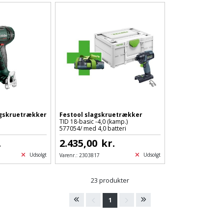
gskruetrækker
Festool slagskruetrækker
TID 18-basic -4,0 (kamp.)
577054/ med 4,0 batteri
.
2.435,00
kr.
Udsolgt
Udsolgt
Varenr.:
2303817
23 produkter
1