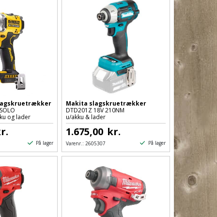
lagskruetrækker
Makita slagskruetrækker
 SOLO
DTD201Z 18V 210NM
ku og lader
u/akku & lader
r.
1.675,00
kr.
På lager
På lager
Varenr.:
2605307