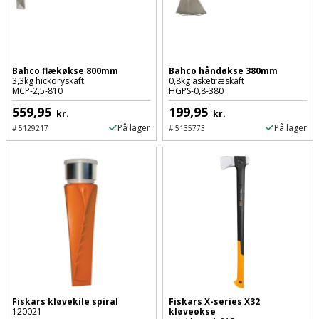
Palleløfter
Industristøvsuger
Højbede
Sternbeklædning
Polsøger
Kantfræser
Højtaler
Tag
og
Bahco flækøkse 800mm
Bahco håndøkse 380mm
Profilsaks
Kantlimer
Hylder
3,3kg hickoryskaft
0,8kg asketræskaft
tagplader
MCP-2,5-810
HGPS-0,8-380
Reb
Kantlimertilbehør
Jagt
559,95
199,95
kr.
kr.
Terrassebrædder
og
og
På lager
På lager
#
5129217
#
5135773
Kap-
snor
fritid
Terrasseopklodsning
og
Renseservietter
geringssav
Jul
Tråd
og
til
Kerneboremaskine
Kaffe
wipes
byggeri
Klammepistol
Klæbesøm
Sækkelukker
Træ
Klippeværktøj
Køkkenudstyr
Saks
Vinduer
Fiskars kløvekile spiral
Fiskars X-series X32
120021
kløveøkse
Kombokit
Leg