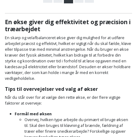
og
svejsemaskine
En økse giver dig effektivitet og præcision i
træarbejdet
Tagpladeværktøj
En skarp og velafbalanceret økse giver dig mulighed for at udføre
Trekantsliber
arbejdet præcist og effektivt, hvilket er vigtigt når du skal fælde, kløve
eller tilpasse træ med minimal anstrengelse. Når du b
ruger en økse
kræver det fysisk aktivitet, hvilket kan bidrage til at forbedre din
Trekantslibertilbehør
styrke og koordination over tid i forhold til at løse opgaven med en
kædesav på
elektricitet eller brændstof.
Desuden er økser holdbare
Vægscanner
værktøjer, der som kan holde i mange år med en korrekt
vedligeholdelse.
Varmekanon
Tips til overvejelser ved valg af økser
Når du står over for at vælge den rette økse, er der flere vigtige
Varmepistol
faktorer at overveje:
Formål med øksen
Vinkelsliber
Overvej, hvilken type arbejde du primært vil bruge øksen
til.
Skal den bruges til kløvning af brænde, fældning af
Vinkelslibertilbehør
træer eller finere snedkerarbejde?
Forskellige opgaver