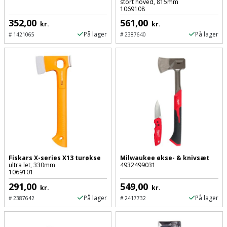
Sav
stort hoved, 815mm
WinWin
1069108
plader
Kompressor
Lommelygte
352,00
561,00
Savbuk
kr.
kr.
På lager
På lager
#
1421065
#
2387640
Lader
Merchandise
Savklinge
Ligesliber
Mobiltilbehør
Skraber
Limpistol
Pavillon
Skruestik
Linjelaser
Personlig
Skruetrækker
pleje
Loddekolbe
Skruetvinge
Plantekasser
Fiskars X-series X13 turøkse
Milwaukee økse- & knivsæt
Luftværktøj
ultra let, 330mm
4932499031
Slibeartikler
1069101
Postkasse
291,00
549,00
Måleinstrumenter
kr.
kr.
Smøring
På lager
På lager
#
2387642
#
2417732
Postkassestander
og
Malersprøjte
rustopløser