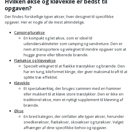
Hvilken økse og kløvekile er bedst til
opgaven?
Der findes forskellige typer økser, hver designet til specifikke
opgaver.
Her er nogle af de mest almindelige.
Camping/turøkse
En kompakt og let økse, som er ideel til
udendørsaktiviteter som camping og vandreture.
Den er
nem at transportere og velegnet til mindre opgaver som at
hugge grene eller tilberede brænde.
Flækøkse og kløveøkse
Specielt velegnet til at flække træstykker og brænde.
Den
har en tung, kileformet klinge, der giver maksimal kraft til at
splitte træ effektivt.
Kløvekile
Et specialværktøj, der bruges sammen med en hammer
eller mukkert til at kløve store træstykker.
Den er ikke en
traditionel økse, men et nyttigt supplement til kløvning af
brænde.
Økse
En bred kategori, der omfatter alle typer økser, herunder
snedkerøkser, flækøkser, skovøkser og turøkser.
Valget
afhænger af dine specifikke behov og opgaver.