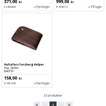
371,00
999,00
kr.
kr.
Slibemaskine
Fjernlager
På lager
#
2406800
#
1838721
Varmepumpeskjuler
Sømpistol
Velux
gardin
Sømpistoltilbehør
Spånsuger
Stiftepistol
Stiksav
Hultafors Forsberg Helper
imp. læder
Stiksavsklinge
840791
158,00
kr.
Støvblæser
Fjernlager
#
1981445
Støvsugertilbehør
23 produkter
Svejseværk
1