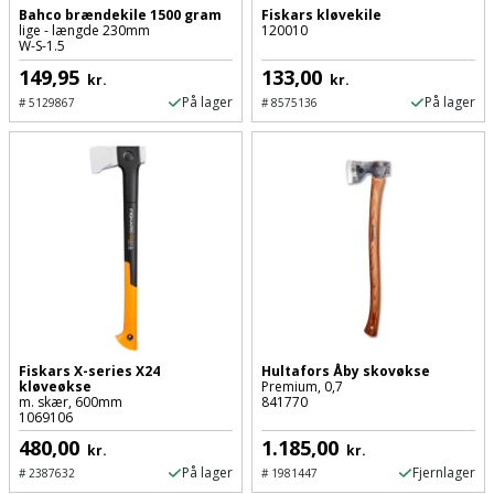
Hammer
Drivhustilbehør
terrassebrædder
Bahco brændekile 1500 gram
Fiskars kløvekile
lige - længde 230mm
120010
Detektor
Robotplæneklipper
W-S-1.5
Høvl
Elartikler
Lecablokke
149,95
133,00
kr.
kr.
Diamantskæremaskine
Robotplæneklipper
og
På lager
På lager
Kiler
#
5129867
#
8575136
Flagstænger
tilbehør
fundablokke
Diamantslibertilbehør
til
Kloakrenser
Vandpumpe
hus
Lofter
Dykkerpistol
og
Kniv
Vertikalskærer
have
Lofttrapper
og
Dyksav
/
hobbykniv
mosfjerner
Fuglefoderhus
Murbinder
Excentersliber
Koben
Vinduesvasker
Garderobe
Murpap
Excenterslibertilbehør
opbevaring
og
Fiskars X-series X24
Hultafors Åby skovøkse
Kridtsnor
kløveøkse
Premium, 0,7
murfolie
Fedtsprøjte
m. skær, 600mm
841770
Gavekort
1069106
Lærlingesæt
Mursten
480,00
1.185,00
Flamingoskærer
kr.
kr.
Grill
På lager
Fjernlager
#
2387632
#
1981447
Landmålerstok