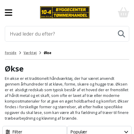
Forside
10-
4
-
Byggematerialer
billigt
online
Aluprofiler
Gulve
byggemarked
og
tømmerhandel
Armering
Fliser
Værktøj
Forside
Værktøj
Økse
-
og
Klik
Asfalt
Afmærkning
Elværktøj
klinker
og
Økse
byg
Befæstigelse
Arbejdsbuk
Afkortersav
Havemaskiner
En økse er et traditionelt håndværktøj, der har været anvendt
Gulvtilbehør
gennem århundreder til at kløve, forme, skære og hugge træ. Øksen
er et alsidigt redskab som typisk består af et hoved der er fremstillet
Bordplade
Arbejdsvogn
Afstandsmåler
Brændekløver
Hus,
Gulvunderlag
af hårdt metal og et skaft, som ofte er lavet af træ eller moderne
have
kompositmaterialer for at give en øget holdbarhed og komfort. Økser
Byggeplader
Bærehåndtag
Arbejdsbord
Buskrydder
findes i forskellige former og størrelser, alt efter hvilke specifikke
Gulvvarme
og
opgaver du skal løse, som kan være alt fra fældning af træer til finere
fritid
træbearbejdning og kløvning af brænde.
Bygningsbeslag
Båndstrammer
Arbejdslamper
Dykpumpe
Laminatgulv
og
og
Affaldssortering
Maling
Filter
Populær