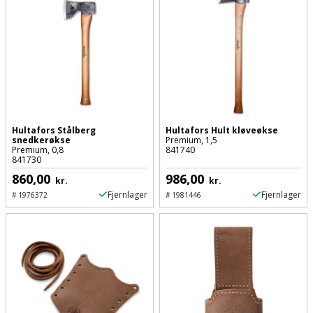
Prepping
Mejselhammer
Soldater
Presenning
støtte
Multicutter
og
Redskabsskur
teleskopstøtte
Multicuttertilbehør
Rengøring
Stålbørste
Multisliber
Shelter
Hultafors Stålberg
Hultafors Hult kløveøkse
snedkerøkse
Premium, 1,5
Stemmejern
Nedbrydningshammer
Premium, 0,8
841740
841730
Sikkerhed
Stige
Overfræser
860,00
986,00
kr.
kr.
i
Fjernlager
Fjernlager
#
1976372
#
1981446
hjemmet
Stillads
Overfræsertilbehør
Skadedyrsbekæmpelse
Tænger
Polermaskine
Skraldespandsskjuler
Tagpapbrænder
Rillefræser
Skydelåge
Tapetværktøj
Røreværk