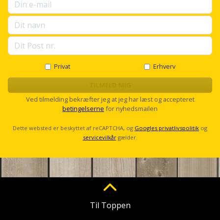
Privat
Erhverv
TILMELD MIG
Ved tilmelding bekræfter jeg at jeg har læst og accepteret
betingelserne
for nyhedsmailen
Dette websted er beskyttet af reCAPTCHA, og
Googles privatlivspolitik
og
servicevilkår
gælder.
Til Toppen