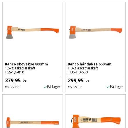
Plastlister
Flisevibrator
Gummibåd
Løfteudstyr
og
Radonsikring
Føringsskinne
kajak
Målebånd
Rumdeler
Forlængerledning
Havemøbler
Markeringsværktøj
Sand
Fugepistol
Havepleje
og
Mejsel
Fugtmåler
grus
Haveredskaber
Murerværktøj
Bahco skovøkse 800mm
Bahco håndøkse 650mm
1,6kg asketræskaft
1,0kg asketræskaft
Gipsskruemaskine
Skruer,
FGS-1,6-810
HUS-1,0-650
Haveslange
Nedstryger
bolte
379,95
299,95
kr.
kr.
Girafsliber
og
og
På lager
På lager
#
5129188
#
5129196
Nøgleværktøj
tilbehør
møtrikker
Girafsliber
Økse
tilbehør
Havetilbehør
Skunklem
Oliekande
Høvl
Hegn
Søm