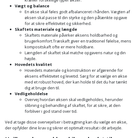
kræver forskellige typer økser.
Vægt og balance
En økse skal føles godt afbalanceret i hånden. Vægten af
øksen skal passe til din styrke og den påtænkte opgave
for at sikre effektivitet og sikkerhed.
Skaftets materiale og længde
Skaftets materiale påvirker øksens holdbarhed og
brugerkomfort.Træskaft giver en traditionel følelse, mens
kompositskaft ofte er mere holdbare.
Længden af skaftet skal matche opgavens natur og din
højde.
Hovedets kvalitet
Hovedets materiale og konstruktion er afgørende for
øksens effektivitet og levetid. Sørg for at vælge en økse
med et robust hoved, der kan holde til det du har tænkt
dig at bruge den til.
Vedligeholdelse
Overvej hvordan øksen skal vedligeholdes, herunder
slibning og behandling af skaftet, for at sikre, at den
forbliver i god stand over tid.
Ved at tage disse overvejelser i betragtning kan du vælge en økse,
der opfylder dine krav og sikrer et optimalt resultat i dit arbejde.