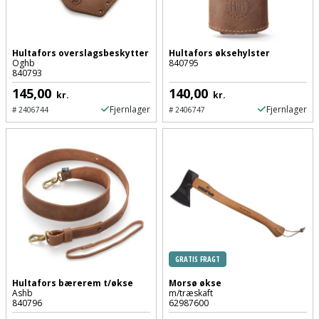
Støttemur
Tommestok
Rotationslaser
Hultafors overslagsbeskytter
Hultafors øksehylster
Støvsuger
Tømrervinkel
Rundsav
Oghb
840795
840793
Strygejern
145,00
140,00
Tragt
kr.
kr.
Rundsavsklinge
Fjernlager
Fjernlager
#
2406744
#
2406747
Terrassevarmer
Ud-
Rystepudser
og
Tømidler
Rystepudsertilbehør
aftrækker
Tørrestativ
Slagboremaskine
Værktøjskasse
og
Trappevanger
Slagnøgle
opbevaring
Udebruser
GRATIS FRAGT
Slagnøgletilbehør
Værktøjssæt
afskærmning
Hultafors bærerem t/økse
Morsø økse
Ashb
m/træskaft
Slagskruetrækker
840796
62987600
Vaterpas
Varme