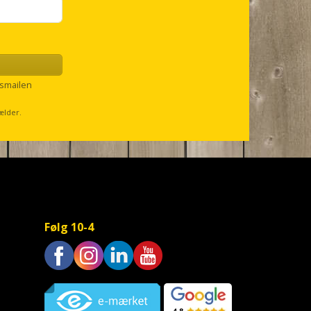
smailen
ælder.
Følg 10-4
Trustpilot