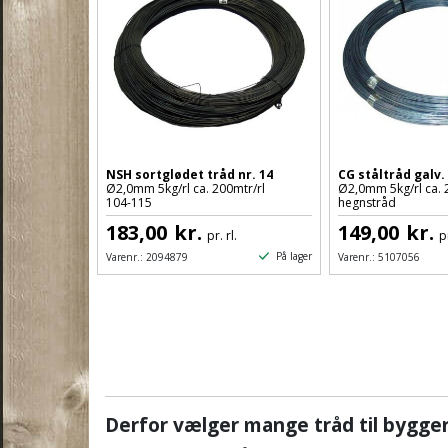
NSH sortglødet tråd nr. 14
CG ståltråd galv. 
Ø2,0mm 5kg/rl ca. 200mtr/rl
Ø2,0mm 5kg/rl ca. 
104-115
hegnstråd
183,00
kr.
149,00
kr.
pr. rl.
pr
På lager
Varenr.:
2094879
Varenr.:
5107056
Derfor vælger mange tråd til byggeri