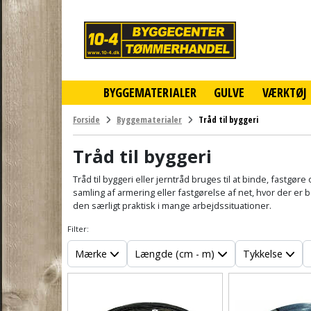
10-
4
-
billigt
online
BYGGEMATERIALER
GULVE
VÆRKTØJ
byggemarked
og
tømmerhandel
Forside
Byggematerialer
Tråd til byggeri
-
Klik
Tråd til byggeri
og
byg
Tråd til byggeri eller jerntråd bruges til at binde, fastg
samling af armering eller fastgørelse af net, hvor der er
den særligt praktisk i mange arbejdssituationer.
Filter:
Mærke
Længde (cm - m)
Tykkelse