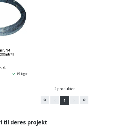
nr. 14
200mtr/rl
. rl.
På lager
2 produkter
1
 til deres projekt