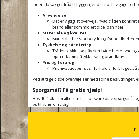
Inden du vælger tråd til byggeri, er der nogle vigtige forh
Anvendelse
Det er vigtigt at overveje, hvad tråden konkret s
brand eller som midlertidige løsninger.
Materiale og kvalitet
Materialet har stor betydning for holdbarheden
Tykkelse og håndtering
Trådens tykkelse påvirker både bæreevne og ar
opmærksom på tykkelse og brandkrav.
Pris og forbrug
Prisniveauet bør ses i forhold til forbruget,
Ved at tage disse overvejelser med i dine beslutninger, er d
Spørgsmål? Få gratis hjælp!
Hos 10-4.dk er vi altid klar til at besvare dine spørgsmål, 
os til at høre fra dig!
Ti