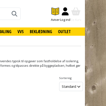
Aviser
Log ind
Se Kurv
MALING
VVS
BEKLÆDNING
OUTLET
anvendes typisk til opgaver som fastholdelse af isolering,
n formes og tilpasses direkte på byggepladsen, hvilket gør
Sortering:
Standard