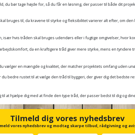
old, du bør tage højde for, så du får en løsning, der passer til både dit proje
kal bruges til, da kravene til styrke og fleksibilitet varierer alt efter, om 
, især hvis tråden skal bruges udendørs eller i fugtige omgivelser, hvor ko
bejdskomfort, da en kraftigere tråd giver mere styrke, mens en tyndere tr
 så du vælger en mængde og kvalitet, der matcher projektets omfang uden u
u bedre rustet til at vælge den tråd til byggeri, der giver dig det bedste res
og til at hjælpe dig med at finde den type tråd, der passer bedst til dig og d
Tilmeld dig vores nyhedsbrev
lmeld vores nyhedsbrev og modtag skarpe tilbud, rådgivning og avi