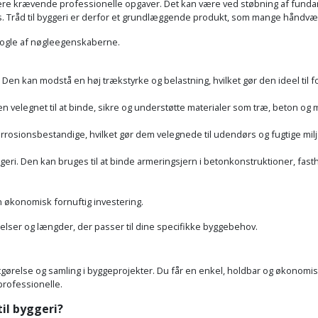
ere krævende professionelle opgaver. Det kan være ved støbning af fundame
ds. Tråd til byggeri er derfor et grundlæggende produkt, som mange håndvær
u nogle af nøgleegenskaberne.
 Den kan modstå en høj trækstyrke og belastning, hvilket gør den ideel til f
en velegnet til at binde, sikre og understøtte materialer som træ, beton og m
rosionsbestandige, hvilket gør dem velegnede til udendørs og fugtige miljø
eri. Den kan bruges til at binde armeringsjern i betonkonstruktioner, fasthol
n økonomisk fornuftig investering.
ykkelser og længder, der passer til dine specifikke byggebehov.
il fastgørelse og samling i byggeprojekter. Du får en enkel, holdbar og øk
 professionelle.
til byggeri?