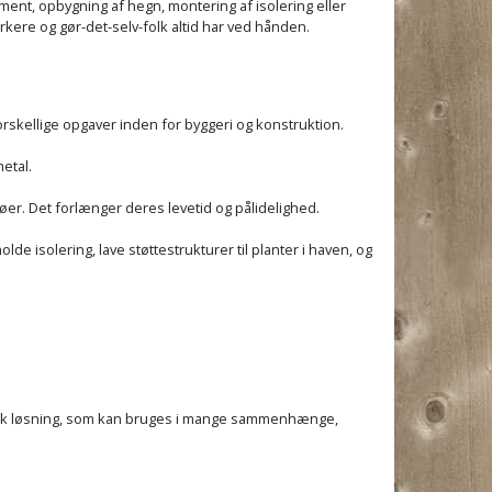
nt, opbygning af hegn, montering af isolering eller
kere og gør-det-selv-folk altid har ved hånden.
orskellige opgaver inden for byggeri og konstruktion.
etal.
er. Det forlænger deres levetid og pålidelighed.
de isolering, lave støttestrukturer til planter i haven, og
onomisk løsning, som kan bruges i mange sammenhænge,