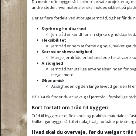
Du møder ofte byggetråd i mindre private projekter og m
andre steder, hvor materialer skal holdes sikkert på pla
Der er flere fordele ved at bruge jerntråd, og her får d
Styrke og holdbarhed
Jerntråd er kendt for sin styrke og holdbarhed.
Fleksibilitet
Jerntråd er nem at forme og bøje, hvilket gør d
Korrosionsbestandighed
Mange jerntråde er behandlede for at være kor
Alsidighed
Jerntråd har utallige anvendelser inden for bygg
meget mere.
Økonomisk
Asidigheden og den lange levetid gør den til e
På 10-4.dk finder du et udvalg af jerntråd i forskellige t
Kort fortalt om tråd til byggeri
Tråd til byggeri er et fleksibelt og praktisk materiale t
hvilket gør byggetråd til et oplagt valg for både private og
Hvad skal du overveje, før du vælger tråd 