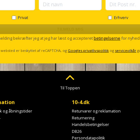
Privat
Erhverv
TILMELD MIG
melding bekræfter jeg at jeg har læst og accepteret
betingelserne
for nyhed
 websted er beskyttet af reCAPTCHA, og
Googles privatlivspolitik
og
servicevilkår
g
Til Toppen
mation
10-4.dk
ik og åbningstider
Returvarer og reklamation
4
Returnering
Handelsbetingelser
DB26
Persondatapolitik