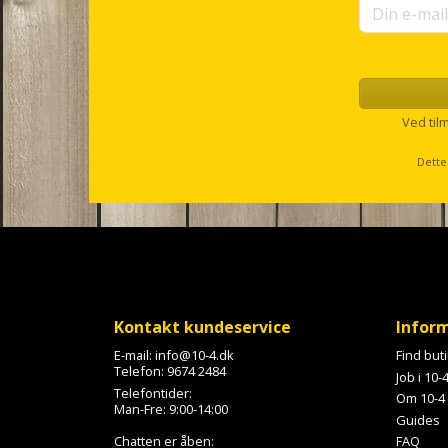
Ved til
Dette
Kontakt kundeservice
Infor
E-mail:
info@10-4.dk
Find but
Telefon:
9674 2484
Job i 10-
Telefontider:
Om 10-4
Man-Fre: 9:00-14:00
Guides
Chatten er åben:
FAQ