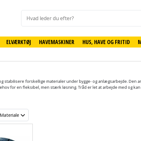
ELVÆRKTØJ
HAVEMASKINER
HUS, HAVE OG FRITID
øre og stabilisere forskellige materialer under bygge- og anlægsarbejde. Den 
 behov for en fleksibel, men stærk løsning. Tråd er let at arbejde med og ka
Materiale