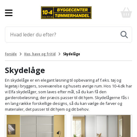
Forside
10-
4
-
Byggematerialer
billigt
online
Aluprofiler
Gulve
byggemarked
og
tømmerhandel
Armering
Fliser
Værktøj
Forside
Hus, have og fritid
Skydelåge
-
og
Klik
Asfalt
Afmærkning
Elværktøj
klinker
og
Skydelåge
byg
Befæstigelse
Arbejdsbuk
Afkortersav
Havemaskiner
En skydelåge er en elegant løsning til opbevaring af f.eks. tøj og
Gulvtilbehør
legetøj i bryggers, soveværelse og husets øvrige rum. Hos 10-4.dk har
vi Elfa skydelåger, som laves efter mål, så du kan få den
Bordplade
Arbejdsvogn
Afstandsmåler
Brændekløver
Hus,
Gulvunderlag
garderobeløsning, der præcis passer til dit hjem. Skydelågerne fås i
have
en lang række forskellige designs, så du kan vælge de farver og
Byggeplader
Bærehåndtag
Arbejdsbord
Buskrydder
materialer, det passer til dit hjem og dit behov.
Gulvvarme
og
fritid
Bygningsbeslag
Båndstrammer
Arbejdslamper
Dykpumpe
Laminatgulv
og
og
Affaldssortering
Maling