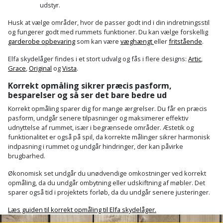
Palleløfter
Industristøvsuger
udstyr.
Højbede
Sternbeklædning
Husk at vælge områder, hvor de passer godt ind i din indretningsstil
Polsøger
Kantfræser
Højtaler
og fungerer godt med rummets funktioner. Du kan vælge forskellig
Tag
garderobe opbevaring
som kan være
væghængt
eller
fritstående
.
og
Profilsaks
Kantlimer
Hylder
Elfa skydelåger findes i et stort udvalg og fås i flere designs:
Artic
,
tagplader
Grace
,
Original
og
Vista
.
Reb
Kantlimertilbehør
Jagt
Terrassebrædder
Korrekt opmåling sikrer præcis pasform,
og
og
besparelser og så ser det bare bedre ud
Kap-
snor
fritid
Terrasseopklodsning
Korrekt opmåling sparer dig for mange ærgrelser. Du får en præcis
og
pasform, undgår senere tilpasninger og maksimerer effektiv
Renseservietter
geringssav
Jul
udnyttelse af rummet, især i begrænsede områder. Æstetik og
Tråd
funktionalitet er også på spil, da korrekte målinger sikrer harmonisk
og
til
indpasning i rummet og undgår hindringer, der kan påvirke
Kerneboremaskine
Kaffe
wipes
brugbarhed.
byggeri
Klammepistol
Økonomisk set undgår du unødvendige omkostninger ved korrekt
Klæbesøm
Sækkelukker
Træ
opmåling, da du undgår ombytning eller udskiftning af møbler. Det
sparer også tid i projektets forløb, da du undgår senere justeringer.
Klippeværktøj
Køkkenudstyr
Saks
Vinduer
Læs guiden til korrekt opmåling til Elfa skydelåger.
Kombokit
Leg