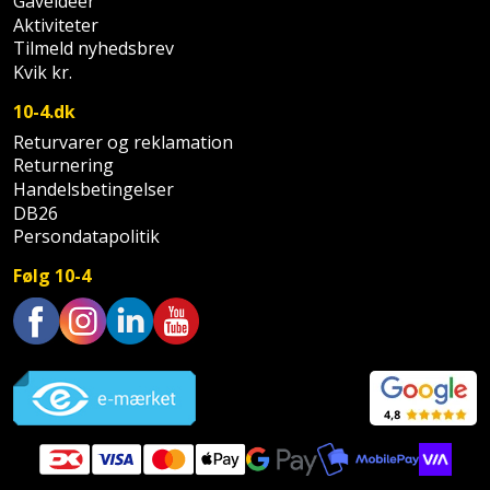
Gaveideer
Aktiviteter
Støttemur
Tommestok
Rotationslaser
Tilmeld nyhedsbrev
Kvik kr.
Støvsuger
Tømrervinkel
Rundsav
10-4.dk
Strygejern
Returvarer og reklamation
Tragt
Rundsavsklinge
Returnering
Terrassevarmer
Handelsbetingelser
Ud-
Rystepudser
DB26
og
Persondatapolitik
Tømidler
Rystepudsertilbehør
aftrækker
Følg 10-4
Tørrestativ
Slagboremaskine
Værktøjskasse
og
Trappevanger
Slagnøgle
Trustpilot
opbevaring
Udebruser
Slagnøgletilbehør
Værktøjssæt
afskærmning
Slagskruetrækker
Vaterpas
Varme