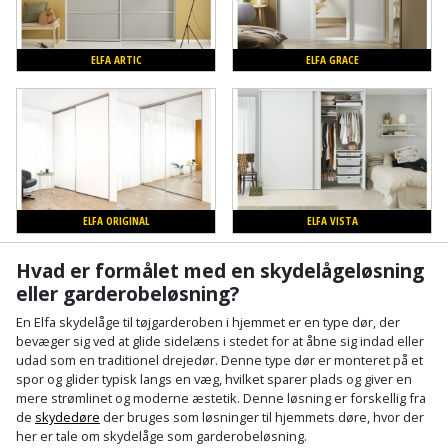
Cement
Fejemaskine
Trægulv
løftebånd
belysning
og
Affugter
Afdækning
VVS
Generator
mørtel
Vinylgulv
Blæselampe
Arbejdsradio
ELFA ARTIC
ELFA GRACE
til
Bålfad
Armatur
Beklædning
malerarbejde
Græstrimmer
Damp-
Blindnitter
Bajonetsav
og
og
og
Børn
Outlet
bålsted
Gulvplejemidler
vandhaner
Hækkeklipper
Brolæggerværktøj
Bajonetsavklinge
vindspærre
Dame
Batterier
Malerværktøj
Badeværelse
Havetraktor
Byggepladshegn
Bånd-
Dør,
Tilbudsavis
ELFA ORIGINAL
ELFA VISTA
og
dørgreb
Herre
Belægningssten
Maling
Kloak
Højtryksrenser
Byggepladstrapper
bænkslibertilbehør
og
indendørs
og
Hvad er formålet med en skydelågeløsning
Belysning
lås
Husvandværk
afløb
eller garderobeløsning?
Donkraft
Båndsav
Log
Maling
En Elfa skydelåge til tøjgarderoben i hjemmet er en type dør, der
Beslag
Fliseopsætning
ind
Kompostkværn
udendørs
Pex
Dorn
bevæger sig ved at glide sidelæns i stedet for at åbne sig indad eller
Båndsliber
udad som en traditionel drejedør. Denne type dør er monteret på et
rør
og
Bilpleje
Fugemateriale
spor og glider typisk langs en væg, hvilket sparer plads og giver en
Løvsuger
Polyfilla
Fedtpresser
mere strømlinet og moderne æstetik. Denne løsning er forskellig fra
bænksliber
og
og
og
Radiator
de
skydedøre
der bruges som løsninger til hjemmets døre, hvor der
Kvik
autotilbehør
Rengøring
lim
Fil
løvblæser
her er tale om skydelåge som garderobeløsning.