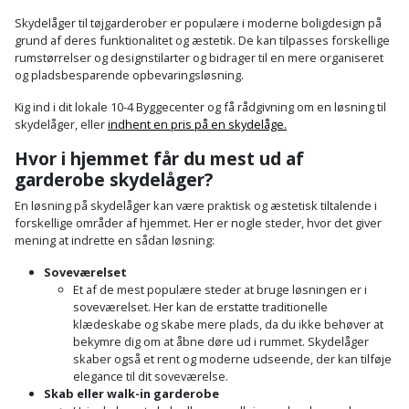
Hammer
Drivhustilbehør
terrassebrædder
Skydelåger til tøjgarderober er populære i moderne boligdesign på
Detektor
Robotplæneklipper
grund af deres funktionalitet og æstetik. De kan tilpasses forskellige
Høvl
Elartikler
Lecablokke
rumstørrelser og designstilarter og bidrager til en mere organiseret
Diamantskæremaskine
Robotplæneklipper
og pladsbesparende opbevaringsløsning.
og
Kiler
Flagstænger
tilbehør
fundablokke
Kig ind i dit lokale 10-4 Byggecenter og få rådgivning om en løsning til
Diamantslibertilbehør
til
skydelåger, eller
indhent en pris på en skydelåge.
Kloakrenser
Vandpumpe
hus
Lofter
Hvor i hjemmet får du mest ud af
Dykkerpistol
og
Kniv
garderobe skydelåger?
Vertikalskærer
have
Lofttrapper
og
Dyksav
/
En løsning på skydelåger kan være praktisk og æstetisk tiltalende i
hobbykniv
forskellige områder af hjemmet. Her er nogle steder, hvor det giver
mosfjerner
Fuglefoderhus
Murbinder
mening at indrette en sådan løsning:
Excentersliber
Koben
Soveværelset
Vinduesvasker
Garderobe
Murpap
Excenterslibertilbehør
Et af de mest populære steder at bruge løsningen er i
opbevaring
og
soveværelset. Her kan de erstatte traditionelle
Kridtsnor
klædeskabe og skabe mere plads, da du ikke behøver at
murfolie
Fedtsprøjte
bekymre dig om at åbne døre ud i rummet. Skydelåger
Gavekort
Lærlingesæt
skaber også et rent og moderne udseende, der kan tilføje
Mursten
Flamingoskærer
elegance til dit soveværelse.
Grill
Skab eller walk-in garderobe
Landmålerstok