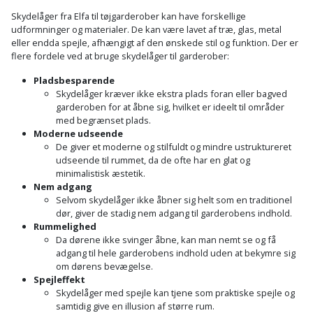
Batteri
kr.
og
Rør
Skydelåger fra Elfa til tøjgarderober kan have forskellige
Brænde
Fugtsikring
Fugepistol
Motorenhed
afrensning
og
udformninger og materialer. De kan være lavet af træ, glas, metal
Betonsliber
og
eller endda spejle, afhængigt af den ønskede stil og funktion. Der er
fittings
Brændeovn
Garageport
Motorsav
flere fordele ved at bruge skydelåger til garderober:
Spartelmasse
skumpistol
Guides
Bindemaskine
og
til
Stålvask
Pladsbesparende
Brandslukker
Gelænder
Gevindskærer
kædesav
Skydelåger kræver ikke ekstra plads foran eller bagved
væg
Bits
garderoben for at åbne sig, hvilket er ideelt til områder
Gaveideer
Ventilation
Brugskunst
Gips
med begrænset plads.
Gipsværktøj
Motorsav
Tape
og
Bor
Moderne udseende
Aktiviteter
og
De giver et moderne og stilfuldt og mindre ustruktureret
indeklima
Camping
Grundmursplader
Glasløfter
udseende til rummet, da de ofte har en glat og
Bordrundsav
kædesav
minimalistisk æstetik.
tilbehør
Damprengøring
Hardieplank
Nem adgang
Glasskærer
Bore-
Selvom skydelåger ikke åbner sig helt som en traditionel
brædder
dør, giver de stadig nem adgang til garderobens indhold.
og
Pælebor
Dørmåtte
Hæftepistol
Rummelighed
skruemaskine
Hemsestige
Da dørene ikke svinger åbne, kan man nemt se og få
og
Plæneklipper
Dørrist
adgang til hele garderobens indhold uden at bekymre sig
-
om dørens bevægelse.
Borehammer
Isolering
Spejleffekt
hammer
Plæneklipper
Drivhus
Skydelåger med spejle kan tjene som praktiske spejle og
Boremaskinetilbehør
tilbehør
Komposit
samtidig give en illusion af større rum.