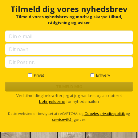
Sav
WinWin
Tilmeld dig vores nyhedsbrev
plader
Kompressor
Lommelygte
Savbuk
Tilmeld vores nyhedsbrev og modtag skarpe tilbud,
rådgivning og aviser
Lader
Merchandise
Savklinge
Ligesliber
Mobiltilbehør
Skraber
Limpistol
Pavillon
Skruestik
Linjelaser
Personlig
Skruetrækker
Privat
Erhverv
pleje
Loddekolbe
TILMELD MIG
Skruetvinge
Plantekasser
Ved tilmelding bekræfter jeg at jeg har læst og accepteret
Luftværktøj
Slibeartikler
betingelserne
for nyhedsmailen
Postkasse
Måleinstrumenter
Dette websted er beskyttet af reCAPTCHA, og
Googles privatlivspolitik
og
Smøring
servicevilkår
gælder.
Postkassestander
og
Malersprøjte
rustopløser