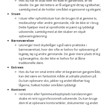
Hvis du har et skab eller en walk-in garderobe, er de
Plastlister
Flisevibrator
Gummibåd
ideelle. De gør det lettere at få adgang til dit tøj og tilbehør,
Løfteudstyr
samtidig med at de holder området organiseret og elegant.
og
Radonsikring
Føringsskinne
Stuen
kajak
I stuer eller opholdsstuer kan de bruges til at gemme tv,
Målebånd
Rumdeler
medieudstyr eller andre genstande, når de ikke er i brug.
Forlængerledning
Dette hjælper med at opretholde et pænt og ryddeligt
Havemøbler
Markeringsværktøj
udseende, samtidig med at det skaber en skjult
Sand
Fugepistol
opbevaringsløsning.
Havepleje
og
Mejsel
Børneværelser
Løsninger med skydelåger også være praktiske i
Fugtmåler
grus
børneværelset, hvor der ofte er behov for opbevaring af
Haveredskaber
Murerværktøj
legetøj, tøj og andre genstande. De giver mere plads til leg
Gipsskruemaskine
Skruer,
og bevægelse, da der ikke er behov for at åbne
Haveslange
Nedstryger
traditionelle døre.
bolte
Entreen
Girafsliber
og
og
Hvis du har en smal entre eller et begrænset gangområde,
Nøgleværktøj
tilbehør
kan det være en fantastisk måde at udnytte pladsen på.
møtrikker
Girafsliber
Du kan opbevare sko, jakker og andet tilbehør bag
Økse
tilbehør
lågerne, hvilket holder området ryddeligt.
Havetilbehør
Skunklem
Kontoret
I et kontor eller hjemmearbejdsplads kansløsningen
Oliekande
Høvl
Hegn
skabe et rent og professionelt udseende. Du kan bruge
Søm
dem til at opbevare kontorartikler, dokumenter og andet