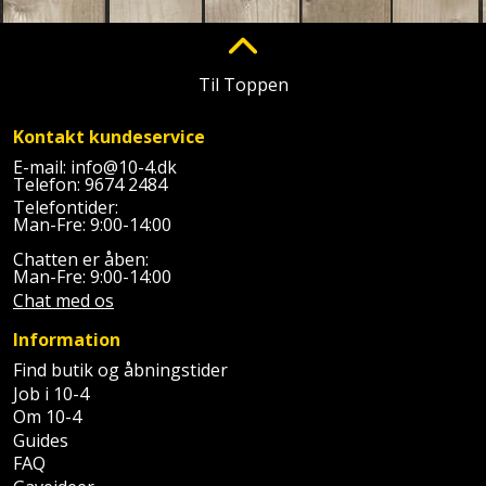
Prepping
Mejselhammer
Soldater
Presenning
støtte
Multicutter
Til Toppen
og
Redskabsskur
teleskopstøtte
Multicuttertilbehør
Kontakt kundeservice
Rengøring
E-mail:
info@10-4.dk
Stålbørste
Multisliber
Telefon:
9674 2484
Shelter
Telefontider:
Stemmejern
Nedbrydningshammer
Man-Fre: 9:00-14:00
Sikkerhed
Chatten er åben:
Stige
Overfræser
Man-Fre: 9:00-14:00
i
Chat med os
hjemmet
Stillads
Overfræsertilbehør
Information
Skadedyrsbekæmpelse
Find butik og åbningstider
Tænger
Polermaskine
Job i 10-4
Om 10-4
Skraldespandsskjuler
Tagpapbrænder
Rillefræser
Guides
FAQ
Skydelåge
Tapetværktøj
Røreværk