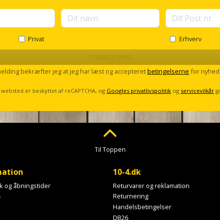
Privat
Erhverv
TILMELD MIG
melding bekræfter jeg at jeg har læst og accepteret
betingelserne
for nyhed
 websted er beskyttet af reCAPTCHA, og
Googles privatlivspolitik
og
servicevilkår
g
Til Toppen
mation
10-4.dk
ik og åbningstider
Returvarer og reklamation
4
Returnering
Handelsbetingelser
DB26