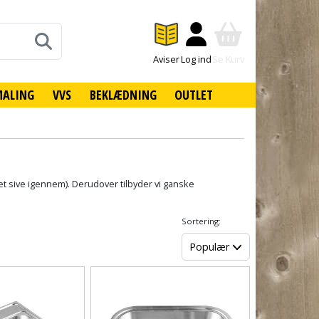
Aviser
Log ind
Se Kurv
MALING
VVS
BEKLÆDNING
OUTLET
et sive igennem). Derudover tilbyder vi ganske
Sortering:
Populær