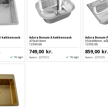
1 køkkenvask
Adora Bonum A køkkenvask
Adora Bonum 
470x410mm
550x498mm, stå
12300.66
12303.66
.
749,00
kr.
859,00
kr
På lager
På lager
Varenr.:
2377572
Varenr.:
2377575