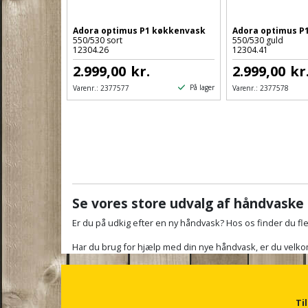
Adora optimus P1 køkkenvask
Adora optimus P
550/530 sort
550/530 guld
12304.26
12304.41
2.999,00
kr.
2.999,00
kr
På lager
Varenr.:
2377577
Varenr.:
2377578
Se vores store udvalg af håndvaske
Er du på udkig efter en ny håndvask? Hos os finder du fl
Har du brug for hjælp med din nye håndvask, er du velkomm
Ti