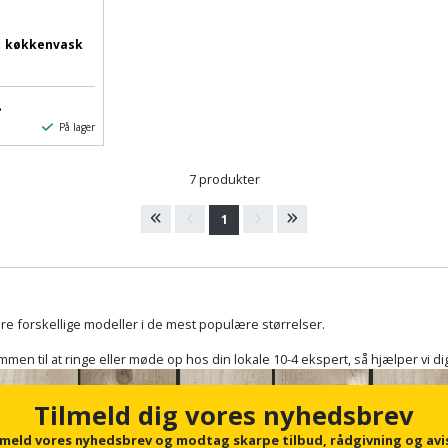
1 køkkenvask
.
På lager
7 produkter
1
ere forskellige modeller i de mest populære størrelser.
en til at ringe eller møde op hos din lokale 10-4 ekspert, så hjælper vi dig
Tilmeld dig vores nyhedsbrev
lmeld vores nyhedsbrev og modtag skarpe tilbud, rådgivning og avi