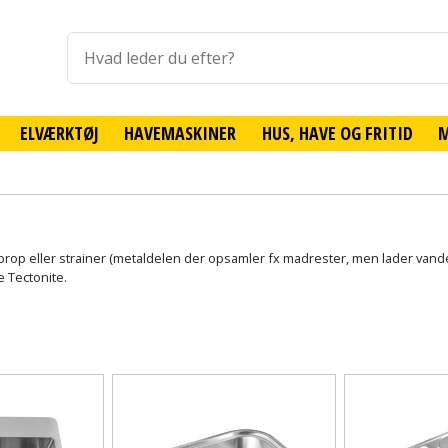
ELVÆRKTØJ
HAVEMASKINER
HUS, HAVE OG FRITID
 prop eller strainer (metaldelen der opsamler fx madrester, men lader vand
le Tectonite.