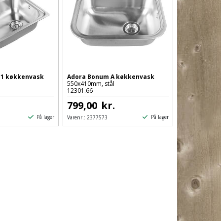
P1 køkkenvask
Adora Bonum A køkkenvask
l
550x410mm, stål
12301.66
.
799,00
kr.
På lager
På lager
Varenr.:
2377573