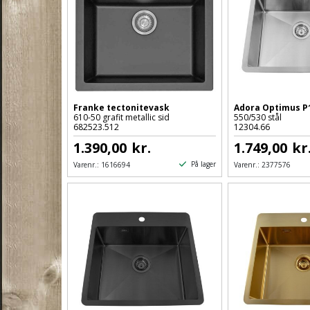
Franke tectonitevask
Adora Optimus P
610-50 grafit metallic sid
550/530 stål
682523.512
12304.66
1.390,00
kr.
1.749,00
kr
På lager
Varenr.:
1616694
Varenr.:
2377576