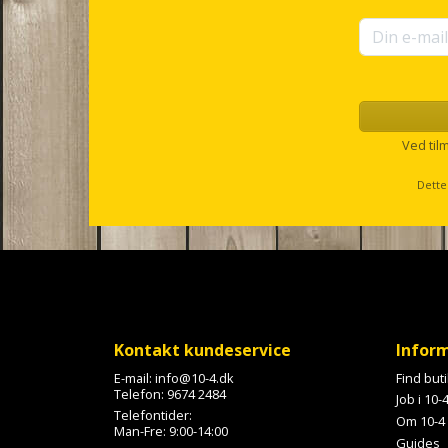
Ved til
Dette
Kontakt kundeservice
Infor
E-mail:
info@10-4.dk
Find but
Telefon:
9674 2484
Job i 10-
Telefontider:
Om 10-4
Man-Fre: 9:00-14:00
Guides