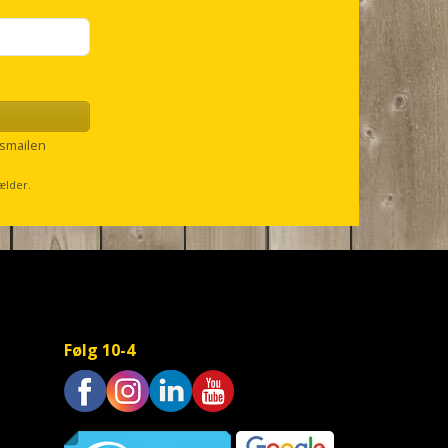
smailen
ælder.
Følg 10-4
Trustpilot