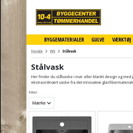
10-
4
-
billigt
online
BYGGEMATERIALER
GULVE
VÆRKTØJ
byggemarked
og
tømmerhandel
Forside
VVS
Stålvask
-
Klik
Stålvask
og
byg
Her finder du stålvaske i mat- eller blankt design og med
ekstraordinært vaske fra det innovative glasfibermateria
Filter:
Mærke