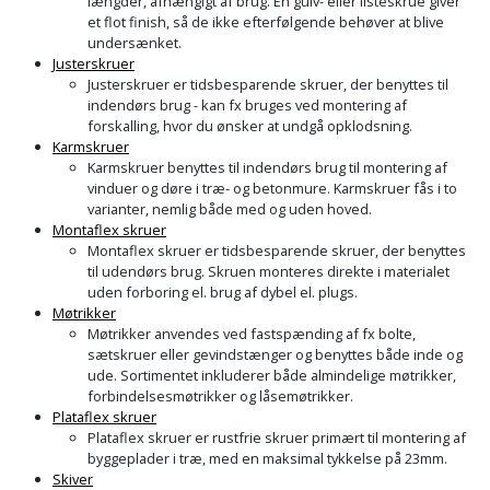
Sav
længder, afhængigt af brug. En gulv- eller listeskrue giver
WinWin
et flot finish, så de ikke efterfølgende behøver at blive
plader
undersænket.
Kompressor
Lommelygte
Savbuk
Justerskruer
Justerskruer er tidsbesparende skruer, der benyttes til
Lader
Merchandise
Savklinge
indendørs brug - kan fx bruges ved montering af
forskalling, hvor du ønsker at undgå opklodsning.
Ligesliber
Karmskruer
Mobiltilbehør
Skraber
Karmskruer benyttes til indendørs brug til montering af
vinduer og døre i træ- og betonmure. Karmskruer fås i to
Limpistol
Pavillon
Skruestik
varianter, nemlig både med og uden hoved.
Montaflex skruer
Linjelaser
Montaflex skruer er tidsbesparende skruer, der benyttes
Personlig
Skruetrækker
til udendørs brug. Skruen monteres direkte i materialet
pleje
uden forboring el. brug af dybel el. plugs.
Loddekolbe
Skruetvinge
Møtrikker
Plantekasser
Møtrikker anvendes ved fastspænding af fx bolte,
Luftværktøj
sætskruer eller gevindstænger og benyttes både inde og
Slibeartikler
ude. Sortimentet inkluderer både almindelige møtrikker,
Postkasse
forbindelsesmøtrikker og låsemøtrikker.
Måleinstrumenter
Smøring
Plataflex skruer
Postkassestander
Plataflex skruer er rustfrie skruer primært til montering af
og
Malersprøjte
byggeplader i træ, med en maksimal tykkelse på 23mm.
rustopløser
Skiver