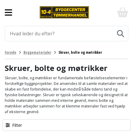
Forside
10-
4
-
Byggematerialer
billigt
online
Aluprofiler
Gulve
byggemarked
og
tømmerhandel
Armering
Fliser
Værktøj
Forside
Byggematerialer
Skruer, bolte og møtrikker
-
og
Klik
Asfalt
Afmærkning
Elværktøj
klinker
og
Skruer, bolte og møtrikker
byg
Befæstigelse
Arbejdsbuk
Afkortersav
Havemaskiner
Skruer, bolte, og møtrikker er fundamentale befæstelseselementer i
Gulvtilbehør
forskellige byggeprojekter. De anvendes til at samle materialer ved at
skabe en fast forbindelse, der kan modstå både tidens tand og
Bordplade
Arbejdsvogn
Afstandsmåler
Brændekløver
Hus,
Gulvunderlag
fysiske belastninger. Skruer er typisk selvskærende og designet til at
have
holde materialer sammen med interne gevind, mens bolte og
Byggeplader
Bærehåndtag
Arbejdsbord
Buskrydder
møtrikker arbejder sammen for at klemme materialer fast ved hjælp
Gulvvarme
og
af eksterne gevind.
fritid
Bygningsbeslag
Båndstrammer
Arbejdslamper
Dykpumpe
Laminatgulv
Filter
og
og
Affaldssortering
Maling