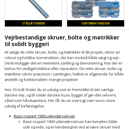
Plastlister
Flisevibrator
Gummibåd
Løfteudstyr
og
Radonsikring
Føringsskinne
kajak
Målebånd
STÅLSÆTSKRUER
SORTIMENTSKASSER
Rumdeler
Forlængerledning
Havemøbler
Vejrbestandige skruer, bolte og møtrikker
Markeringsværktøj
Sand
Fugepistol
til solidt byggeri
Havepleje
og
Mejsel
At vælge de rette skruer, bolte, og møtrikker til dit projekt, sikrer en
Fugtmåler
grus
robust og holdbar konstruktion, der kan modstå både vægt og vejr.
Haveredskaber
Dertil muliggør det en nemmere samling og demontering, hvis der er
Murerværktøj
behov for vedligeholdelse eller reparation. De rette skruer, bolte og
Gipsskruemaskine
Skruer,
møtrikker sikrer præcision i samlingen, hvilket er afgørende for både
Haveslange
Nedstryger
bolte
æstetik og funktionalitet i mange projekter.
Girafsliber
og
og
Hos 10-4.dk finder du et udvalg som er fremstillet til det særlige
Nøgleværktøj
tilbehør
møtrikker
danske vejr, og til solide danske huse, bygget af gør-det-selv-ere,
Girafsliber
såvel som håndværkere. Her får du en oversigt over vores store
Økse
tilbehør
Havetilbehør
udvalg af befæstigelse.
Skunklem
Basic ruspert 1000 udendørsskruer
Oliekande
Høvl
Hegn
Søm
Basic ruspert 1000 udendørsskruer kan benyttes både
ude og inde, og er kendetegnet ved at være skruer med