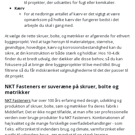
til projekter, der udsættes for fugt eller kemikalier.
Slibemaskine
Kærv
Varmepumpeskjuler
For at nedbringe antallet af kærv er det vigtigt at være
Sømpistol
opmærksom på hvilke kærv der fungerer bedst i det
Velux
arbejde du skal i gang med.
gardin
Sømpistoltilbehør
At vælge de rette skruer, bolte, og møtrikker er afgørende for ethvert
byggeprojekt. Ved at tage hensyn til materialetype, størrelse,
gevindtype, hovedtype, kærv og korrosionsbestandighed kan du
Spånsuger
sikre, at din konstruktion er både stærk og holdbar. Hos 10-4.dk
finder du et bredt udvalg, der dækker alle disse behov, så du kan
Stiftepistol
fokusere på at bringe dine byggeprojekter til live med tillid. Brug
filtrene så du får indskrænket valgmulighederne til det der passer til
dit projekt.
Stiksav
NKT Fasteners er suveræne på skruer, bolte og
Stiksavsklinge
møtrikker
NKT Fasteners
har over 100 års erfaring med design, udvikling og
Støvblæser
produktion af skruer, bolte, søm og møtrikker fra deres fabrik i
Middelfart. Det er ikke noget tilfælde, at man ofte ser professionelle
verden over bruge produkter fra NKT Fasteners. Kombinationen af
Støvsugertilbehør
høj kvalitet og de mange forskellige overfladebehandlinger - som
f.eks. elforzinket til indendørs brug, og climate, varmforzinket eller
Svejseværk
rustfri til udendørs brug - gør mærket til en stærk løsning.