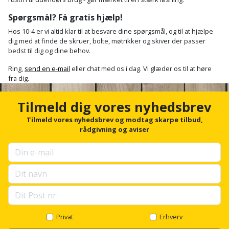
og
Spørgsmål? Få gratis hjælp!
svejsemaskine
Hos 10-4 er vi altid klar til at besvare dine spørgsmål, og til at hjælpe
dig med at finde de skruer, bolte, møtrikker og skiver der passer
Tagpladeværktøj
bedst til dig og dine behov.
Ring,
send en e-mail
eller chat med os i dag. Vi glæder os til at høre
Trekantsliber
fra dig.
Trekantslibertilbehør
Tilmeld dig vores nyhedsbrev
Tilmeld vores nyhedsbrev og modtag skarpe tilbud,
Vægscanner
rådgivning og aviser
Varmekanon
Varmepistol
Vinkelsliber
Privat
Erhverv
Vinkelslibertilbehør