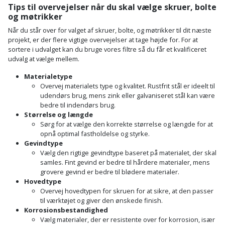
Tips til overvejelser når du skal vælge skruer, bolte
Støttemur
og møtrikker
Tommestok
Rotationslaser
Når du står over for valget af skruer, bolte, og møtrikker til dit næste
Støvsuger
projekt, er der flere vigtige overvejelser at tage højde for. For at
Tømrervinkel
Rundsav
sortere i udvalget kan du bruge vores filtre så du får et kvalificeret
udvalg at vælge mellem.
Strygejern
Tragt
Rundsavsklinge
Materialetype
Terrassevarmer
Overvej materialets type og kvalitet. Rustfrit stål er ideelt til
Ud-
Rystepudser
udendørs brug, mens zink eller galvaniseret stål kan være
og
bedre til indendørs brug.
Tømidler
Størrelse og længde
Rystepudsertilbehør
aftrækker
Sørg for at vælge den korrekte størrelse og længde for at
Tørrestativ
opnå optimal fastholdelse og styrke.
Slagboremaskine
Værktøjskasse
Gevindtype
Vælg den rigtige gevindtype baseret på materialet, der skal
og
Trappevanger
Slagnøgle
samles. Fint gevind er bedre til hårdere materialer, mens
opbevaring
grovere gevind er bedre til blødere materialer.
Udebruser
Hovedtype
Slagnøgletilbehør
Overvej hovedtypen for skruen for at sikre, at den passer
Værktøjssæt
afskærmning
til værktøjet og giver den ønskede finish.
Slagskruetrækker
Korrosionsbestandighed
Vaterpas
Varme
Vælg materialer, der er resistente over for korrosion, især