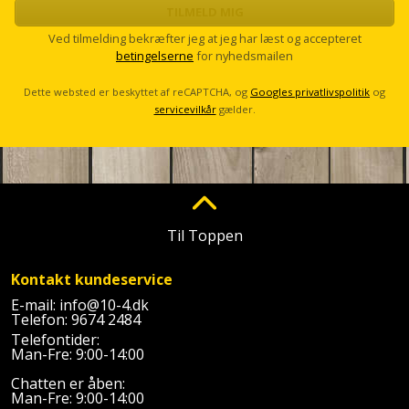
TILMELD MIG
Ved tilmelding bekræfter jeg at jeg har læst og accepteret
betingelserne
for nyhedsmailen
Dette websted er beskyttet af reCAPTCHA, og
Googles privatlivspolitik
og
servicevilkår
gælder.
Til Toppen
Kontakt kundeservice
E-mail:
info@10-4.dk
Telefon:
9674 2484
Telefontider:
Man-Fre: 9:00-14:00
Chatten er åben:
Man-Fre: 9:00-14:00