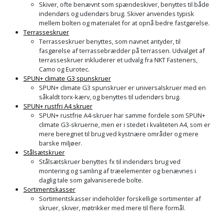
Prepping
Skiver, ofte benævnt som spændeskiver, benyttes til både
Mejselhammer
indendørs og udendørs brug. Skiver anvendes typisk
Soldater
Presenning
mellem bolten og materialet for at opnå bedre fastgørelse.
støtte
Multicutter
Terrasseskruer
og
Terrasseskruer benyttes, som navnet antyder, til
Redskabsskur
fasgørelse af terrassebrædder på terrassen. Udvalget af
teleskopstøtte
Multicuttertilbehør
terrasseskruer inkluderer et udvalg fra NKT Fasteners,
Rengøring
Camo og Eurotec.
Stålbørste
Multisliber
SPUN+ climate G3 spunskruer
SPUN+ climate G3 spunskruer er universalskruer med en
Shelter
såkaldt torx-kærv, og benyttes til udendørs brug.
Stemmejern
Nedbrydningshammer
SPUN+ rustfri A4 skruer
Sikkerhed
SPUN+ rustfrie A4-skruer har samme fordele som SPUN+
Stige
Overfræser
climate G3-skruerne, men er i stedet i kvaliteten A4, som er
i
mere beregnet til brug ved kystnære områder og mere
hjemmet
barske miljøer.
Stillads
Overfræsertilbehør
Stålsætskruer
Stålsætskruer benyttes fx til indendørs brug ved
Skadedyrsbekæmpelse
Tænger
Polermaskine
montering og samling af træelementer og benævnes i
daglig tale som galvaniserede bolte.
Skraldespandsskjuler
Sortimentskasser
Tagpapbrænder
Rillefræser
Sortimentskasser indeholder forskellige sortimenter af
skruer, skiver, møtrikker med mere til flere formål.
Skydelåge
Tapetværktøj
Røreværk