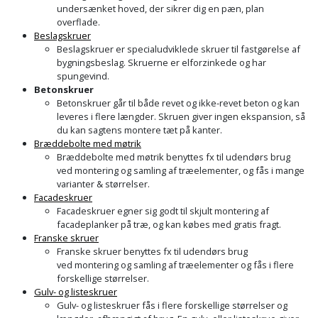
Palleløfter
Industristøvsuger
Højbede
undersænket hoved, der sikrer dig en pæn, plan
Sternbeklædning
overflade.
Beslagskruer
Polsøger
Kantfræser
Højtaler
Tag
Beslagskruer er specialudviklede skruer til fastgørelse af
bygningsbeslag. Skruerne er elforzinkede og har
og
Profilsaks
Kantlimer
Hylder
spungevind.
tagplader
Betonskruer
Betonskruer går til både revet og ikke-revet beton og kan
Reb
Kantlimertilbehør
Jagt
leveres i flere længder. Skruen giver ingen ekspansion, så
Terrassebrædder
og
og
du kan sagtens montere tæt på kanter.
Kap-
Bræddebolte med møtrik
snor
fritid
Terrasseopklodsning
Bræddebolte med møtrik benyttes fx til udendørs brug
og
ved montering og samling af træelementer, og fås i mange
Renseservietter
geringssav
Jul
varianter & størrelser.
Tråd
og
Facadeskruer
til
Facadeskruer egner sig godt til skjult montering af
Kerneboremaskine
Kaffe
wipes
facadeplanker på træ, og kan købes med gratis fragt.
byggeri
Franske skruer
Klammepistol
Klæbesøm
Sækkelukker
Franske skruer benyttes fx til udendørs brug
Træ
ved montering og samling af træelementer og fås i flere
forskellige størrelser.
Klippeværktøj
Køkkenudstyr
Saks
Vinduer
Gulv- og listeskruer
Gulv- og listeskruer fås i flere forskellige størrelser og
Kombokit
Leg