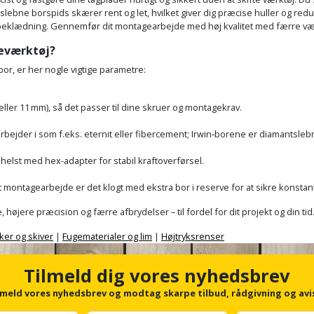
bne borspids skærer rent og let, hvilket giver dig præcise huller og reducer
g beklædning. Gennemfør dit montagearbejde med høj kvalitet med færre væ
deværktøj?
or, er her nogle vigtige parametre:
ller 11 mm), så det passer til dine skruer og montagekrav.
 arbejder i som f.eks. eternit eller fibercement; Irwin‑borene er diamantslebn
 helst med hex-adapter for stabil kraftoverførsel.
t montagearbejde er det klogt med ekstra bor i reserve for at sikre konstant
højere præcision og færre afbrydelser – til fordel for dit projekt og din tid
ker og skiver
|
Fugematerialer og lim
|
Højtryksrenser
Tilmeld dig vores nyhedsbrev
lmeld vores nyhedsbrev og modtag skarpe tilbud, rådgivning og avi