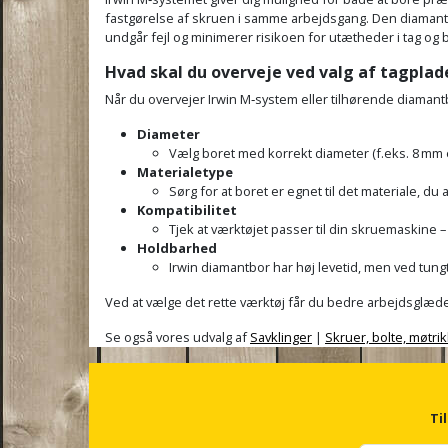
fastgørelse af skruen i samme arbejdsgang. Den diamantsle
undgår fejl og minimerer risikoen for utætheder i tag o
Hvad skal du overveje ved valg af tagpla
Når du overvejer Irwin M‑system eller tilhørende diamantb
Diameter
Vælg boret med korrekt diameter (f.eks. 8 mm e
Materialetype
Sørg for at boret er egnet til det materiale, du
Kompatibilitet
Tjek at værktøjet passer til din skruemaskine –
Holdbarhed
Irwin diamantbor har høj levetid, men ved tung
Ved at vælge det rette værktøj får du bedre arbejdsglæde, 
Se også vores udvalg af
Savklinger
|
Skruer, bolte, møtrik
Ti