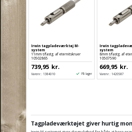
Irwin tagpladeværktøj M-
Irwin tagpladevæ
system
system
11mm t/fastg. af eternitskruer
8mm t/fastg. af ete
10502865
10507590
739,95
kr.
669,95
kr.
På lager
Varenr.:
1384010
Varenr.:
1420587
Tagpladeværktøjet giver hurtig mo
Irwin M‑systemet giver dig mulighed for både at bore præcis