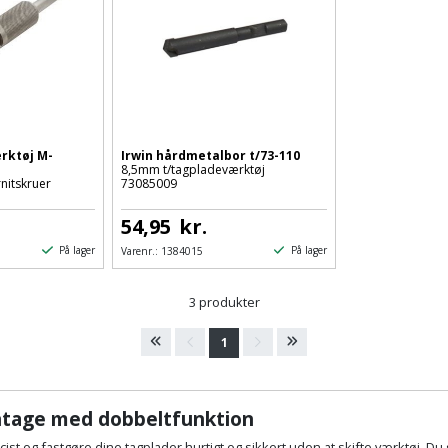
rktøj M-
Irwin hårdmetalbor t/73-110
8,5mm t/tagpladeværktøj
rnitskruer
73085009
54,95
kr.
På lager
På lager
Varenr.:
1384015
3 produkter
1
ntage med dobbeltfunktion
t og fastgøre dine tagplader hurtigt og sikkert uden at skifte værktøj. Du st