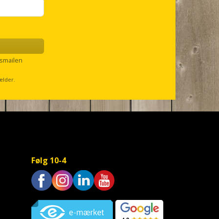
smailen
ælder.
Følg 10-4
Trustpilot