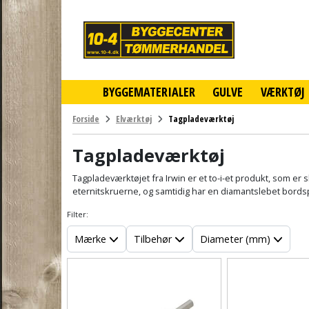
10-
4
-
billigt
online
BYGGEMATERIALER
GULVE
VÆRKTØJ
byggemarked
og
tømmerhandel
Forside
Elværktøj
Tagpladeværktøj
-
Klik
Tagpladeværktøj
og
byg
Tagpladeværktøjet fra Irwin er et to-i-et produkt, som er
eternitskruerne, og samtidig har en diamantslebet bordspi
Filter:
Mærke
Tilbehør
Diameter (mm)