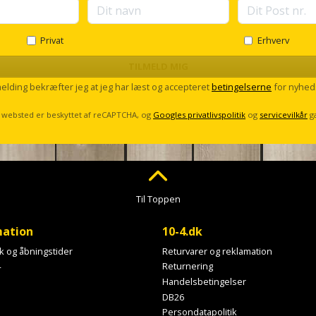
Privat
Erhverv
TILMELD MIG
melding bekræfter jeg at jeg har læst og accepteret
betingelserne
for nyhed
 websted er beskyttet af reCAPTCHA, og
Googles privatlivspolitik
og
servicevilkår
g
Til Toppen
mation
10-4.dk
ik og åbningstider
Returvarer og reklamation
4
Returnering
Handelsbetingelser
DB26
Persondatapolitik