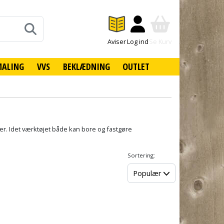
Aviser
Log ind
Se Kurv
MALING
VVS
BEKLÆDNING
OUTLET
der. Idet værktøjet både kan bore og fastgøre
Sortering:
Populær