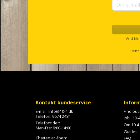
Ved til
Dette
Kontakt kundeservice
Infor
E-mail:
info@10-4.dk
Find but
Telefon:
9674 2484
Job i 10-
Telefontider:
Om 10-4
Man-Fre: 9:00-14:00
Guides
Chatten er åben:
FAQ