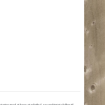
arter med at bore et pilothul, og værktøjet skifter til