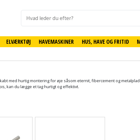
ELVÆRKTØJ
HAVEMASKINER
HUS, HAVE OG FRITID
 skabt med hurtig montering for øje såsom eternit, fibercement og metalpla
s, kan du lægge et tag hurtigt og effektivt.