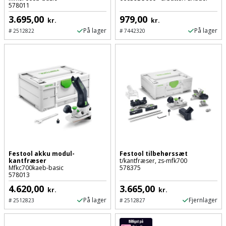
Hammer
Drivhustilbehør
578011
terrassebrædder
Detektor
Robotplæneklipper
3.695,00
979,00
kr.
kr.
Høvl
Elartikler
Lecablokke
På lager
På lager
#
2512822
#
7442320
Diamantskæremaskine
Robotplæneklipper
og
Kiler
Flagstænger
tilbehør
fundablokke
Diamantslibertilbehør
til
Kloakrenser
Vandpumpe
hus
Lofter
Dykkerpistol
og
Kniv
Vertikalskærer
have
Lofttrapper
og
Dyksav
/
hobbykniv
mosfjerner
Fuglefoderhus
Murbinder
Excentersliber
Koben
Vinduesvasker
Garderobe
Murpap
Festool akku modul-
Festool tilbehørssæt
Excenterslibertilbehør
kantfræser
t/kantfræser, zs-mfk700
opbevaring
og
Mfkc700kaeb-basic
578375
Kridtsnor
578013
murfolie
Fedtsprøjte
4.620,00
3.665,00
Gavekort
kr.
kr.
Lærlingesæt
På lager
Fjernlager
#
2512823
#
2512827
Mursten
Flamingoskærer
Grill
Landmålerstok