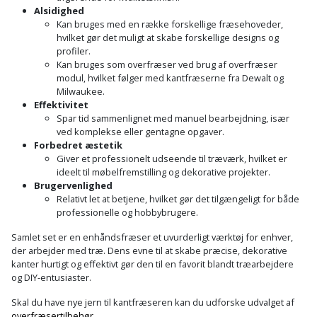
Prepping
Alsidighed
Mejselhammer
Soldater
Kan bruges med en række forskellige fræsehoveder,
Presenning
hvilket gør det muligt at skabe forskellige designs og
støtte
Multicutter
profiler.
og
Kan bruges som overfræser ved brug af overfræser
Redskabsskur
teleskopstøtte
modul, hvilket følger med kantfræserne fra Dewalt og
Multicuttertilbehør
Milwaukee.
Rengøring
Effektivitet
Stålbørste
Multisliber
Spar tid sammenlignet med manuel bearbejdning, især
ved komplekse eller gentagne opgaver.
Shelter
Stemmejern
Nedbrydningshammer
Forbedret æstetik
Giver et professionelt udseende til træværk, hvilket er
Sikkerhed
ideelt til møbelfremstilling og dekorative projekter.
Stige
Overfræser
i
Brugervenlighed
Relativt let at betjene, hvilket gør det tilgængeligt for både
hjemmet
Stillads
Overfræsertilbehør
professionelle og hobbybrugere.
Samlet set er en enhåndsfræser et uvurderligt værktøj for enhver,
Skadedyrsbekæmpelse
Tænger
Polermaskine
der arbejder med træ. Dens evne til at skabe præcise, dekorative
kanter hurtigt og effektivt gør den til en favorit blandt træarbejdere
Skraldespandsskjuler
og DIY-entusiaster.
Tagpapbrænder
Rillefræser
Skal du have nye jern til kantfræseren kan du udforske udvalget af
Skydelåge
Tapetværktøj
Røreværk
overfræsertilbehør
.