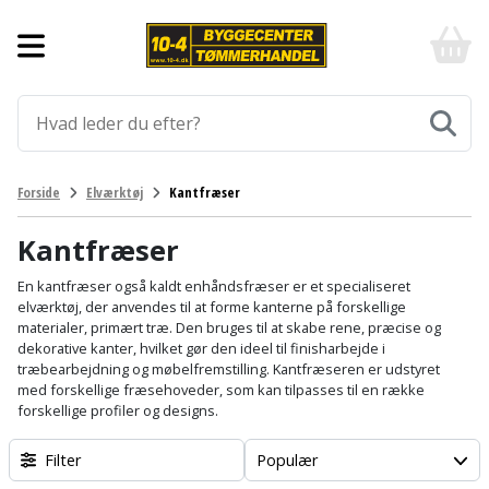
Forside
10-
4
-
Byggematerialer
billigt
online
Aluprofiler
Gulve
byggemarked
og
tømmerhandel
Armering
Fliser
Værktøj
Forside
Elværktøj
Kantfræser
-
og
Klik
Asfalt
Afmærkning
Elværktøj
klinker
og
Kantfræser
byg
Befæstigelse
Arbejdsbuk
Afkortersav
Havemaskiner
En kantfræser også kaldt enhåndsfræser er et specialiseret
Gulvtilbehør
elværktøj, der anvendes til at forme kanterne på forskellige
materialer, primært træ. Den bruges til at skabe rene, præcise og
Bordplade
Arbejdsvogn
Afstandsmåler
Brændekløver
Hus,
Gulvunderlag
dekorative kanter, hvilket gør den ideel til finisharbejde i
have
træbearbejdning og møbelfremstilling. Kantfræseren er udstyret
Byggeplader
Bærehåndtag
Arbejdsbord
Buskrydder
med forskellige fræsehoveder, som kan tilpasses til en række
Gulvvarme
og
forskellige profiler og designs.
fritid
Bygningsbeslag
Båndstrammer
Arbejdslamper
Dykpumpe
Laminatgulv
Filter
Populær
og
og
Affaldssortering
Maling