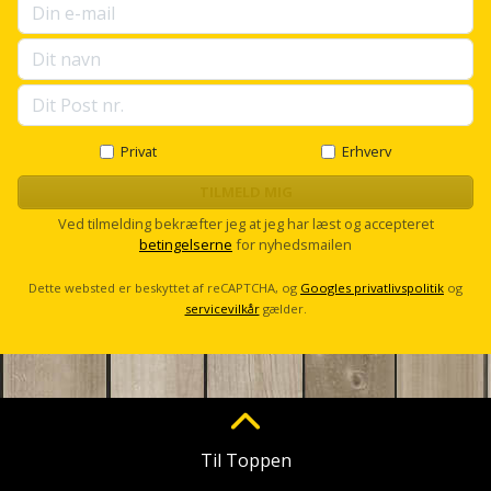
og
svejsemaskine
Tagpladeværktøj
Privat
Erhverv
Trekantsliber
TILMELD MIG
Trekantslibertilbehør
Ved tilmelding bekræfter jeg at jeg har læst og accepteret
betingelserne
for nyhedsmailen
Vægscanner
Dette websted er beskyttet af reCAPTCHA, og
Googles privatlivspolitik
og
Varmekanon
servicevilkår
gælder.
Varmepistol
Vinkelsliber
Til Toppen
Vinkelslibertilbehør