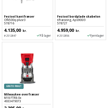
Palleløfter
Industristøvsuger
Højbede
Sternbeklædning
Polsøger
Kantfræser
Højtaler
Tag
Festool kantfræser
Festool bordplade skabelon
Ofk500q-plusr3
t/fræsning, Aps900/3
og
578716
578727
Profilsaks
Kantlimer
Hylder
tagplader
4.135,00
4.959,00
kr.
kr.
På lager
Fjernlager
Reb
#
2512847
#
2512856
Kantlimertilbehør
Jagt
Terrassebrædder
og
og
Kap-
snor
fritid
Terrasseopklodsning
og
Renseservietter
geringssav
Jul
Tråd
og
til
Kerneboremaskine
Kaffe
wipes
byggeri
Klammepistol
Klæbesøm
Sækkelukker
GRATIS FRAGT
Træ
Milwaukee overfræser
Klippeværktøj
Køkkenudstyr
Saks
M18 FTR8-0x
Vinduer
4933479073
Kombokit
Leg
2.395,00