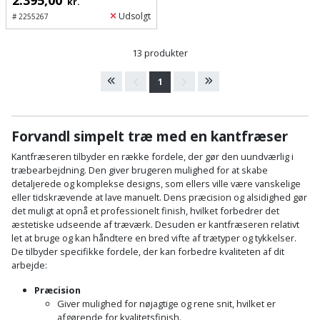
Sav
kr.
WinWin
Udsolgt
#
2255267
plader
Kompressor
Lommelygte
Savbuk
13 produkter
Lader
Merchandise
Savklinge
1
Ligesliber
Mobiltilbehør
Skraber
Limpistol
Pavillon
Forvandl simpelt træ med en kantfræser
Skruestik
Kantfræseren tilbyder en række fordele, der gør den uundværlig i
Linjelaser
Personlig
Skruetrækker
træbearbejdning. Den giver brugeren mulighed for at skabe
detaljerede og komplekse designs, som ellers ville være vanskelige
pleje
Loddekolbe
eller tidskrævende at lave manuelt. Dens præcision og alsidighed gør
Skruetvinge
det muligt at opnå et professionelt finish, hvilket forbedrer det
Plantekasser
æstetiske udseende af træværk. Desuden er kantfræseren relativt
Luftværktøj
Slibeartikler
let at bruge og kan håndtere en bred vifte af trætyper og tykkelser.
Postkasse
De tilbyder specifikke fordele, der kan forbedre kvaliteten af dit
Måleinstrumenter
arbejde:
Smøring
Postkassestander
og
Præcision
Malersprøjte
Giver mulighed for nøjagtige og rene snit, hvilket er
rustopløser
afgørende for kvalitetsfinish.