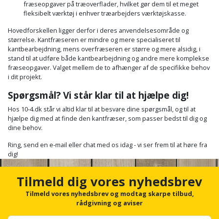
fræseopgaver på træoverflader, hvilket gør dem til et meget
Slibemaskine
fleksibelt værktøj i enhver træarbejders værktøjskasse.
Varmepumpeskjuler
Hovedforskellen ligger derfor i deres anvendelsesområde og
Sømpistol
Velux
størrelse. Kantfræseren er mindre og mere specialiseret til
kantbearbejdning, mens overfræseren er større og mere alsidig, i
gardin
Sømpistoltilbehør
stand til at udføre både kantbearbejdning og andre mere komplekse
fræseopgaver. Valget mellem de to afhænger af de specifikke behov
i dit projekt.
Spånsuger
Spørgsmål? Vi står klar til at hjælpe dig!
Stiftepistol
Hos 10-4.dk står vi altid klar til at besvare dine spørgsmål, og til at
hjælpe dig med at finde den kantfræser, som passer bedst til dig og
Stiksav
dine behov.
Ring, send en e-mail eller chat med os idag - vi ser frem til at høre fra
Stiksavsklinge
dig!
Støvblæser
Tilmeld dig vores nyhedsbrev
Støvsugertilbehør
Tilmeld vores nyhedsbrev og modtag skarpe tilbud,
rådgivning og aviser
Svejseværk