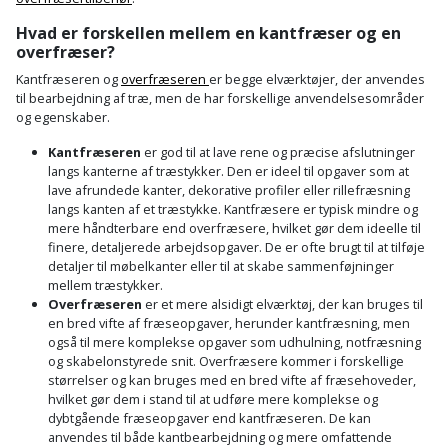
Støttemur
Hvad er forskellen mellem en kantfræser og en
Tommestok
Rotationslaser
overfræser?
Støvsuger
Kantfræseren og
overfræseren
er begge elværktøjer, der anvendes
Tømrervinkel
Rundsav
til bearbejdning af træ, men de har forskellige anvendelsesområder
og egenskaber.
Strygejern
Tragt
Rundsavsklinge
Kantfræseren
er god til at lave rene og præcise afslutninger
Terrassevarmer
langs kanterne af træstykker. Den er ideel til opgaver som at
Ud-
Rystepudser
lave afrundede kanter, dekorative profiler eller rillefræsning
og
langs kanten af et træstykke. Kantfræsere er typisk mindre og
Tømidler
mere håndterbare end overfræsere, hvilket gør dem ideelle til
Rystepudsertilbehør
aftrækker
finere, detaljerede arbejdsopgaver. De er ofte brugt til at tilføje
Tørrestativ
detaljer til møbelkanter eller til at skabe sammenføjninger
Slagboremaskine
Værktøjskasse
mellem træstykker.
Overfræseren
er et mere alsidigt elværktøj, der kan bruges til
og
Trappevanger
Slagnøgle
en bred vifte af fræseopgaver, herunder kantfræsning, men
opbevaring
også til mere komplekse opgaver som udhulning, notfræsning
Udebruser
og skabelonstyrede snit. Overfræsere kommer i forskellige
Slagnøgletilbehør
størrelser og kan bruges med en bred vifte af fræsehoveder,
Værktøjssæt
afskærmning
hvilket gør dem i stand til at udføre mere komplekse og
Slagskruetrækker
dybtgående fræseopgaver end kantfræseren. De kan
Vaterpas
Varme
anvendes til både kantbearbejdning og mere omfattende