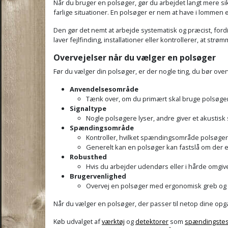
Når du bruger en polsøger, gør du arbejdet langt mere sik
farlige situationer. En polsøger er nem at have i lommen 
Den gør det nemt at arbejde systematisk og præcist, ford
laver fejlfinding, installationer eller kontrollerer, at strø
Overvejelser når du vælger en polsøger
Før du vælger din polsøger, er der nogle ting, du bør over
Anvendelsesområde
Tænk over, om du primært skal bruge polsøger
Signaltype
Nogle polsøgere lyser, andre giver et akustisk 
Spændingsområde
Kontroller, hvilket spændingsområde polsøgere
Generelt kan en polsøger kan fastslå om der er 
Robusthed
Hvis du arbejder udendørs eller i hårde omgivel
Brugervenlighed
Overvej en polsøger med ergonomisk greb og e
Når du vælger en polsøger, der passer til netop dine opga
Køb udvalget af
værktøj
og
detektorer
som
spændingste