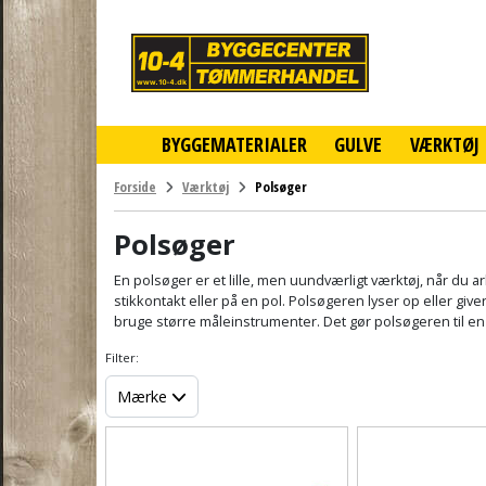
10-
4
-
billigt
online
BYGGEMATERIALER
GULVE
VÆRKTØJ
byggemarked
og
tømmerhandel
Forside
Værktøj
Polsøger
-
Klik
Polsøger
og
byg
En polsøger er et lille, men uundværligt værktøj, når du 
stikkontakt eller på en pol. Polsøgeren lyser op eller g
bruge større måleinstrumenter. Det gør polsøgeren til en 
Filter:
Mærke