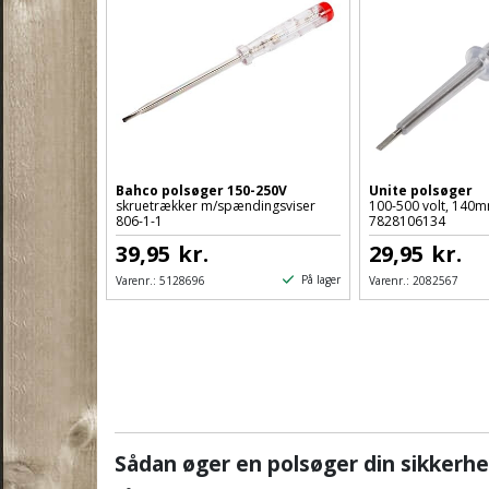
Bahco polsøger 150-250V
Unite polsøger
skruetrækker m/spændingsviser
100-500 volt, 140
806-1-1
7828106134
39,95
kr.
29,95
kr.
På lager
Varenr.:
5128696
Varenr.:
2082567
Sådan øger en polsøger din sikkerh