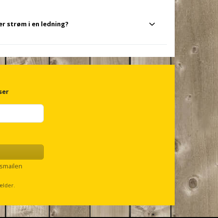
r strøm i en ledning?
trøm i en ledning, tager du din polsøger og sætter den
vis der er spænding, vil polsøgeren typisk lyse op
at teste polsøgeren på en kendt spændingskilde først,
virker korrekt. Det er en hurtig og enkel metode til at
ser
nder arbejdet.
smailen
ælder.