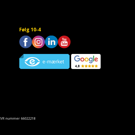
Følg 10-4
Trustpilot
• CVR nummer 66022218