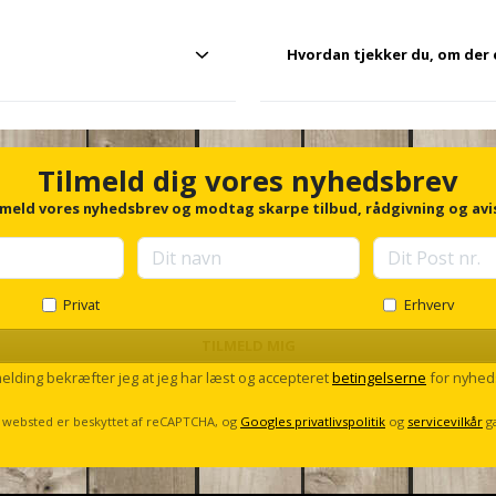
Hvordan tjekker du, om der e
dning, et stik, en kontakt eller
Når du skal tjekke, om der er s
e eller give lyd, hvis der er
mod den ledning, du vil teste. H
re, om det er sikkert at arbejde
Tilmeld dig vores nyhedsbrev
eller afgive en lyd. Husk altid 
en måde hjælper polsøgeren dig
så du er sikker på, at værktøjet 
lmeld vores nyhedsbrev og modtag skarpe tilbud, rådgivning og avi
øge din sikkerhed, før du begy
Privat
Erhverv
TILMELD MIG
melding bekræfter jeg at jeg har læst og accepteret
betingelserne
for nyhed
 websted er beskyttet af reCAPTCHA, og
Googles privatlivspolitik
og
servicevilkår
g