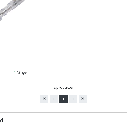
mm
På lager
2 produkter
1
ed