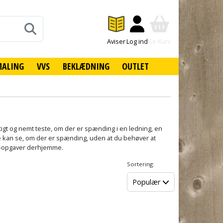
Aviser
Log ind
Se Kurv
MALING
VVS
BEKLÆDNING
OUTLET
tigt og nemt teste, om der er spænding i en ledning, en
me kan se, om der er spænding, uden at du behøver at
 el-opgaver derhjemme.
Sortering:
Populær