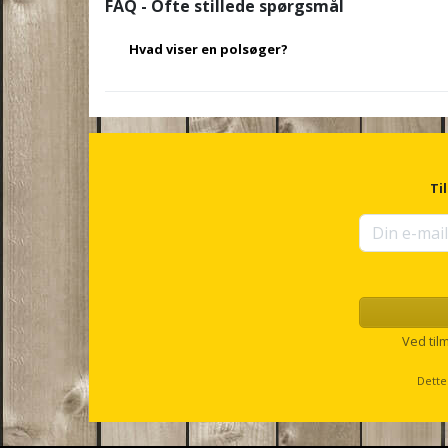
FAQ - Ofte stillede spørgsmål
Hvad viser en polsøger?
En polsøger viser, om der er elektrisk spænding i en le
en pol. Når du tester med polsøgeren, vil den enten lys
spænding til stede. Det gør det hurtigt for dig at afgø
videre, eller om strømmen skal afbrydes først. På d
Ti
med at arbejde sikkert og undgå potentielle ulykker.
Ved til
Dette