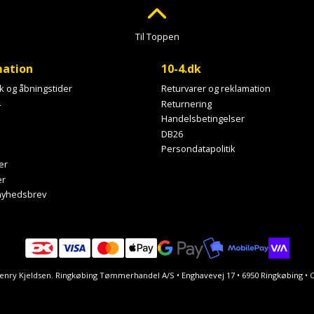
Til Toppen
mation
10-4.dk
ik og åbningstider
Returvarer og reklamation
4
Returnering
Handelsbetingelser
DB26
Persondatapolitik
er
er
 nyhedsbrev
Henry Kjeldsen. Ringkøbing Tømmerhandel A/S • Enghavevej 17 • 6950 Ringkøbing 