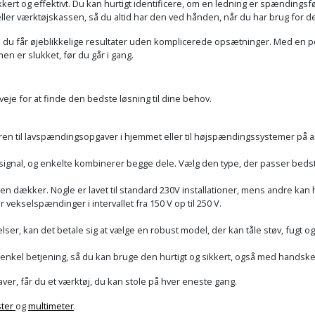
kert og effektivt. Du kan hurtigt identificere, om en ledning er spændingsfø
eller værktøjskassen, så du altid har den ved hånden, når du har brug for d
i du får øjeblikkelige resultater uden komplicerede opsætninger. Med en p
mmen er slukket, før du går i gang.
veje for at finde den bedste løsning til dine behov.
en til lavspændingsopgaver i hjemmet eller til højspændingssystemer på a
signal, og enkelte kombinerer begge dele. Vælg den type, der passer bedst t
n dækker. Nogle er lavet til standard 230V installationer, mens andre ka
vekselspændinger i intervallet fra 150 V op til 250 V.
ser, kan det betale sig at vælge en robust model, der kan tåle støv, fugt og
nkel betjening, så du kan bruge den hurtigt og sikkert, også med handske
ver, får du et værktøj, du kan stole på hver eneste gang.
ster
og
multimeter
.