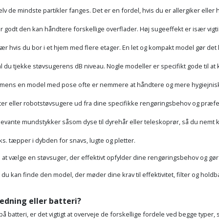
 selv de mindste partikler fanges. Det er en fordel, hvis du er allergiker elle
 godt den kan håndtere forskellige overflader. Høj sugeeffekt er især vigti
 hvis du bor i et hjem med flere etager. En let og kompakt model gør det l
l du tjekke støvsugerens dB niveau. Nogle modeller er specifikt gode til at 
 mens en model med pose ofte er nemmere at håndtere og mere hygiejnis
ster eller robotstøvsugere ud fra dine specifikke rengøringsbehov og præf
levante mundstykker såsom dyse til dyrehår eller teleskoprør, så du nemt 
ks. tæpper i dybden for snavs, lugte og pletter.
med at vælge en støvsuger, der effektivt opfylder dine rengøringsbehov og 
r du kan finde den model, der møder dine krav til effektivitet, filter og hol
edning eller batteri?
batteri, er det vigtigt at overveje de forskellige fordele ved begge typer, 