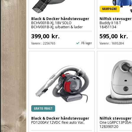
KAMPAGNE
Black & Decker håndstøvsuger
Nilfisk støvsuge
BCHV001B-XJ, 18V SOLO
Buddy II 18 T
BCHV001B-XJ, u/batteri & lader
18451134
399,00
kr.
595,00
kr.
På lager
Varenr.:
2256765
Varenr.:
1695284
GRATIS FRAGT
Black & Decker håndstøvsuger
Nilfisk støvsuger
PD1200AV 12VDC flexi auto Vac.
One LGRPC13P05A
128390120