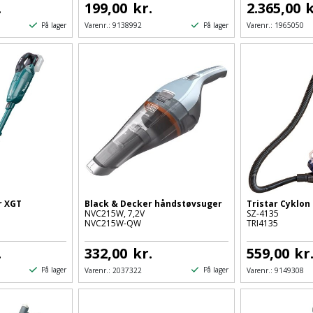
.
199,00
kr.
2.365,00
k
På lager
På lager
Varenr.:
9138992
Varenr.:
1965050
r XGT
Black & Decker håndstøvsuger
Tristar Cyklon
NVC215W, 7,2V
SZ-4135
NVC215W-QW
TRI4135
.
332,00
kr.
559,00
kr
På lager
På lager
Varenr.:
2037322
Varenr.:
9149308