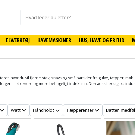
ELVÆRKTØJ
HAVEMASKINER
HUS, HAVE OG FRITID
toret, hvor du vil fjerne støv, snavs og små partikler fra gulve, tæpper, mø
rager til et renere og mere behageligt indeklima. Den adskiller sig fra in
Watt
Håndholdt
Tæpperenser
Batteri medfø