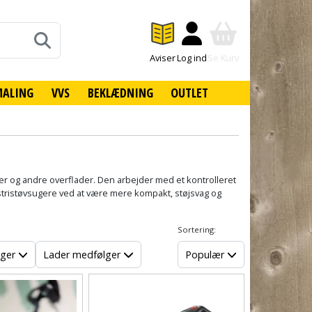
Aviser
Log ind
Se Kurv
MALING
VVS
BEKLÆDNING
OUTLET
bler og andre overflader. Den arbejder med et kontrolleret
dustristøvsugere ved at være mere kompakt, støjsvag og
Sortering:
lger
Lader medfølger
Populær