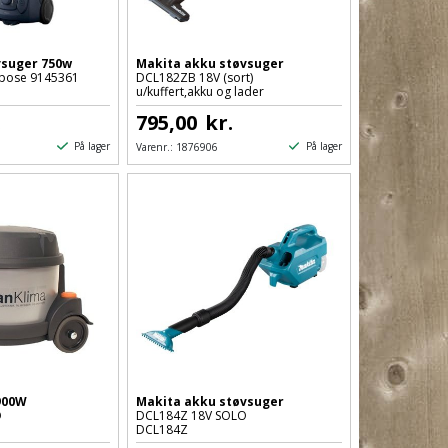
vsuger 750w
Makita akku støvsuger
pose 9145361
DCL182ZB 18V (sort)
u/kuffert,akku og lader
.
795,00
kr.
På lager
På lager
Varenr.:
1876906
900W
Makita akku støvsuger
O
DCL184Z 18V SOLO
DCL184Z