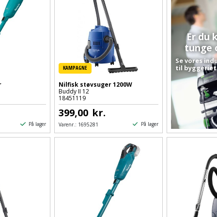
Er du k
tunge 
Se vores ind
til byggerie
KAMPAGNE
r
Nilfisk støvsuger 1200W
Buddy II 12
18451119
399,00
kr.
På lager
På lager
Varenr.:
1695281