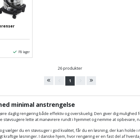
erenser
På lager
26 produkter
1
 med minimal anstrengelse
t gøre daglig rengøring både effektiv og overskuelig. Den giver dig mulighed for
ne støvsugere lette at manøvrere rundt i hjemmet og nemme at opbevare, når
og vælger du en støvsuger i god kvalitet, får du en løsning, der kan holde i
t kraftige løsninger. I danske hjem, hvor rengøring er en fast del af hverd