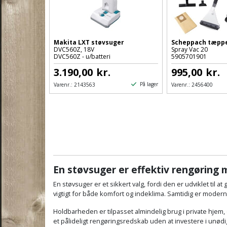
Makita LXT støvsuger
Scheppach tæpp
DVC560Z, 18V
Spray Vac 20
DVC560Z - u/batteri
5905701901
3.190,00
kr.
995,00
kr.
På lager
Varenr.:
2143563
Varenr.:
2456400
En støvsuger er effektiv rengøring
En støvsuger er et sikkert valg, fordi den er udviklet til a
vigtigt for både komfort og indeklima. Samtidig er moder
Holdbarheden er tilpasset almindelig brug i private hjem, 
et pålideligt rengøringsredskab uden at investere i unødig