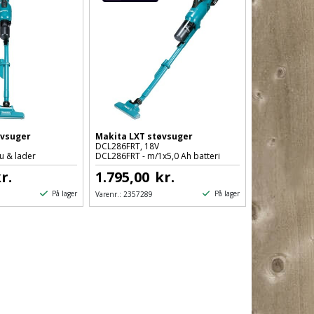
øvsuger
Makita LXT støvsuger
DCL286FRT, 18V
u & lader
DCL286FRT - m/1x5,0 Ah batteri
r.
1.795,00
kr.
På lager
På lager
Varenr.:
2357289