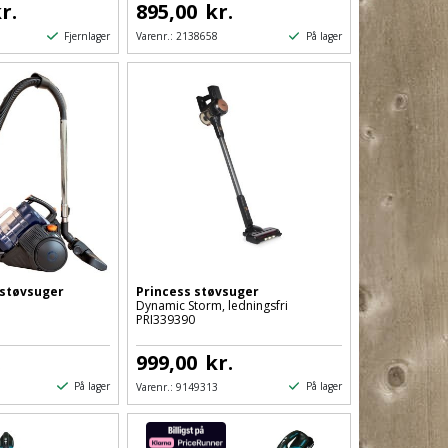
r.
895,00
kr.
Fjernlager
På lager
Varenr.:
2138658
 støvsuger
Princess støvsuger
Dynamic Storm, ledningsfri
PRI339390
.
999,00
kr.
På lager
På lager
Varenr.:
9149313