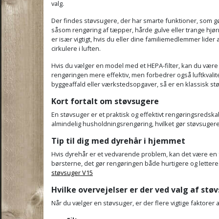
valg.
Der findes støvsugere, der har smarte funktioner, som gø
såsom rengøring af tæpper, hårde gulve eller trange hjørn
er især vigtigt, hvis du eller dine familiemedlemmer lider 
cirkulere i luften.
Hvis du vælger en model med et HEPA-filter, kan du være s
rengøringen mere effektiv, men forbedrer også luftkvalite
byggeaffald eller værkstedsopgaver, så er en klassisk stø
Kort fortalt om støvsugere
En støvsuger er et praktisk og effektivt rengøringsredska
almindelig husholdningsrengøring, hvilket gør støvsugeren t
Tip til dig med dyrehår i hjemmet
Hvis dyrehår er et vedvarende problem, kan det være en fo
børsterne, det gør rengøringen både hurtigere og lettere
støvsuger V15
Hvilke overvejelser er der ved valg af stø
Når du vælger en støvsuger, er der flere vigtige faktorer 