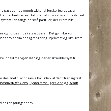
 tilpasses med mundstykker til forskellige opgaver,
d får det bedste resultat uden ekstra indsats. Indeklimaet
ssystem kan fange de små partikler, der ellers ville
ges og holdes inde i støvsugeren. Det gør ikke kun
it behov er almindelig rengøring i hjemmet og ikke groft
dre indeklima og en løsning, der er skræddersyet til
ignet til at opsamle hår uden, at det filtrer sig fast i
åndstøvsuger Gen5
,
Dyson støvsuger Gen5
og
Dyson
il dine rengøringsbehov.