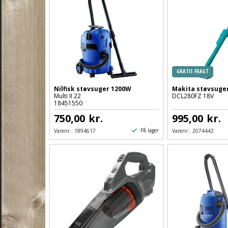
GRATIS FRAGT
Nilfisk støvsuger 1200W
Makita støvsuge
Multi II 22
DCL280FZ 18V
18451550
750,00
kr.
995,00
kr.
På lager
Varenr.:
1894617
Varenr.:
2074442