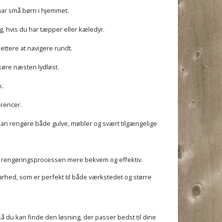
r har små børn i hjemmet.
g, hvis du har tæpper eller kæledyr.
ettere at navigere rundt.
køre næsten lydløst.
k.
erencer.
kan rengøre både gulve, møbler og svært tilgængelige
gør rengøringsprocessen mere bekvem og effektiv.
dbarhed, som er perfekt til både værkstedet og større
så du kan finde den løsning, der passer bedst til dine