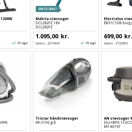
GRATIS FRAGT
r 1200W
Makita støvsuger
Electrolux stø
DCL282FZ 18V
EB31C1DB brug 
DCL282FZ
1.095,00
kr.
699,00
kr
På lager
På lager
Varenr.:
2074443
Varenr.:
9150895
Tristar håndstøvsuger
AN støvsuger 
-HFN
KR-2156 grå
Dry HEPA 13 EC
MY-85197