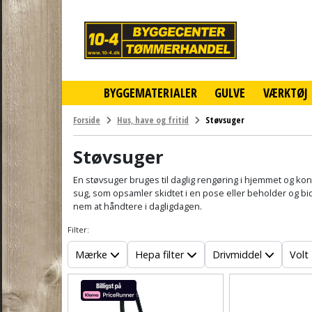
10-
4
-
billigt
online
BYGGEMATERIALER
GULVE
VÆRKTØJ
byggemarked
og
tømmerhandel
Forside
Hus, have og fritid
Støvsuger
-
Klik
Støvsuger
og
byg
En støvsuger bruges til daglig rengøring i hjemmet og kon
sug, som opsamler skidtet i en pose eller beholder og bid
nem at håndtere i dagligdagen.
Filter:
Mærke
Hepa filter
Drivmiddel
Volt