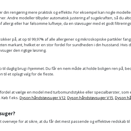
r din rengøring mere praktisk og effektiv. For eksempel kan nogle modeller
er. Andre modeller tilbyder automatisk justering af sugekraften, så du alti
af allergi eller har følsomme luftveje, da en støvsuger med et godt filtrering
ikker på, at op til 99,97% af alle allergener og mikroskopiske partikler fan
ten markant, hvilket er en stor fordel for sundheden i din husstand. Hvis d
vsuger den rigtige løsning.
b til daglig brug i hjemmet. Du får en nem måde at holde boligen ren på, be
il et oplagt valg for de fleste.
rdel at vælge en model med turbomundstykke eller specialbørster, som er des
. Køb f.eks.
Dyson håndstøvsuger V12
,
Dyson håndstøvsuger V15
,
Dyson h
vsuger?
at overveje for at sikre, at du får det mest passende og effektive redskab t