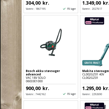
304,00
kr.
1.349,00
kr
På lager
Varenr.:
1867195
Varenr.:
2027617
GRATIS FRAGT
Bosch akku støvsuger
Makita støvsuge
advanced
CL002GZ01 40V
VAC 18V SOLO
CL002GZ01
06033E1000
900,00
kr.
1.295,00
kr
På lager
Varenr.:
7442162
Varenr.:
2292690