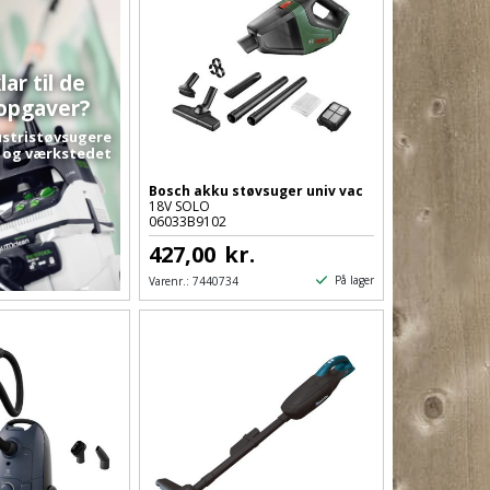
lar til de
opgaver?
ustristøvsugere
t og værkstedet
Bosch akku støvsuger univ vac
18V SOLO
06033B9102
427,00
kr.
På lager
Varenr.:
7440734