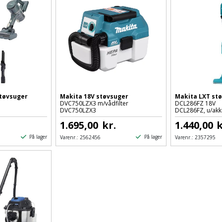
støvsuger
Makita 18V støvsuger
Makita LXT st
DVC750LZX3 m/vådfilter
DCL286FZ 18V
DVC750LZX3
DCL286FZ, u/akk
1.695,00
kr.
1.440,00
k
På lager
På lager
Varenr.:
2562456
Varenr.:
2357295