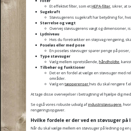
Filter
Et effektivt filter, som et
HEPA-filter
, sikrer, at
Sugekraft
Støvsugerens sugekraft har betydning for, hvor
Størrelse og vægt
Overvej støvsugerens vægt og dimensioner, især
Lydniveau
Hvis du foretrækker en støjsvag rengøring, ska
Poseløs eller med pose
En poseløs støvsuger sparer penge på poser,
Type støvsuger
Vælg mellem opretstående,
håndholdte
, kani
Tilbehør og funktioner
Det er en fordel at vælge en støvsuger med re
områder.
Vælg en
tæpperenser
hvis du skal rengøre f.e
At tage disse overvejelser i betragtning vil hjælpe dig 
Se også vores robuste udvalg af
industristøvsugere
, hvo
rengøringsopgaver.
Hvilke fordele er der ved en støvsuger på l
Når du skal vælge mellem en støvsuger på ledning og en på 