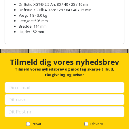
Palleløfter
Industristøvsuger
Højbede
Driftstid XGT® 2,5 Ah: 80 / 40 / 25 / 16 min
Sternbeklædning
Driftstid XGT® 4,0 Ah: 128 / 64 / 40 / 25 min
Vægt: 1,8 - 3,0 kg
Polsøger
Kantfræser
Højtaler
Tag
Længde: 505 mm
Bredde: 114 mm
og
Profilsaks
Kantlimer
Hylder
Højde: 152 mm
tagplader
A
Reb
Kantlimertilbehør
Jagt
n
Terrassebrædder
og
og
c
Kap-
h
snor
fritid
Tilmeld dig vores nyhedsbrev
Terrasseopklodsning
o
og
r
Tilmeld vores nyhedsbrev og modtag skarpe tilbud,
Renseservietter
geringssav
Jul
f
rådgivning og aviser
Tråd
og
o
til
r
Kerneboremaskine
Kaffe
wipes
u
byggeri
p
Klammepistol
Klæbesøm
Sækkelukker
s
Træ
e
l
Klippeværktøj
Køkkenudstyr
Saks
l
Vinduer
s
Privat
Erhverv
Kombokit
Leg