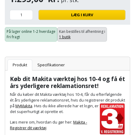
pr. stk.
Hammer
Drivhustilbehør
terrassebrædder
Detektor
Robotplæneklipper
Høvl
LÆG I KURV
Elartikler
Lecablokke
Diamantskæremaskine
Robotplæneklipper
og
Kiler
Flagstænger
tilbehør
På lager online
1-2 hverdage
Kan bestilles til afhentning i
fundablokke
Diamantslibertilbehør
Fri fragt
1 butik
til
Kloakrenser
Vandpumpe
hus
Lofter
Dykkerpistol
og
Kniv
Vertikalskærer
have
Lofttrapper
Produkt
Specifikationer
og
Dyksav
/
hobbykniv
mosfjerner
Fuglefoderhus
Murbinder
Køb dit Makita værktøj hos 10-4 og få ét
Excentersliber
års yderligere reklamationsret!
Koben
Vinduesvasker
Garderobe
Murpap
Excenterslibertilbehør
Når du køber dit Makita værktøj hos 10-4, får du efterfølgende
opbevaring
og
ét års yderligere reklamationsret, hvis du registrerer dit pro
dukt
Kridtsnor
på
MyMakita
. Hvis du ikke allerede har et login, er
murfolie
Fedtsprøjte
det superhurtigt at oprette et.
Gavekort
Lærlingesæt
Mursten
Læs mere om, hvordan du gør her:
Makita -
Flamingoskærer
Grill
Registrer dit værktøj
Landmålerstok