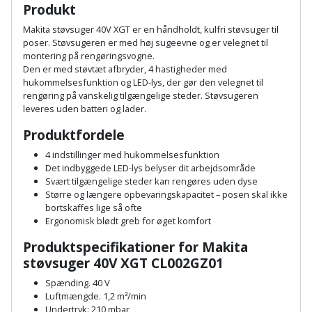
Plastlister
Flisevibrator
Produkt
Gummibåd
Løfteudstyr
Makita støvsuger 40V XGT er en håndholdt, kulfri støvsuger til
og
Radonsikring
Føringsskinne
poser. Støvsugeren er med høj sugeevne og er velegnet til
kajak
Målebånd
montering på rengøringsvogne.
Rumdeler
Forlængerledning
Den er med støvtæt afbryder, 4 hastigheder med
hukommelsesfunktion og LED-lys, der gør den velegnet til
Havemøbler
Markeringsværktøj
rengøring på vanskelig tilgængelige steder. Støvsugeren
Sand
Fugepistol
leveres uden batteri og lader.
Havepleje
og
Mejsel
Produktfordele
Fugtmåler
grus
Haveredskaber
Murerværktøj
4 indstillinger med hukommelsesfunktion
Gipsskruemaskine
Det indbyggede LED-lys belyser dit arbejdsområde
Skruer,
Svært tilgængelige steder kan rengøres uden dyse
Haveslange
Nedstryger
bolte
Større og længere opbevaringskapacitet – posen skal ikke
Girafsliber
og
bortskaffes lige så ofte
og
Nøgleværktøj
tilbehør
Ergonomisk blødt greb for øget komfort
møtrikker
Girafsliber
Produktspecifikationer for Makita
Økse
tilbehør
Havetilbehør
Skunklem
støvsuger 40V XGT CL002GZ01
Spænding. 40 V
Oliekande
Høvl
Hegn
Søm
Luftmængde. 1,2 m³/min
Undertryk: 210 mbar