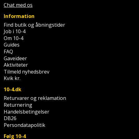
Prepping
Chat med os
Mejselhammer
Soldater
Presenning
Information
støtte
Multicutter
Find butik og åbningstider
og
Redskabsskur
Job i 10-4
teleskopstøtte
Multicuttertilbehør
Om 10-4
Rengøring
Guides
Stålbørste
Multisliber
FAQ
Gaveideer
Shelter
Stemmejern
Nedbrydningshammer
Aktiviteter
Tilmeld nyhedsbrev
Sikkerhed
Kvik kr.
Stige
Overfræser
i
10-4.dk
hjemmet
Stillads
Overfræsertilbehør
Returvarer og reklamation
Skadedyrsbekæmpelse
Returnering
Tænger
Polermaskine
Handelsbetingelser
DB26
Skraldespandsskjuler
Tagpapbrænder
Rillefræser
Persondatapolitik
Skydelåge
Følg 10-4
Tapetværktøj
Røreværk