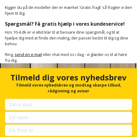
Slibemaskine
Kigger du på de modeller der er mærket 'Gratis fragt' så fragter vi den
Varmepumpeskjuler
hjem til dig.
Sømpistol
Spørgsmål? Få gratis hjælp i vores kundeservice!
Velux
Hos 10-4.dk er vi altid klar til at besvare dine spørgsmål, og til at
gardin
Sømpistoltilbehør
hjælpe dig med at finde den maling, der passer bedst til dig og dine
behov.
Spånsuger
Ring,
send en e-mail
eller chat med os i dag - vi glæder os til at høre
fra dig.
Stiftepistol
Tilmeld dig vores nyhedsbrev
Stiksav
Tilmeld vores nyhedsbrev og modtag skarpe tilbud,
rådgivning og aviser
Stiksavsklinge
Støvblæser
Støvsugertilbehør
Svejseværk