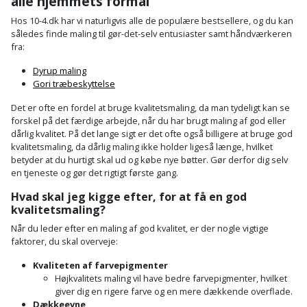
alle hjemmets formål
Hammer
Drivhustilbehør
terrassebrædder
Detektor
Robotplæneklipper
Hos 10-4.dk har vi naturligvis alle de populære bestsellere, og du kan
Høvl
således finde maling til gør-det-selv entusiaster samt håndværkeren
Elartikler
Lecablokke
fra:
Diamantskæremaskine
Robotplæneklipper
og
Kiler
Flagstænger
Dyrup maling
tilbehør
fundablokke
Gori træbeskyttelse
Diamantslibertilbehør
til
Kloakrenser
Vandpumpe
hus
Det er ofte en fordel at bruge kvalitetsmaling, da man tydeligt kan se
Lofter
Dykkerpistol
forskel på det færdige arbejde, når du har brugt maling af god eller
og
Kniv
dårlig kvalitet. På det lange sigt er det ofte også billigere at bruge god
Vertikalskærer
have
Lofttrapper
kvalitetsmaling, da dårlig maling ikke holder ligeså længe, hvilket
og
Dyksav
/
betyder at du hurtigt skal ud og købe nye bøtter. Gør derfor dig selv
hobbykniv
en tjeneste og gør det rigtigt første gang.
mosfjerner
Fuglefoderhus
Murbinder
Excentersliber
Hvad skal jeg kigge efter, for at få en god
Koben
Vinduesvasker
Garderobe
Murpap
kvalitetsmaling?
Excenterslibertilbehør
opbevaring
og
Når du leder efter en maling af god kvalitet, er der nogle vigtige
Kridtsnor
faktorer, du skal overveje:
murfolie
Fedtsprøjte
Gavekort
Lærlingesæt
Kvaliteten af ​​farvepigmenter
Mursten
Flamingoskærer
Højkvalitets maling vil have bedre farvepigmenter, hvilket
Grill
giver dig en rigere farve og en mere dækkende overflade.
Landmålerstok
Dækkeevne