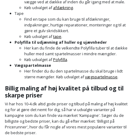
vægge ved at dække af inden du går igang med at male.
Køb udvalget af
afdækning
.
Støttemur
Tommestok
Rotationslaser
Tape
Find en tape som du kan bruge til afdækninger,
Støvsuger
indpakninger, hurtige reparationer, monteringer og til at
Tømrervinkel
Rundsav
gøre et gulv skridsikkert.
Køb udvalget af
tape
.
Strygejern
Tragt
Rundsavsklinge
Polyfilla til udjævning af huller og ujævnheder
Her kan du finde de velkendte Polyfilla tuber til at dække
Terrassevarmer
huller med samt spartelmasser i mindre mængder.
Ud-
Rystepudser
Køb udvalget af
Polyfilla
.
og
Vægspartelmasse
Tømidler
Rystepudsertilbehør
Her finder du du den spartelmasse du skal bruge i lidt
aftrækker
større mængder. Køb udvalget af
vægspartelmasse
.
Tørrestativ
Slagboremaskine
Værktøjskasse
Billig maling af høj kvalitet på tilbud og til
og
skarpe priser
Trappevanger
Slagnøgle
opbevaring
Vi har hos 10-4.dk altid gode priser og tilbud på maling af høj kvalitet
Udebruser
og for at gøre det nemt for dig, så har vi udvalgte varianter på
Slagnøgletilbehør
kampagne som du kan finde via mærket 'Kampagne'. Søger du de
Værktøjssæt
afskærmning
billigste og bedste priser, kan du gå efter mærket: 'Billigst på
Slagskruetrækker
Pricerunner', hvor du får nogle af vores mest populære varianter til
Vaterpas
Varme
de bedste priser.