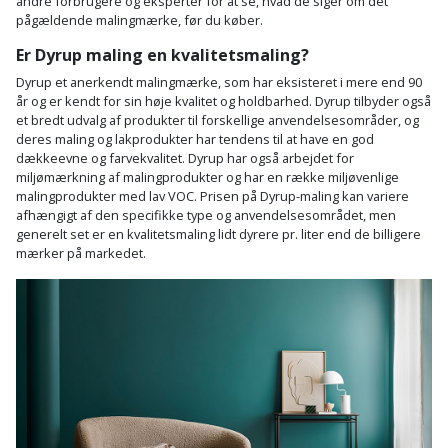
andre forbrugere og eksperter for at se, hvad de siger om det
Palleløfter
Industristøvsuger
Højbede
Sternbeklædning
pågældende malingmærke, før du køber.
Er Dyrup maling en kvalitetsmaling?
Polsøger
Kantfræser
Højtaler
Tag
Dyrup et anerkendt malingmærke, som har eksisteret i mere end 90
og
år og er kendt for sin høje kvalitet og holdbarhed. Dyrup tilbyder også
Profilsaks
Kantlimer
Hylder
et bredt udvalg af produkter til forskellige anvendelsesområder, og
tagplader
deres maling og lakprodukter har tendens til at have en god
Reb
Kantlimertilbehør
Jagt
dækkeevne og farvekvalitet. Dyrup har også arbejdet for
Terrassebrædder
og
miljømærkning af malingprodukter og har en række miljøvenlige
og
malingprodukter med lav VOC. Prisen på Dyrup-maling kan variere
Kap-
snor
fritid
afhængigt af den specifikke type og anvendelsesområdet, men
Terrasseopklodsning
og
generelt set er en kvalitetsmaling lidt dyrere pr. liter end de billigere
Renseservietter
geringssav
mærker på markedet.
Jul
Tråd
og
til
Kerneboremaskine
Kaffe
wipes
byggeri
Klammepistol
Klæbesøm
Sækkelukker
Træ
Klippeværktøj
Køkkenudstyr
Saks
Vinduer
Kombokit
Leg