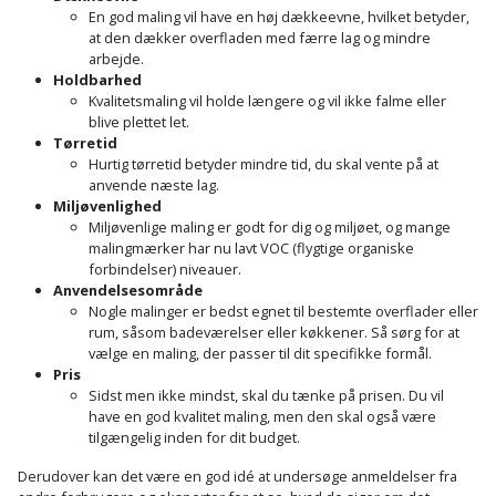
Plastlister
Flisevibrator
En god maling vil have en høj dækkeevne, hvilket betyder,
Gummibåd
Løfteudstyr
at den dækker overfladen med færre lag og mindre
og
Radonsikring
Føringsskinne
arbejde.
Holdbarhed
kajak
Målebånd
Kvalitetsmaling vil holde længere og vil ikke falme eller
Rumdeler
Forlængerledning
blive plettet let.
Havemøbler
Markeringsværktøj
Tørretid
Sand
Fugepistol
Hurtig tørretid betyder mindre tid, du skal vente på at
anvende næste lag.
Havepleje
og
Mejsel
Miljøvenlighed
Fugtmåler
grus
Miljøvenlige maling er godt for dig og miljøet, og mange
Haveredskaber
Murerværktøj
malingmærker har nu lavt VOC (flygtige organiske
Gipsskruemaskine
forbindelser) niveauer.
Skruer,
Anvendelsesområde
Haveslange
Nedstryger
bolte
Nogle malinger er bedst egnet til bestemte overflader eller
Girafsliber
og
og
rum, såsom badeværelser eller køkkener. Så sørg for at
Nøgleværktøj
tilbehør
vælge en maling, der passer til dit specifikke formål.
møtrikker
Girafsliber
Pris
Sidst men ikke mindst, skal du tænke på prisen. Du vil
Økse
tilbehør
Havetilbehør
Skunklem
have en god kvalitet maling, men den skal også være
tilgængelig inden for dit budget.
Oliekande
Høvl
Hegn
Søm
Derudover kan det være en god idé at undersøge anmeldelser fra