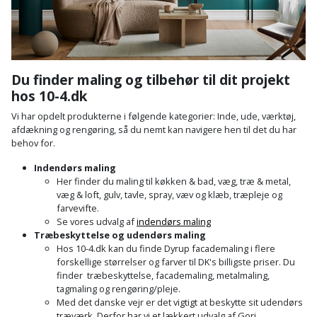
Sav
WinWin
plader
Kompressor
Lommelygte
Savbuk
Lader
Merchandise
Savklinge
Du finder maling og tilbehør til dit projekt
hos 10-4.dk
Ligesliber
Mobiltilbehør
Skraber
Vi har opdelt produkterne i følgende kategorier: Inde, ude, værktøj,
Limpistol
afdækning og rengøring, så du nemt kan navigere hen til det du har
Pavillon
Skruestik
behov for.
Linjelaser
Personlig
Skruetrækker
Indendørs maling
Her finder du maling til køkken & bad, væg, træ & metal,
pleje
væg & loft, gulv, tavle, spray, væv og klæb, træpleje og
Loddekolbe
Skruetvinge
farvevifte.
Plantekasser
Se vores udvalg af
indendørs maling
Luftværktøj
Slibeartikler
Træbeskyttelse og udendørs maling
Hos 10-4.dk kan du finde Dyrup facademaling i flere
Postkasse
Måleinstrumenter
forskellige størrelser og farver til DK's billigste priser. Du
Smøring
finder træbeskyttelse, facademaling, metalmaling,
Postkassestander
og
tagmaling og rengøring/pleje.
Malersprøjte
Med det danske vejr er det vigtigt at beskytte sit udendørs
rustopløser
træværk. Derfor har vi et lækkert udvalg af Gori