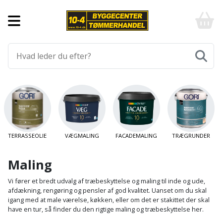
Forside
10-
4
-
Byggematerialer
billigt
online
Aluprofiler
Gulve
byggemarked
og
tømmerhandel
Armering
Fliser
Værktøj
-
og
Klik
Asfalt
Afmærkning
Elværktøj
klinker
og
byg
Befæstigelse
Arbejdsbuk
Afkortersav
Havemaskiner
Gulvtilbehør
TERRASSEOLIE
VÆGMALING
FACADEMALING
TRÆGRUNDER
Bordplade
Arbejdsvogn
Afstandsmåler
Brændekløver
Hus,
Gulvunderlag
Maling
have
Byggeplader
Bærehåndtag
Arbejdsbord
Buskrydder
Gulvvarme
og
Vi fører et bredt udvalg af træbeskyttelse og maling til inde og ude,
afdækning, rengøring og pensler af god kvalitet. Uanset om du skal
fritid
Bygningsbeslag
Båndstrammer
Arbejdslamper
Dykpumpe
igang med at male værelse, køkken, eller om det er stakittet der skal
Laminatgulv
have en tur, så finder du den rigtige maling og træbeskyttelse her.
og
og
Affaldssortering
Maling