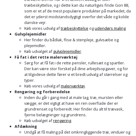
Prepping
Mejselhammer
træbeskyttelse, og i dette kan du naturligvis finde
Gori 88,
Soldater
som er et af de mest populære produkter på markedet, da
Presenning
det er yderst modstandsdygtigt overfor det våde og kolde
støtte
Multicutter
danske vejr.
og
Redskabsskur
Køb vores udvalg af
træbeskyttelse
og
udendørs maling
teleskopstøtte
Multicuttertilbehør
Gulvplejemidler
Her finder du bådlak, flise & stenpleje, gulvsæbe og
Rengøring
plejemidler.
Stålbørste
Multisliber
Køb udvalget af
gulvplejemidler
.
Shelter
Få fat i det rette malerværktøj
Stemmejern
Nedbrydningshammer
Sørg for at få fat i de rette
pensler,
rullesæt
og
spartler.
Der kan være stor forskel på dine arbejdsopgaver, og for
Sikkerhed
at tilgodese dette fører vi et bredt udvalg af størrelser og
Stige
Overfræser
i
typer.
Køb vores udvalg af
malerværktøj
.
hjemmet
Stillads
Overfræsertilbehør
Rengøring og forberedelse
Inden du går i gang med at male tag, træ, mursten eller
Skadedyrsbekæmpelse
vægge, er det vigtigt at have en ren overflade der er
Tænger
Polermaskine
grundrenset og forberedt. Her finder du alt til trævask,
fjerne belægninger og grundrens.
Skraldespandsskjuler
Tagpapbrænder
Rillefræser
Køb udvalget af
rengøring
.
Afdækning
Skydelåge
Undgå at få maling på det omkringliggende træ, vinduer og
Tapetværktøj
Røreværk