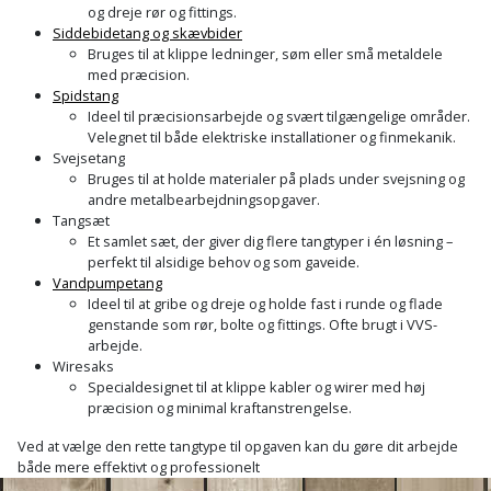
og dreje rør og fittings.
Siddebidetang og skævbider
Bruges til at klippe ledninger, søm eller små metaldele
med præcision.
Spidstang
Ideel til præcisionsarbejde og svært tilgængelige områder.
Velegnet til både elektriske installationer og finmekanik.
Svejsetang
Bruges til at holde materialer på plads under svejsning og
andre metalbearbejdningsopgaver.
Tangsæt
Et samlet sæt, der giver dig flere tangtyper i én løsning –
perfekt til alsidige behov og som gaveide.
Vandpumpetang
Ideel til at gribe og dreje og holde fast i runde og flade
genstande som rør, bolte og fittings. Ofte brugt i VVS-
arbejde.
Wiresaks
Specialdesignet til at klippe kabler og wirer med høj
præcision og minimal kraftanstrengelse.
Ved at vælge den rette tangtype til opgaven kan du gøre dit arbejde
både mere effektivt og professionelt