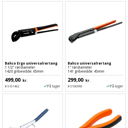
Sav
WinWin
plader
Kompressor
Lommelygte
Savbuk
Lader
Merchandise
Savklinge
Ligesliber
Mobiltilbehør
Skraber
Limpistol
Pavillon
Skruestik
Bahco Ergo universalrørtang
Bahco universalrørtang
Linjelaser
Personlig
Skruetrækker
1 1/2" rørdiameter
1" rørdiameter
1420 gribevidde: 65mm
141 gribevidde: 45mm
pleje
Loddekolbe
499,00
299,00
Skruetvinge
kr.
kr.
På lager
På lager
#
5101462
#
5106990
Plantekasser
Luftværktøj
Slibeartikler
Postkasse
Måleinstrumenter
Smøring
Postkassestander
og
Malersprøjte
rustopløser