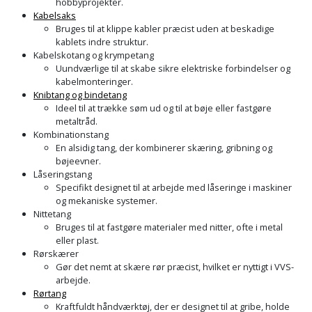
hobbyprojekter.
Kabelsaks
Bruges til at klippe kabler præcist uden at beskadige
kablets indre struktur.
Kabelskotang og krympetang
Uundværlige til at skabe sikre elektriske forbindelser og
kabelmonteringer.
Knibtang og bindetang
Ideel til at trække søm ud og til at bøje eller fastgøre
metaltråd.
Kombinationstang
En alsidig tang, der kombinerer skæring, gribning og
bøjeevner.
Låseringstang
Specifikt designet til at arbejde med låseringe i maskiner
og mekaniske systemer.
Nittetang
Bruges til at fastgøre materialer med nitter, ofte i metal
eller plast.
Rørskærer
Gør det nemt at skære rør præcist, hvilket er nyttigt i VVS-
arbejde.
Rørtang
Kraftfuldt håndværktøj, der er designet til at gribe, holde