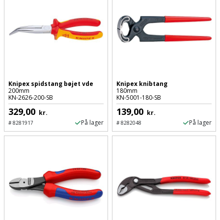
Slibemaskine
Varmepumpeskjuler
Sømpistol
Velux
gardin
Sømpistoltilbehør
Spånsuger
Knipex spidstang bøjet vde
Knipex knibtang
200mm
180mm
KN-2626-200-SB
KN-5001-180-SB
Stiftepistol
329,00
139,00
kr.
kr.
På lager
På lager
#
8281917
#
8282048
Stiksav
Stiksavsklinge
Støvblæser
Støvsugertilbehør
Svejseværk