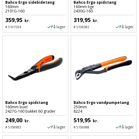
Bahco Ergo sidebidetang
Bahco Ergo spidstang
160mm
160mm lige
2101G-160
2430G-160
359,95
319,95
kr.
kr.
På lager
På lager
#
5101594
#
5106982
Bahco Ergo spidstang
Bahco Ergo vandpumpetang
160mm buet
250mm
2427G-160 bukket 60 grader
8224
249,00
519,95
kr.
kr.
På lager
På lager
#
5106983
#
5106988