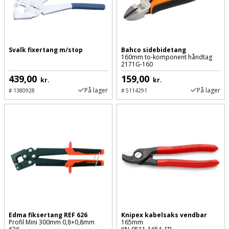
Prepping
Mejselhammer
Soldater
Presenning
støtte
Multicutter
og
Redskabsskur
Svalk fixertang m/stop
Bahco sidebidetang
teleskopstøtte
Multicuttertilbehør
160mm to-komponent håndtag
2171G-160
Rengøring
439,00
159,00
Stålbørste
kr.
kr.
Multisliber
På lager
På lager
#
1380928
#
5114291
Shelter
Stemmejern
Nedbrydningshammer
Sikkerhed
Stige
Overfræser
i
hjemmet
Stillads
Overfræsertilbehør
Skadedyrsbekæmpelse
Tænger
Polermaskine
Skraldespandsskjuler
Tagpapbrænder
Rillefræser
Edma fiksertang REF 626
Knipex kabelsaks vendbar
Skydelåge
Profil Mini 300mm 0,8+0,8mm
165mm
Tapetværktøj
Røreværk