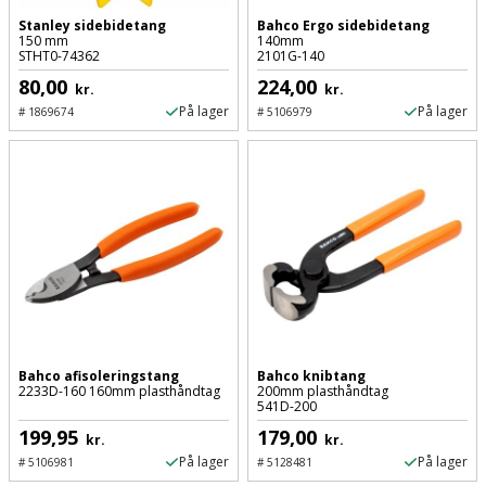
Palleløfter
Industristøvsuger
Højbede
Sternbeklædning
Stanley sidebidetang
Bahco Ergo sidebidetang
150 mm
140mm
STHT0-74362
2101G-140
Polsøger
Kantfræser
Højtaler
Tag
80,00
224,00
kr.
kr.
og
Profilsaks
Kantlimer
På lager
På lager
Hylder
#
1869674
#
5106979
tagplader
Reb
Kantlimertilbehør
Jagt
Terrassebrædder
og
og
Kap-
snor
fritid
Terrasseopklodsning
og
Renseservietter
geringssav
Jul
Tråd
og
til
Kerneboremaskine
Kaffe
wipes
byggeri
Klammepistol
Bahco afisoleringstang
Bahco knibtang
Klæbesøm
Sækkelukker
2233D-160 160mm plasthåndtag
200mm plasthåndtag
Træ
541D-200
Klippeværktøj
Køkkenudstyr
Saks
199,95
179,00
kr.
kr.
Vinduer
På lager
På lager
#
5106981
#
5128481
Kombokit
Leg