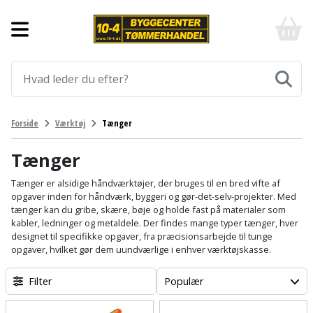
Forside
10-
4
-
Byggematerialer
billigt
online
Aluprofiler
Gulve
byggemarked
og
tømmerhandel
Armering
Fliser
Værktøj
Forside
Værktøj
Tænger
-
og
Klik
Asfalt
Afmærkning
Elværktøj
klinker
og
Tænger
byg
Befæstigelse
Arbejdsbuk
Afkortersav
Havemaskiner
Tænger er alsidige håndværktøjer, der bruges til en bred vifte af
Gulvtilbehør
opgaver inden for håndværk, byggeri og gør-det-selv-projekter. Med
tænger kan du gribe, skære, bøje og holde fast på materialer som
Bordplade
Arbejdsvogn
Afstandsmåler
Brændekløver
Hus,
Gulvunderlag
kabler, ledninger og metaldele. Der findes mange typer tænger, hver
have
designet til specifikke opgaver, fra præcisionsarbejde til tunge
Byggeplader
Bærehåndtag
Arbejdsbord
Buskrydder
opgaver, hvilket gør dem uundværlige i enhver værktøjskasse.
Gulvvarme
og
fritid
Bygningsbeslag
Båndstrammer
Arbejdslamper
Filter
Populær
Dykpumpe
Laminatgulv
og
og
Affaldssortering
Maling