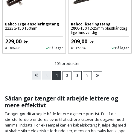
Bahco Ergo afisoleringstang
Bahco låseringstang
2223G-150 150mm
2800-150 12-25mm plasthåndtag
lige f/indvendig
229,00
209,00
kr.
kr.
På lager
På lager
#
5106980
#
5127396
105 produkter
1
2
3
Sådan gør tænger dit arbejde lettere og
mere effektivt
Tænger gør dit arbejde både lettere og mere præcist. En af de
største fordele er deres evne til at udføre krævende opgaver med
minimal indsats. For eksempel kan en kabelskotang hjælpe dig med
at skabe sikre elektriske forbindelser, mens en boltsaks kan klippe