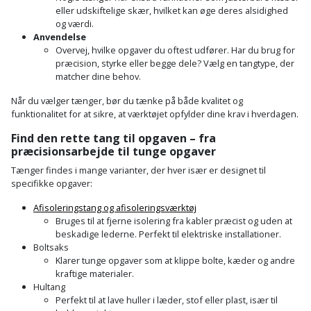
eller udskiftelige skær, hvilket kan øge deres alsidighed
og værdi.
Anvendelse
Overvej, hvilke opgaver du oftest udfører. Har du brug for
præcision, styrke eller begge dele? Vælg en tangtype, der
matcher dine behov.
Når du vælger tænger, bør du tænke på både kvalitet og
funktionalitet for at sikre, at værktøjet opfylder dine krav i hverdagen.
Find den rette tang til opgaven – fra
præcisionsarbejde til tunge opgaver
Tænger findes i mange varianter, der hver især er designet til
specifikke opgaver:
Afisoleringstang og afisoleringsværktøj
Bruges til at fjerne isolering fra kabler præcist og uden at
beskadige lederne. Perfekt til elektriske installationer.
Boltsaks
Klarer tunge opgaver som at klippe bolte, kæder og andre
kraftige materialer.
Hultang
Perfekt til at lave huller i læder, stof eller plast, især til