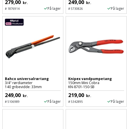
Hammer
Drivhustilbehør
279,00
249,00
kr.
kr.
terrassebrædder
Detektor
Robotplæneklipper
På lager
På lager
#
1876914
#
5730826
Høvl
Elartikler
Lecablokke
Diamantskæremaskine
Robotplæneklipper
og
Kiler
Flagstænger
tilbehør
fundablokke
Diamantslibertilbehør
til
Kloakrenser
Vandpumpe
hus
Lofter
Dykkerpistol
og
Kniv
Vertikalskærer
have
Lofttrapper
og
Dyksav
/
hobbykniv
mosfjerner
Fuglefoderhus
Murbinder
Excentersliber
Bahco universalrørtang
Knipex vandpumpetang
3/4" rørdiameter
150mm Mini Cobra
Koben
Vinduesvasker
Garderobe
140 gribevidde: 33mm
KN-8701-150-SB
Murpap
Excenterslibertilbehør
249,00
219,00
opbevaring
og
kr.
kr.
Kridtsnor
På lager
På lager
#
5106989
#
5342895
murfolie
Fedtsprøjte
Gavekort
Lærlingesæt
Mursten
Flamingoskærer
Grill
Landmålerstok