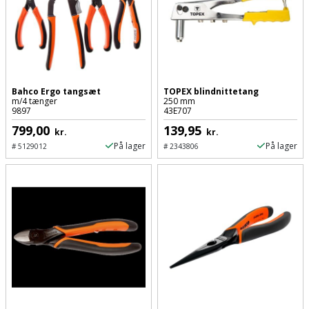
Bahco Ergo tangsæt
TOPEX blindnittetang
m/4 tænger
250 mm
9897
43E707
799,00
139,95
kr.
kr.
På lager
På lager
#
5129012
#
2343806