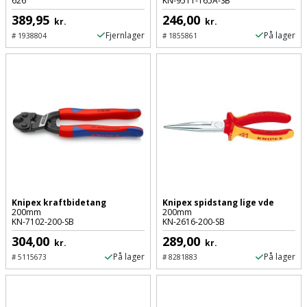
626
KN-9511-165A-SB
389,95
246,00
Støttemur
kr.
kr.
Tommestok
Rotationslaser
Fjernlager
På lager
#
1938804
#
1855861
Støvsuger
Tømrervinkel
Rundsav
Strygejern
Tragt
Rundsavsklinge
Terrassevarmer
Ud-
Rystepudser
og
Tømidler
Rystepudsertilbehør
aftrækker
Tørrestativ
Slagboremaskine
Værktøjskasse
Knipex kraftbidetang
Knipex spidstang lige vde
og
200mm
200mm
Trappevanger
Slagnøgle
KN-7102-200-SB
KN-2616-200-SB
opbevaring
304,00
289,00
kr.
kr.
Udebruser
Slagnøgletilbehør
På lager
På lager
#
5115673
#
8281883
Værktøjssæt
afskærmning
Slagskruetrækker
Vaterpas
Varme