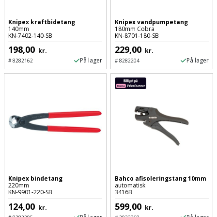
og
Knipex kraftbidetang
Knipex vandpumpetang
svejsemaskine
140mm
180mm Cobra
KN-7402-140-SB
KN-8701-180-SB
Tagpladeværktøj
198,00
229,00
kr.
kr.
På lager
På lager
#
8282162
#
8282204
Trekantsliber
Trekantslibertilbehør
Vægscanner
Varmekanon
Varmepistol
Knipex bindetang
Bahco afisoleringstang 10mm
Vinkelsliber
220mm
automatisk
KN-9901-220-SB
3416B
124,00
599,00
Vinkelslibertilbehør
kr.
kr.