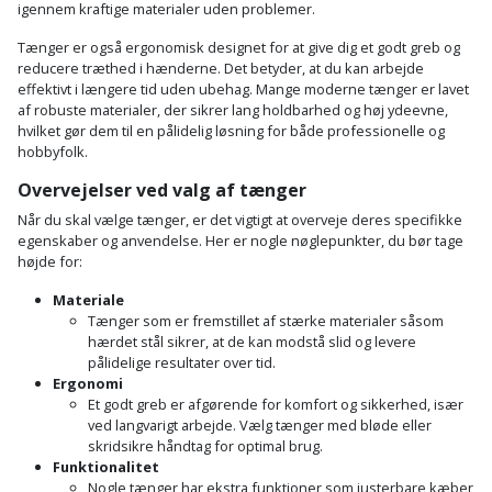
igennem kraftige materialer uden problemer.
Tænger er også ergonomisk designet for at give dig et godt greb og
reducere træthed i hænderne. Det betyder, at du kan arbejde
effektivt i længere tid uden ubehag. Mange moderne tænger er lavet
af robuste materialer, der sikrer lang holdbarhed og høj ydeevne,
hvilket gør dem til en pålidelig løsning for både professionelle og
hobbyfolk.
Overvejelser ved valg af tænger
Når du skal vælge tænger, er det vigtigt at overveje deres specifikke
egenskaber og anvendelse. Her er nogle nøglepunkter, du bør tage
højde for:
Materiale
Tænger som er fremstillet af stærke materialer såsom
hærdet stål sikrer, at de kan modstå slid og levere
pålidelige resultater over tid.
Ergonomi
Et godt greb er afgørende for komfort og sikkerhed, især
ved langvarigt arbejde. Vælg tænger med bløde eller
skridsikre håndtag for optimal brug.
Funktionalitet
Nogle tænger har ekstra funktioner som justerbare kæber