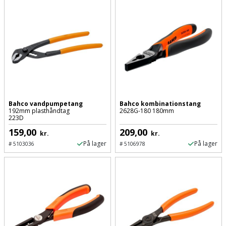
Bahco vandpumpetang
Bahco kombinationstang
192mm plasthåndtag
2628G-180 180mm
223D
159,00
209,00
kr.
kr.
På lager
På lager
#
5103036
#
5106978