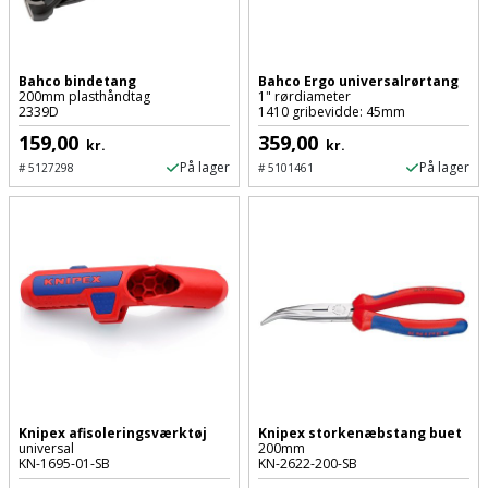
Batteri
kr.
og
Rør
Brænde
Fugtsikring
Fugepistol
Motorenhed
afrensning
og
Betonsliber
og
fittings
Brændeovn
Bahco bindetang
Bahco Ergo universalrørtang
Garageport
Motorsav
Spartelmasse
skumpistol
200mm plasthåndtag
1" rørdiameter
Guides
Bindemaskine
2339D
1410 gribevidde: 45mm
og
til
Stålvask
Brandslukker
Gelænder
159,00
359,00
Gevindskærer
kædesav
kr.
kr.
væg
Bits
På lager
På lager
Gaveideer
#
5127298
#
5101461
Ventilation
Brugskunst
Gips
Gipsværktøj
Motorsav
Tape
og
Bor
Aktiviteter
og
indeklima
Camping
Grundmursplader
Glasløfter
Bordrundsav
kædesav
tilbehør
Damprengøring
Hardieplank
Glasskærer
Bore-
brædder
og
Pælebor
Dørmåtte
Hæftepistol
skruemaskine
Hemsestige
og
Plæneklipper
Dørrist
-
Borehammer
Isolering
Knipex afisoleringsværktøj
Knipex storkenæbstang buet
hammer
Plæneklipper
Drivhus
universal
200mm
KN-1695-01-SB
KN-2622-200-SB
Boremaskinetilbehør
tilbehør
Komposit