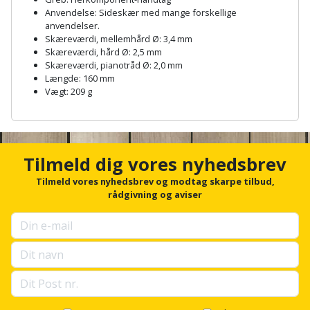
Hammer
Drivhustilbehør
terrassebrædder
Anvendelse: Sideskær med mange forskellige
Detektor
Robotplæneklipper
anvendelser.
Høvl
Elartikler
Skæreværdi, mellemhård Ø: 3,4 mm
Lecablokke
Skæreværdi, hård Ø: 2,5 mm
Diamantskæremaskine
Robotplæneklipper
og
Skæreværdi, pianotråd Ø: 2,0 mm
Kiler
Flagstænger
tilbehør
Længde: 160 mm
fundablokke
Diamantslibertilbehør
til
Vægt: 209 g
Kloakrenser
Vandpumpe
hus
Lofter
A
Dykkerpistol
og
n
Kniv
Vertikalskærer
c
have
Lofttrapper
og
Dyksav
h
/
Tilmeld dig vores nyhedsbrev
o
hobbykniv
mosfjerner
Fuglefoderhus
Murbinder
r
Tilmeld vores nyhedsbrev og modtag skarpe tilbud,
Excentersliber
f
rådgivning og aviser
Koben
o
Vinduesvasker
Garderobe
Murpap
Excenterslibertilbehør
r
opbevaring
og
u
Kridtsnor
p
murfolie
Fedtsprøjte
Gavekort
s
Lærlingesæt
e
Mursten
Flamingoskærer
l
Grill
l
Landmålerstok