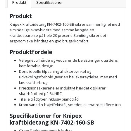
Batteri
kr.
og
Produkt
Specifikationer
Rør
Brænde
Fugtsikring
Fugepistol
Motorenhed
afrensning
og
Betonsliber
Produkt
og
fittings
Brændeovn
Garageport
Motorsav
Spartelmasse
Knipex kraftbidetang KN-7402-160-SB sikrer sammenlignet med
skumpistol
Guides
Bindemaskine
almindelige skævbidere med samme længde en
og
til
Stålvask
kraftbesparelse på hele 20 procent. Samtidig sikrer det
Brandslukker
Gelænder
Gevindskærer
kædesav
væg
Bits
ergonomiske håndtag en god brugerkomfort.
Gaveideer
Ventilation
Brugskunst
Gips
Produktfordele
Gipsværktøj
Motorsav
Tape
og
Bor
Aktiviteter
Velegnet til hårde og vedvarende belastninger qua dens
og
indeklima
Camping
Grundmursplader
komfortable design
Glasløfter
Bordrundsav
kædesav
Dens ideelle tilpasning af skærevinkel og
tilbehør
Damprengøring
udvekslingsforhold giver en høj skæreydelse, men med
Hardieplank
Glasskærer
Bore-
lavt kraftforbrug
brædder
Præcisionsskærene er induktivt hærdet og klarer
og
Pælebor
Dørmåtte
skærhårdhed på 64 HRC.
Hæftepistol
skruemaskine
Hemsestige
Til alle trådtyper inklusiv pianotråd
og
Plæneklipper
Dørrist
Krom-vanadin-højeffektstål, smedet, oliehærdet i flere trin
-
Borehammer
Isolering
Specifikationer for Knipex
hammer
Plæneklipper
Drivhus
kraftbidetang KN-7402-160-SB
Boremaskinetilbehør
tilbehør
Komposit
Greb: Flerkomponent-håndtag