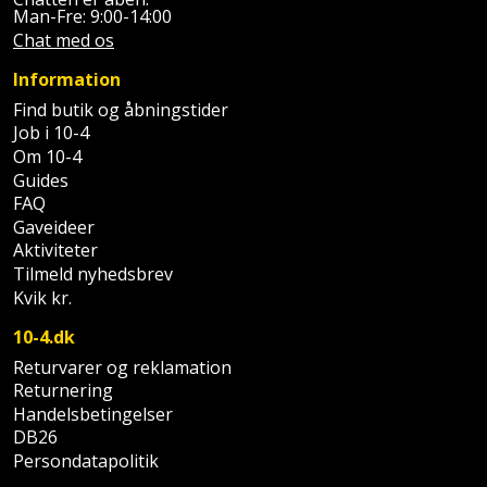
Palleløfter
Industristøvsuger
Højbede
Man-Fre: 9:00-14:00
Sternbeklædning
Chat med os
Polsøger
Kantfræser
Højtaler
Tag
Information
og
Find butik og åbningstider
Profilsaks
Kantlimer
Hylder
Job i 10-4
tagplader
Om 10-4
Reb
Kantlimertilbehør
Jagt
Guides
Terrassebrædder
og
og
FAQ
Kap-
snor
fritid
Gaveideer
Terrasseopklodsning
og
Aktiviteter
Tilmeld nyhedsbrev
Renseservietter
geringssav
Jul
Tråd
Kvik kr.
og
til
Kerneboremaskine
Kaffe
wipes
10-4.dk
byggeri
Returvarer og reklamation
Klammepistol
Klæbesøm
Sækkelukker
Returnering
Træ
Handelsbetingelser
Klippeværktøj
Køkkenudstyr
Saks
DB26
Vinduer
Persondatapolitik
Kombokit
Leg