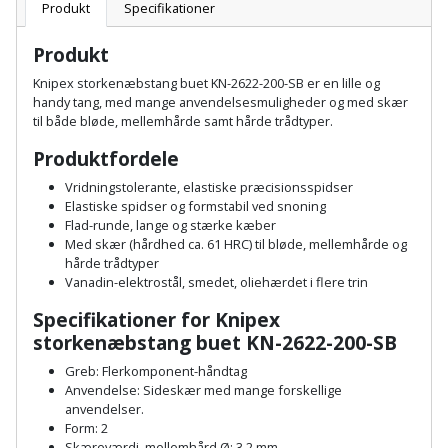
Batteri
kr.
og
Produkt
Specifikationer
Rør
Brænde
Fugtsikring
Fugepistol
Motorenhed
afrensning
og
Betonsliber
Produkt
og
fittings
Brændeovn
Garageport
Motorsav
Spartelmasse
Knipex storkenæbstang buet KN-2622-200-SB er en lille og
skumpistol
Guides
Bindemaskine
handy tang, med mange anvendelsesmuligheder og med skær
og
til
Stålvask
til både bløde, mellemhårde samt hårde trådtyper.
Brandslukker
Gelænder
Gevindskærer
kædesav
væg
Bits
Produktfordele
Gaveideer
Ventilation
Brugskunst
Gips
Gipsværktøj
Motorsav
Tape
og
Bor
Vridningstolerante, elastiske præcisionsspidser
Aktiviteter
Elastiske spidser og formstabil ved snoning
og
indeklima
Camping
Grundmursplader
Flad-runde, lange og stærke kæber
Glasløfter
Bordrundsav
kædesav
Med skær (hårdhed ca. 61 HRC) til bløde, mellemhårde og
tilbehør
Damprengøring
hårde trådtyper
Hardieplank
Glasskærer
Bore-
Vanadin-elektrostål, smedet, oliehærdet i flere trin
brædder
og
Pælebor
Dørmåtte
Specifikationer for Knipex
Hæftepistol
skruemaskine
storkenæbstang buet KN-2622-200-SB
Hemsestige
og
Plæneklipper
Dørrist
Greb: Flerkomponent-håndtag
-
Borehammer
Isolering
Anvendelse: Sideskær med mange forskellige
hammer
Plæneklipper
Drivhus
anvendelser.
Form: 2
Boremaskinetilbehør
tilbehør
Komposit
Skæreværdi, mellemhård Ø: 3,2 mm