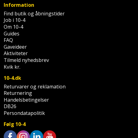
Palleløfter
Industristøvsuger
Højbede
Information
Sternbeklædning
Find butik og åbningstider
Polsøger
Kantfræser
Højtaler
Job i 10-4
Tag
Om 10-4
og
Profilsaks
Kantlimer
Hylder
Guides
tagplader
FAQ
Reb
Gaveideer
Kantlimertilbehør
Jagt
Terrassebrædder
Aktiviteter
og
og
Tilmeld nyhedsbrev
Kap-
snor
fritid
Kvik kr.
Terrasseopklodsning
og
Renseservietter
10-4.dk
geringssav
Jul
Tråd
og
Returvarer og reklamation
til
Kerneboremaskine
Returnering
Kaffe
wipes
byggeri
Handelsbetingelser
DB26
Klammepistol
Klæbesøm
Sækkelukker
Træ
Persondatapolitik
Klippeværktøj
Køkkenudstyr
Saks
Følg 10-4
Vinduer
Kombokit
Leg