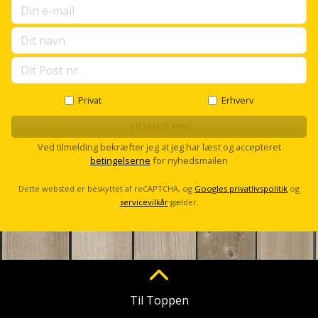
Privat
Erhverv
TILMELD MIG
Ved tilmelding bekræfter jeg at jeg har læst og accepteret
betingelserne
for nyhedsmailen
Dette websted er beskyttet af reCAPTCHA, og
Googles privatlivspolitik
og
servicevilkår
gælder.
Til Toppen