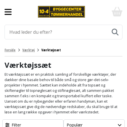
Forside
10-
4
-
Byggematerialer
billigt
online
Aluprofiler
Gulve
byggemarked
og
tømmerhandel
Armering
Fliser
Værktøj
Forside
Værktøj
Værktøjssæt
-
og
Klik
Asfalt
Afmærkning
Elværktøj
klinker
og
Værktøjssæt
byg
Befæstigelse
Arbejdsbuk
Afkortersav
Havemaskiner
Et værktøjssæt er en praktisk samling af forskellige værktøjer, der
Gulvtilbehør
dækker dine basale behov til både små og store gør-det-selv-
projekter i hjemmet. Sættet kan indeholde alt fra topsæt og
Bordplade
Arbejdsvogn
Afstandsmåler
Brændekløver
Hus,
Gulvunderlag
skiftenøgler til topnøglesæt og stiftnøglesæt, alt sammen pakket
have
sammen f.eks i en kompakt og transportabel kuffert eller taske.
Byggeplader
Bærehåndtag
Arbejdsbord
Buskrydder
Uanset om du er nybegynder eller erfaren handyman, kan et
Gulvvarme
og
værktøjssæt give dig de nødvendige redskaber, du skal bruge til at
fritid
løse en lang række opgaver i hjemmet eller værkstedet.
Bygningsbeslag
Båndstrammer
Arbejdslamper
Dykpumpe
Laminatgulv
og
og
Affaldssortering
Maling
Filter
Populær