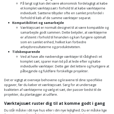
Sav
WinWin
På langt sigt kan det være økonomisk fordelagtigt at købe
et komplet værktøjssæt i forhold til at købe værktøjerne
plader
Kompressor
Lommelygte
Savbuk
individuelt. Sættene tilbyder ofte en samlet prisfordel i
forhold til køb af de samme værktøjer separat.
Lader
Merchandise
Kompatibilitet og samarbejde
Savklinge
Værktøjssæt er normalt designet til at være kompatible og
samarbejde godt sammen. Dette betyder, at værktøjerne
Ligesliber
Mobiltilbehør
Skraber
er afstemt i forhold til hinanden og kan fungere optimalt
som en samlet enhed, hvilket kan forbedre
Limpistol
Pavillon
arbejdsresultaterne og produktiviteten.
Skruestik
Tidsbesparende
Ved at have alle nødvendige værktøjer til rådighed i et
Linjelaser
Personlig
Skruetrækker
komplet sæt, sparer man tid på at lede efter og købe
pleje
individuelle værktøjer. Dette gør det lettere og hurtigere at
Loddekolbe
påbegynde og fuldføre forskellige projekter.
Skruetvinge
Plantekasser
Det er vigtigt at overveje behovene og kravene til dine specifikke
Luftværktøj
Slibeartikler
opgaver, før du køber et værktøjssæt. Sørg for at undersøge
Postkasse
kvaliteten af værktøjerne og vælg et sæt, der passer bedst til de
Måleinstrumenter
projekter, du planlægger at udføre.
Smøring
Postkassestander
og
Værktøjssæt ruster dig til at komme godt i gang
Malersprøjte
rustopløser
Du står måske i dit nye hus eller i din nye lejlighed. Du er måske lige