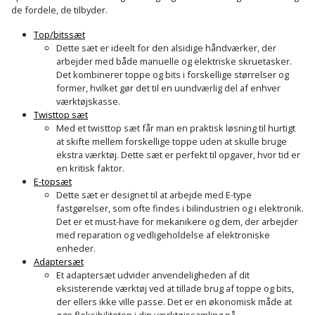
de fordele, de tilbyder.
Top/bitssæt
Dette sæt er ideelt for den alsidige håndværker, der
arbejder med både manuelle og elektriske skruetasker.
Det kombinerer toppe og bits i forskellige størrelser og
former, hvilket gør det til en uundværlig del af enhver
værktøjskasse.
Twisttop sæt
Med et twisttop sæt får man en praktisk løsning til hurtigt
at skifte mellem forskellige toppe uden at skulle bruge
ekstra værktøj. Dette sæt er perfekt til opgaver, hvor tid er
en kritisk faktor.
E-topsæt
Dette sæt er designet til at arbejde med E-type
fastgørelser, som ofte findes i bilindustrien og i elektronik.
Det er et must-have for mekanikere og dem, der arbejder
med reparation og vedligeholdelse af elektroniske
enheder.
Adaptersæt
Et adaptersæt udvider anvendeligheden af dit
eksisterende værktøj ved at tillade brug af toppe og bits,
der ellers ikke ville passe. Det er en økonomisk måde at
øge fleksibiliteten i din værktøjssamling på.