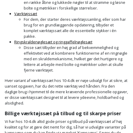
en række åbne og lukkede nøgler til at stramme og løsne
bolte og møtrikker i forskellige størrelser.
Værktøjssæt
For dem, der starter deres værktøjssamling, eller som har
brug for en grundlæggende opdatering, tilbyder et
komplet værktøjssæt alle de essentielle stykker i én
pakke.
Ringskraldenøglesæt og ringgaffelnøglesæt
Disse sæt tilbyder en høj grad af bekvemmelighed og
effektivitet ved at kombinere funktionerne af en ringnøgle
med en skraldemekanisme, hvilket gør det hurtigere og
lettere at arbejde med bolte og møtrikker uden at skulle
fjerne værktøjet.
Hver variant af værktøjssæt hos 10-4.dk er nøje udvalgt for at sikre, at
uanset opgaven, har du det rette værktøj ved hånden. Fra den
daglige brug i hjemmet til de mere krævende professionelle opgaver,
er disse værktøjssæt designet til at levere ydeevne, holdbarhed og
alsidighed.
Billige værktøjssæt på tilbud og til skarpe priser
Vi har hos 10-4.dk altid gode priser og tilbud på værktøjssæt af høj
kvalitet og for at gøre det nemt for dig, så har vi udvalgte varianter på
kampagne som du kan finde via mærket 'Kampagne'. Søger du de