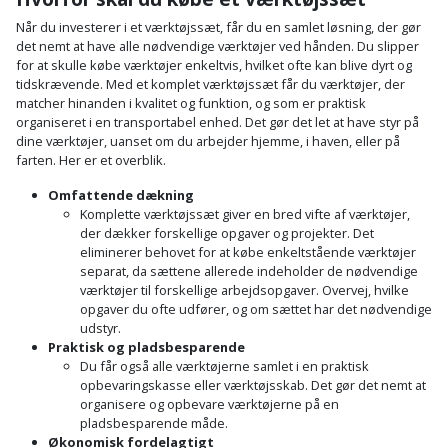
Palleløfter
Industristøvsuger
Højbede
Sternbeklædning
Når du investerer i et værktøjssæt, får du en samlet løsning, der gør
det nemt at have alle nødvendige værktøjer ved hånden. Du slipper
Polsøger
Kantfræser
Højtaler
for at skulle købe værktøjer enkeltvis, hvilket ofte kan blive dyrt og
Tag
tidskrævende. Med et komplet værktøjssæt får du værktøjer, der
og
Profilsaks
matcher hinanden i kvalitet og funktion, og som er praktisk
Kantlimer
Hylder
tagplader
organiseret i en transportabel enhed. Det gør det let at have styr på
dine værktøjer, uanset om du arbejder hjemme, i haven, eller på
Reb
Kantlimertilbehør
Jagt
farten. Her er et overblik.
Terrassebrædder
og
og
Omfattende dækning
Kap-
snor
fritid
Komplette værktøjssæt giver en bred vifte af værktøjer,
Terrasseopklodsning
og
der dækker forskellige opgaver og projekter. Det
Renseservietter
geringssav
eliminerer behovet for at købe enkeltstående værktøjer
Jul
Tråd
separat, da sættene allerede indeholder de nødvendige
og
til
værktøjer til forskellige arbejdsopgaver. Overvej, hvilke
Kerneboremaskine
Kaffe
wipes
opgaver du ofte udfører, og om sættet har det nødvendige
byggeri
udstyr.
Klammepistol
Praktisk og pladsbesparende
Klæbesøm
Sækkelukker
Træ
Du får også alle værktøjerne samlet i en praktisk
opbevaringskasse eller værktøjsskab. Det gør det nemt at
Klippeværktøj
Køkkenudstyr
Saks
organisere og opbevare værktøjerne på en
Vinduer
pladsbesparende måde.
Kombokit
Økonomisk fordelagtigt
Leg