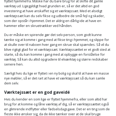
Prepping
flyttet hjemmefra. Måske har du bare brug for at skifte dit gamle
Mejselhammer
værktøj ud. Ligegyldigt hvad grunden er, så er det altid en god
Soldater
investering at have anskaffet sig et værktøjssæt. Med et alsidigt
Presenning
støtte
værktøjssæt kan du selv fikse og udbedre de små fejl og skader,
Multicutter
som der opstår i hjemmet. Det er aldrig en dårlig ide at have en
og
Redskabsskur
hammer eller en skruetrækker ved hånden.
teleskopstøtte
Multicuttertilbehør
Du er måske en spirende gør det selv person, som godt kunne
Rengøring
tænke sig at komme i gang med at fikse ting i hjemmet, og slippe for
Stålbørste
Multisliber
at skulle over til naboen hver gang en skrue skal spændes. Så vil du
Shelter
blive rigtigt glad for et værktøjssæt. Værktøjssættet er et godt sted at
Stemmejern
Nedbrydningshammer
starte, så du kan komme i gang med at opbygge en forståelse for
værktøj. Så kan du altid opgradere til elværktøj og større redskaber
Sikkerhed
senere hen.
Stige
Overfræser
i
Særligt hvis du lige er flyttet i en ny bolig og skal til at have en masse
hjemmet
Stillads
Overfræsertilbehør
nye møbler, så er det rart at have et værktøjssæt så du kan samle
dem selv.
Skadedyrsbekæmpelse
Tænger
Polermaskine
Værktøjssæt er en god gaveidé
Skraldespandsskjuler
Hvis du kender en som lige er flyttet hjemmefra, eller som altid har
Tagpapbrænder
Rillefræser
brug for at komme og låne værktøj af dig, så er værktøjssættet også
en glimrende indflytter eller fødselsdagsgave. Det er en ting som de
Skydelåge
fleste ikke ønsker sig, da de ikke tænker over at de skal bruge
Tapetværktøj
Røreværk