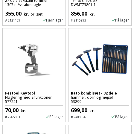
Hammer
27 dele sekskant tommer
1/4` 3/8` 108 stk
Drivhustilbehør
terrassebrædder
1307 m/skraldenøgle
DWMT73801-1
Detektor
Robotplæneklipper
355,00
856,00
Høvl
kr.
pr. sæt.
kr.
Elartikler
Lecablokke
Fjernlager
På lager
#
2121159
#
2115993
Diamantskæremaskine
Robotplæneklipper
og
Kiler
Flagstænger
tilbehør
fundablokke
Diamantslibertilbehør
til
Kloakrenser
Vandpumpe
hus
Lofter
Dykkerpistol
og
Kniv
Vertikalskærer
have
Lofttrapper
og
Dyksav
/
hobbykniv
mosfjerner
Fuglefoderhus
Murbinder
Excentersliber
Koben
Vinduesvasker
Garderobe
Murpap
Excenterslibertilbehør
Festool Keytool
Bato kombisæt - 32 dele
Nøglering med 8 funktioner
hammer, dorn og mejsel
opbevaring
og
Kridtsnor
577221
53299
murfolie
Fedtsprøjte
70,00
699,00
kr.
kr.
Gavekort
Lærlingesæt
På lager
På lager
#
2265811
#
2408026
Mursten
Flamingoskærer
Grill
Landmålerstok