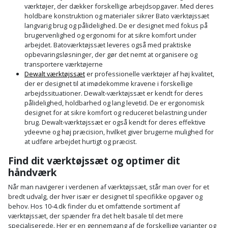
værktøjer, der dækker forskellige arbejdsopgaver. Med deres
og
holdbare konstruktion og materialer sikrer Bato værktøjssæt
svejsemaskine
langvarig brug og pålidelighed. De er designet med fokus på
brugervenlighed og ergonomi for at sikre komfort under
arbejdet. Batoværktøjssæt leveres også med praktiske
Tagpladeværktøj
opbevaringsløsninger, der gør det nemt at organisere og
transportere værktøjerne
Trekantsliber
Dewalt værktøjssæt
er professionelle værktøjer af høj kvalitet,
der er designet til at imødekomme kravene i forskellige
arbejdssituationer. Dewalt-værktøjssæt er kendt for deres
Trekantslibertilbehør
pålidelighed, holdbarhed og lang levetid. De er ergonomisk
designet for at sikre komfort og reduceret belastning under
Vægscanner
brug. Dewalt-værktøjssæt er også kendt for deres effektive
ydeevne og høj præcision, hvilket giver brugerne mulighed for
at udføre arbejdet hurtigt og præcist.
Varmekanon
Find dit værktøjssæt og optimer dit
Varmepistol
håndværk
Når man navigerer i verdenen af værktøjssæt, står man over for et
Vinkelsliber
bredt udvalg, der hver især er designet til specifikke opgaver og
behov. Hos 10-4.dk finder du et omfattende sortiment af
værktøjssæt, der spænder fra det helt basale til det mere
Vinkelslibertilbehør
specialiserede. Her er en gennemgang af de forskellige varianter og