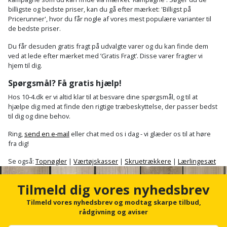
billigste og bedste priser, kan du gå efter mærket: 'Billigst på
Pricerunner', hvor du får nogle af vores mest populære varianter til
de bedste priser.
Du får desuden gratis fragt på udvalgte varer og du kan finde dem
ved at lede efter mærket med ’Gratis Fragt’. Disse varer fragter vi
hjem til dig.
Spørgsmål? Få gratis hjælp!
Hos 10-4.dk er vi altid klar til at besvare dine spørgsmål, og til at
hjælpe dig med at finde den rigtige træbeskyttelse, der passer bedst
til dig og dine behov.
Ring,
send en e-mail
eller chat med os i dag - vi glæder os til at høre
fra dig!
Se også:
Topnøgler
|
Værtøjskasser
|
Skruetrækkere
|
Lærlingesæt
Tilmeld dig vores nyhedsbrev
Tilmeld vores nyhedsbrev og modtag skarpe tilbud,
rådgivning og aviser