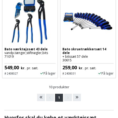
Plastlister
Flisevibrator
Gummibåd
Løfteudstyr
og
Radonsikring
Føringsskinne
kajak
Målebånd
Rumdeler
Forlængerledning
Havemøbler
Markeringsværktøj
Sand
Fugepistol
Havepleje
og
Mejsel
Bato værktøjssæt 43 dele
Bato skruetrækkersæt 14
Fugtmåler
grus
vandp.tænger,stiftnøgler,bits
dele
71019
+ bitssæt 57 dele
Haveredskaber
Murerværktøj
30615
Gipsskruemaskine
Skruer,
549,00
259,00
kr.
pr. sæt.
kr.
pr. sæt.
Haveslange
Nedstryger
bolte
På lager
På lager
#
2408027
#
2408031
Girafsliber
og
og
Nøgleværktøj
tilbehør
møtrikker
10 produkter
Girafsliber
Økse
tilbehør
Havetilbehør
1
Skunklem
Oliekande
Høvl
Hegn
Søm
Hvorfor skal du købe et værktøjssæt