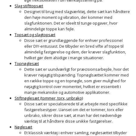
Slag stifttopsæt
Designet til brug med slagværktøj, dette sæt kan håndtere
den høje moment og vibration, der kommer med
slagfunktionen. Det er ideelt til tunge opgaver, hvor
almindelige toppe kan fejle.
Topsæt og slagtopsæt
Disse sæt er grundlæggende for enhver professionel
eller DIY-entusiast. De tilbyder en bred vifte af toppe til
almindelig fastgørelse og dem, der kræver slagfunktion,
hvilket gør dem alsidige i mange situationer.
Topnøglesæt
Dette sæt er uundværligt for præcisionsarbejde, hvor det
kræver nøjagtig tilspænding. Topnøglsættet kommer med
en række toppe og en topnøgle, som giver mulighed for
nøjagtig kontrol over momentet, hvilket er essentielt i
mange mekaniske og automotive applikationer.
Stiftnøglesæt (tommer, torx, unbrako)
Disse sæt er specialiserede til at arbejde med specifikke
fastgørelsestyper. Uanset om det er tommer, torx eller
unbrako, sikrer disse sæt, at man har det nødvendige
værktøj til at håndtere disse unikke fastgørelser.
Nøglesæt
Et klassisk værktøj i enhver samling, nøglesættet tilbyder