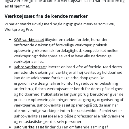
også være en god ide at købe to værktøjssæt, så du har en til bilen og
Slibemaskine
en til hjemmet.
Varmepumpeskjuler
Værktøjssæt fra de kendte mærker
Sømpistol
Velux
Vi har er stærkt udvalg med nogle rigtigt gode mærker som KWB,
Workpro og Pro.
gardin
Sømpistoltilbehør
KWB værktøjssæt
tilbyder en række fordele, herunder
omfattende dækning af forskellige værktøjer, praktisk
Spånsuger
opbevaring, økonomisk fordelagtighed, kompatibilitet mellem
værktøjer og tidsbesparelse ved at have alle nødvendige
Stiftepistol
værktøjer samlet.
Bahco værktøjssæ
t leverer en bred vifte af fordele. Med deres
omfattende dækning af værktøjer af høj kvalitet og holdbarhed,
Stiksav
kan de imødekomme forskellige arbejdsopgaver. De
ergonomiske design sikrer komfort og reducerer belastning
Stiksavsklinge
under brug. Bahco-værktøjssæt er kendt for deres pålidelighed
og holdbarhed, hvilket sikrer langvarig brug. Derudover giver de
praktiske opbevaringsløsninger nem adgang og organisering af
Støvblæser
værktøjerne. Bahco-værktøjssæt sparer også tid, da man har
alle nødvendige værktøjer inden for rækkevidde. Samlet set er
Støvsugertilbehør
Bahco-værktøjssæt ideelle til både professionelle håndværkere
og entusiastiske gør-det-selv-personer.
Bato værktøjssæt
finder du i en omfattende samling af
Svejseværk