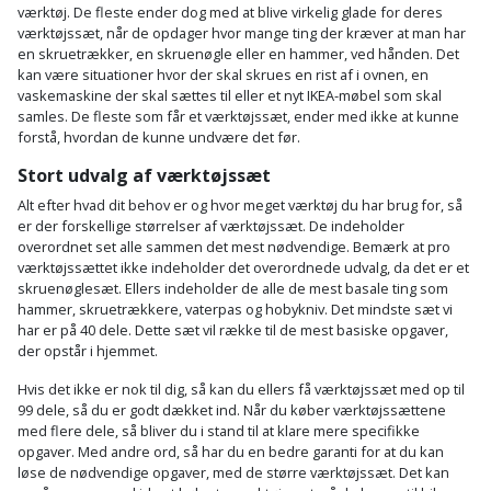
værktøj. De fleste ender dog med at blive virkelig glade for deres
Støttemur
værktøjssæt, når de opdager hvor mange ting der kræver at man har
Tommestok
Rotationslaser
en skruetrækker, en skruenøgle eller en hammer, ved hånden. Det
kan være situationer hvor der skal skrues en rist af i ovnen, en
Støvsuger
Tømrervinkel
vaskemaskine der skal sættes til eller et nyt IKEA-møbel som skal
Rundsav
samles. De fleste som får et værktøjssæt, ender med ikke at kunne
Strygejern
forstå, hvordan de kunne undvære det før.
Tragt
Rundsavsklinge
Stort udvalg af værktøjssæt
Terrassevarmer
Ud-
Rystepudser
Alt efter hvad dit behov er og hvor meget værktøj du har brug for, så
er der forskellige størrelser af værktøjssæt. De indeholder
og
Tømidler
overordnet set alle sammen det mest nødvendige. Bemærk at pro
Rystepudsertilbehør
aftrækker
værktøjssættet ikke indeholder det overordnede udvalg, da det er et
skruenøglesæt. Ellers indeholder de alle de mest basale ting som
Tørrestativ
Slagboremaskine
Værktøjskasse
hammer, skruetrækkere, vaterpas og hobykniv. Det mindste sæt vi
har er på 40 dele. Dette sæt vil række til de mest basiske opgaver,
og
Trappevanger
der opstår i hjemmet.
Slagnøgle
opbevaring
Hvis det ikke er nok til dig, så kan du ellers få værktøjssæt med op til
Udebruser
Slagnøgletilbehør
99 dele, så du er godt dækket ind. Når du køber værktøjssættene
Værktøjssæt
afskærmning
med flere dele, så bliver du i stand til at klare mere specifikke
opgaver. Med andre ord, så har du en bedre garanti for at du kan
Slagskruetrækker
Vaterpas
løse de nødvendige opgaver, med de større værktøjssæt. Det kan
Varme