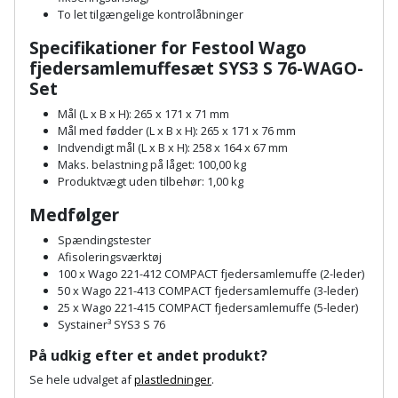
Palleløfter
Industristøvsuger
Højbede
To let tilgængelige kontrolåbninger
Sternbeklædning
Specifikationer for
Festool Wago
Polsøger
Kantfræser
Højtaler
Tag
fjedersamlemuffesæt
SYS3 S 76-WAGO-
og
Set
Profilsaks
Kantlimer
Hylder
tagplader
Mål (L x B x H): 265 x 171 x 71 mm
Mål med fødder (L x B x H): 265 x 171 x 76 mm
Reb
Kantlimertilbehør
Jagt
Indvendigt mål (L x B x H): 258 x 164 x 67 mm
Terrassebrædder
og
og
Maks. belastning på låget: 100,00 kg
Kap-
snor
Produktvægt uden tilbehør: 1,00 kg
fritid
Terrasseopklodsning
og
Medfølger
Renseservietter
geringssav
Jul
Tråd
Spændingstester
og
Afisoleringsværktøj
til
Kerneboremaskine
Kaffe
wipes
100 x Wago 221-412 COMPACT fjedersamlemuffe (2-leder)
byggeri
50 x Wago 221-413 COMPACT fjedersamlemuffe (3-leder)
25 x Wago 221-415 COMPACT fjedersamlemuffe (5-leder)
Klammepistol
Klæbesøm
Sækkelukker
Træ
Systainer³ SYS3 S 76
Klippeværktøj
Køkkenudstyr
På udkig efter et andet produkt?
Saks
Vinduer
Se hele udvalget af
plastledninger
.
Kombokit
Leg