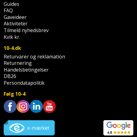
Guides
Støttemur
FAQ
Tommestok
Rotationslaser
Gaveideer
Aktiviteter
Støvsuger
Tømrervinkel
Rundsav
Tilmeld nyhedsbrev
Kvik kr.
Strygejern
Tragt
Rundsavsklinge
10-4.dk
Terrassevarmer
Ud-
Rystepudser
Returvarer og reklamation
Returnering
og
Tømidler
Handelsbetingelser
Rystepudsertilbehør
aftrækker
DB26
Tørrestativ
Persondatapolitik
Slagboremaskine
Værktøjskasse
Følg 10-4
og
Trappevanger
Slagnøgle
opbevaring
Udebruser
Slagnøgletilbehør
Trustpilot
Værktøjssæt
afskærmning
Slagskruetrækker
Vaterpas
Varme