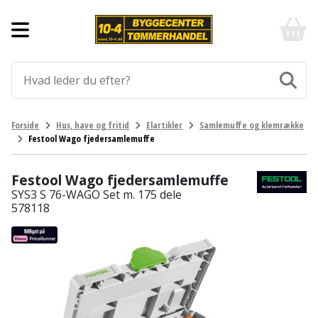
Forside
10-
4
-
Byggematerialer
billigt
online
Aluprofiler
Gulve
byggemarked
og
tømmerhandel
Armering
Fliser
Værktøj
Forside
Hus, have og fritid
Elartikler
Samlemuffe og klemrække
-
og
Festool Wago fjedersamlemuffe
Klik
Asfalt
Afmærkning
Elværktøj
klinker
og
byg
Festool Wago fjedersamlemuffe
Befæstigelse
Arbejdsbuk
Afkortersav
Havemaskiner
Gulvtilbehør
SYS3 S 76-WAGO Set m. 175 dele
578118
Bordplade
Arbejdsvogn
Afstandsmåler
Brændekløver
Hus,
Gulvunderlag
have
Byggeplader
Bærehåndtag
Arbejdsbord
Buskrydder
Gulvvarme
og
fritid
Bygningsbeslag
Båndstrammer
Arbejdslamper
Dykpumpe
Laminatgulv
og
og
Affaldssortering
Maling