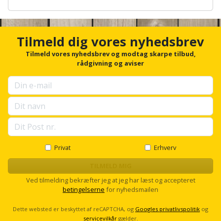
Sav
WinWin
A
n
plader
Kompressor
Lommelygte
Savbuk
c
h
Tilmeld dig vores nyhedsbrev
Lader
o
Merchandise
Savklinge
r
Tilmeld vores nyhedsbrev og modtag skarpe tilbud,
f
rådgivning og aviser
Ligesliber
Mobiltilbehør
Skraber
o
r
Limpistol
Pavillon
u
Skruestik
p
s
Linjelaser
Personlig
Skruetrækker
e
pleje
l
Loddekolbe
l
Skruetvinge
s
Privat
Erhverv
Plantekasser
c
Luftværktøj
Slibeartikler
r
TILMELD MIG
Postkasse
o
Ved tilmelding bekræfter jeg at jeg har læst og accepteret
Måleinstrumenter
l
Smøring
betingelserne
for nyhedsmailen
l
Postkassestander
og
Malersprøjte
Dette websted er beskyttet af reCAPTCHA, og
Googles privatlivspolitik
og
rustopløser
servicevilkår
gælder.