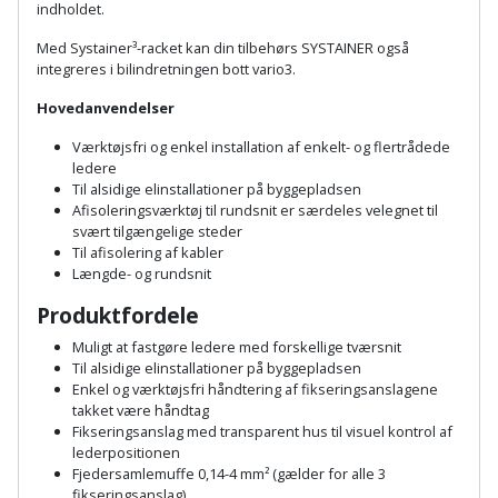
Plastlister
Flisevibrator
indholdet.
Gummibåd
Løfteudstyr
Med Systainer³-racket kan din tilbehørs SYSTAINER også
og
Radonsikring
Føringsskinne
integreres i bilindretningen bott vario3.
kajak
Målebånd
Rumdeler
Hovedanvendelser
Forlængerledning
Havemøbler
Markeringsværktøj
Værktøjsfri og enkel installation af enkelt- og flertrådede
Sand
Fugepistol
ledere
Havepleje
Til alsidige elinstallationer på byggepladsen
og
Mejsel
Afisoleringsværktøj til rundsnit er særdeles velegnet til
Fugtmåler
grus
svært tilgængelige steder
Haveredskaber
Murerværktøj
Til afisolering af kabler
Gipsskruemaskine
Skruer,
Længde- og rundsnit
Haveslange
Nedstryger
bolte
Produktfordele
Girafsliber
og
og
Muligt at fastgøre ledere med forskellige tværsnit
Nøgleværktøj
tilbehør
møtrikker
Til alsidige elinstallationer på byggepladsen
Girafsliber
Enkel og værktøjsfri håndtering af fikseringsanslagene
Økse
tilbehør
Havetilbehør
takket være håndtag
Skunklem
Fikseringsanslag med transparent hus til visuel kontrol af
lederpositionen
Oliekande
Høvl
Hegn
Søm
Fjedersamlemuffe 0,14-4 mm² (gælder for alle 3
fikseringsanslag)