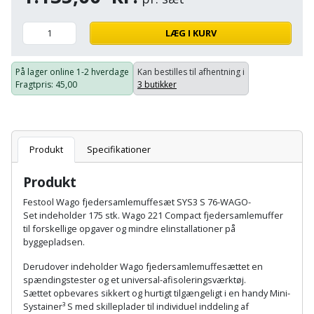
Hammer
Drivhustilbehør
terrassebrædder
Detektor
Robotplæneklipper
LÆG I KURV
Høvl
Elartikler
Lecablokke
Diamantskæremaskine
Robotplæneklipper
og
Kiler
Flagstænger
På lager online
1-2 hverdage
Kan bestilles til afhentning i
tilbehør
fundablokke
Fragtpris
: 45,00
3 butikker
Diamantslibertilbehør
til
Kloakrenser
Vandpumpe
hus
Lofter
Dykkerpistol
og
Kniv
Vertikalskærer
have
Lofttrapper
Produkt
Specifikationer
og
Dyksav
/
hobbykniv
mosfjerner
Fuglefoderhus
Murbinder
Produkt
Excentersliber
Festool Wago fjedersamlemuffesæt
SYS3 S 76-WAGO-
Koben
Vinduesvasker
Garderobe
Murpap
Set indeholder 175 stk. Wago 221 Compact fjedersamlemuffer
Excenterslibertilbehør
til forskellige opgaver og mindre elinstallationer på
opbevaring
og
Kridtsnor
byggepladsen.
murfolie
Fedtsprøjte
Gavekort
Derudover indeholder Wago fjedersamlemuffesættet en
Lærlingesæt
spændingstester og et universal-afisoleringsværktøj.
Mursten
Flamingoskærer
Sættet
opbevares sikkert og hurtigt tilgængeligt i en handy Mini-
Grill
Landmålerstok
Systainer³ S med skilleplader til individuel inddeling af