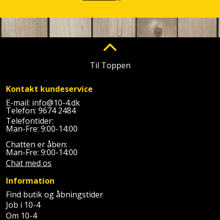
Prepping
Mejselhammer
Soldater
Presenning
støtte
Multicutter
og
Redskabsskur
teleskopstøtte
Multicuttertilbehør
Til Toppen
Rengøring
Stålbørste
Multisliber
Kontakt kundeservice
Shelter
Stemmejern
Nedbrydningshammer
E-mail:
info@10-4.dk
Telefon:
9674 2484
Sikkerhed
Telefontider:
Stige
Overfræser
Man-Fre: 9:00-14:00
i
hjemmet
Chatten er åben:
Stillads
Overfræsertilbehør
Man-Fre: 9:00-14:00
Chat med os
Skadedyrsbekæmpelse
Tænger
Polermaskine
Information
Skraldespandsskjuler
Tagpapbrænder
Rillefræser
Find butik og åbningstider
Job i 10-4
Skydelåge
Om 10-4
Tapetværktøj
Røreværk