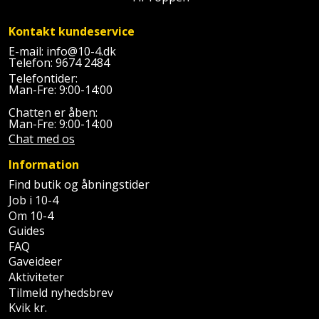
Prepping
Mejselhammer
Soldater
Kontakt kundeservice
Presenning
støtte
Multicutter
E-mail:
info@10-4.dk
og
Telefon:
9674 2484
Redskabsskur
Telefontider:
teleskopstøtte
Multicuttertilbehør
Man-Fre: 9:00-14:00
Rengøring
Chatten er åben:
Stålbørste
Multisliber
Man-Fre: 9:00-14:00
Shelter
Chat med os
Stemmejern
Nedbrydningshammer
Information
Sikkerhed
Stige
Overfræser
Find butik og åbningstider
i
Job i 10-4
hjemmet
Stillads
Overfræsertilbehør
Om 10-4
Guides
Skadedyrsbekæmpelse
FAQ
Tænger
Polermaskine
Gaveideer
Skraldespandsskjuler
Aktiviteter
Tagpapbrænder
Rillefræser
Tilmeld nyhedsbrev
Skydelåge
Kvik kr.
Tapetværktøj
Røreværk