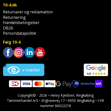
10-4.dk
Støttemur
Tommestok
Rotationslaser
Returvarer og reklamation
Returnering
Støvsuger
Tømrervinkel
Rundsav
Handelsbetingelser
DB26
Strygejern
Persondatapolitik
Tragt
Rundsavsklinge
Følg 10-4
Terrassevarmer
Ud-
Rystepudser
og
Tømidler
Rystepudsertilbehør
aftrækker
Trustpilot
Tørrestativ
Slagboremaskine
Værktøjskasse
og
Trappevanger
Slagnøgle
opbevaring
Udebruser
Slagnøgletilbehør
Værktøjssæt
Copyright© - 2026 • Henry Kjeldsen. Ringkøbing
afskærmning
Tømmerhandel A/S • Enghavevej 17 • 6950 Ringkøbing • CVR
Slagskruetrækker
nummer 66022218
Vaterpas
Varme