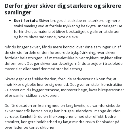
Batteri
kr.
og
Rør
Derfor giver skiver dig stærkere og sikrere
Brænde
Fugtsikring
Fugepistol
Motorenhed
afrensning
og
samlinger
Betonsliber
og
fittings
Kort fortalt
: Skiver bruges til at skabe en stærkere og mere
Brændeovn
Garageport
Motorsav
Spartelmasse
skumpistol
stabil samling ved at fordele trykket og beskytte underlaget. De
Guides
Bindemaskine
og
til
forhindrer, at materialet bliver beskadiget, og sikrer, at skruer
Stålvask
Brandslukker
Gelænder
og bolte bliver siddende, hvor de skal.
Gevindskærer
kædesav
væg
Bits
Gaveideer
Ventilation
Når du bruger skiver, får du mere kontrol over dine samlinger. En af
Brugskunst
Gips
Gipsværktøj
Motorsav
de største fordele er den forbedrede trykpåvirkning, hvor skiven
Tape
og
Bor
fordeler belastningen, så materialet ikke bliver trykket i stykker eller
Aktiviteter
og
indeklima
Camping
Grundmursplader
deformerer. Det gør skiver uundværlige, når du arbejder i træ, bløde
Glasløfter
Bordrundsav
kædesav
materialer eller områder med stor belastning.
tilbehør
Damprengøring
Hardieplank
Glasskærer
Skiver øger også sikkerheden, fordi de reducerer risikoen for, at
Bore-
brædder
møtrikker og bolte løsner sig over tid. Det giver en stabil konstruktion
og
Pælebor
Dørmåtte
– uanset om du bygger terrasse, monterer hegn, laver bilreparationer
Hæftepistol
eller samler stålkonstruktioner.
skruemaskine
Hemsestige
og
Plæneklipper
Dørrist
Du får desuden en løsning med en lang levetid, da varmforsinkede
-
Borehammer
skiver modstår korrosion og kan bruges udendørs i mange år uden
Isolering
hammer
Plæneklipper
Drivhus
at ruste. Samlet får du en lille komponent med stor effekt: bedre
stabilitet, længere holdbarhed og langt mindre risiko for skader på
Boremaskinetilbehør
tilbehør
Komposit
overflader og konstruktioner.