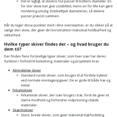
Plastlister
Det er vigtigt, at skivens hul passer til boltens diameter. En
Flisevibrator
Gummibåd
for stor skive kan give ustabilitet, mens en for lille kan gøre
Løfteudstyr
montering umulig. Dobbelttjek diameteren, så delene
og
Radonsikring
Føringsskinne
passer præcist sammen.
kajak
Målebånd
Når du tager disse punkter med i dine overvejelser, er du sikker på at
Rumdeler
Forlængerledning
vælge den skive, der giver din konstruktion maksimal holdbarhed og
Havemøbler
Markeringsværktøj
sikkerhed.
Sand
Fugepistol
Hvilke typer skiver findes der – og hvad bruger du
Havepleje
og
Mejsel
dem til?
Fugtmåler
grus
Der findes flere forskellige typer skiver, som hver især har deres
Haveredskaber
Murerværktøj
funktion i forhold til belastning, materialer og projektets krav.
Gipsskruemaskine
Skruer,
Haveslange
Nedstryger
Almindelige skiver
bolte
Girafsliber
Standard runde skiver, som bruges til at fordele trykket
og
og
ved normale montageopgaver. De er gode til både træ og
Nøgleværktøj
tilbehør
møtrikker
metal.
Girafsliber
Firkantskiver
Økse
tilbehør
Firkantede skiver, der især bruges i træ, fordi de giver et
Havetilbehør
Skunklem
større modhold og forhindrer indpresning i bløde
materialer.
Oliekande
Høvl
Hegn
Søm
Skærmskiver
Store, brede skiver, som giver maksimal trykfordeling.