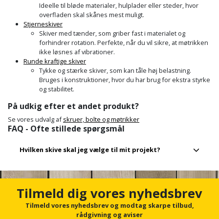
Palleløfter
Industristøvsuger
Højbede
Ideelle til bløde materialer, hulplader eller steder, hvor
Sternbeklædning
overfladen skal skånes mest muligt.
Stjerneskiver
Polsøger
Kantfræser
Højtaler
Tag
Skiver med tænder, som griber fast i materialet og
forhindrer rotation. Perfekte, når du vil sikre, at møtrikken
og
Profilsaks
Kantlimer
Hylder
ikke løsnes af vibrationer.
tagplader
Runde kraftige skiver
Tykke og stærke skiver, som kan tåle høj belastning.
Reb
Kantlimertilbehør
Jagt
Bruges i konstruktioner, hvor du har brug for ekstra styrke
Terrassebrædder
og
og
og stabilitet.
Kap-
snor
fritid
Terrasseopklodsning
På udkig efter et andet produkt?
og
Se vores udvalg af
skruer, bolte og møtrikker
Renseservietter
geringssav
Jul
FAQ - Ofte stillede spørgsmål
Tråd
og
til
Kerneboremaskine
Kaffe
wipes
Hvilken skive skal jeg vælge til mit projekt?
byggeri
Klammepistol
Klæbesøm
Sækkelukker
Træ
Vælg efter belastning, materiale og boltens diameter. Til
Tilmeld dig vores nyhedsbrev
Klippeværktøj
tunge konstruktioner anbefales kraftige skiver, mens
Køkkenudstyr
Saks
Vinduer
stjerneskiver er gode mod vibrationer.
Tilmeld vores nyhedsbrev og modtag skarpe tilbud,
rådgivning og aviser
Kombokit
Leg