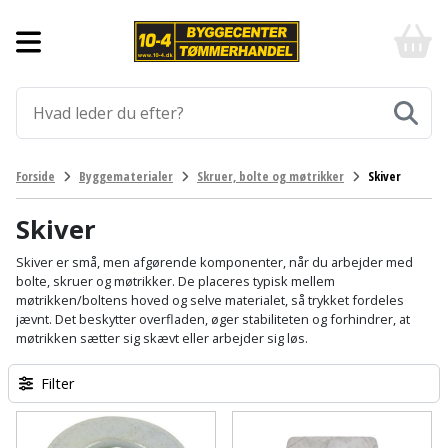
Forside
10-
4
-
Byggematerialer
billigt
online
Aluprofiler
Gulve
byggemarked
og
tømmerhandel
Armering
Fliser
Værktøj
Forside
Byggematerialer
Skruer, bolte og møtrikker
Skiver
-
og
Klik
Asfalt
Afmærkning
Elværktøj
klinker
og
Skiver
byg
Befæstigelse
Arbejdsbuk
Afkortersav
Havemaskiner
Skiver er små, men afgørende komponenter, når du arbejder med
Gulvtilbehør
bolte, skruer og møtrikker. De placeres typisk mellem
møtrikken/boltens hoved og selve materialet, så trykket fordeles
Bordplade
Arbejdsvogn
Afstandsmåler
Brændekløver
Hus,
Gulvunderlag
jævnt. Det beskytter overfladen, øger stabiliteten og forhindrer, at
have
møtrikken sætter sig skævt eller arbejder sig løs.
Byggeplader
Bærehåndtag
Arbejdsbord
Buskrydder
Gulvvarme
og
Filter
fritid
Bygningsbeslag
Båndstrammer
Arbejdslamper
Dykpumpe
Laminatgulv
og
og
Affaldssortering
Maling