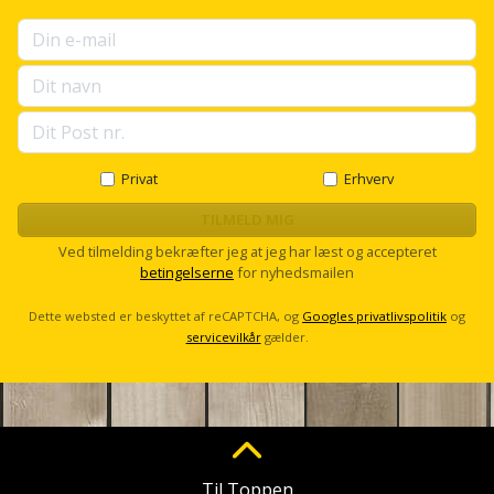
Sav
WinWin
plader
Kompressor
Lommelygte
Savbuk
Lader
Merchandise
Savklinge
Ligesliber
Mobiltilbehør
Skraber
Privat
Erhverv
Limpistol
Pavillon
Skruestik
TILMELD MIG
Linjelaser
Ved tilmelding bekræfter jeg at jeg har læst og accepteret
Personlig
Skruetrækker
betingelserne
for nyhedsmailen
pleje
Loddekolbe
Skruetvinge
Dette websted er beskyttet af reCAPTCHA, og
Googles privatlivspolitik
og
Plantekasser
servicevilkår
gælder.
Luftværktøj
Slibeartikler
Postkasse
Måleinstrumenter
Smøring
Postkassestander
og
Malersprøjte
rustopløser
Til Toppen