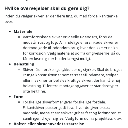
Hammer
Drivhustilbehør
terrassebrædder
Hvilke overvejelser skal du gøre dig?
Detektor
Robotplæneklipper
Høvl
Elartikler
Inden du vælger skiver, er der flere ting, du med fordel kan tænke
Lecablokke
over.
Diamantskæremaskine
Robotplæneklipper
og
Kiler
Flagstænger
tilbehør
Materiale
fundablokke
Diamantslibertilbehør
til
Varmforzinkede skiver er ideelle udendørs, fordi de
Kloakrenser
modstår rust og fugt. Almindelige elforzinkede skiver er
Vandpumpe
hus
Lofter
derimod gode til indendørs brug, hvor der ikke er risiko
Dykkerpistol
og
for korrosion. Vælg materialet ud fra omgivelserne, så du
Kniv
Vertikalskærer
får en løsning, der holder længst muligt.
have
Lofttrapper
og
Dyksav
Belastning
/
hobbykniv
Skiver fås i forskellige tykkelser og styrker. Skal de bruges
mosfjerner
Fuglefoderhus
Murbinder
i tunge konstruktioner som terrassefundament, stolper
Excentersliber
eller maskiner, anbefales kraftige skiver, der kan tåle høj
Koben
Vinduesvasker
Garderobe
belastning. Til lettere montageopgaver er standardtyper
Murpap
Excenterslibertilbehør
ofte helt fine.
opbevaring
og
Kridtsnor
Form
murfolie
Forskellige skiveformer giver forskellige fordele.
Fedtsprøjte
Gavekort
Firkantskiver passer godt i træ, hvor de giver ekstra
Lærlingesæt
modhold, mens stjerneskiver griber fast og forhindrer, at
Mursten
Flamingoskærer
samlingen drejer sig løs. Vælg form ud fra projektets krav.
Grill
Landmålerstok
Bolten eller skruehovedets størrelse