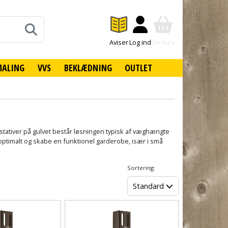
Aviser
Log ind
Se Kurv
MALING
VVS
BEKLÆDNING
OUTLET
stativer på gulvet består løsningen typisk af væghængte
optimalt og skabe en funktionel garderobe, især i små
Sortering:
Standard