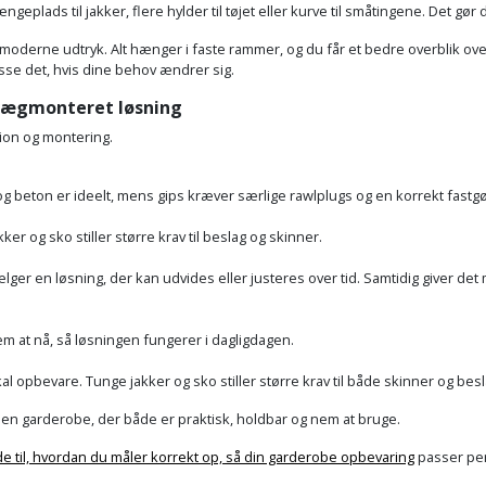
eplads til jakker, flere hylder til tøjet eller kurve til småtingene. Det gør 
derne udtryk. Alt hænger i faste rammer, og du får et bedre overblik over 
asse det, hvis dine behov ændrer sig.
 vægmonteret løsning
tion og montering.
 beton er ideelt, mens gips kræver særlige rawlplugs og en korrekt fastgø
er og sko stiller større krav til beslag og skinner.
er en løsning, der kan udvides eller justeres over tid. Samtidig giver det 
em at nå, så løsningen fungerer i dagligdagen.
al opbevare. Tunge jakker og sko stiller større krav til både skinner og besla
u en garderobe, der både er praktisk, holdbar og nem at bruge.
de til, hvordan du måler korrekt op, så din garderobe opbevaring
passer per