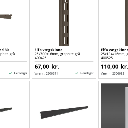
nd 30
Elfa vægskinne
Elfa vægskinn
phite grå
25x700x16mm, graphite grå
25x134x16mm, g
400425
400525
67,00
kr.
110,00
kr
Fjernlager
Fjernlager
Varenr.:
2306691
Varenr.:
2306692