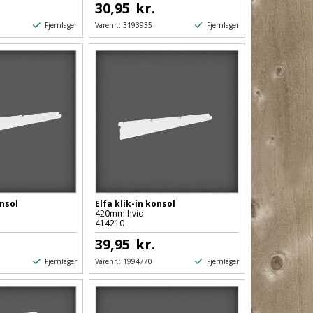
30,95
kr.
Fjernlager
Fjernlager
Varenr.:
3193935
onsol
Elfa klik-in konsol
420mm hvid
414210
39,95
kr.
Fjernlager
Fjernlager
Varenr.:
1994770