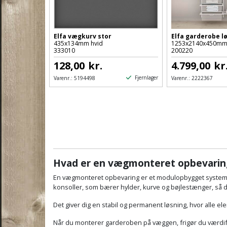
Elfa vægkurv stor
Elfa garderobe lø
435x134mm hvid
1253x2140x450mm C
333010
200220
128,00
kr.
4.799,00
kr
Fjernlager
Varenr.:
5194498
Varenr.:
2222367
Hvad er en vægmonteret opbevarin
En vægmonteret opbevaring er et modulopbygget system,
konsoller, som bærer hylder, kurve og bøjlestænger, så d
Det giver dig en stabil og permanent løsning, hvor alle e
Når du monterer garderoben på væggen, frigør du værdifu