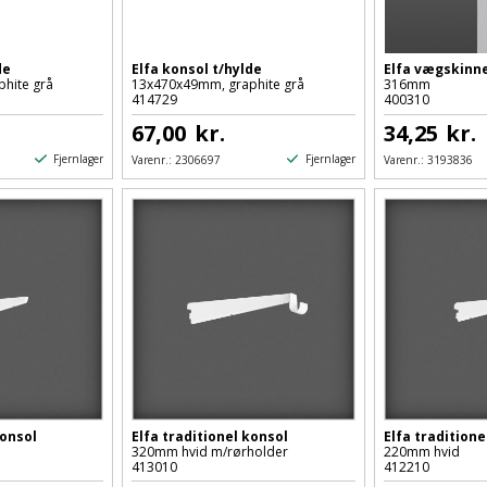
de
Elfa konsol t/hylde
Elfa vægskinne
hite grå
13x470x49mm, graphite grå
316mm
414729
400310
67,00
kr.
34,25
kr.
Fjernlager
Fjernlager
Varenr.:
2306697
Varenr.:
3193836
konsol
Elfa traditionel konsol
Elfa traditione
320mm hvid m/rørholder
220mm hvid
413010
412210