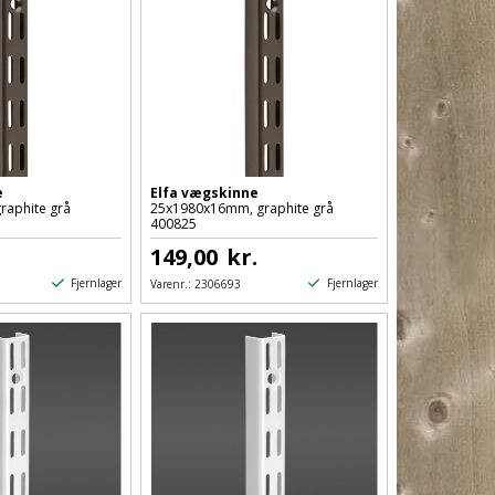
e
Elfa vægskinne
raphite grå
25x1980x16mm, graphite grå
400825
.
149,00
kr.
Fjernlager
Fjernlager
Varenr.:
2306693