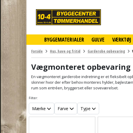
10-
4
-
billigt
online
BYGGEMATERIALER
GULVE
VÆRKTØJ
byggemarked
og
tømmerhandel
Forside
Hus, have og fritid
Garderobe opbevaring
-
Klik
Vægmonteret opbevaring
og
byg
En vægmonteret garderobe indretning er et fleksibelt opb
skinner hvor der efter behov monteres hylder, bøjlestæng
rum som entréen, bryggerset eller soveværelset.
Filter:
Mærke
Farve
Type