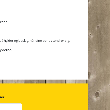
erobe.
på hylder og beslag, når dine behov ændrer sig.
hylderne.
ser