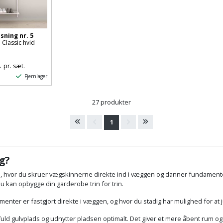
sning nr. 5
lassic hvid
.
pr. sæt.
Fjernlager
27 produkter
1
g?
 hvor du skruer vægskinnerne direkte ind i væggen og danner fundamente
u kan opbygge din garderobe trin for trin.
lementer er fastgjort direkte i væggen, og hvor du stadig har mulighed for 
ld gulvplads og udnytter pladsen optimalt. Det giver et mere åbent rum og