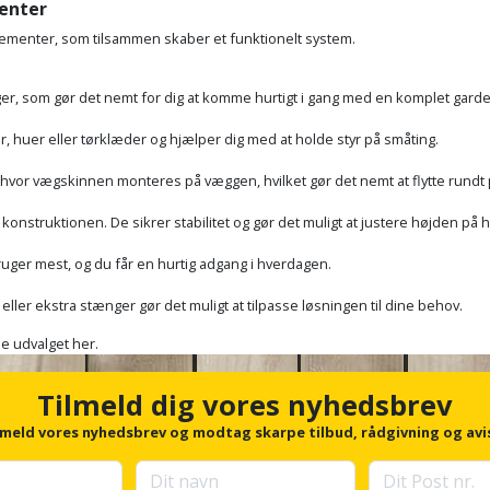
enter
lementer, som tilsammen skaber et funktionelt system.
er, som gør det nemt for dig at komme hurtigt i gang med en komplet gard
, huer eller tørklæder og hjælper dig med at holde styr på småting.
vor vægskinnen monteres på væggen, hvilket gør det nemt at flytte rundt 
 konstruktionen. De sikrer stabilitet og gør det muligt at justere højden på 
bruger mest, og du får en hurtig adgang i hverdagen.
ler ekstra stænger gør det muligt at tilpasse løsningen til dine behov.
e udvalget her.
Tilmeld dig vores nyhedsbrev
lmeld vores nyhedsbrev og modtag skarpe tilbud, rådgivning og avi