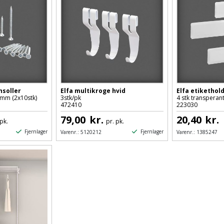
nsoller
Elfa multikroge hvid
Elfa etikethold
mm (2x10stk)
3stk/pk
4 stk transperan
472410
223030
79,00
kr.
20,40
kr.
 pk.
pr. pk.
Fjernlager
Fjernlager
Varenr.:
5120212
Varenr.:
1385247