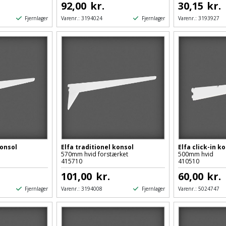
92,00
kr.
30,15
kr.
Fjernlager
Fjernlager
Varenr.:
3194024
Varenr.:
3193927
konsol
Elfa traditionel konsol
Elfa click-in k
570mm hvid forstærket
500mm hvid
415710
410510
101,00
kr.
60,00
kr.
Fjernlager
Fjernlager
Varenr.:
3194008
Varenr.:
5024747