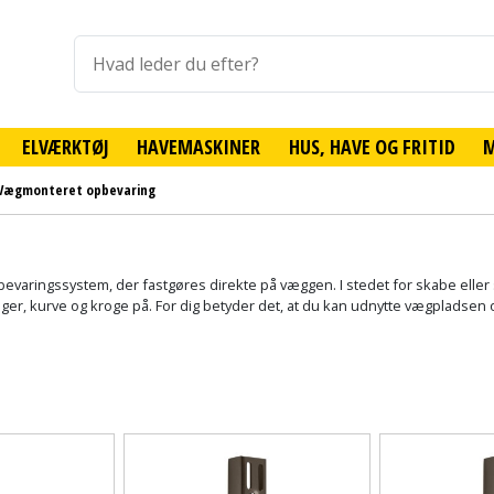
ELVÆRKTØJ
HAVEMASKINER
HUS, HAVE OG FRITID
Vægmonteret opbevaring
evaringssystem, der fastgøres direkte på væggen. I stedet for skabe eller 
er, kurve og kroge på. For dig betyder det, at du kan udnytte vægpladsen 