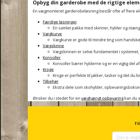
Opbyg din garderobe med de rigtige elem
En vægmonteret garderobeløsning består ofte af flere e
Færdige løsninger
En samlet pakke med skinner, hylder og stæng
Vægkurve
Vægkurve er gode til mindre ting som handsker
Vægskinne
Vægskinnen er selve fundamentet i systemet, h
Konsoller
Konsoller bærer hylderne og er en vigtig del af
Kroge
Kroge er perfekte til jakker, tasker og det du 
Tilbehør
Ekstra dele som skohylder, opbevaringsbokse el
Ønsker du i stedet for en
væghængt opbevaring
kan du s
Ti