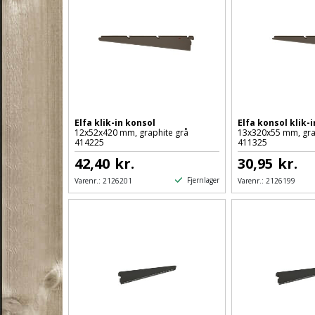
Elfa klik-in konsol
Elfa konsol klik-i
12x52x420 mm, graphite grå
13x320x55 mm, gra
414225
411325
42,40
kr.
30,95
kr.
Fjernlager
Varenr.:
2126201
Varenr.:
2126199