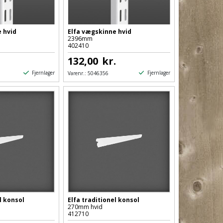
 hvid
Elfa vægskinne hvid
2396mm
402410
132,00
kr.
Fjernlager
Fjernlager
Varenr.:
5046356
l konsol
Elfa traditionel konsol
270mm hvid
412710