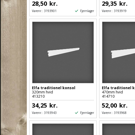
28,50
kr.
29,35
kr.
Fjernlager
Varenr.:
3193901
Varenr.:
3193919
Elfa traditionel konsol
Elfa traditionel 
320mm hvid
470mm hvid
413210
414710
34,25
kr.
52,00
kr.
Fjernlager
Varenr.:
3193943
Varenr.:
3193968