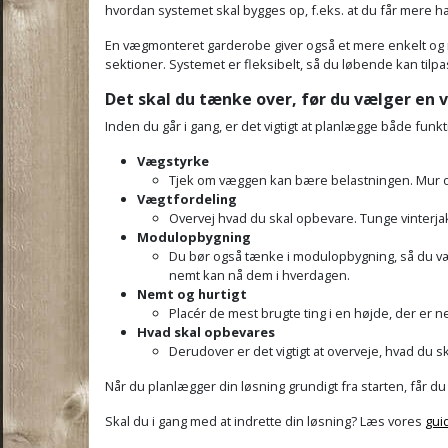
hvordan systemet skal bygges op, f.eks. at du får mere hæng
En vægmonteret garderobe giver også et mere enkelt og mo
sektioner. Systemet er fleksibelt, så du løbende kan tilp
Det skal du tænke over, før du vælger en
Inden du går i gang, er det vigtigt at planlægge både funk
Vægstyrke
Tjek om væggen kan bære belastningen. Mur og
Vægtfordeling
Overvej hvad du skal opbevare. Tunge vinterjakk
Modulopbygning
Du bør også tænke i modulopbygning, så du vælg
nemt kan nå dem i hverdagen.
Nemt og hurtigt
Placér de mest brugte ting i en højde, der er n
Hvad skal opbevares
Derudover er det vigtigt at overveje, hvad du sk
Når du planlægger din løsning grundigt fra starten, får d
Skal du i gang med at indrette din løsning? Læs vores
gui