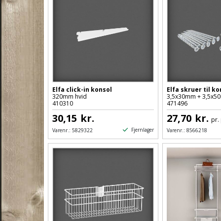
Elfa click-in konsol
Elfa skruer til ko
320mm hvid
3,5x30mm + 3,5x50
410310
471496
30,15
kr.
27,70
kr.
pr.
Fjernlager
Varenr.:
5829322
Varenr.:
8566218