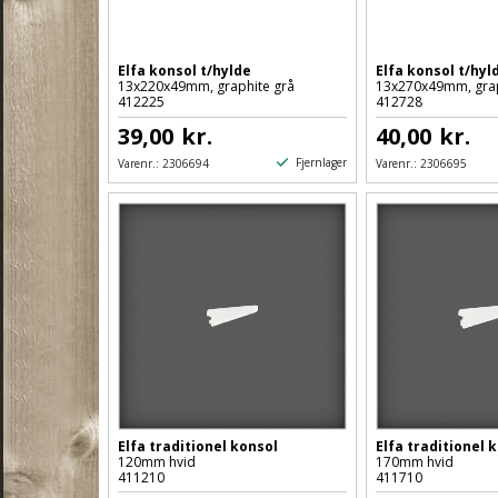
Elfa konsol t/hylde
Elfa konsol t/hyl
13x220x49mm, graphite grå
13x270x49mm, grap
412225
412728
39,00
kr.
40,00
kr.
Fjernlager
Varenr.:
2306694
Varenr.:
2306695
Elfa traditionel konsol
Elfa traditionel 
120mm hvid
170mm hvid
411210
411710