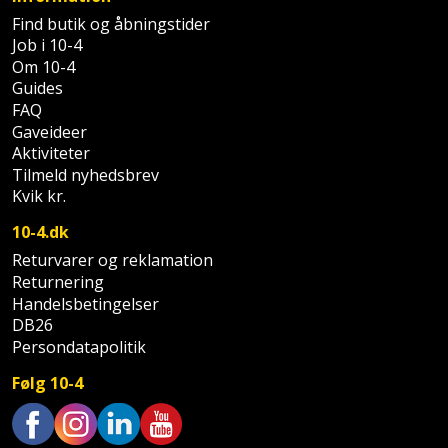
Find butik og åbningstider
Støttemur
Tommestok
Rotationslaser
Job i 10-4
Om 10-4
Støvsuger
Tømrervinkel
Guides
Rundsav
FAQ
Strygejern
Gaveideer
Tragt
Rundsavsklinge
Aktiviteter
Terrassevarmer
Tilmeld nyhedsbrev
Ud-
Rystepudser
Kvik kr.
og
Tømidler
Rystepudsertilbehør
10-4.dk
aftrækker
Returvarer og reklamation
Tørrestativ
Slagboremaskine
Returnering
Værktøjskasse
Handelsbetingelser
og
Trappevanger
Slagnøgle
DB26
opbevaring
Persondatapolitik
Udebruser
Slagnøgletilbehør
Følg 10-4
Værktøjssæt
afskærmning
Slagskruetrækker
Vaterpas
Varme