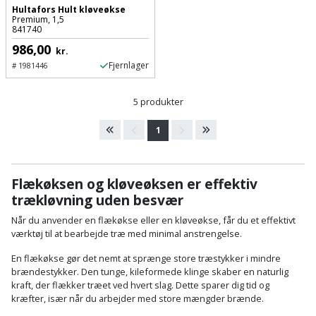
Hammer
Drivhustilbehør
terrassebrædder
Hultafors Hult kløveøkse
Premium, 1,5
Detektor
Robotplæneklipper
841740
Høvl
Elartikler
Lecablokke
986,00
kr.
Diamantskæremaskine
Robotplæneklipper
og
Fjernlager
Kiler
#
1981446
Flagstænger
tilbehør
fundablokke
Diamantslibertilbehør
til
Kloakrenser
5 produkter
Vandpumpe
hus
Lofter
Dykkerpistol
og
1
Kniv
Vertikalskærer
have
Lofttrapper
og
Dyksav
/
hobbykniv
mosfjerner
Fuglefoderhus
Murbinder
Flækøksen og kløveøksen er effektiv
Excentersliber
trækløvning uden besvær
Koben
Vinduesvasker
Garderobe
Murpap
Excenterslibertilbehør
Når du anvender en flækøkse eller en kløveøkse, får du et effektivt
opbevaring
og
værktøj til at bearbejde træ med minimal anstrengelse.
Kridtsnor
murfolie
Fedtsprøjte
En flækøkse gør det nemt at sprænge store træstykker i mindre
Gavekort
Lærlingesæt
brændestykker. Den tunge, kileformede klinge skaber en naturlig
Mursten
kraft, der flækker træet ved hvert slag. Dette sparer dig tid og
Flamingoskærer
Grill
kræfter, især når du arbejder med store mængder brænde.
Landmålerstok