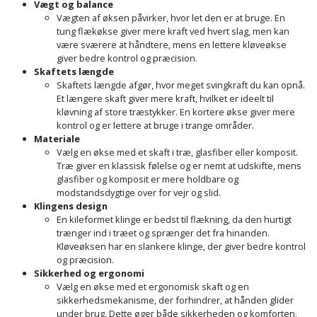
Vægt og balance
Palleløfter
Industristøvsuger
Højbede
Sternbeklædning
Vægten af øksen påvirker, hvor let den er at bruge. En
tung flækøkse giver mere kraft ved hvert slag, men kan
Polsøger
Kantfræser
Højtaler
være sværere at håndtere, mens en lettere kløveøkse
Tag
giver bedre kontrol og præcision.
og
Skaftets længde
Profilsaks
Kantlimer
Hylder
Skaftets længde afgør, hvor meget svingkraft du kan opnå.
tagplader
Et længere skaft giver mere kraft, hvilket er ideelt til
Reb
Kantlimertilbehør
Jagt
kløvning af store træstykker. En kortere økse giver mere
Terrassebrædder
og
kontrol og er lettere at bruge i trange områder.
og
Materiale
Kap-
snor
fritid
Terrasseopklodsning
Vælg en økse med et skaft i træ, glasfiber eller komposit.
og
Træ giver en klassisk følelse og er nemt at udskifte, mens
Renseservietter
geringssav
glasfiber og komposit er mere holdbare og
Jul
Tråd
modstandsdygtige over for vejr og slid.
og
til
Klingens design
Kerneboremaskine
Kaffe
wipes
En kileformet klinge er bedst til flækning, da den hurtigt
byggeri
trænger ind i træet og sprænger det fra hinanden.
Klammepistol
Klæbesøm
Kløveøksen har en slankere klinge, der giver bedre kontrol
Sækkelukker
Træ
og præcision.
Sikkerhed og ergonomi
Klippeværktøj
Køkkenudstyr
Saks
Vælg en økse med et ergonomisk skaft og en
Vinduer
sikkerhedsmekanisme, der forhindrer, at hånden glider
Kombokit
Leg
under brug. Dette øger både sikkerheden og komforten.