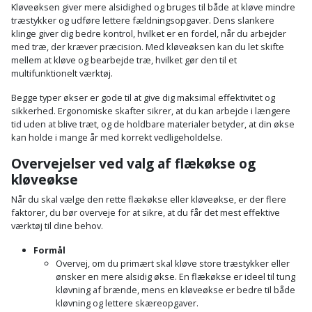
Plastlister
Flisevibrator
Kløveøksen giver mere alsidighed og bruges til både at kløve mindre
Gummibåd
træstykker og udføre lettere fældningsopgaver. Dens slankere
Løfteudstyr
og
klinge giver dig bedre kontrol, hvilket er en fordel, når du arbejder
Radonsikring
Føringsskinne
med træ, der kræver præcision. Med kløveøksen kan du let skifte
kajak
Målebånd
mellem at kløve og bearbejde træ, hvilket gør den til et
Rumdeler
Forlængerledning
multifunktionelt værktøj.
Havemøbler
Markeringsværktøj
Begge typer økser er gode til at give dig maksimal effektivitet og
Sand
Fugepistol
sikkerhed. Ergonomiske skafter sikrer, at du kan arbejde i længere
Havepleje
og
Mejsel
tid uden at blive træt, og de holdbare materialer betyder, at din økse
Fugtmåler
kan holde i mange år med korrekt vedligeholdelse.
grus
Haveredskaber
Murerværktøj
Overvejelser ved valg af flækøkse og
Gipsskruemaskine
Skruer,
kløveøkse
Haveslange
Nedstryger
bolte
Når du skal vælge den rette flækøkse eller kløveøkse, er der flere
Girafsliber
og
og
faktorer, du bør overveje for at sikre, at du får det mest effektive
Nøgleværktøj
tilbehør
værktøj til dine behov.
møtrikker
Girafsliber
Formål
Økse
tilbehør
Havetilbehør
Skunklem
Overvej, om du primært skal kløve store træstykker eller
ønsker en mere alsidig økse. En flækøkse er ideel til tung
Oliekande
Høvl
Hegn
kløvning af brænde, mens en kløveøkse er bedre til både
Søm
kløvning og lettere skæreopgaver.