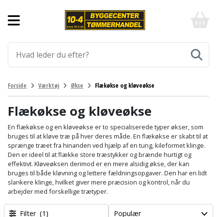
Forside
10-
4
-
Byggematerialer
billigt
online
Aluprofiler
Gulve
byggemarked
og
tømmerhandel
Armering
Fliser
Værktøj
Forside
Værktøj
Økse
Flækøkse og kløveøkse
-
og
Klik
Asfalt
Afmærkning
Elværktøj
klinker
og
Flækøkse og kløveøkse
byg
Befæstigelse
Arbejdsbuk
Afkortersav
Havemaskiner
En flækøkse og en kløveøkse er to specialiserede typer økser, som
Gulvtilbehør
bruges til at kløve træ på hver deres måde. En flækøkse er skabt til at
sprænge træet fra hinanden ved hjælp af en tung, kileformet klinge.
Bordplade
Arbejdsvogn
Afstandsmåler
Brændekløver
Hus,
Gulvunderlag
Den er ideel til at flække store træstykker og brænde hurtigt og
have
effektivt. Kløveøksen derimod er en mere alsidig økse, der kan
Byggeplader
Bærehåndtag
Arbejdsbord
Buskrydder
bruges til både kløvning og lettere fældningsopgaver. Den har en lidt
Gulvvarme
og
slankere klinge, hvilket giver mere præcision og kontrol, når du
fritid
arbejder med forskellige trætyper.
Bygningsbeslag
Båndstrammer
Arbejdslamper
Dykpumpe
Laminatgulv
og
og
Affaldssortering
Maling
Filter
(1)
Populær