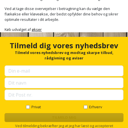
Sav
WinWin
Ved at tage disse overvejelser i betragtning kan du vælge den
plader
Kompressor
Lommelygte
Savbuk
flækøkse eller kløveøkse, der bedst opfylder dine behov og sikrer
optimale resultater i dit arbejde.
Lader
Merchandise
Savklinge
Køb udvalget af
økser
Ligesliber
Mobiltilbehør
Skraber
Tilmeld dig vores nyhedsbrev
Limpistol
Pavillon
Tilmeld vores nyhedsbrev og modtag skarpe tilbud,
Skruestik
rådgivning og aviser
Linjelaser
Personlig
Skruetrækker
pleje
Loddekolbe
Skruetvinge
Plantekasser
Luftværktøj
Slibeartikler
Postkasse
Måleinstrumenter
Privat
Erhverv
Smøring
Postkassestander
og
TILMELD MIG
Malersprøjte
rustopløser
Ved tilmelding bekræfter jeg at jeg har læst og accepteret