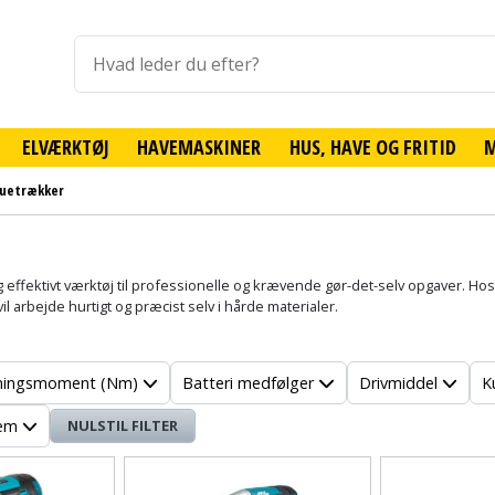
ELVÆRKTØJ
HAVEMASKINER
HUS, HAVE OG FRITID
ruetrækker
effektivt værktøj til professionelle og krævende gør-det-selv opgaver. Hos 
vil arbejde hurtigt og præcist selv i hårde materialer.
ningsmoment (Nm)
Batteri medfølger
Drivmiddel
K
tem
NULSTIL FILTER