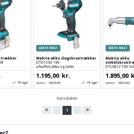
GRATIS FRAGT
GRATIS FRAGT
etrækker
Makita akku slagskruetrækker
Makita akku
NM
DTD154Z 18V
vinkelskruetr
u/kuffert,akku og lader
DTL061Z 18V So
.
1.195,00
kr.
1.895,00
k
På lager
På lager
Varenr.:
1884949
Varenr.:
1884445
4 produkter
1
er?