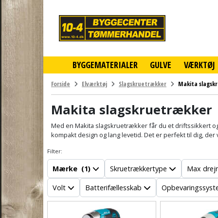
10-
4
-
billigt
online
BYGGEMATERIALER
GULVE
VÆRKTØJ
byggemarked
og
tømmerhandel
Forside
Elværktøj
Slagskruetrækker
Makita slagsk
-
Klik
Makita slagskruetrækker
og
byg
Med en Makita slagskruetrækker får du et driftssikkert og 
kompakt design og lang levetid. Det er perfekt til dig, der 
Filter:
Mærke
(1)
Skruetrækkertype
Max drej
Volt
Batterifællesskab
Opbevaringssys