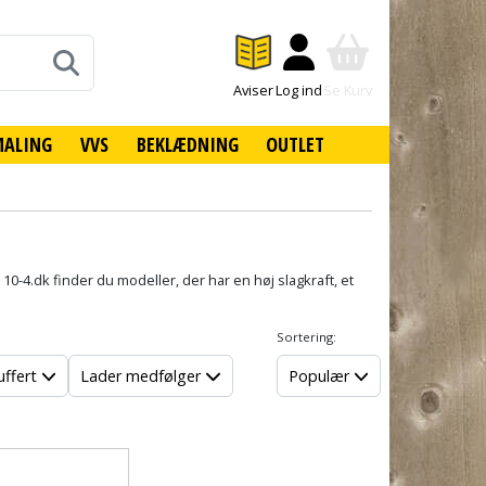
Aviser
Log ind
Se Kurv
MALING
VVS
BEKLÆDNING
OUTLET
10-4.dk finder du modeller, der har en høj slagkraft, et
Sortering:
uffert
Lader medfølger
Populær