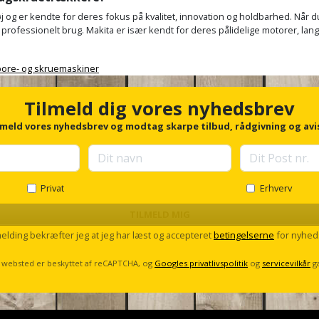
og er kendte for deres fokus på kvalitet, innovation og holdbarhed. Når du
l professionelt brug. Makita er især kendt for deres pålidelige motorer, lan
bore- og skruemaskiner
Tilmeld dig vores nyhedsbrev
lmeld vores nyhedsbrev og modtag skarpe tilbud, rådgivning og avi
Privat
Erhverv
TILMELD MIG
melding bekræfter jeg at jeg har læst og accepteret
betingelserne
for nyhed
 websted er beskyttet af reCAPTCHA, og
Googles privatlivspolitik
og
servicevilkår
g