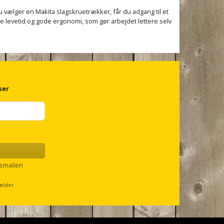
 vælger en Makita slagskruetrækker, får du adgang til et
ge levetid og gode ergonomi, som gør arbejdet lettere selv
ser
smailen
ælder.