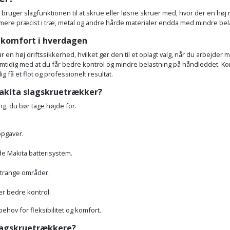
r bruger slagfunktionen til at skrue eller løsne skruer med, hvor der en hø
 mere præcist i træ, metal og andre hårde materialer endda med mindre bel
g komfort i hverdagen
r en høj driftssikkerhed, hvilket gør den til et oplagt valg, når du arbejde
amtidig med at du får bedre kontrol og mindre belastning på håndleddet. Ko
 få et flot og professionelt resultat.
Makita slagskruetrækker?
ng, du bør tage højde for.
opgaver.
de Makita batterisystem.
 trange områder.
ver bedre kontrol.
hov for fleksibilitet og komfort.
lagskruetrækkere?