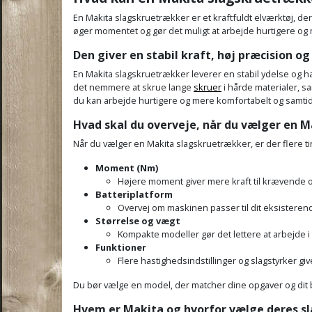
En Makita slagskruetrækker er et kraftfuldt elværktøj, de
øger momentet og gør det muligt at arbejde hurtigere og
Den giver en stabil kraft, høj præcision o
En Makita slagskruetrækker leverer en stabil ydelse og ha
det nemmere at skrue lange
skruer
i hårde materialer, s
du kan arbejde hurtigere og mere komfortabelt og samtidig
Hvad skal du overveje, når du vælger en 
Når du vælger en Makita slagskruetrækker, er der flere ti
Moment (Nm)
Højere moment giver mere kraft til krævende 
Batteriplatform
Overvej om maskinen passer til dit eksisteren
Størrelse og vægt
Kompakte modeller gør det lettere at arbejde i
Funktioner
Flere hastighedsindstillinger og slagstyrker gi
Du bør vælge en model, der matcher dine opgaver og dit be
Hvem er Makita og hvorfor vælge deres s