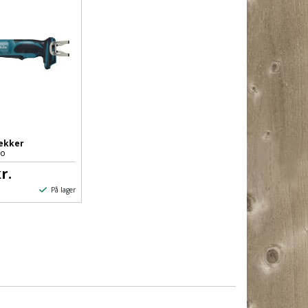
ækker
lo
r.
På lager