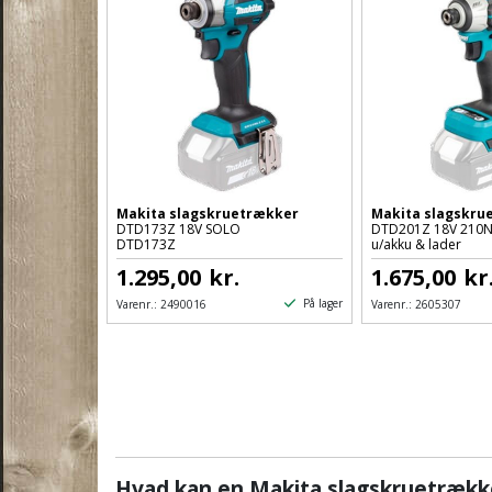
Makita slagskruetrækker
Makita slagskru
DTD173Z 18V SOLO
DTD201Z 18V 210
DTD173Z
u/akku & lader
1.295,00
kr.
1.675,00
kr
På lager
Varenr.:
2490016
Varenr.:
2605307
Hvad kan en Makita slagskruetrækk