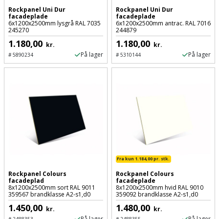
Hammer
Drivhustilbehør
terrassebrædder
Rockpanel Uni Dur
Rockpanel Uni Dur
Detektor
Robotplæneklipper
facadeplade
facadeplade
Høvl
6x1200x2500mm lysgrå RAL 7035
6x1200x2500mm antrac. RAL 7016
Elartikler
Lecablokke
245270
244879
Diamantskæremaskine
Robotplæneklipper
og
1.180,00
1.180,00
kr.
kr.
Kiler
Flagstænger
tilbehør
På lager
På lager
fundablokke
#
5890234
#
5310144
Diamantslibertilbehør
til
Kloakrenser
Vandpumpe
hus
Lofter
Dykkerpistol
og
Kniv
Vertikalskærer
have
Lofttrapper
og
Dyksav
/
hobbykniv
mosfjerner
Fuglefoderhus
Murbinder
Excentersliber
Koben
Vinduesvasker
Garderobe
Murpap
Excenterslibertilbehør
opbevaring
Fra kun 1.184,00 pr. stk.
og
Kridtsnor
murfolie
Rockpanel Colours
Rockpanel Colours
Fedtsprøjte
facadeplad
facadeplade
Gavekort
8x1200x2500mm sort RAL 9011
8x1200x2500mm hvid RAL 9010
Lærlingesæt
359567 brandklasse A2-s1,d0
359092 brandklasse A2-s1,d0
Mursten
Flamingoskærer
Grill
1.450,00
1.480,00
kr.
kr.
Landmålerstok
På lager
På lager