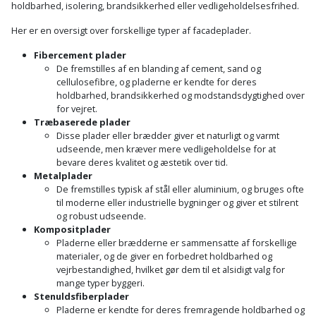
holdbarhed, isolering, brandsikkerhed eller vedligeholdelsesfrihed.
Her er en oversigt over forskellige typer af facadeplader.
Fibercement plader
De fremstilles af en blanding af cement, sand og
cellulosefibre, og pladerne er kendte for deres
holdbarhed, brandsikkerhed og modstandsdygtighed over
for vejret.
Træbaserede plader
Disse plader eller brædder giver et naturligt og varmt
udseende, men kræver mere vedligeholdelse for at
bevare deres kvalitet og æstetik over tid.
Metalplader
De fremstilles typisk af stål eller aluminium, og bruges ofte
til moderne eller industrielle bygninger og giver et stilrent
og robust udseende.
Kompositplader
Pladerne eller brædderne er sammensatte af forskellige
materialer, og de giver en forbedret holdbarhed og
vejrbestandighed, hvilket gør dem til et alsidigt valg for
mange typer byggeri.
Stenuldsfiberplader
Pladerne er kendte for deres fremragende holdbarhed og