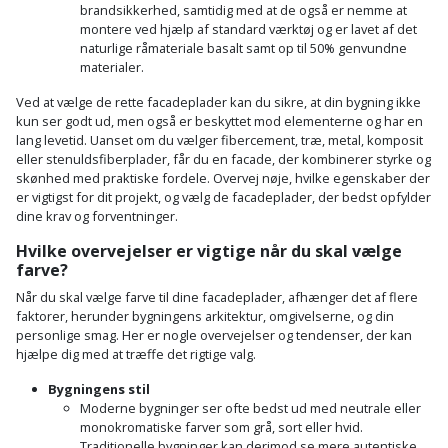
brandsikkerhed, samtidig med at de også er nemme at
montere ved hjælp af standard værktøj og er lavet af det
naturlige råmateriale basalt samt op til 50% genvundne
materialer.
Ved at vælge de rette facadeplader kan du sikre, at din bygning ikke
kun ser godt ud, men også er beskyttet mod elementerne og har en
lang levetid. Uanset om du vælger fibercement, træ, metal, komposit
eller stenuldsfiberplader, får du en facade, der kombinerer styrke og
skønhed med praktiske fordele. Overvej nøje, hvilke egenskaber der
er vigtigst for dit projekt, og vælg de facadeplader, der bedst opfylder
dine krav og forventninger.
Hvilke overvejelser er vigtige når du skal vælge
farve?
Når du skal vælge farve til dine facadeplader, afhænger det af flere
faktorer, herunder bygningens arkitektur, omgivelserne, og din
personlige smag. Her er nogle overvejelser og tendenser, der kan
hjælpe dig med at træffe det rigtige valg.
Bygningens stil
Moderne bygninger ser ofte bedst ud med neutrale eller
monokromatiske farver som grå, sort eller hvid.
Traditionelle bygninger kan derimod se mere autentiske