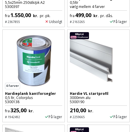
5,5x25mm 250stk/pk A2
0,5ltr
Slibemaskine
5300397
vælg mellem 4 farver
Varmepumpeskjuler
1.550,00
499,00
fra
kr.
pr. pk.
fra
kr.
pr. dås.
Sømpistol
Udsolgt
På lager
#
2367855
#
2163265
Velux
gardin
Sømpistoltilbehør
Spånsuger
Stiftepistol
Stiksav
4
farver
Stiksavsklinge
Hardieplank kantforsegler
Hardie VL startprofil
0,5 ltr, Colorplus
3000mm alu
5300138
5300190
Støvblæser
325,00
210,00
fra
kr.
kr.
Støvsugertilbehør
På lager
På lager
#
1942492
#
2259665
Svejseværk