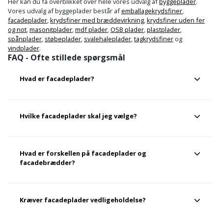
Her kan du få overblikket over hele vores udvalg af
byggeplader
.
Vores udvalg af byggeplader består af
emballagekrydsfiner
,
facadeplader
,
krydsfiner med bræddevirkning
,
krydsfiner uden fer
og not
,
masonitplader
,
mdf plader
,
OSB plader
,
plastplader
,
spånplader
,
støbeplader
,
svalehaleplader
,
tagkrydsfiner
og
vindplader
.
FAQ - Ofte stillede spørgsmål
Hvad er facadeplader?
Facadeplader er udvendige plader, der monteres på
Hvilke facadeplader skal jeg vælge?
bygningens facade for at beskytte konstruktionen og give
bygningen et færdigt udtryk. De bruges ofte på huse,
garager, skure, tilbygninger og erhvervsbygninger.
Du bør vælge facadeplader ud fra materiale, farve, overflade,
Hvad er forskellen på facadeplader og
brandkrav, montering og vedligeholdelse. Hvis facaden er
facadebrædder?
udsat for meget vind og vejr, bør du vælge plader, der er
beregnet til udendørs brug og har god vejrbestandighed.
Facadeplader dækker typisk større flader og giver et mere
Kræver facadeplader vedligeholdelse?
sammenhængende udtryk, mens facadebrædder ofte giver
et mere opdelt eller traditionelt bræddeudtryk. Valget