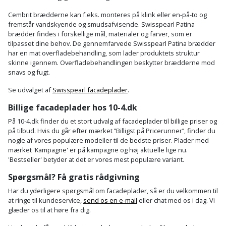
Cembrit brædderne kan f.eks. monteres på klink eller en-på-to og
fremstår vandskyende og smudsafvisende. Swisspearl Patina
brædder findes i forskellige mål, materialer og farver, som er
tilpasset dine behov. De gennemfarvede Swisspearl Patina brædder
har en mat overfladebehandling, som lader produktets struktur
skinne igennem. Overfladebehandlingen beskytter brædderne mod
snavs og fugt.
Se udvalget af
Swisspearl facadeplader
.
Billige facadeplader hos 10-4.dk
På 10-4.dk finder du et stort udvalg af facadeplader til billige priser og
på tilbud. Hvis du går efter mærket ’’Billigst på Pricerunner’’, finder du
nogle af vores populære modeller til de bedste priser. Plader med
mærket 'Kampagne' er på kampagne og høj aktuelle lige nu.
'Bestseller' betyder at det er vores mest populære variant.
Spørgsmål? Få gratis rådgivning
Har du yderligere spørgsmål om facadeplader, så er du velkommen til
at ringe til kundeservice,
send os en e-mail
eller chat med os i dag. Vi
glæder os til at høre fra dig.