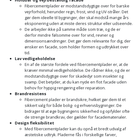
Fibercementplader er modstandsdygtige over for barske
vejrforhold, herunder regn, frost, vind og UV-stråler. Det
gør dem ideelle til bygninger, der skal modstå mange års
eksponering uden at miste deres struktur eller udseende.
De arbejder ikke på samme måde som træ, og de er
derfor mindre følsomme over for vrid, revner og
dimensionsændringer. Det gør dem relevante for dig, der
ønsker en facade, som holder formen og udtrykket over
tid.
Lav vedligeholdelse
En af de største fordele ved fibercementplader er, at de
kræver minimal vedligeholdelse. De rådner ikke, og de er
modstandsdygtige over for skadedyr som insekter og
svamp. Det betyder, at du kan nyde en flot facade uden
behov for hyppig rengøring eller reparation.
Brandresistens
Fibercement plader er brandsikre, hvilket gør dem til et
sikkert valg for både bolig- og erhvervsbygninger. De
bidrager til at øge bygningens sikkerhed og opfylder ofte
de strenge brandkrav, der gælder for facadematerialer.
Design fleksibilitet
Med fibercementplader kan du opnå et bredt udvalg af
æstetiske udtryk. Pladerne fås i forskellige farver,