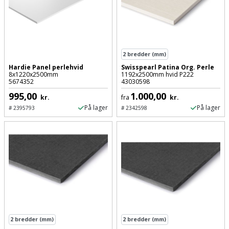
Palleløfter
Industristøvsuger
Højbede
Sternbeklædning
Polsøger
Kantfræser
Højtaler
Tag
og
Profilsaks
Kantlimer
Hylder
2
bredder (mm)
tagplader
Hardie Panel perlehvid
Swisspearl Patina Org. Perle
8x1220x2500mm
1192x2500mm hvid P222
Reb
Kantlimertilbehør
Jagt
5674352
43030598
Terrassebrædder
og
og
995,00
1.000,00
kr.
fra
kr.
Kap-
snor
fritid
På lager
På lager
#
2395793
#
2342598
Terrasseopklodsning
og
Renseservietter
geringssav
Jul
Tråd
og
til
Kerneboremaskine
Kaffe
wipes
byggeri
Klammepistol
Klæbesøm
Sækkelukker
Træ
Klippeværktøj
Køkkenudstyr
Saks
Vinduer
2
bredder (mm)
2
bredder (mm)
Kombokit
Leg