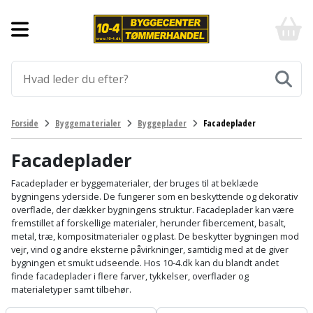
Forside
10-
4
-
Byggematerialer
billigt
online
Aluprofiler
Gulve
byggemarked
og
tømmerhandel
Armering
Fliser
Værktøj
Forside
Byggematerialer
Byggeplader
Facadeplader
-
og
Klik
Asfalt
Afmærkning
Elværktøj
klinker
og
Facadeplader
byg
Befæstigelse
Arbejdsbuk
Afkortersav
Havemaskiner
Facadeplader er byggematerialer, der bruges til at beklæde
Gulvtilbehør
bygningens yderside. De fungerer som en beskyttende og dekorativ
overflade, der dækker bygningens struktur. Facadeplader kan være
Bordplade
Arbejdsvogn
Afstandsmåler
Brændekløver
Hus,
Gulvunderlag
fremstillet af forskellige materialer, herunder fibercement, basalt,
have
metal, træ, kompositmaterialer og plast. De beskytter bygningen mod
Byggeplader
Bærehåndtag
Arbejdsbord
Buskrydder
vejr, vind og andre eksterne påvirkninger, samtidig med at de giver
Gulvvarme
og
bygningen et smukt udseende. Hos 10-4.dk kan du blandt andet
fritid
finde facadeplader i flere farver, tykkelser, overflader og
Bygningsbeslag
Båndstrammer
Arbejdslamper
Dykpumpe
Laminatgulv
materialetyper samt tilbehør.
og
og
Affaldssortering
Maling