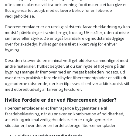
ofte som et alternativ til træbeklædning, fordi materialet kan give et
flot og ensartet udtryk med et lavere behov for en løbende
vedligeholdelse.
Fibercementplader er en utroligt slidstærk facadebeklædning og kan
modstå påvirkninger fra vind, regn, frost og UV-stråler, uden at miste
sin farve eller styrke. De er også brandsikre og modstandsdygtige
over for skadedyr, hvilket gør dem til et sikkert valg for enhver
bygning.
Desuden kræver de en minimal vedligeholdelse sammenlignet med
andre materialer, hvilket betyder, at du kan nyde et flot ydre på din
bygning i mange år fremover med en meget beskeden indsats. Ud
over deres praktiske fordele tilbyder fibercementplader et stilfuldt
og moderne udseende, der kan tilpasses til enhver arkitektonisk stil
med et bredt udvalg af farver og teksturer.
Hvilke fordele er der ved fibercement plader?
Fibercementplader er et fremragende byggemateriale til
facadebeklædning, når du ønsker en kombination af holdbarhed,
æstetik og minimal vedligeholdelse. Her er nogle generelle
situationer, hvor det er en fordel at bruge fibercementplader:
Holdbar og vejrbestandig facade