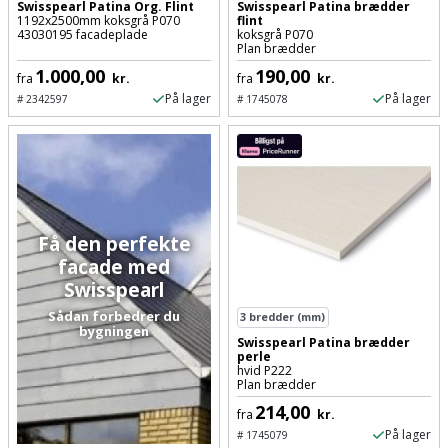
Sav
Swisspearl Patina Org. Flint
Swisspearl Patina brædder
WinWin
1192x2500mm koksgrå P070
flint
43030195 facadeplade
koksgrå P070
plader
Kompressor
Lommelygte
Savbuk
Plan brædder
1.000,00
190,00
fra
kr.
fra
kr.
Lader
Merchandise
Savklinge
På lager
På lager
#
2342597
#
1745078
Ligesliber
Mobiltilbehør
Skraber
Limpistol
Pavillon
Skruestik
Linjelaser
Personlig
Skruetrækker
Få den perfekte
pleje
facade med
Loddekolbe
Skruetvinge
Swisspearl
Plantekasser
Sådan forbedrer du
3
bredder (mm)
Luftværktøj
Slibeartikler
bygningen
Swisspearl Patina brædder
Postkasse
perle
Måleinstrumenter
hvid P222
Smøring
Plan brædder
Postkassestander
og
214,00
fra
kr.
Malersprøjte
rustopløser
På lager
#
1745079