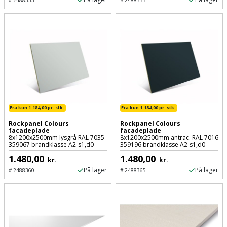
Plastlister
#
2488353
#
2488355
Flisevibrator
Gummibåd
Løfteudstyr
og
Radonsikring
Føringsskinne
kajak
Målebånd
Rumdeler
Forlængerledning
Havemøbler
Markeringsværktøj
Sand
Fugepistol
Havepleje
og
Mejsel
Fugtmåler
grus
Haveredskaber
Fra kun 1.184,00 pr. stk.
Fra kun 1.184,00 pr. stk.
Murerværktøj
Gipsskruemaskine
Rockpanel Colours
Rockpanel Colours
Skruer,
facadeplade
facadeplade
Haveslange
Nedstryger
bolte
8x1200x2500mm lysgrå RAL 7035
8x1200x2500mm antrac. RAL 7016
359067 brandklasse A2-s1,d0
359196 brandklasse A2-s1,d0
Girafsliber
og
og
1.480,00
1.480,00
Nøgleværktøj
kr.
kr.
tilbehør
møtrikker
Girafsliber
På lager
På lager
#
2488360
#
2488365
Økse
tilbehør
Havetilbehør
Skunklem
Oliekande
Høvl
Hegn
Søm