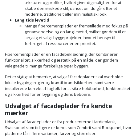
teksturer og profiler, hvilket giver dig mulighed for at
skabe den ønskede stil, uanset om du går efter et
moderne, traditionelt eller minimalistisk look.
Lang tids levetid
Mange fibercementplader er fremstillede med fokus på
genanvendelse og en lang levetid, hvilket gør dem til et
langsigtet valg i byggeprojekter, hvor et hensyn til
forbruget af ressourcer er en prioritet.
Fibercementplader er en facadebeklædning, der kombinerer
funktionalitet, sikkerhed og æstetik på en måde, der gør dem
velegnede til mange forskellige typer byggeri.
Det er vigtigt at bemærke, at valg af facadeplader skal overholde
lokale bygningsregler og krav til brandsikkerhed samt være
installerede korrekt af fagfolk for at sikre holdbarhed, funktionalitet
og sikkerhed for en bygning og dens beboere.
Udvalget af facadeplader fra kendte
mærker
Udvalget af facadeplader er fra producenterne Hardieplank,
Swisspearl som tidligere er kendt som Cembrit samt Rockpanel, hvor
pladerne fås i flere varianter, farver og størrelser.