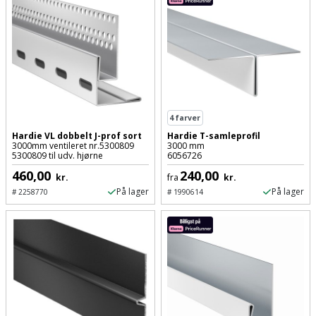
og
svejsemaskine
Tagpladeværktøj
Trekantsliber
4
farver
Trekantslibertilbehør
Hardie VL dobbelt J-prof sort
Hardie T-samleprofil
3000mm ventileret nr.5300809
3000 mm
5300809 til udv. hjørne
6056726
Vægscanner
460,00
240,00
kr.
fra
kr.
På lager
På lager
#
2258770
#
1990614
Varmekanon
Varmepistol
Vinkelsliber
Vinkelslibertilbehør