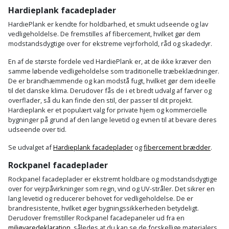
Hardieplank facadeplader
HardiePlank er kendte for holdbarhed, et smukt udseende og lav
vedligeholdelse. De fremstilles af fibercement, hvilket gør dem
modstandsdygtige over for ekstreme vejrforhold, råd og skadedyr.
En af de største fordele ved HardiePlank er, at de ikke kræver den
samme løbende vedligeholdelse som traditionelle træbeklædninger.
De er brandhæmmende og kan modstå fugt, hvilket gør dem ideelle
til det danske klima. Derudover fås de i et bredt udvalg af farver og
overflader, så du kan finde den stil, der passer til dit projekt.
Hardieplank er et populært valg for private hjem og kommercielle
bygninger på grund af den lange levetid og evnen til at bevare deres
udseende over tid.
Se udvalget af
Hardieplank facadeplader
og
fibercement brædder
.
Rockpanel facadeplader
Rockpanel facadeplader er ekstremt holdbare og modstandsdygtige
over for vejrpåvirkninger som regn, vind og UV-stråler. Det sikrer en
lang levetid og reducerer behovet for vedligeholdelse. De er
brandresistente, hvilket øger bygningssikkerheden betydeligt.
Derudover fremstiller Rockpanel facadepaneler ud fra en
miljøvaredeklaration
, således at du kan se de forskellige materialers