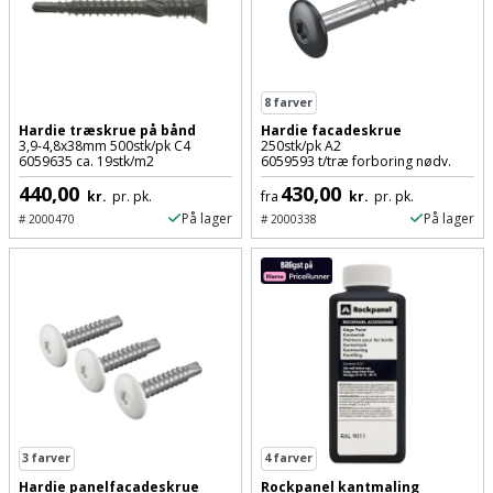
Støttemur
Tommestok
Rotationslaser
Støvsuger
Tømrervinkel
Rundsav
8
farver
Hardie træskrue på bånd
Hardie facadeskrue
Strygejern
Tragt
3,9-4,8x38mm 500stk/pk C4
250stk/pk A2
Rundsavsklinge
6059635 ca. 19stk/m2
6059593 t/træ forboring nødv.
Terrassevarmer
440,00
430,00
kr.
pr. pk.
fra
kr.
pr. pk.
Ud-
Rystepudser
På lager
På lager
#
2000470
#
2000338
og
Tømidler
Rystepudsertilbehør
aftrækker
Tørrestativ
Slagboremaskine
Værktøjskasse
og
Trappevanger
Slagnøgle
opbevaring
Udebruser
Slagnøgletilbehør
Værktøjssæt
afskærmning
Slagskruetrækker
3
farver
4
farver
Vaterpas
Varme
Hardie panelfacadeskrue
Rockpanel kantmaling