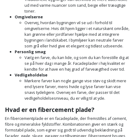
ud med varme nuancer som sand, beige eller træagtige
toner.
Omgivelserne
Overvej, hvordan bygningen vil se ud i forhold til
omgivelserne. Hvis dit hjem ligger i et naturskønt område,
kan grønne eller jordfarver hjælpe med at integrere
bygningen i landskabet. I bymiljøer kan neutrale farver
som grå eller hvid give et elegant og tidløst udseende.
Personlig smag
Vælg en farve, du kan lide, og som du kan forestille dig at
se på hver dag i mange år. Facadeplader i høj kvalitet er
kendte for at have en høj grad af farveægthed over tid.
Vedligeholdelse
Mørkere farver kan nogle gange vise støv og skidt mere
end lysere farver, mens hvide og lyse farver kan vise
snavs tydeligere. Overvej en farve, der passer til det
vedligeholdelsesniveau, du er villig til at yde.
Hvad er en fibercement plade?
En fibercementplade er en facadeplade, der fremstilles af cement,
fibre og mineralske fyldstoffer. Kombinationen giver en stærk og
formstabil plade, som egner sig godt til udvendig beklædning på
facader, gavle, skure, garager og tilbygninger. Fibercement bruges