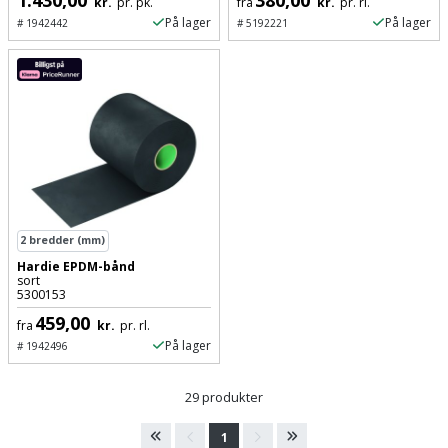
kr.
pr. pk.
fra
kr.
pr. rl.
På lager
På lager
#
1942442
#
5192221
2
bredder (mm)
Hardie EPDM-bånd
sort
5300153
459,00
fra
kr.
pr. rl.
På lager
#
1942496
29 produkter
1