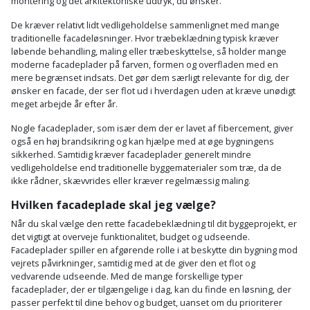
montering og det arkitektoniske udtryk, du ønsker.
De kræver relativt lidt vedligeholdelse sammenlignet med mange
traditionelle facadeløsninger. Hvor træbeklædning typisk kræver
løbende behandling, maling eller træbeskyttelse, så holder mange
moderne facadeplader på farven, formen og overfladen med en
mere begrænset indsats. Det gør dem særligt relevante for dig, der
ønsker en facade, der ser flot ud i hverdagen uden at kræve unødigt
meget arbejde år efter år.
Nogle facadeplader, som især dem der er lavet af fibercement, giver
også en høj brandsikring og kan hjælpe med at øge bygningens
sikkerhed. Samtidig kræver facadeplader generelt mindre
vedligeholdelse end traditionelle byggematerialer som træ, da de
ikke rådner, skævvrides eller kræver regelmæssig maling.
Hvilken facadeplade skal jeg vælge?
Når du skal vælge den rette facadebeklædning til dit byggeprojekt, er
det vigtigt at overveje funktionalitet, budget og udseende.
Facadeplader spiller en afgørende rolle i at beskytte din bygning mod
vejrets påvirkninger, samtidig med at de giver den et flot og
vedvarende udseende. Med de mange forskellige typer
facadeplader, der er tilgængelige i dag, kan du finde en løsning, der
passer perfekt til dine behov og budget, uanset om du prioriterer