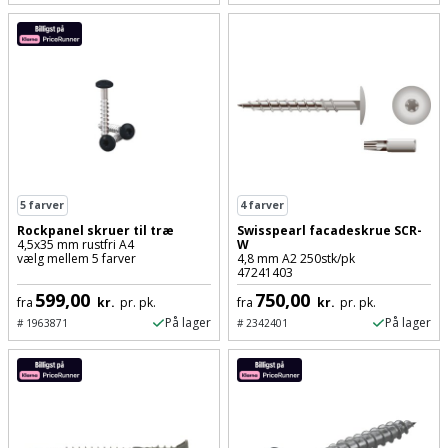
Prepping
Mejselhammer
Soldater
Presenning
støtte
Multicutter
og
Redskabsskur
teleskopstøtte
Multicuttertilbehør
Rengøring
Stålbørste
Multisliber
Shelter
Stemmejern
Nedbrydningshammer
5
farver
4
farver
Rockpanel skruer til træ
Swisspearl facadeskrue SCR-
Sikkerhed
4,5x35 mm rustfri A4
W
Stige
Overfræser
vælg mellem 5 farver
4,8 mm A2 250stk/pk
i
47241403
hjemmet
599,00
750,00
Stillads
Overfræsertilbehør
fra
kr.
pr. pk.
fra
kr.
pr. pk.
På lager
På lager
#
1963871
#
2342401
Skadedyrsbekæmpelse
Tænger
Polermaskine
Skraldespandsskjuler
Tagpapbrænder
Rillefræser
Skydelåge
Tapetværktøj
Røreværk