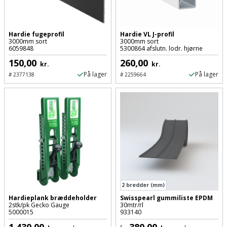
Hardie fugeprofil
Hardie VL J-profil
3000mm sort
3000mm sort
6059848
5300864 afslutn. lodr. hjørne
150,00
260,00
kr.
kr.
På lager
På lager
#
2377138
#
2259664
2
bredder (mm)
Hardieplank bræddeholder
Swisspearl gummiliste EPDM
2stk/pk Gecko Gauge
30mtr/rl
5000015
933140
1.430,00
380,00