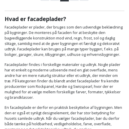
Hvad er facadeplader?
Facadeplader er plader, der bruges som den udvendige beklædning
på bygninger. De monteres på facaden for at beskytte den
bagvedliggende konstruktion mod vind, regn, frost, sol og daglig
slitage, samtidig med at de giver bygningen et færdigt og dekorativt
udtryk. Facadeplader kan bruges på mange typer byggeri, f.eks. på
boliger, garager, skure, tilbygninger, udhuse og erhvervsbygninger.
Facadeplader findes i forskellige materialer og udtryk. Nogle plader
har et enkelt og moderne udseende med en glat overflade, mens
andre har en mere naturlig struktur eller et udtryk, der minder om
træ. På kategorien finder du blandt andet facadeplader fra kendte
producenter som Rockpanel, Hardie og Swisspearl, hvor der er
mulighed for at vælge mellem forskellige farver, formater, tykkelser
og brandklasser.
En facadeplade er derfor en praktisk beskyttelse af bygningen. Men
den er også et synligt designelement, der har stor betydning for
husets samlede udtryk. Når du vælger facadeplader, bør du derfor
både tænke på holdbarhed, vedligeholdelse, farve, overflade,