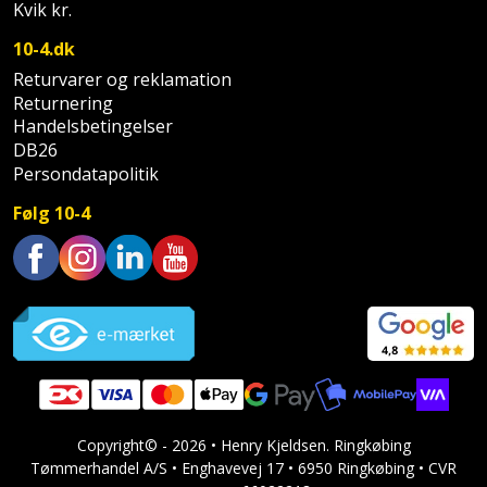
Hammer
Drivhustilbehør
Kvik kr.
terrassebrædder
Detektor
Robotplæneklipper
10-4.dk
Høvl
Elartikler
Lecablokke
Returvarer og reklamation
Diamantskæremaskine
Robotplæneklipper
og
Returnering
Kiler
Flagstænger
tilbehør
fundablokke
Handelsbetingelser
Diamantslibertilbehør
til
DB26
Kloakrenser
Vandpumpe
hus
Persondatapolitik
Lofter
Dykkerpistol
og
Kniv
Følg 10-4
Vertikalskærer
have
Lofttrapper
og
Dyksav
/
hobbykniv
mosfjerner
Fuglefoderhus
Murbinder
Excentersliber
Trustpilot
Koben
Vinduesvasker
Garderobe
Murpap
Excenterslibertilbehør
opbevaring
og
Kridtsnor
murfolie
Fedtsprøjte
Gavekort
Lærlingesæt
Mursten
Flamingoskærer
Copyright© - 2026 • Henry Kjeldsen. Ringkøbing
Grill
Tømmerhandel A/S • Enghavevej 17 • 6950 Ringkøbing • CVR
Landmålerstok