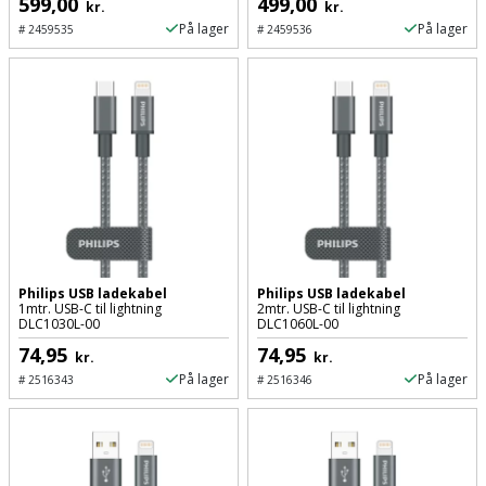
599,00
499,00
kr.
kr.
På lager
På lager
Støttemur
#
2459535
#
2459536
Tommestok
Rotationslaser
Støvsuger
Tømrervinkel
Rundsav
Strygejern
Tragt
Rundsavsklinge
Terrassevarmer
Ud-
Rystepudser
og
Tømidler
Rystepudsertilbehør
aftrækker
Tørrestativ
Philips USB ladekabel
Philips USB ladekabel
Slagboremaskine
Værktøjskasse
1mtr. USB-C til lightning
2mtr. USB-C til lightning
DLC1030L-00
DLC1060L-00
og
Trappevanger
Slagnøgle
74,95
74,95
kr.
kr.
opbevaring
På lager
På lager
#
2516343
#
2516346
Udebruser
Slagnøgletilbehør
Værktøjssæt
afskærmning
Slagskruetrækker
Vaterpas
Varme