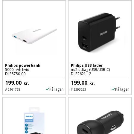
Philips powerbank
Philips USB lader
5000mAh hvid
m/2 udtag (USB/USB-C)
DLP5750-00
DLP2621-12
199,00
199,00
kr.
kr.
På lager
På lager
#
2161758
#
2393253