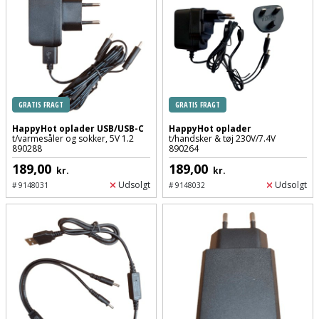
GRATIS FRAGT
GRATIS FRAGT
HappyHot oplader USB/USB-C
HappyHot oplader
t/varmesåler og sokker, 5V 1.2
t/handsker & tøj 230V/7.4V
890288
890264
189,00
189,00
kr.
kr.
Udsolgt
Udsolgt
#
9148031
#
9148032