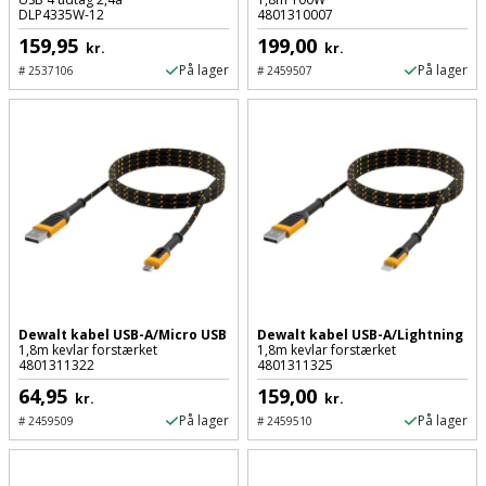
Palleløfter
Industristøvsuger
Højbede
DLP4335W-12
4801310007
Sternbeklædning
159,95
199,00
kr.
kr.
Polsøger
Kantfræser
Højtaler
På lager
På lager
Tag
#
2537106
#
2459507
og
Profilsaks
Kantlimer
Hylder
tagplader
Reb
Kantlimertilbehør
Jagt
Terrassebrædder
og
og
Kap-
snor
fritid
Terrasseopklodsning
og
Renseservietter
geringssav
Jul
Tråd
og
til
Kerneboremaskine
Kaffe
wipes
Dewalt kabel USB-A/Micro USB
Dewalt kabel USB-A/Lightning
byggeri
1,8m kevlar forstærket
1,8m kevlar forstærket
4801311322
4801311325
Klammepistol
Klæbesøm
Sækkelukker
64,95
159,00
Træ
kr.
kr.
På lager
På lager
#
2459509
#
2459510
Klippeværktøj
Køkkenudstyr
Saks
Vinduer
Kombokit
Leg