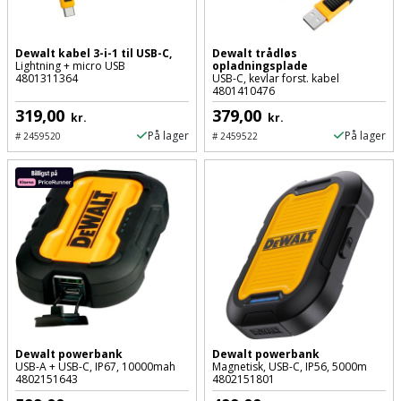
Prepping
Mejselhammer
Soldater
Presenning
støtte
Dewalt kabel 3-i-1 til USB-C,
Dewalt trådløs
Multicutter
Lightning + micro USB
opladningsplade
og
4801311364
USB-C, kevlar forst. kabel
Redskabsskur
4801410476
teleskopstøtte
Multicuttertilbehør
319,00
379,00
kr.
kr.
Rengøring
På lager
På lager
#
2459520
#
2459522
Stålbørste
Multisliber
Shelter
Stemmejern
Nedbrydningshammer
Sikkerhed
Stige
Overfræser
i
hjemmet
Stillads
Overfræsertilbehør
Skadedyrsbekæmpelse
Tænger
Polermaskine
Skraldespandsskjuler
Tagpapbrænder
Rillefræser
Dewalt powerbank
Dewalt powerbank
USB-A + USB-C, IP67, 10000mah
Magnetisk, USB-C, IP56, 5000m
4802151643
4802151801
Skydelåge
Tapetværktøj
Røreværk