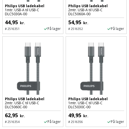
og
Philips USB ladekabel
Philips USB ladekabel
1mtr. USB-A til USB-C
2mtr. USB-A til USB-C
svejsemaskine
DLC5030A-00
DLC5060A-00
44,95
54,95
kr.
kr.
Tagpladeværktøj
På lager
På lager
#
2516351
#
2516352
Trekantsliber
Trekantslibertilbehør
Vægscanner
Varmekanon
Varmepistol
Philips USB ladekabel
Philips USB ladekabel
2mtr. USB-C til USB-C
1mtr. USB-C til USB-C
DLC5060C-00
DLC5030C-00
Vinkelsliber
62,95
49,95
kr.
kr.
På lager
På lager
Vinkelslibertilbehør
#
2516354
#
2516356