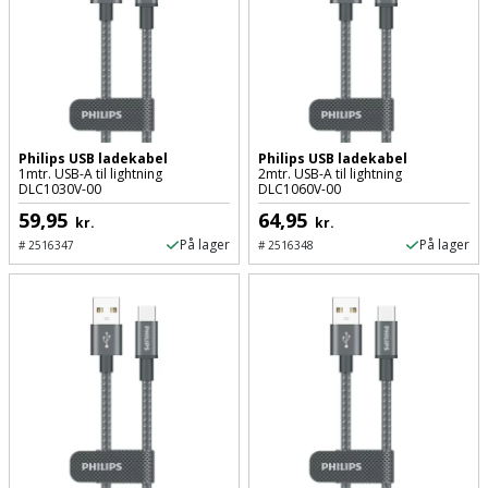
Slibemaskine
Varmepumpeskjuler
Sømpistol
Velux
gardin
Sømpistoltilbehør
Philips USB ladekabel
Philips USB ladekabel
Spånsuger
1mtr. USB-A til lightning
2mtr. USB-A til lightning
DLC1030V-00
DLC1060V-00
59,95
64,95
kr.
kr.
Stiftepistol
På lager
På lager
#
2516347
#
2516348
Stiksav
Stiksavsklinge
Støvblæser
Støvsugertilbehør
Svejseværk