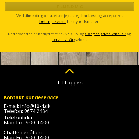
TILMELD MIG
Ved tilmelding bekræfter jeg at jeg har læst og accepteret
betingelserne
for nyhedsmailen
Dette websted er beskyttet af reCAPTCHA, og
Googles privatlivspolitik
og
servicevilkår
gælder.
Til Toppen
Kontakt kundeservice
E-mail:
info@10-4.dk
Telefon:
9674 2484
Telefontider:
Man-Fre: 9:00-14:00
Chatten er åben:
Man-Fre: 9:00-14:00