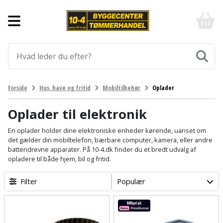
Forside
10-
4
-
Byggematerialer
billigt
online
Aluprofiler
Gulve
byggemarked
og
tømmerhandel
Armering
Fliser
Værktøj
Forside
Hus, have og fritid
Mobiltilbehør
Oplader
-
og
Klik
Asfalt
Afmærkning
Elværktøj
klinker
og
Oplader til elektronik
byg
Befæstigelse
Arbejdsbuk
Afkortersav
Havemaskiner
En oplader holder dine elektroniske enheder kørende, uanset om
Gulvtilbehør
det gælder din mobiltelefon, bærbare computer, kamera, eller andre
batteridrevne apparater. På 10-4.dk finder du et bredt udvalg af
Bordplade
Arbejdsvogn
Afstandsmåler
Brændekløver
Hus,
Gulvunderlag
opladere til både hjem, bil og fritid.
have
Byggeplader
Bærehåndtag
Arbejdsbord
Buskrydder
Gulvvarme
og
Filter
Populær
fritid
Bygningsbeslag
Båndstrammer
Arbejdslamper
Dykpumpe
Laminatgulv
og
og
Affaldssortering
Maling