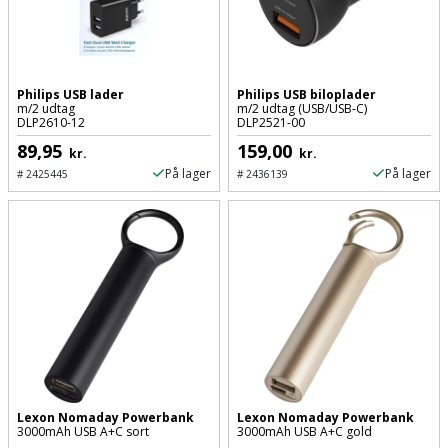
Philips USB lader
Philips USB biloplader
m/2 udtag
m/2 udtag (USB/USB-C)
DLP2610-12
DLP2521-00
89,95
159,00
kr.
kr.
På lager
På lager
#
2425445
#
2436139
Lexon Nomaday Powerbank
Lexon Nomaday Powerbank
3000mAh USB A+C sort
3000mAh USB A+C gold