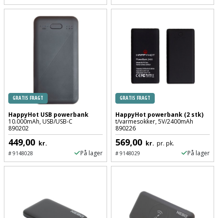
Hammer
Drivhustilbehør
terrassebrædder
Detektor
Robotplæneklipper
Høvl
Elartikler
Lecablokke
Diamantskæremaskine
Robotplæneklipper
og
Kiler
Flagstænger
tilbehør
fundablokke
Diamantslibertilbehør
til
Kloakrenser
Vandpumpe
hus
Lofter
Dykkerpistol
og
Kniv
Vertikalskærer
GRATIS FRAGT
GRATIS FRAGT
have
Lofttrapper
og
Dyksav
/
HappyHot USB powerbank
HappyHot powerbank (2 stk)
hobbykniv
10.000mAh, USB/USB-C
t/varmesokker, 5V/2400mAh
mosfjerner
Fuglefoderhus
Murbinder
890202
890226
Excentersliber
449,00
569,00
Koben
kr.
kr.
pr. pk.
Vinduesvasker
Garderobe
Murpap
Excenterslibertilbehør
På lager
På lager
#
9148028
#
9148029
opbevaring
og
Kridtsnor
murfolie
Fedtsprøjte
Gavekort
Lærlingesæt
Mursten
Flamingoskærer
Grill
Landmålerstok