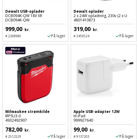
Batteri
kr.
og
Rør
Brænde
Fugtsikring
Fugepistol
Motorenhed
afrensning
og
Dewalt USB-oplader
Dewalt oplader
Betonsliber
DCB094K-QW 18V XR
2 x 24W opladning, 230v (2 x U
og
fittings
DCB094K-QW
4801410873
Brændeovn
Garageport
Motorsav
Spartelmasse
skumpistol
Guides
999,00
319,00
Bindemaskine
kr.
kr.
og
til
Stålvask
På lager
På lager
#
2268980
#
2459524
Brandslukker
Gelænder
Gevindskærer
kædesav
væg
Bits
Gaveideer
Ventilation
Brugskunst
Gips
Gipsværktøj
Motorsav
Tape
og
Bor
Aktiviteter
og
indeklima
Camping
Grundmursplader
Glasløfter
Bordrundsav
kædesav
tilbehør
Damprengøring
Hardieplank
Glasskærer
Bore-
brædder
og
Pælebor
Dørmåtte
Hæftepistol
skruemaskine
Hemsestige
og
Plæneklipper
Dørrist
Milwaukee strømkilde
Apple USB-adapter 12W
-
IRPSU3-0
til iPad
Borehammer
Isolering
4932492907
999927640
hammer
Plæneklipper
Drivhus
782,00
99,00
kr.
kr.
Boremaskinetilbehør
tilbehør
Komposit
På lager
På lager
#
2512529
#
9137203