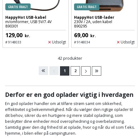
GRATIS FRAGT
GRATIS FRAGT
HappyHot USB-kabel
HappyHot USB-lader
m/omformer, USB 5V/7.4V
230V / 2A, uden kabel
890301
890295
129,00
69,00
kr.
kr.
Udsolgt
Udsolgt
#
9148033
#
9148034
42 produkter
1
2
Derfor er en god oplader vigtig i hverdagen
En god oplader handler om at tilføre strøm samt om sikkerhed,
effektivitet og bekvemmelighed. Når du vælger den rigtige oplader til
dit behov, sikrer du en hurtigere og mere stabil opladning, som
beskytter dine enheder mod overophedning og overbelastning.
Samtidig giver den dig frihed til at oplade, hvor og når du vil som f.eks.
hjemme, i bilen eller på campingturen.