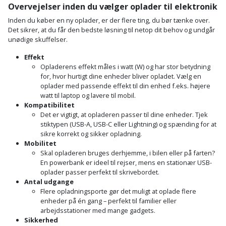
Overvejelser inden du vælger oplader til elektronik
Inden du køber en ny oplader, er der flere ting, du bør tænke over.
Det sikrer, at du får den bedste løsning til netop dit behov og undgår
unødige skuffelser.
Effekt
Opladerens effekt måles i watt (W) og har stor betydning
for, hvor hurtigt dine enheder bliver opladet. Vælg en
oplader med passende effekt til din enhed f.eks. højere
watt til laptop og lavere til mobil.
Kompatibilitet
Det er vigtigt, at opladeren passer til dine enheder. Tjek
stiktypen (USB-A, USB-C eller Lightning) og spænding for at
sikre korrekt og sikker opladning.
Mobilitet
Skal opladeren bruges derhjemme, i bilen eller på farten?
En powerbank er ideel til rejser, mens en stationær USB-
oplader passer perfekt til skrivebordet.
Antal udgange
Flere opladningsporte gør det muligt at oplade flere
enheder på én gang – perfekt til familier eller
arbejdsstationer med mange gadgets.
Sikkerhed