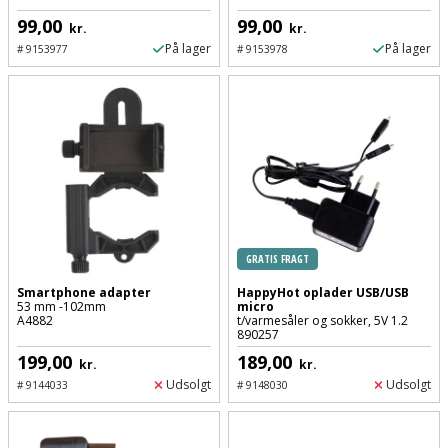
99,00
99,00
kr.
kr.
På lager
På lager
#
9153977
#
9153978
GRATIS FRAGT
Smartphone adapter
HappyHot oplader USB/USB
53 mm -102mm
micro
A4882
t/varmesåler og sokker, 5V 1.2
890257
199,00
189,00
kr.
kr.
Udsolgt
Udsolgt
#
9144033
#
9148030