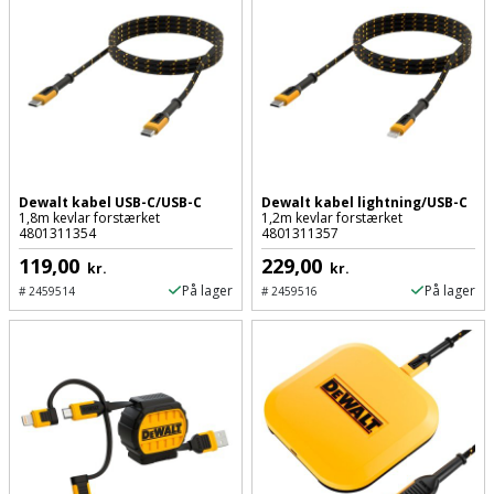
Sav
WinWin
plader
Kompressor
Lommelygte
Savbuk
Lader
Merchandise
Savklinge
Ligesliber
Mobiltilbehør
Skraber
Limpistol
Pavillon
Dewalt kabel USB-C/USB-C
Dewalt kabel lightning/USB-C
Skruestik
1,8m kevlar forstærket
1,2m kevlar forstærket
4801311354
4801311357
Linjelaser
Personlig
Skruetrækker
119,00
229,00
kr.
kr.
pleje
På lager
På lager
#
2459514
#
2459516
Loddekolbe
Skruetvinge
Plantekasser
Luftværktøj
Slibeartikler
Postkasse
Måleinstrumenter
Smøring
Postkassestander
og
Malersprøjte
rustopløser