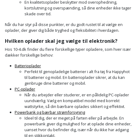
En kvalitetsoplader beskytter mod overophedning,
kortslutning og overspænding, så dine enheder ikke tager
skade over tid.
Når du har styr på disse punkter, er du godt rustet til at vælge en
oplader, der giver dig både tryghed og fleksibilitet i hverdagen.
Hvilken oplader skal jeg vælge til elektronik?
Hos 10-4.dk finder du flere forskellige typer opladere, som hver især
dækker forskellige behov:
Batterioplader
Perfekt til genopladelige batterier i alt fra tøj fra Happyhot
til batterier og mobil. En batterioplader sikrer, at du kan
genbruge dine batterier og mobil.
PC-oplader
Når du arbejder eller studerer, er en pålidelig PC-oplader
uundværlig. Vælg en kompatibel model med korrekt
wattstyrke, så din bærbare oplades sikkert og effektivt.
Powerbank og bærbar strømforsyning
Ideel til dig, der er meget på farten eller på arbejde. En
powerbank giver dig mulighed for at oplade dine enheder,
uanset hvor du befinder dig, især når du ikke har adgang
til en stikkontakt.