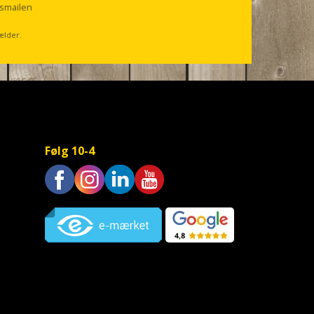
smailen
ælder.
Følg 10-4
Trustpilot