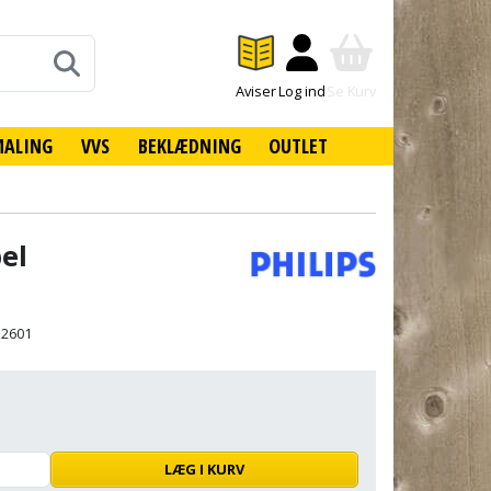
Aviser
Log ind
Se Kurv
MALING
VVS
BEKLÆDNING
OUTLET
el
52601
LÆG I KURV