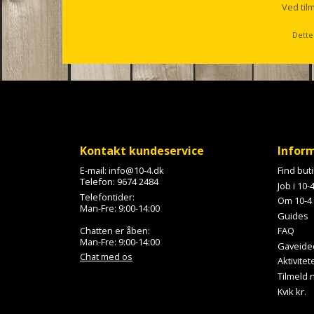
l
Ved til
l
s
Dette
c
r
o
l
l
Kontakt kundeservice
Infor
E-mail:
info@10-4.dk
Find but
Telefon:
9674 2484
Job i 10-
Telefontider:
Om 10-4
Man-Fre: 9:00-14:00
Guides
Chatten er åben:
FAQ
Man-Fre: 9:00-14:00
Gaveide
Chat med os
Aktivitet
Tilmeld
Kvik kr.