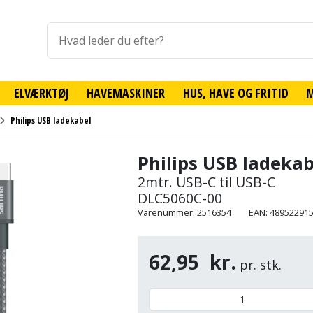
ELVÆRKTØJ
HAVEMASKINER
HUS, HAVE OG FRITID
Philips USB ladekabel
Philips USB ladekab
2mtr. USB-C til USB-C
DLC5060C-00
Varenummer: 2516354
EAN: 48952291
62,95
kr.
pr. stk.