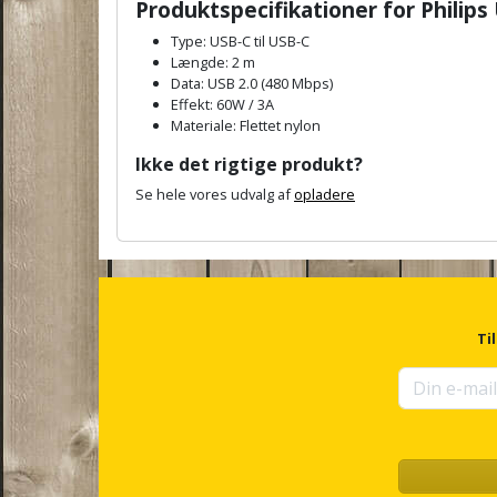
Produktspecifikationer for Philips
Type: USB-C til USB-C
Længde: 2 m
Data: USB 2.0 (480 Mbps)
Effekt: 60W / 3A
Materiale: Flettet nylon
Ikke det rigtige produkt?
Se hele vores udvalg af
opladere
A
n
c
h
o
r
Ti
f
o
r
u
p
s
e