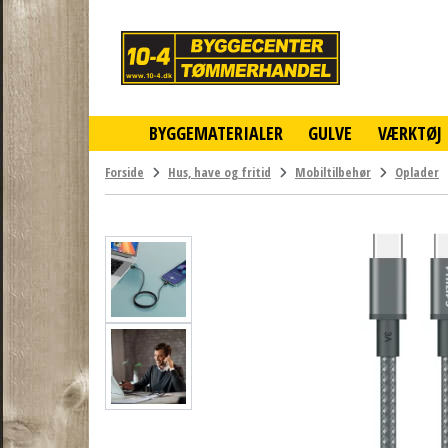
10-
4
-
billigt
online
BYGGEMATERIALER
GULVE
VÆRKTØJ
byggemarked
og
tømmerhandel
Forside
Hus, have og fritid
Mobiltilbehør
Oplader
-
Klik
og
byg