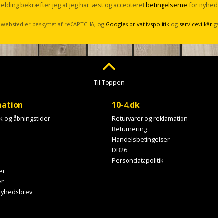
melding bekræfter jeg at jeg har læst og accepteret
betingelserne
for nyhed
 websted er beskyttet af reCAPTCHA, og
Googles privatlivspolitik
og
servicevilkår
g
Til Toppen
mation
10-4.dk
ik og åbningstider
Returvarer og reklamation
4
Returnering
Handelsbetingelser
DB26
Persondatapolitik
er
er
 nyhedsbrev