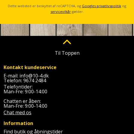
Plastlister
Flisevibrator
Gummibåd
Dette websted er beskyttet af reCAPTCHA, og
Googles privatlivspolitik
og
Løfteudstyr
servicevilkår
gælder.
og
Radonsikring
Føringsskinne
kajak
Målebånd
Rumdeler
Forlængerledning
Havemøbler
Markeringsværktøj
Sand
Fugepistol
Havepleje
og
Mejsel
Til Toppen
Fugtmåler
grus
Haveredskaber
Murerværktøj
Kontakt kundeservice
Gipsskruemaskine
Skruer,
E-mail:
info@10-4.dk
Haveslange
Telefon:
9674 2484
Nedstryger
bolte
Girafsliber
Telefontider:
og
og
Man-Fre: 9:00-14:00
Nøgleværktøj
tilbehør
møtrikker
Girafsliber
Chatten er åben:
Man-Fre: 9:00-14:00
Økse
tilbehør
Havetilbehør
Skunklem
Chat med os
Oliekande
Høvl
Information
Hegn
Søm
Find butik og åbningstider