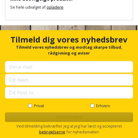
Hammer
Drivhustilbehør
terrassebrædder
Se hele udvalget af
opladere
Detektor
Robotplæneklipper
Høvl
Elartikler
A
Lecablokke
Diamantskæremaskine
n
Robotplæneklipper
og
Kiler
c
Flagstænger
tilbehør
fundablokke
h
Tilmeld dig vores nyhedsbrev
Diamantslibertilbehør
til
o
Kloakrenser
Vandpumpe
hus
r
Tilmeld vores nyhedsbrev og modtag skarpe tilbud,
Lofter
Dykkerpistol
f
rådgivning og aviser
og
Kniv
o
Vertikalskærer
have
Lofttrapper
r
og
Dyksav
/
u
hobbykniv
p
mosfjerner
Fuglefoderhus
Murbinder
Excentersliber
s
e
Koben
Vinduesvasker
Garderobe
Murpap
l
Excenterslibertilbehør
l
opbevaring
og
Kridtsnor
s
Privat
Erhverv
murfolie
Fedtsprøjte
c
Gavekort
r
TILMELD MIG
Lærlingesæt
o
Mursten
Flamingoskærer
Ved tilmelding bekræfter jeg at jeg har læst og accepteret
l
Grill
betingelserne
for nyhedsmailen
Landmålerstok
l