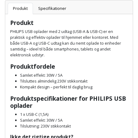
Batteri
kr.
og
Rør
Brænde
Produkt
Specifikationer
Fugtsikring
Fugepistol
Motorenhed
afrensning
og
Betonsliber
og
fittings
Produkt
Brændeovn
Garageport
Motorsav
Spartelmasse
skumpistol
Guides
Bindemaskine
PHILIPS USB oplader med 2 udtag (USB-A & USB-C) er en
og
til
Stålvask
praktisk og effektiv oplader til hjemmet eller kontoret. Med
Brandslukker
Gelænder
Gevindskærer
kædesav
væg
Bits
både USB-A og USB-C udtag kan du nemt oplade to enheder
Gaveideer
Ventilation
samtidig – ideel til både smartphones, tablets og andet
Brugskunst
Gips
elektronisk udstyr.
Gipsværktøj
Motorsav
Tape
og
Bor
Aktiviteter
og
Produktfordele
indeklima
Camping
Grundmursplader
Glasløfter
Bordrundsav
kædesav
Samlet effekt: 30W / 5A
tilbehør
Damprengøring
Tilsluttes almindelig 230V stikkontakt
Hardieplank
Glasskærer
Bore-
Kompakt design – perfekt til daglig brug
brædder
og
Pælebor
Dørmåtte
Produktspecifikationer for PHILIPS USB
Hæftepistol
skruemaskine
oplader
Hemsestige
og
Plæneklipper
Dørrist
1 x USB-C (1,5A)
-
Borehammer
Isolering
Samlet effekt: 30W / 5A
hammer
Plæneklipper
Drivhus
Tilslutning: 230V stikkontakt
Boremaskinetilbehør
tilbehør
Komposit
Ikke det rigtige produkt?