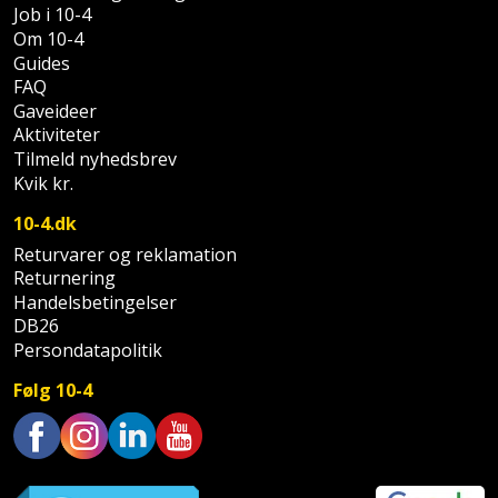
Palleløfter
Industristøvsuger
Højbede
Job i 10-4
Sternbeklædning
Om 10-4
Guides
Polsøger
Kantfræser
Højtaler
Tag
FAQ
og
Gaveideer
Profilsaks
Kantlimer
Hylder
Aktiviteter
tagplader
Tilmeld nyhedsbrev
Reb
Kantlimertilbehør
Jagt
Kvik kr.
Terrassebrædder
og
og
Kap-
10-4.dk
snor
fritid
Terrasseopklodsning
og
Returvarer og reklamation
Returnering
Renseservietter
geringssav
Jul
Tråd
Handelsbetingelser
og
til
DB26
Kerneboremaskine
Kaffe
wipes
Persondatapolitik
byggeri
Klammepistol
Klæbesøm
Følg 10-4
Sækkelukker
Træ
Klippeværktøj
Køkkenudstyr
Saks
Vinduer
Trustpilot
Kombokit
Leg