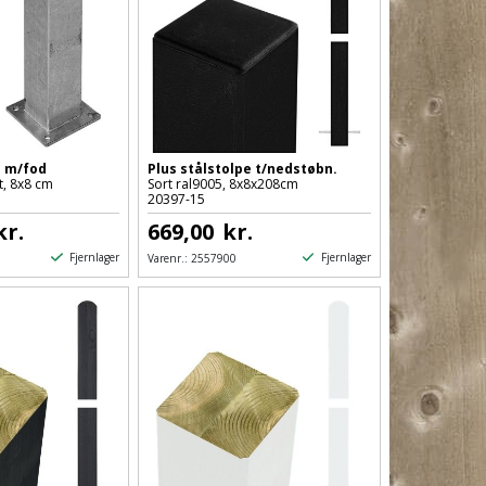
e m/fod
Plus stålstolpe t/nedstøbn.
t, 8x8 cm
Sort ral9005, 8x8x208cm
20397-15
kr.
669,00
kr.
Fjernlager
Fjernlager
Varenr.:
2557900