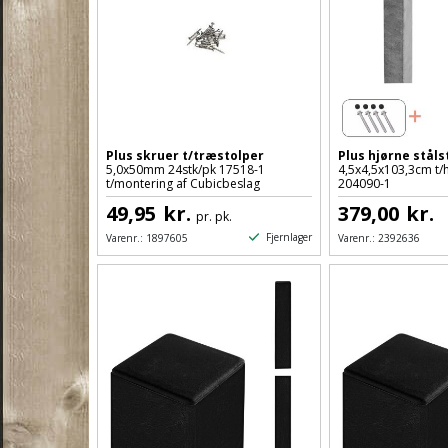
Plus skruer t/træstolper
Plus hjørne stål
5,0x50mm 24stk/pk 17518-1
4,5x4,5x103,3cm t/
t/montering af Cubicbeslag
204090-1
49,95
kr.
379,00
kr.
pr. pk.
Fjernlager
Varenr.:
1897605
Varenr.:
2392636