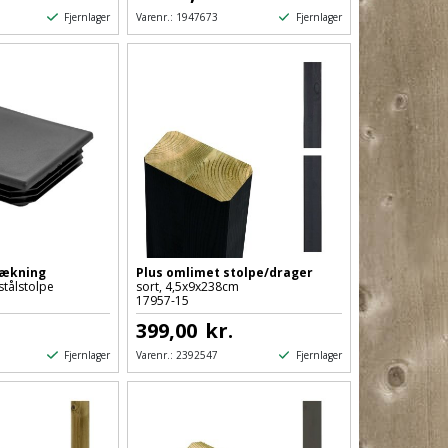
Fjernlager
Fjernlager
Varenr.:
1947673
dækning
Plus omlimet stolpe/drager
stålstolpe
sort, 4,5x9x238cm
17957-15
399,00
kr.
Fjernlager
Fjernlager
Varenr.:
2392547