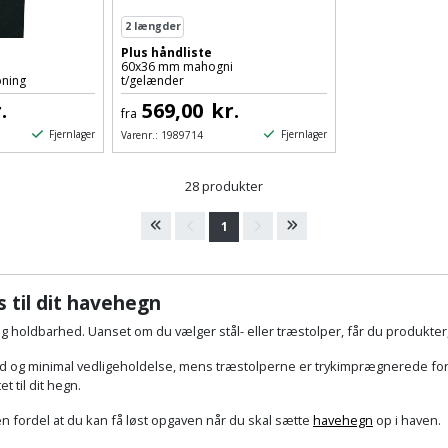
2
længder
Plus håndliste
60x36 mm mahogni
bning
t/gelænder
.
569,00
kr.
fra
Fjernlager
Fjernlager
Varenr.:
1989714
28 produkter
1
s til dit havehegn
 holdbarhed. Uanset om du vælger stål- eller træstolper, får du produkter, 
vetid og minimal vedligeholdelse, mens træstolperne er trykimprægnerede f
t til dit hegn.
den fordel at du kan få løst opgaven når du skal sætte
havehegn
op i haven.