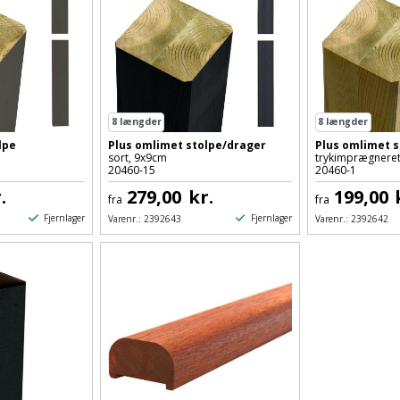
8
længder
8
længder
lpe
Plus omlimet stolpe/drager
Plus omlimet 
sort, 9x9cm
trykimprægneret
20460-15
20460-1
.
279,00
kr.
199,00
fra
fra
Fjernlager
Fjernlager
Varenr.:
2392643
Varenr.:
2392642