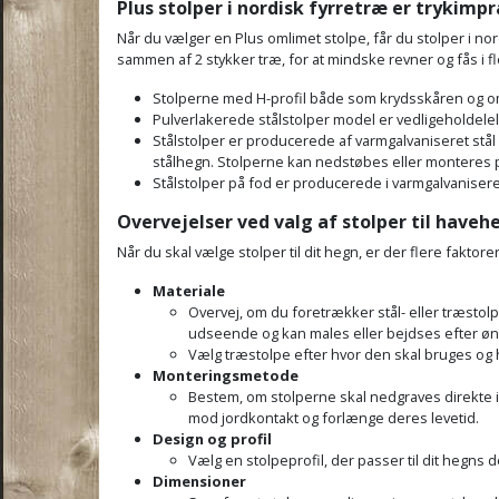
Plus stolper i nordisk fyrretræ er trykimp
Når du vælger en Plus omlimet stolpe, får du stolper i nor
sammen af 2 stykker træ, for at mindske revner og fås i fl
Stolperne med H-profil både som krydsskåren og oml
Pulverlakerede stålstolper model er vedligeholdelel
Stålstolper er producerede af varmgalvaniseret stå
stålhegn. Stolperne kan nedstøbes eller monteres 
Stålstolper på fod er producerede i varmgalvaniseret
Overvejelser ved valg af stolper til haveh
Når du skal vælge stolper til dit hegn, er der flere faktorer
Materiale
Overvej, om du foretrækker stål- eller træstol
udseende og kan males eller bejdses efter øn
Vælg træstolpe efter hvor den skal bruges og 
Monteringsmetode
Bestem, om stolperne skal nedgraves direkte i
mod jordkontakt og forlænge deres levetid.
Design og profil
Vælg en stolpeprofil, der passer til dit hegns 
Dimensioner