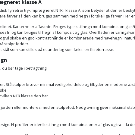
rægneret klasse A
disk fyrretræ trykimprægneret NTR i klasse A, som betyder at den er beskytt
ere farver så den kan bruges sammen med hegn i forskellige farver. Her er et
imet. Kanterne er affasede. Bruges typisk til hegn med kombination glas/
sesfri og kan bruges til hegn af komposit og glas. Overfladen er varmgalvan
l og vil skabe en god kontrast når de er kombinerede med havehegn i natu
på stolpefødder.
 stål som kan stilles på et underlag som f.eks. en fliseterrasse.
egn
, du bør tage i betragtning:
per. Stålstolper kræver minimal vedligeholdelse og tilbyder en moderne æste
ske.
hvilken NTR klasse den har.
 jorden eller monteres med en stolpefod. Nedgravning giver maksimal stabi
design. H-profiler er ideelle til hegn med kombinationer af glas og træ, da d