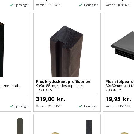
Fjernlager
Fjernlager
Varenr.:
1835415
Varenr.:
1686465
Plus krydsskået profilstolpe
Plus stolpeaf
 t/nedstøb.
9x9x188cm,endestolpe,sort
80x80mm sort t/
17719-15
20390-15
319,00
kr.
19,95
kr.
Fjernlager
Fjernlager
Varenr.:
2158150
Varenr.:
2159172