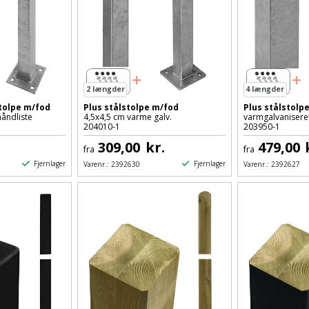
2
længder
4
længder
stolpe m/fod
Plus stålstolpe m/fod
Plus stålstolp
håndliste
4,5x4,5 cm varme galv.
varmgalvanisere
204010-1
203950-1
309,00
kr.
479,00
fra
fra
Fjernlager
Fjernlager
Varenr.:
2392630
Varenr.:
2392627