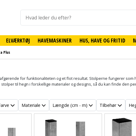
ELVÆRKTØJ
HAVEMASKINER
HUS, HAVE OG FRITID
ra Plus
r afgørende for funktionaliteten og et flot resultat. Stolperne fungerer som
stolper til hegn i forskellige materialer og designs, så du kan finde den perf
Farve
Materiale
Længde (cm - m)
Tilbehør
Heg