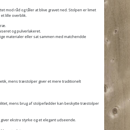
et mod råd og tåler at blive gravet ned. Stolpen er limet
 lille overblik.
træ.
iseret og pulverlakeret.
rlige materialer eller sat sammen med matchendde
tik, mens træstolper giver et mere traditionelt
litet, mens brug af stolpefødder kan beskytte træstolper
e giver ekstra styrke og et elegant udseende.