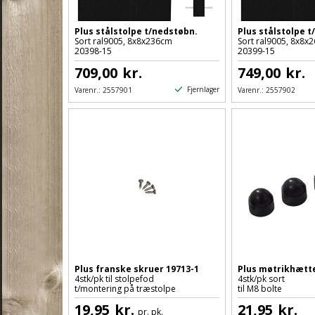
Plus stålstolpe t/nedstøbn.
Plus stålstolpe t
Sort ral9005, 8x8x236cm
Sort ral9005, 8x8x
20398-15
20399-15
709,00
kr.
749,00
kr.
Fjernlager
Varenr.:
2557901
Varenr.:
2557902
Plus franske skruer 19713-1
Plus møtrikhætte
4stk/pk til stolpefod
4stk/pk sort
t/montering på træstolpe
til M8 bolte
19,95
kr.
21,95
kr.
pr. pk.