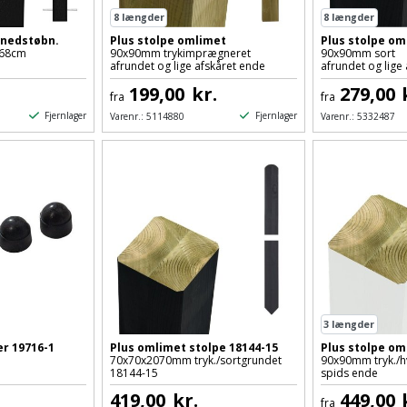
8
længder
8
længder
/nedstøbn.
Plus stolpe omlimet
Plus stolpe om
268cm
90x90mm trykimprægneret
90x90mm sort
afrundet og lige afskåret ende
afrundet og lige
199,00
kr.
279,00
fra
fra
Fjernlager
Fjernlager
Varenr.:
5114880
Varenr.:
5332487
3
længder
r 19716-1
Plus omlimet stolpe 18144-15
Plus stolpe om
70x70x2070mm tryk./sortgrundet
90x90mm tryk./h
18144-15
spids ende
419,00
kr.
449,00
fra