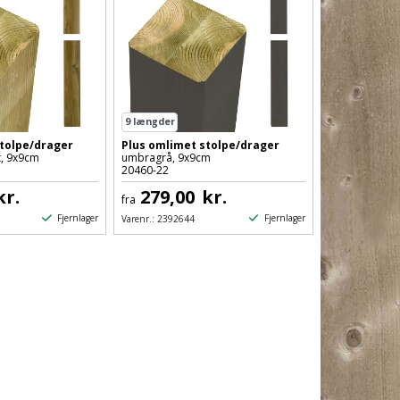
9
længder
stolpe/drager
Plus omlimet stolpe/drager
, 9x9cm
umbragrå, 9x9cm
20460-22
kr.
279,00
kr.
fra
Fjernlager
Fjernlager
Varenr.:
2392644