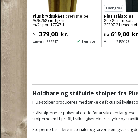
3
længder
Plus krydsskået profilstolpe
Plus stålstolpe
9x9x268 cm, hjørne
80 x 80 mm, sort
m/2 spor, 17747-1
20397-21 t/nedstø
379,00
kr.
619,00
kr
fra
fra
Fjernlager
Varenr.:
1882247
Varenr.:
2159173
Holdbare og stilfulde stolper fra Plu
Plus-stolper produceres med tanke og fokus på kvalitet og
Stålstolperne er pulverlakerede for at sikre en lang le
stolperne en H-profil, hvilket giver ekstra styrke og stabilite
Stolperne fås i flere materialer og farver, som giver dig 