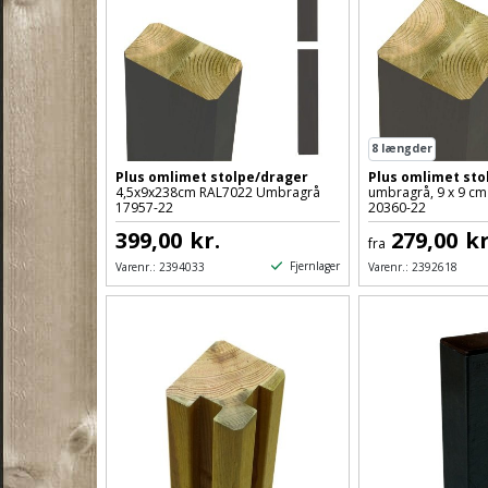
8
længder
Plus omlimet stolpe/drager
Plus omlimet sto
4,5x9x238cm RAL7022 Umbragrå
umbragrå, 9 x 9 cm
17957-22
20360-22
399,00
kr.
279,00
kr
fra
Fjernlager
Varenr.:
2394033
Varenr.:
2392618