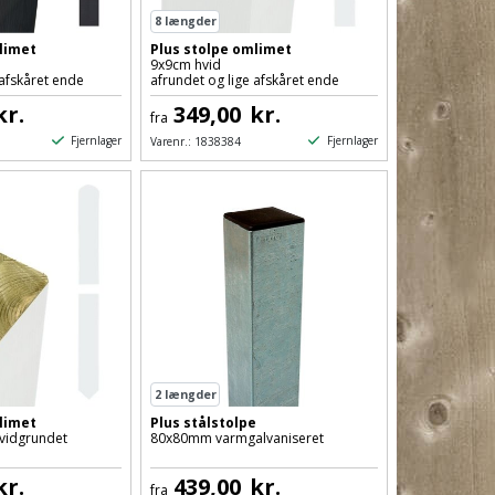
8
længder
limet
Plus stolpe omlimet
9x9cm hvid
 afskåret ende
afrundet og lige afskåret ende
kr.
349,00
kr.
fra
Fjernlager
Fjernlager
Varenr.:
1838384
2
længder
limet
Plus stålstolpe
vidgrundet
80x80mm varmgalvaniseret
kr.
439,00
kr.
fra