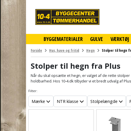
10-
4
-
billigt
online
BYGGEMATERIALER
GULVE
VÆRKTØJ
byggemarked
og
tømmerhandel
Forside
Hus, have og fritid
Hegn
Stolper til hegn f
-
Klik
Stolper til hegn fra Plus
og
byg
Når du skal opsætte et hegn, er valget af de rette stolpe
holdbarhed. Hos 10-4.dk tilbyder vi et bredt udvalg af Plus 
Filter:
Mærke
NTR klasse
Stolpelængde