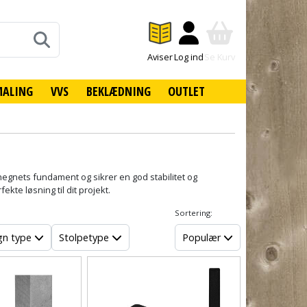
Aviser
Log ind
Se Kurv
MALING
VVS
BEKLÆDNING
OUTLET
 hegnets fundament og sikrer en god stabilitet og
ekte løsning til dit projekt.
Sortering:
n type
Stolpetype
Populær