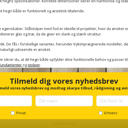
t hegns specifikationer. Korrekte dimensioner sikrer en harmonisk og stabi
dit hegn både er funktionelt og æstetisk tiltalende.
e egenskaber. Stålstolper med fod er ideelle til projekter, hvor du ønsker 
mbinerer glas og træ, da de giver en slank og stærk struktur.
etik. De fås i forskellige varianter, herunder trykimprægnerede modeller, de
t naturligt udseende er ønsket.
ve sikrer du, at dit hegn både opfylder dine funktionelle behov og passer til
fundamenter
og
stolper
.
Tilmeld dig vores nyhedsbrev
lmeld vores nyhedsbrev og modtag skarpe tilbud, rådgivning og avi
Privat
Erhverv
TILMELD MIG