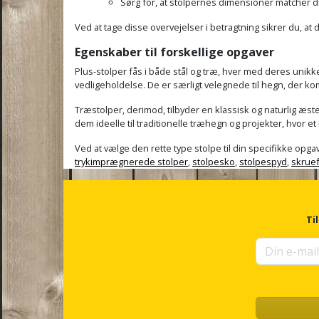
Sørg for, at stolpernes dimensioner matcher di
Ved at tage disse overvejelser i betragtning sikrer du, at 
Egenskaber til forskellige opgaver
Plus-stolper fås i både stål og træ, hver med deres unikk
vedligeholdelse. De er særligt velegnede til hegn, der ko
Træstolper, derimod, tilbyder en klassisk og naturlig æst
dem ideelle til traditionelle træhegn og projekter, hvor e
Ved at vælge den rette type stolpe til din specifikke opga
trykimprægnerede stolper
,
stolpesko
,
stolpespyd
,
skrue
Ti