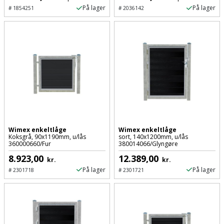
Sav
WinWin
På lager
På lager
#
1854251
#
2036142
plader
Kompressor
Lommelygte
Savbuk
Lader
Merchandise
Savklinge
Ligesliber
Mobiltilbehør
Skraber
Limpistol
Pavillon
Skruestik
Linjelaser
Personlig
Skruetrækker
pleje
Wimex enkeltlåge
Wimex enkeltlåge
Koksgrå, 90x1190mm, u/lås
sort, 140x1200mm, u/lås
Loddekolbe
Skruetvinge
360000660/Fur
380014066/Glyngøre
Plantekasser
8.923,00
12.389,00
kr.
kr.
Luftværktøj
Slibeartikler
På lager
På lager
#
2301718
#
2301721
Postkasse
Måleinstrumenter
Smøring
Postkassestander
og
Malersprøjte
rustopløser