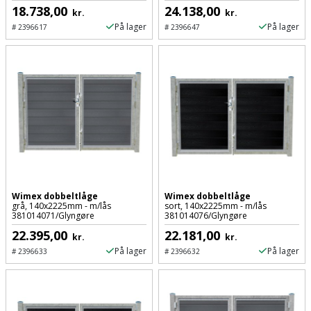
18.738,00
24.138,00
kr.
kr.
På lager
På lager
#
2396617
#
2396647
Wimex dobbeltlåge
Wimex dobbeltlåge
grå, 140x2225mm - m/lås
sort, 140x2225mm - m/lås
381014071/Glyngøre
381014076/Glyngøre
22.395,00
22.181,00
kr.
kr.
På lager
På lager
#
2396633
#
2396632