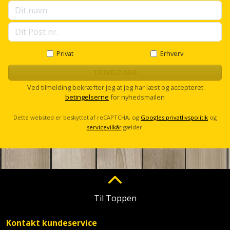
Det kan være dyrere i indkøb end et traditionelt
træhegn, og udtrykket er mere ensartet og mindre
naturligt end ægte træ. Komposit kan også blive
varmt i direkte sol, og farven kan ændre sig en
smule over tid afhængigt af kvaliteten, placeringen
Privat
Erhverv
og vejrforholdet.
TILMELD MIG
Ved tilmelding bekræfter jeg at jeg har læst og accepteret
betingelserne
for nyhedsmailen
Dette websted er beskyttet af reCAPTCHA, og
Googles privatlivspolitik
og
servicevilkår
gælder.
Til Toppen
Kontakt kundeservice