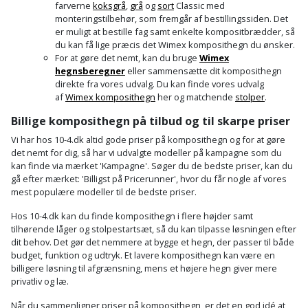
farverne
koksgrå
,
grå
og
sort
Classic med
monteringstilbehør, som fremgår af bestillingssiden. Det
er muligt at bestille fag samt enkelte kompositbrædder, så
du kan få lige præcis det Wimex komposithegn du ønsker.
For at gøre det nemt, kan du bruge
Wimex
hegnsberegner
eller sammensætte dit komposithegn
direkte fra vores udvalg. Du kan finde vores udvalg
af
Wimex komposithegn
her og matchende
stolper
.
Billige komposithegn på tilbud og til skarpe priser
Vi har hos 10-4.dk altid gode priser på komposithegn og for at gøre
det nemt for dig, så har vi udvalgte modeller på kampagne som du
kan finde via mærket 'Kampagne'. Søger du de bedste priser, kan du
gå efter mærket: 'Billigst på Pricerunner', hvor du får nogle af vores
mest populære modeller til de bedste priser.
Hos 10-4.dk kan du finde komposithegn i flere højder samt
tilhørende låger og stolpestartsæt, så du kan tilpasse løsningen efter
dit behov. Det gør det nemmere at bygge et hegn, der passer til både
budget, funktion og udtryk. Et lavere komposithegn kan være en
billigere løsning til afgrænsning, mens et højere hegn giver mere
privatliv og læ.
Når du sammenligner priser på komposithegn, er det en god idé at