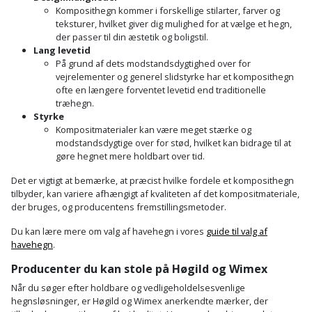
Komposithegn kommer i forskellige stilarter, farver og
teksturer, hvilket giver dig mulighed for at vælge et hegn,
der passer til din æstetik og boligstil.
Lang levetid
På grund af dets modstandsdygtighed over for
vejrelementer og generel slidstyrke har et komposithegn
ofte en længere forventet levetid end traditionelle
træhegn.
Styrke
Kompositmaterialer kan være meget stærke og
modstandsdygtige over for stød, hvilket kan bidrage til at
gøre hegnet mere holdbart over tid.
Det er vigtigt at bemærke, at præcist hvilke fordele et komposithegn
tilbyder, kan variere afhængigt af kvaliteten af det kompositmateriale,
der bruges, og producentens fremstillingsmetoder.
Du kan lære mere om valg af havehegn i vores
guide til valg af
havehegn
.
Producenter du kan stole på Høgild og Wimex
Når du søger efter holdbare og vedligeholdelsesvenlige
hegnsløsninger, er Høgild og Wimex anerkendte mærker, der