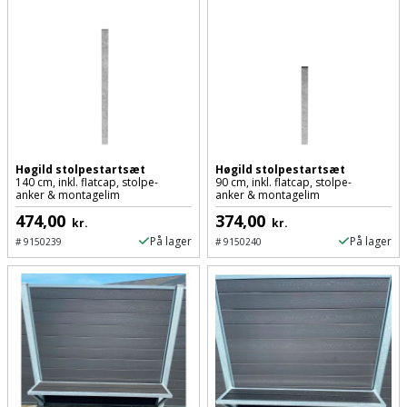
Plastlister
Flisevibrator
Gummibåd
Løfteudstyr
og
Radonsikring
Føringsskinne
kajak
Målebånd
Rumdeler
Forlængerledning
Havemøbler
Markeringsværktøj
Sand
Fugepistol
Havepleje
og
Mejsel
Høgild stolpestartsæt
Høgild stolpestartsæt
Fugtmåler
grus
140 cm, inkl. flatcap, stolpe-
90 cm, inkl. flatcap, stolpe-
anker & montagelim
anker & montagelim
Haveredskaber
Murerværktøj
474,00
374,00
Gipsskruemaskine
Skruer,
kr.
kr.
Haveslange
På lager
På lager
Nedstryger
#
9150239
#
9150240
bolte
Girafsliber
og
og
Nøgleværktøj
tilbehør
møtrikker
Girafsliber
Økse
tilbehør
Havetilbehør
Skunklem
Oliekande
Høvl
Hegn
Søm