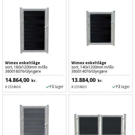
Slibemaskine
Varmepumpeskjuler
Sømpistol
Velux
gardin
Sømpistoltilbehør
Spånsuger
Stiftepistol
Wimex enkeltlåge
Wimex enkeltlåge
sort, 180x1200mm m/lås
sort, 140x1200mm m/lås
380018076/Glyngøre
380014076/Glyngøre
Stiksav
14.864,00
13.884,00
kr.
kr.
På lager
På lager
#
2334604
#
2334603
Stiksavsklinge
Støvblæser
Støvsugertilbehør
Svejseværk