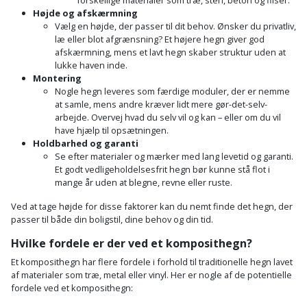
Højde og afskærmning
Vælg en højde, der passer til dit behov. Ønsker du privatliv,
læ eller blot afgrænsning? Et højere hegn giver god
afskærmning, mens et lavt hegn skaber struktur uden at
lukke haven inde.
Montering
Nogle hegn leveres som færdige moduler, der er nemme
at samle, mens andre kræver lidt mere gør-det-selv-
arbejde. Overvej hvad du selv vil og kan – eller om du vil
have hjælp til opsætningen.
Holdbarhed og garanti
Se efter materialer og mærker med lang levetid og garanti.
Et godt vedligeholdelsesfrit hegn bør kunne stå flot i
mange år uden at blegne, revne eller ruste.
Ved at tage højde for disse faktorer kan du nemt finde det hegn, der
passer til både din boligstil, dine behov og din tid.
Hvilke fordele er der ved et komposithegn?
Et komposithegn har flere fordele i forhold til traditionelle hegn lavet
af materialer som træ, metal eller vinyl. Her er nogle af de potentielle
fordele ved et komposithegn: