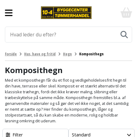
Forside
10-
4
-
Byggematerialer
billigt
online
Aluprofiler
Gulve
byggemarked
og
tømmerhandel
Armering
Fliser
Værktøj
Forside
Hus, have og fritid
Hegn
Komposithegn
-
og
Klik
Asfalt
Afmærkning
Elværktøj
klinker
og
Komposithegn
byg
Befæstigelse
Arbejdsbuk
Afkortersav
Havemaskiner
Med et komposithegn får du et flot og vedligeholdelsesfrit hegn til
Gulvtilbehør
din have, terrasse eller skel. Komposit er et stærkt alternativ til det
klassiske træhegn, fordi det ikke kræver maling, slibning eller
Bordplade
Arbejdsvogn
Afstandsmåler
Brændekløver
Hus,
Gulvunderlag
træbeskyttelse på samme måde. Komposithegn fremstilles bl.a. af
have
genanvendte materialer og så gør det vel ikke noget, at det samtidig
Byggeplader
Bærehåndtag
Arbejdsbord
Buskrydder
er nemt at sætte op? Her finder du komposithegn, låger og
Gulvvarme
og
stolpestartsæt, så du kan skabe en moderne, rolig og holdbar
fritid
løsning omkring dit uderum.
Bygningsbeslag
Båndstrammer
Arbejdslamper
Dykpumpe
Laminatgulv
og
og
Affaldssortering
Maling
Filter
Standard