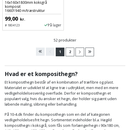
16x160x1800mm koksgrå
komposit
16601940 m/træstruktur
99,00
kr.
På lager
#
1804123
52 produkter
1
2
Hvad er et komposithegn?
Et komposithegn består af en kombination af træfibre og plast.
Materialet er udviklet til at ligne træ i udtrykket, men med en mere
vedligeholdelsesvenlig overflade. Derfor er komposithegn et
populært valg, hvis du ønsker et hegn, der holder sig pænt uden
løbende maling, slibning eller behandling.
På 10-4.dk finder du komposithegn som en del af kategorien
vedligeholdelsesfrit hegn. Sortimentet indeholder bl.a. Høgild
komposithegn i koksgrå, som fås som forlængerhegn i 90x180 cm,