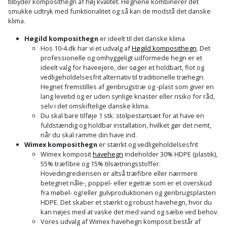
tilbyder komposithegn af høj kvalitet. Hegnene kombinerer det
smukke udtryk med funktionalitet og så kan de modstå det danske
klima.
Høgild komposithegn
er ideelt til det danske klima
Hos 10-4.dk har vi et udvalg af
Høgild komposithegn
. Det
professionelle og omhyggeligt udformede hegn er et
ideelt valg for haveejere, der søger et holdbart, flot og
vedligeholdelsesfrit alternativ til traditionelle træhegn.
Hegnet fremstilles af genbrugstræ og -plast som giver en
lang levetid og er uden synlige knaster eller risiko for råd,
selv i det omskiftelige danske klima.
Du skal bare tilføje 1 stk. stolpestartsæt for at have en
fuldstændig og holdbar installation, hvilket gør det nemt,
når du skal ramme din have ind.
Wimex komposithegn
er stærkt og vedligeholdelsesfrit
Wimex komposit
havehegn
indeholder 30% HDPE (plastik),
55% træfibre og 15% tilsætningsstoffer.
Hovedingrediensen er altså træfibre eller nærmere
betegnet nåle-, poppel- eller egetræ som er et overskud
fra møbel- og/eller gulvproduktionen og genbrugsplasten
HDPE. Det skaber et stærkt og robust havehegn, hvor du
kan nøjes med at vaske det med vand og sæbe ved behov.
Vores udvalg af Wimex havehegn komposit består af