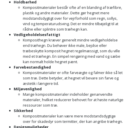
Holdbarhed
Kompositmaterialer består ofte af en blanding af træfibre,
plastik og andre materialer. Dette gør hegnet mere
modstandsdygtigt over for vejrforhold som regn, sollys,
vind og temperaturudsving. Det er mindre tilbøjeligt til at
rådne eller splintre som træhegn kan.
Vedligeholdelsesfattigt
Komposithegn kræver generelt mindre vedligeholdelse
end træhegn. Du behøver ikke male, bejdse eller
træbeskytte komposit hegnet regelmæssigt, som du ville
med et træhegn. En simpel rengøring med vand og sæbe
kan normalt holde hegnet pænt.
Farvebestandighed
Kompositmaterialer er ofte farveægte og falmer ikke så let
som træ. Dette betyder, at hegnet vil bevare sin farve og
æstetik i længere tid.
Miljøvenlighed
Mange kompositmaterialer indeholder genanvendte
materialer, hvilket reducerer behovet for at høste naturlige
ressourcer som træ.
Sikkerhed
Kompositmaterialer kan være mere modstandsdygtige
over for skadedyr som termitter, der kan angribe træhegn.
Designmuligheder