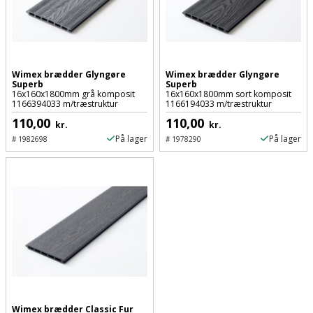
Wimex brædder Glyngøre
Wimex brædder Glyngøre
Superb
Superb
16x160x1800mm grå komposit
16x160x1800mm sort komposit
1166394033 m/træstruktur
1166194033 m/træstruktur
110,00
110,00
kr.
kr.
På lager
På lager
#
1982698
#
1978290
Wimex brædder Classic Fur