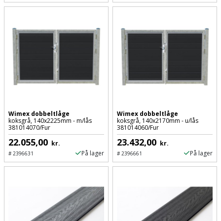
Wimex dobbeltlåge
Wimex dobbeltlåge
koksgrå, 140x2225mm - m/lås
koksgrå, 140x2170mm - u/lås
381014070/Fur
381014060/Fur
22.055,00
23.432,00
kr.
kr.
På lager
På lager
#
2396631
#
2396661