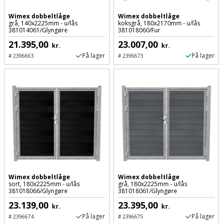
Wimex dobbeltlåge
Wimex dobbeltlåge
grå, 140x2225mm - u/lås
koksgrå, 180x2170mm - u/lås
381014061/Glyngøre
381018060/Fur
21.395,00
23.007,00
kr.
kr.
På lager
På lager
#
2396663
#
2396673
Wimex dobbeltlåge
Wimex dobbeltlåge
sort, 180x2225mm - u/lås
grå, 180x2225mm - u/lås
381018066/Glyngøre
381018061/Glyngøre
23.139,00
23.395,00
kr.
kr.
På lager
På lager
#
2396674
#
2396675