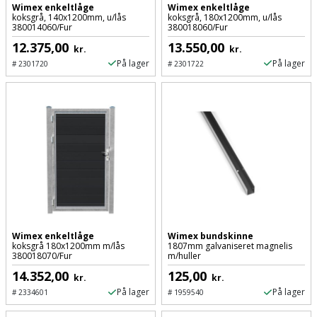
Wimex enkeltlåge
Wimex enkeltlåge
koksgrå, 140x1200mm, u/lås
koksgrå, 180x1200mm, u/lås
Støttemur
380014060/Fur
380018060/Fur
Tommestok
Rotationslaser
12.375,00
13.550,00
kr.
kr.
Støvsuger
Tømrervinkel
Rundsav
På lager
På lager
#
2301720
#
2301722
Strygejern
Tragt
Rundsavsklinge
Terrassevarmer
Ud-
Rystepudser
og
Tømidler
Rystepudsertilbehør
aftrækker
Tørrestativ
Slagboremaskine
Værktøjskasse
og
Trappevanger
Slagnøgle
Wimex enkeltlåge
Wimex bundskinne
opbevaring
koksgrå 180x1200mm m/lås
1807mm galvaniseret magnelis
Udebruser
380018070/Fur
m/huller
Slagnøgletilbehør
Værktøjssæt
afskærmning
14.352,00
125,00
kr.
kr.
På lager
På lager
#
2334601
#
1959540
Slagskruetrækker
Vaterpas
Varme