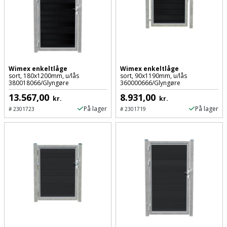
Prepping
Mejselhammer
Soldater
Presenning
støtte
Multicutter
og
Redskabsskur
teleskopstøtte
Multicuttertilbehør
Wimex enkeltlåge
Wimex enkeltlåge
Rengøring
sort, 180x1200mm, u/lås
sort, 90x1190mm, u/lås
Stålbørste
Multisliber
380018066/Glyngøre
360000666/Glyngøre
Shelter
13.567,00
8.931,00
kr.
kr.
Stemmejern
Nedbrydningshammer
På lager
På lager
#
2301723
#
2301719
Sikkerhed
Stige
Overfræser
i
hjemmet
Stillads
Overfræsertilbehør
Skadedyrsbekæmpelse
Tænger
Polermaskine
Skraldespandsskjuler
Tagpapbrænder
Rillefræser
Skydelåge
Tapetværktøj
Røreværk