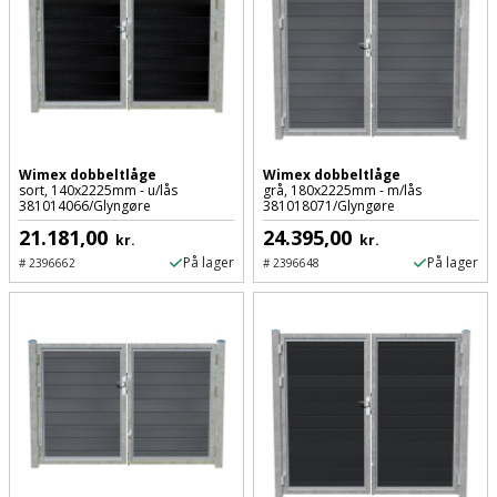
Wimex dobbeltlåge
Wimex dobbeltlåge
sort, 140x2225mm - u/lås
grå, 180x2225mm - m/lås
381014066/Glyngøre
381018071/Glyngøre
21.181,00
24.395,00
kr.
kr.
På lager
På lager
#
2396662
#
2396648