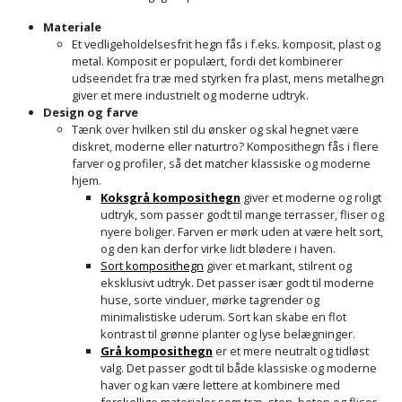
Materiale
Et vedligeholdelsesfrit hegn fås i f.eks. komposit, plast og
metal. Komposit er populært, fordi det kombinerer
udseendet fra træ med styrken fra plast, mens metalhegn
giver et mere industrielt og moderne udtryk.
Design og farve
Tænk over hvilken stil du ønsker og skal hegnet være
diskret, moderne eller naturtro? Komposithegn fås i flere
farver og profiler, så det matcher klassiske og moderne
hjem.
Koksgrå komposithegn
giver et moderne og roligt
udtryk, som passer godt til mange terrasser, fliser og
nyere boliger. Farven er mørk uden at være helt sort,
og den kan derfor virke lidt blødere i haven.
Sort komposithegn
giver et markant, stilrent og
eksklusivt udtryk. Det passer især godt til moderne
huse, sorte vinduer, mørke tagrender og
minimalistiske uderum. Sort kan skabe en flot
kontrast til grønne planter og lyse belægninger.
Grå komposithegn
er et mere neutralt og tidløst
valg. Det passer godt til både klassiske og moderne
haver og kan være lettere at kombinere med
forskellige materialer som træ, sten, beton og fliser.