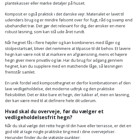
plantekasser eller mørke detaljer på huset.
Komposit er også praktisk i det danske vejr. Materialet er lavet til
udendørs brug og er mindre følsomt over for fugt, råd og svamp end
ubehandlet træ. Det gør det relevant for dig, der ønsker en mere
robust løsning, som kan stå ude året rundt.
Når hegnet fås i flere højder og kan kombineres med låger og
stolpestartsæt, bliver det nemmere at tilpasse til dit behov. Et lavere
hegn kan være nok til at markere en afgrænsning, mens et højere
hegn giver mere privatliv og læ. Har du brug for adgang gennem
hegnet, kan du supplere med en matchende låge, så løsningen
fremstår samlet.
En unik fordel ved komposithegnet er derfor kombinationen af den
lave vedligeholdelse, det moderne udtryk og den praktiske
fleksibilitet. Det er ikke bare et hegn, der lukker af, men en løsning,
der kan være med til at definere hele dit uderum.
Hvad skal du overveje, før du vælger et
vedligeholdelsesfrit hegn?
Når du skal vælge det rette hegn til din have eller terrasse, er det en
god idé at tage nogle praktiske ting med i dine overvejelser.
Herunder finder du de vigtigste punkter: