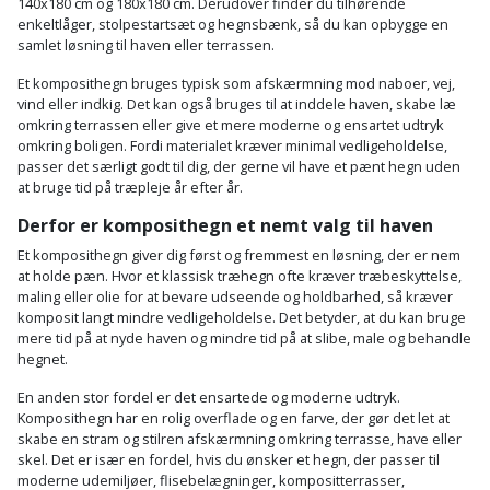
140x180 cm og 180x180 cm. Derudover finder du tilhørende
enkeltlåger, stolpestartsæt og hegnsbænk, så du kan opbygge en
samlet løsning til haven eller terrassen.
Et komposithegn bruges typisk som afskærmning mod naboer, vej,
vind eller indkig. Det kan også bruges til at inddele haven, skabe læ
omkring terrassen eller give et mere moderne og ensartet udtryk
omkring boligen. Fordi materialet kræver minimal vedligeholdelse,
passer det særligt godt til dig, der gerne vil have et pænt hegn uden
at bruge tid på træpleje år efter år.
Derfor er komposithegn et nemt valg til haven
Et komposithegn giver dig først og fremmest en løsning, der er nem
at holde pæn. Hvor et klassisk træhegn ofte kræver træbeskyttelse,
maling eller olie for at bevare udseende og holdbarhed, så kræver
komposit langt mindre vedligeholdelse. Det betyder, at du kan bruge
mere tid på at nyde haven og mindre tid på at slibe, male og behandle
hegnet.
En anden stor fordel er det ensartede og moderne udtryk.
Komposithegn har en rolig overflade og en farve, der gør det let at
skabe en stram og stilren afskærmning omkring terrasse, have eller
skel. Det er især en fordel, hvis du ønsker et hegn, der passer til
moderne udemiljøer, flisebelægninger, kompositterrasser,