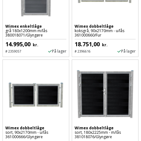
og
svejsemaskine
Wimex enkeltlåge
Wimex dobbeltlåge
Tagpladeværktøj
grå 180x1200mm m/lås
koksgrå, 90x2170mm - u/lås
380018071/Glyngøre
361000660/Fur
14.995,00
18.751,00
Trekantsliber
kr.
kr.
På lager
På lager
#
2359057
#
2396616
Trekantslibertilbehør
Vægscanner
Varmekanon
Varmepistol
Vinkelsliber
Wimex dobbeltlåge
Wimex dobbeltlåge
sort, 90x2170mm - u/lås
sort, 180x2225mm - m/lås
Vinkelslibertilbehør
361000666/Glyngøre
381018076/Glyngøre