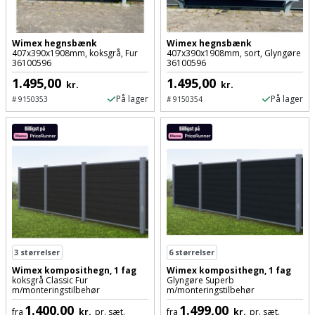
Palleløfter
Industristøvsuger
Højbede
Sternbeklædning
Polsøger
Kantfræser
Højtaler
Wimex hegnsbænk
Wimex hegnsbænk
Tag
407x390x1908mm, koksgrå, Fur
407x390x1908mm, sort, Glyngøre
36100596
36100596
og
Profilsaks
Kantlimer
Hylder
1.495,00
1.495,00
tagplader
kr.
kr.
På lager
På lager
#
9150353
#
9150354
Reb
Kantlimertilbehør
Jagt
Terrassebrædder
og
og
Kap-
snor
fritid
Terrasseopklodsning
og
Renseservietter
geringssav
Jul
Tråd
og
til
Kerneboremaskine
Kaffe
wipes
byggeri
Klammepistol
Klæbesøm
Sækkelukker
3
størrelser
6
størrelser
Træ
Wimex komposithegn, 1 fag
Wimex komposithegn, 1 fag
Klippeværktøj
Køkkenudstyr
Saks
koksgrå Classic Fur
Glyngøre Superb
Vinduer
m/monteringstilbehør
m/monteringstilbehør
1.400,00
1.499,00
Kombokit
Leg
fra
kr.
pr. sæt.
fra
kr.
pr. sæt.