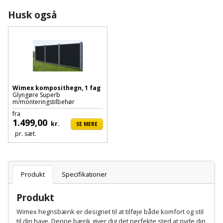
Plastlister
Flisevibrator
Gummibåd
Husk også
Løfteudstyr
og
Radonsikring
Føringsskinne
kajak
Målebånd
Rumdeler
Forlængerledning
Havemøbler
Markeringsværktøj
Sand
Fugepistol
Havepleje
og
Mejsel
Wimex komposithegn, 1 fag
Glyngøre Superb
Fugtmåler
grus
m/monteringstilbehør
Haveredskaber
Murerværktøj
fra
Gipsskruemaskine
1.499,00
Skruer,
kr.
SE MERE
Haveslange
Nedstryger
pr. sæt.
bolte
Girafsliber
og
og
Nøgleværktøj
tilbehør
møtrikker
Girafsliber
Produkt
Specifikationer
Økse
tilbehør
Havetilbehør
Skunklem
Produkt
Oliekande
Høvl
Hegn
Søm
Wimex hegnsbænk er designet til at tilføje både komfort og stil
til din have. Denne bænk giver dig det perfekte sted at nyde din