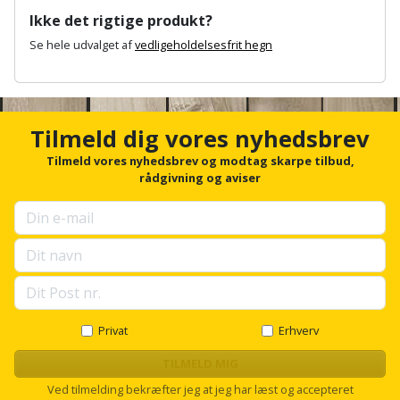
Sav
WinWin
Ikke det rigtige produkt?
plader
Kompressor
Lommelygte
Savbuk
Se hele udvalget af
vedligeholdelsesfrit hegn
A
Lader
Merchandise
Savklinge
n
c
Ligesliber
Mobiltilbehør
Skraber
h
Tilmeld dig vores nyhedsbrev
o
r
Tilmeld vores nyhedsbrev og modtag skarpe tilbud,
Limpistol
Pavillon
Skruestik
f
rådgivning og aviser
o
Linjelaser
Personlig
Skruetrækker
r
u
pleje
p
Loddekolbe
Skruetvinge
s
Plantekasser
e
Luftværktøj
Slibeartikler
l
l
Postkasse
s
Måleinstrumenter
Privat
Erhverv
Smøring
c
Postkassestander
og
r
TILMELD MIG
Malersprøjte
o
rustopløser
Ved tilmelding bekræfter jeg at jeg har læst og accepteret
l