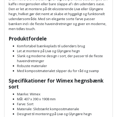
Palleløfter
Industristøvsuger
Højbede
kaffe i morgensolen eller bare slappe af i din udendørs oase.
Sternbeklædning
Den er let at montere på dit eksisterende Livø eller Glyngøre
hegn, hvilket gør det nemt at skabe et hyggeligt og funktionelt
Polsøger
Kantfræser
Højtaler
Tag
udendørsområde. Med sin elegante sorte farve passer
bænken ind i de fleste haveindretninger og giver en moderne,
og
Profilsaks
Kantlimer
Hylder
men tidløs touch.
tagplader
Produktfordele
Reb
Kantlimertilbehør
Jagt
Terrassebrædder
og
Komfortabel bænkeplads til udendørs brug
og
Let at montere på Livø og Glyngøre hegn
Kap-
snor
fritid
Slank og moderne design i sort, der passer til de fleste
Terrasseopklodsning
og
haveindretninger
Renseservietter
geringssav
Robuste materialer
Jul
Tråd
Med kompositmaterialet slipper du for råd og svamp
og
til
Kerneboremaskine
Kaffe
Specifikationer for Wimex hegnsbænk
wipes
byggeri
sort
Klammepistol
Klæbesøm
Sækkelukker
Mærke: Wimex
Træ
Mål: 407 x 390 x 1908 mm
Klippeværktøj
Køkkenudstyr
Farve: Sort
Saks
Vinduer
Materiale: Slidstærkt kompositmateriale
Designet til montering på Livø og Glyngøre hegn
Kombokit
Leg