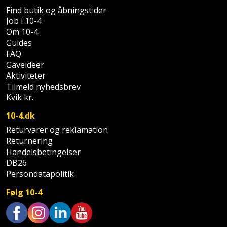
Find butik og åbningstider
Støttemur
Tommestok
Job i 10-4
Rotationslaser
Om 10-4
Støvsuger
Guides
Tømrervinkel
Rundsav
FAQ
Strygejern
Gaveideer
Tragt
Rundsavsklinge
Aktiviteter
Tilmeld nyhedsbrev
Terrassevarmer
Ud-
Rystepudser
Kvik kr.
og
Tømidler
10-4.dk
Rystepudsertilbehør
aftrækker
Returvarer og reklamation
Tørrestativ
Slagboremaskine
Returnering
Værktøjskasse
Handelsbetingelser
og
Trappevanger
DB26
Slagnøgle
opbevaring
Persondatapolitik
Udebruser
Slagnøgletilbehør
Følg 10-4
Værktøjssæt
afskærmning
Slagskruetrækker
Vaterpas
Varme