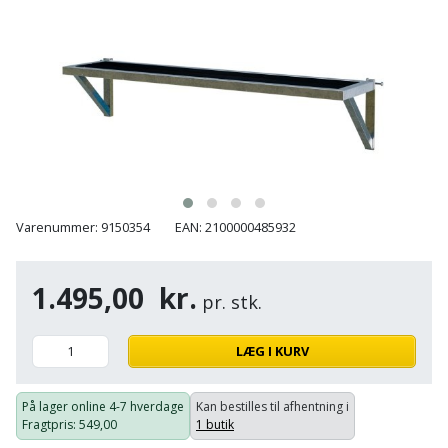
Hammer
Drivhustilbehør
terrassebrædder
Detektor
Robotplæneklipper
Høvl
Elartikler
Lecablokke
Diamantskæremaskine
Robotplæneklipper
og
Kiler
Flagstænger
tilbehør
fundablokke
Diamantslibertilbehør
til
Kloakrenser
Vandpumpe
hus
Lofter
Dykkerpistol
og
Kniv
Vertikalskærer
have
Lofttrapper
og
Dyksav
/
Varenummer: 9150354
EAN: 2100000485932
hobbykniv
mosfjerner
Fuglefoderhus
Murbinder
Excentersliber
1.495,00
kr.
Koben
Vinduesvasker
pr. stk.
Garderobe
Murpap
Excenterslibertilbehør
opbevaring
og
Kridtsnor
LÆG I KURV
murfolie
Fedtsprøjte
Gavekort
Lærlingesæt
Mursten
Flamingoskærer
På lager online
4-7 hverdage
Kan bestilles til afhentning i
Grill
Fragtpris
: 549,00
1 butik
Landmålerstok