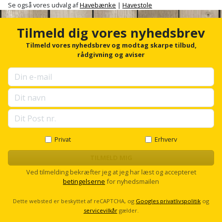
Se også vores udvalg af
Havebænke
|
Havestole
og
svejsemaskine
Tilmeld dig vores nyhedsbrev
Tilmeld vores nyhedsbrev og modtag skarpe tilbud,
Tagpladeværktøj
rådgivning og aviser
Trekantsliber
Trekantslibertilbehør
Vægscanner
Privat
Erhverv
Varmekanon
TILMELD MIG
Varmepistol
Ved tilmelding bekræfter jeg at jeg har læst og accepteret
betingelserne
for nyhedsmailen
Vinkelsliber
Dette websted er beskyttet af reCAPTCHA, og
Googles privatlivspolitik
og
Vinkelslibertilbehør
servicevilkår
gælder.