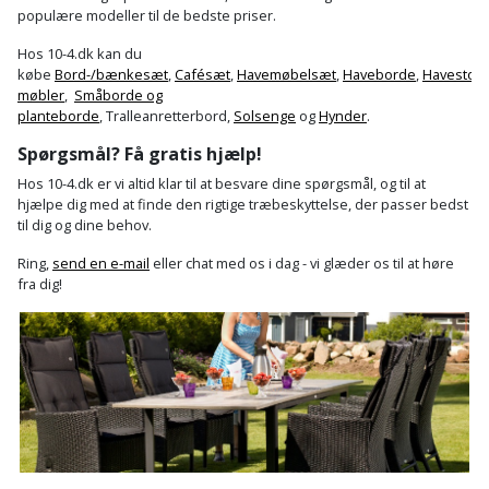
populære modeller til de bedste priser.
Slibemaskine
Varmepumpeskjuler
Hos 10-4.dk kan du
Sømpistol
købe
Bord-/bænkesæt
,
Cafésæt
,
Havemøbelsæt
,
Haveborde
,
Havestole
Velux
møbler
,
Småborde og
planteborde
, Tralleanretterbord,
Solsenge
og
Hynder
.
gardin
Sømpistoltilbehør
Spørgsmål? Få gratis hjælp!
Spånsuger
Hos 10-4.dk er vi altid klar til at besvare dine spørgsmål, og til at
hjælpe dig med at finde den rigtige træbeskyttelse, der passer bedst
Stiftepistol
til dig og dine behov.
Ring,
send en e-mail
eller chat med os i dag - vi glæder os til at høre
Stiksav
fra dig!
Stiksavsklinge
Støvblæser
Støvsugertilbehør
Svejseværk