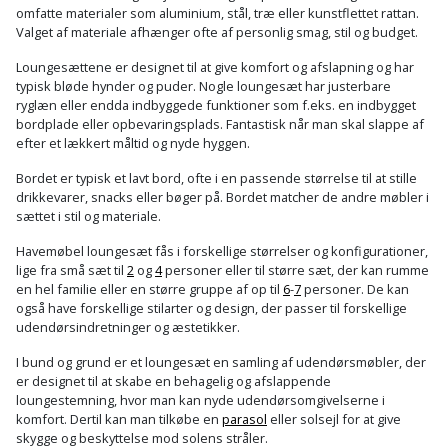
Plastlister
Flisevibrator
omfatte materialer som aluminium, stål, træ eller kunstflettet rattan.
Gummibåd
Løfteudstyr
Valget af materiale afhænger ofte af personlig smag, stil og budget.
og
Radonsikring
Føringsskinne
Loungesættene er designet til at give komfort og afslapning og har
kajak
Målebånd
typisk bløde hynder og puder. Nogle loungesæt har justerbare
Rumdeler
Forlængerledning
ryglæn eller endda indbyggede funktioner som f.eks. en indbygget
Havemøbler
bordplade eller opbevaringsplads. Fantastisk når man skal slappe af
Markeringsværktøj
efter et lækkert måltid og nyde hyggen.
Sand
Fugepistol
Havepleje
og
Mejsel
Bordet er typisk et lavt bord, ofte i en passende størrelse til at stille
Fugtmåler
drikkevarer, snacks eller bøger på. Bordet matcher de andre møbler i
grus
Haveredskaber
sættet i stil og materiale.
Murerværktøj
Gipsskruemaskine
Skruer,
Havemøbel loungesæt fås i forskellige størrelser og konfigurationer,
Haveslange
Nedstryger
lige fra små sæt til
2
og
4
personer eller til større sæt, der kan rumme
bolte
Girafsliber
en hel familie eller en større gruppe af op til
6
-
7
personer. De kan
og
og
også have forskellige stilarter og design, der passer til forskellige
Nøgleværktøj
tilbehør
møtrikker
udendørsindretninger og æstetikker.
Girafsliber
Økse
I bund og grund er et loungesæt en samling af udendørsmøbler, der
tilbehør
Havetilbehør
Skunklem
er designet til at skabe en behagelig og afslappende
loungestemning, hvor man kan nyde udendørsomgivelserne i
Oliekande
Høvl
Hegn
komfort. Dertil kan man tilkøbe en
parasol
eller solsejl for at give
Søm
skygge og beskyttelse mod solens stråler.