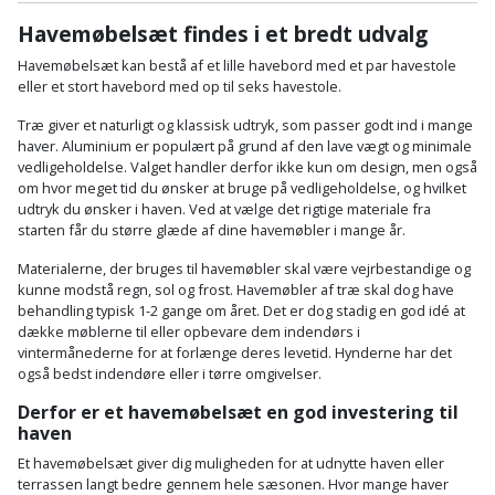
Batteri
kr.
og
Rør
Havemøbelsæt findes i et bredt udvalg
Brænde
Fugtsikring
Fugepistol
Motorenhed
afrensning
og
Betonsliber
og
Havemøbelsæt kan bestå af et lille havebord med et par havestole
fittings
Brændeovn
Garageport
eller et stort havebord med op til seks havestole.
Motorsav
Spartelmasse
skumpistol
Guides
Bindemaskine
og
til
Stålvask
Træ giver et naturligt og klassisk udtryk, som passer godt ind i mange
Brandslukker
Gelænder
Gevindskærer
haver. Aluminium er populært på grund af den lave vægt og minimale
kædesav
væg
Bits
vedligeholdelse. Valget handler derfor ikke kun om design, men også
Gaveideer
Ventilation
Brugskunst
Gips
om hvor meget tid du ønsker at bruge på vedligeholdelse, og hvilket
Gipsværktøj
Motorsav
Tape
og
Bor
udtryk du ønsker i haven. Ved at vælge det rigtige materiale fra
Aktiviteter
og
starten får du større glæde af dine havemøbler i mange år.
indeklima
Camping
Grundmursplader
Glasløfter
Bordrundsav
kædesav
Materialerne, der bruges til havemøbler skal være vejrbestandige og
tilbehør
kunne modstå regn, sol og frost. Havemøbler af træ skal dog have
Damprengøring
Hardieplank
Glasskærer
Bore-
behandling typisk 1-2 gange om året. Det er dog stadig en god idé at
brædder
dække møblerne til eller opbevare dem indendørs i
og
Pælebor
Dørmåtte
vintermånederne for at forlænge deres levetid. Hynderne har det
Hæftepistol
skruemaskine
også bedst indendøre eller i tørre omgivelser.
Hemsestige
og
Plæneklipper
Dørrist
Derfor er et havemøbelsæt en god investering til
-
Borehammer
Isolering
haven
hammer
Plæneklipper
Drivhus
Et havemøbelsæt giver dig muligheden for at udnytte haven eller
Boremaskinetilbehør
tilbehør
Komposit
terrassen langt bedre gennem hele sæsonen. Hvor mange haver