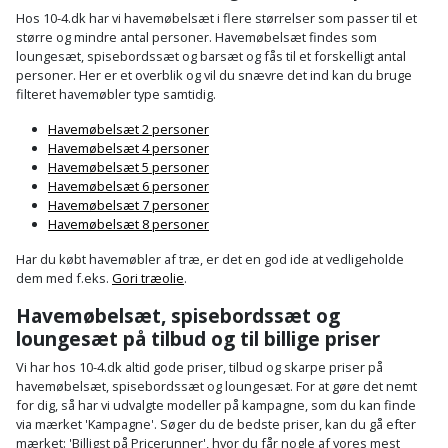
Hos 10-4.dk har vi havemøbelsæt i flere størrelser som passer til et
Støttemur
større og mindre antal personer. Havemøbelsæt findes som
Tommestok
Rotationslaser
loungesæt, spisebordssæt og barsæt og fås til et forskelligt antal
personer. Her er et overblik og vil du snævre det ind kan du bruge
Støvsuger
Tømrervinkel
Rundsav
filteret havemøbler type samtidig.
Strygejern
Havemøbelsæt 2 personer
Tragt
Rundsavsklinge
Havemøbelsæt 4 personer
Havemøbelsæt 5 personer
Terrassevarmer
Ud-
Rystepudser
Havemøbelsæt 6 personer
Havemøbelsæt 7 personer
og
Tømidler
Havemøbelsæt 8 personer
Rystepudsertilbehør
aftrækker
Har du købt havemøbler af træ, er det en god ide at vedligeholde
Tørrestativ
Slagboremaskine
dem med f.eks.
Gori træolie
.
Værktøjskasse
og
Havemøbelsæt, spisebordssæt og
Trappevanger
Slagnøgle
loungesæt på tilbud og til billige priser
opbevaring
Udebruser
Vi har hos 10-4.dk altid gode priser, tilbud og skarpe priser på
Slagnøgletilbehør
Værktøjssæt
afskærmning
havemøbelsæt, spisebordssæt og loungesæt. For at gøre det nemt
for dig, så har vi udvalgte modeller på kampagne, som du kan finde
Slagskruetrækker
via mærket 'Kampagne'. Søger du de bedste priser, kan du gå efter
Vaterpas
Varme
mærket: 'Billigst på Pricerunner', hvor du får nogle af vores mest