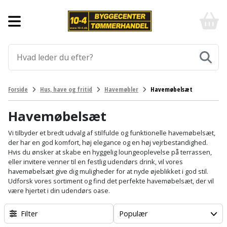
Forside
10-
4
-
Byggematerialer
billigt
online
Aluprofiler
Gulve
byggemarked
og
tømmerhandel
Armering
Fliser
Værktøj
Forside
Hus, have og fritid
Havemøbler
Havemøbelsæt
-
og
Klik
Asfalt
Afmærkning
Elværktøj
klinker
og
Havemøbelsæt
byg
Befæstigelse
Arbejdsbuk
Afkortersav
Havemaskiner
Vi tilbyder et bredt udvalg af stilfulde og funktionelle havemøbelsæt,
Gulvtilbehør
der har en god komfort, høj elegance og en høj vejrbestandighed.
Hvis du ønsker at skabe en hyggelig loungeoplevelse på terrassen,
Bordplade
Arbejdsvogn
Afstandsmåler
Brændekløver
Hus,
Gulvunderlag
eller invitere venner til en festlig udendørs drink, vil vores
have
havemøbelsæt give dig muligheder for at nyde øjeblikket i god stil.
Byggeplader
Bærehåndtag
Arbejdsbord
Buskrydder
Udforsk vores sortiment og find det perfekte havemøbelsæt, der vil
Gulvvarme
og
være hjertet i din udendørs oase.
fritid
Bygningsbeslag
Båndstrammer
Arbejdslamper
Dykpumpe
Laminatgulv
Filter
Populær
og
og
Affaldssortering
Maling