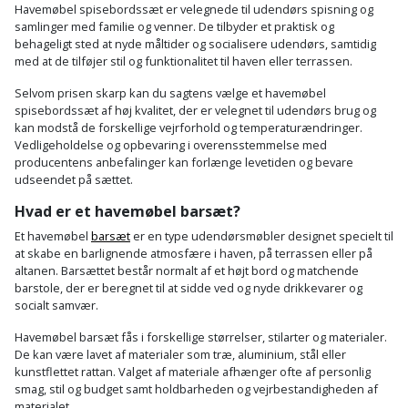
Sav
WinWin
Havemøbel spisebordssæt er velegnede til udendørs spisning og
samlinger med familie og venner. De tilbyder et praktisk og
plader
Kompressor
Lommelygte
Savbuk
behageligt sted at nyde måltider og socialisere udendørs, samtidig
med at de tilføjer stil og funktionalitet til haven eller terrassen.
Lader
Merchandise
Savklinge
Selvom prisen skarp kan du sagtens vælge et havemøbel
spisebordssæt af høj kvalitet, der er velegnet til udendørs brug og
Ligesliber
Mobiltilbehør
Skraber
kan modstå de forskellige vejrforhold og temperaturændringer.
Vedligeholdelse og opbevaring i overensstemmelse med
producentens anbefalinger kan forlænge levetiden og bevare
Limpistol
Pavillon
Skruestik
udseendet på sættet.
Linjelaser
Hvad er et havemøbel barsæt?
Personlig
Skruetrækker
pleje
Et havemøbel
barsæt
er en type udendørsmøbler designet specielt til
Loddekolbe
at skabe en barlignende atmosfære i haven, på terrassen eller på
Skruetvinge
altanen. Barsættet består normalt af et højt bord og matchende
Plantekasser
barstole, der er beregnet til at sidde ved og nyde drikkevarer og
Luftværktøj
Slibeartikler
socialt samvær.
Postkasse
Måleinstrumenter
Havemøbel barsæt fås i forskellige størrelser, stilarter og materialer.
Smøring
De kan være lavet af materialer som træ, aluminium, stål eller
Postkassestander
og
kunstflettet rattan. Valget af materiale afhænger ofte af personlig
Malersprøjte
smag, stil og budget samt holdbarheden og vejrbestandigheden af
rustopløser
materialet.