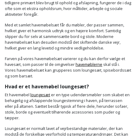
Hammer
Drivhustilbehør
tidligere primært blev brugt til ophold og afslapning, fungerer de i dag
terrassebrædder
ofte som et ekstra opholdsrum, hvor måltider, arbejde og sociale
Detektor
Robotplæneklipper
aktiviteter foregår.
Høvl
Elartikler
Lecablokke
Diamantskæremaskine
Robotplæneklipper
Med et samlet havemøbelsæt får du møbler, der passer sammen,
og
Kiler
Flagstænger
hvilket giver et harmonisk udtryk og en højere komfort. Samtidig
tilbehør
fundablokke
slipper du for selv at sammensætte bord og stole. Moderne
Diamantslibertilbehør
til
havemøbelsæt kan desuden modstå det skiftende danske vejr,
Kloakrenser
Vandpumpe
hus
hvilket giver en lang levetid og mindre vedligeholdelse.
Lofter
Dykkerpistol
og
Kniv
Farven på vores havemøbelsæt varierer og du kan derfor vælge et
Vertikalskærer
have
Lofttrapper
havesæt, som passer til de omgivelser
havemøblerne
skal stå i.
og
Dyksav
/
Vores havemøbelsæt kan grupperes som loungesæt, spisebordssæt
hobbykniv
og som barsæt.
mosfjerner
Fuglefoderhus
Murbinder
Excentersliber
Hvad er et havemøbel loungesæt?
Koben
Vinduesvasker
Garderobe
Murpap
Excenterslibertilbehør
Et havemøbel
loungesæt
er en type udendørsmøbler som skabet en
opbevaring
og
behagelig og afslappende loungestemning i haven, på terrassen
Kridtsnor
eller på altanen. Sættet består typisk af flere dele, herunder sofaer,
murfolie
Fedtsprøjte
stole, borde og eventuelt tilhørende accessories som puder og
Gavekort
Lærlingesæt
tæpper.
Mursten
Flamingoskærer
Grill
Loungesæt er normalt lavet af vejrbestandige materialer, der kan
Landmålerstok
modstå de forskellige vejrforhold og temperaturændringer. Det kan