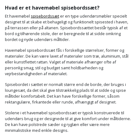
Palleløfter
Industristøvsuger
Højbede
Sternbeklædning
Hvad er et havemøbel spisebordssæt?
Et havemøbel
spisebordssæt
er en type udendørsmøbler specielt
Polsøger
Kantfræser
Højtaler
Tag
designet til at skabe et behageligt og funktionelt spisested i haven,
på terrassen eller på altanen. Spisebordssættet består typisk af et
og
Profilsaks
Kantlimer
Hylder
bord og tilhørende stole, der er beregnede til at sidde omkring
tagplader
bordet og nyde udendørs måltider.
Reb
Kantlimertilbehør
Jagt
Havemøbel spisebordssæt fås i forskellige størrelser, former og
Terrassebrædder
og
og
materialer. De kan være lavet af materialer som træ, aluminium, stål
Kap-
eller kunstflettet rattan. Valget af materiale afhænger ofte af
snor
fritid
Terrasseopklodsning
personlig smag, stil og budget samt holdbarheden og
og
vejrbestandigheden af materialet.
Renseservietter
geringssav
Jul
Tråd
Spisebordet i sættet er normalt større end de borde, der bruges i
og
til
loungesæt, da det skal give tilstrækkelig plads til at sidde og spise
Kerneboremaskine
Kaffe
wipes
måltider komfortabelt. Det kan have forskellige former, såsom
byggeri
rektangulære, firkantede eller runde, afhængigt af designet.
Klammepistol
Klæbesøm
Sækkelukker
Træ
Stolene i et havemøbel spisebordssæt er typisk konstruerede til
udendørs brug og er designede til at give komfort under måltiderne.
Klippeværktøj
Køkkenudstyr
Saks
De kan have polstrede sæder og ryglæn eller være mere
Vinduer
minimalistiske med enkle designs.
Kombokit
Leg