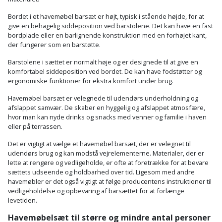
Prepping
Mejselhammer
Soldater
Bordet i et havemøbel barsæt er højt, typisk i stående højde, for at
Presenning
give en behagelig siddeposition ved barstolene. Det kan have en fast
støtte
Multicutter
bordplade eller en barlignende konstruktion med en forhøjet kant,
og
der fungerer som en barstøtte.
Redskabsskur
teleskopstøtte
Multicuttertilbehør
Barstolene i sættet er normalt høje og er designede til at give en
Rengøring
komfortabel siddeposition ved bordet. De kan have fodstøtter og
Stålbørste
Multisliber
ergonomiske funktioner for ekstra komfort under brug.
Shelter
Havemøbel barsæt er velegnede til udendørs underholdning og
Stemmejern
Nedbrydningshammer
afslappet samvær. De skaber en hyggelig og afslappet atmosfære,
Sikkerhed
hvor man kan nyde drinks og snacks med venner og familie i haven
Stige
Overfræser
eller på terrassen.
i
hjemmet
Det er vigtigt at vælge et havemøbel barsæt, der er velegnet til
Stillads
Overfræsertilbehør
udendørs brug og kan modstå vejrelementerne. Materialer, der er
lette at rengøre og vedligeholde, er ofte at foretrække for at bevare
Skadedyrsbekæmpelse
Tænger
Polermaskine
sættets udseende og holdbarhed over tid. Ligesom med andre
havemøbler er det også vigtigt at følge producentens instruktioner til
Skraldespandsskjuler
vedligeholdelse og opbevaring af barsættet for at forlænge
Tagpapbrænder
Rillefræser
levetiden.
Skydelåge
Havemøbelsæt til større og mindre antal personer
Tapetværktøj
Røreværk