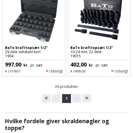
og
svejsemaskine
Tagpladeværktøj
Trekantsliber
BaTo krafttopsæt 1/2"
BaTo krafttopsæt 1/2"
29 dele sekskant kort
10-24 mm, 22 dele
Trekantslibertilbehør
1904
19015
997,00
402,00
kr.
pr. sæt.
kr.
pr. sæt.
Vægscanner
Udsolgt
Udsolgt
#
2101803
#
2408028
Varmekanon
26 produkter
Varmepistol
1
Vinkelsliber
Hvilke fordele giver skraldenøgler og
Vinkelslibertilbehør
toppe?