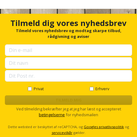
Valget af skraldenøgle afhænger af dine specifikke behov.
Tilmeld dig vores nyhedsbrev
Arbejder du i trange rum, kan en skraldenøgle med
Tilmeld vores nyhedsbrev og modtag skarpe tilbud,
finfortanding og kompakt hoved være ideel.
rådgivning og aviser
Til tungere opgaver kan en større skraldenøgle med
længere håndtag give mere moment.
Overvej også, om du har brug for en skraldenøgle med
omskifterfunktion så du nemt kan skifte retning under
arbejdet.
Privat
Erhverv
TILMELD MIG
Ved tilmelding bekræfter jeg at jeg har læst og accepteret
betingelserne
for nyhedsmailen
Dette websted er beskyttet af reCAPTCHA, og
Googles privatlivspolitik
og
servicevilkår
gælder.