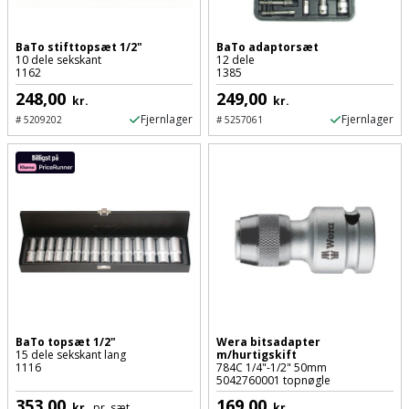
Hammer
Drivhustilbehør
terrassebrædder
Detektor
Robotplæneklipper
Høvl
Elartikler
BaTo stifttopsæt 1/2"
BaTo adaptorsæt
Lecablokke
10 dele sekskant
12 dele
Diamantskæremaskine
Robotplæneklipper
1162
1385
og
Kiler
Flagstænger
tilbehør
248,00
249,00
kr.
kr.
fundablokke
Diamantslibertilbehør
til
Fjernlager
Fjernlager
#
5209202
#
5257061
Kloakrenser
Vandpumpe
hus
Lofter
Dykkerpistol
og
Kniv
Vertikalskærer
have
Lofttrapper
og
Dyksav
/
hobbykniv
mosfjerner
Fuglefoderhus
Murbinder
Excentersliber
Koben
Vinduesvasker
Garderobe
Murpap
Excenterslibertilbehør
opbevaring
og
Kridtsnor
murfolie
Fedtsprøjte
Gavekort
BaTo topsæt 1/2"
Wera bitsadapter
Lærlingesæt
15 dele sekskant lang
m/hurtigskift
Mursten
1116
784C 1/4"-1/2" 50mm
Flamingoskærer
5042760001 topnøgle
Grill
Landmålerstok
353,00
169,00
kr.
pr. sæt.
kr.