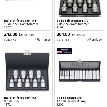
Støttemur
Tommestok
Rotationslaser
Støvsuger
Tømrervinkel
Rundsav
BaTo stifttopsæt 1/4"
BaTo stifttopsæt 1/2"
10 dele sekskant tommer
7 dele sekskant tommer
1367
1167
Strygejern
Tragt
Rundsavsklinge
243,00
364,00
kr.
pr. sæt.
kr.
pr. sæt.
Fjernlager
Fjernlager
#
2121162
#
2121164
Terrassevarmer
Ud-
Rystepudser
og
Tømidler
Rystepudsertilbehør
aftrækker
Tørrestativ
Slagboremaskine
Værktøjskasse
og
Trappevanger
Slagnøgle
opbevaring
Udebruser
Slagnøgletilbehør
Værktøjssæt
afskærmning
BaTo stifttopsæt 1/2"
BaTo topsæt 3/8"
Slagskruetrækker
9 dele Torx
12 dele sekskant lang
Vaterpas
Varme
1172
1206