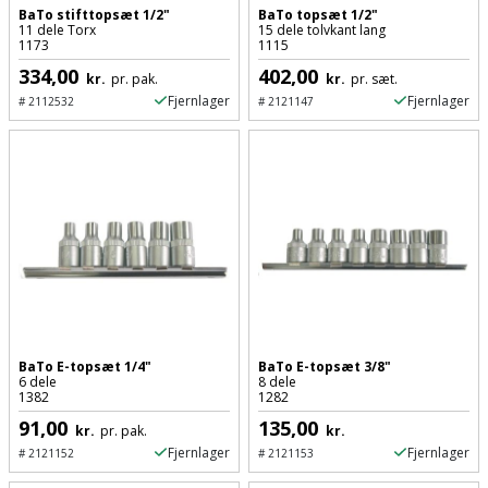
Sav
WinWin
BaTo stifttopsæt 1/2"
BaTo topsæt 1/2"
11 dele Torx
15 dele tolvkant lang
plader
Kompressor
Lommelygte
1173
1115
Savbuk
334,00
402,00
kr.
pr. pak.
kr.
pr. sæt.
Lader
Merchandise
Savklinge
Fjernlager
Fjernlager
#
2112532
#
2121147
Ligesliber
Mobiltilbehør
Skraber
Limpistol
Pavillon
Skruestik
Linjelaser
Personlig
Skruetrækker
pleje
Loddekolbe
Skruetvinge
Plantekasser
Luftværktøj
Slibeartikler
BaTo E-topsæt 1/4"
BaTo E-topsæt 3/8"
6 dele
8 dele
Postkasse
1382
1282
Måleinstrumenter
Smøring
91,00
135,00
kr.
pr. pak.
kr.
Postkassestander
og
Fjernlager
Fjernlager
Malersprøjte
#
2121152
#
2121153
rustopløser