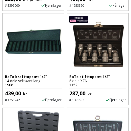
Plastlister
Flisevibrator
Fjernlager
På lager
Gummibåd
#
5399000
#
1253390
Løfteudstyr
og
Radonsikring
Føringsskinne
kajak
Målebånd
Rumdeler
Forlængerledning
Havemøbler
Markeringsværktøj
Sand
Fugepistol
Havepleje
og
Mejsel
Fugtmåler
grus
Haveredskaber
Murerværktøj
Gipsskruemaskine
Skruer,
Haveslange
BaTo krafttopsæt 1/2"
BaTo stifttopsæt 1/2"
Nedstryger
bolte
14 dele sekskant lang
8 dele XZN
Girafsliber
og
1908
1152
og
Nøgleværktøj
439,00
287,00
tilbehør
kr.
kr.
møtrikker
Girafsliber
Fjernlager
Fjernlager
#
1251242
#
1561593
Økse
tilbehør
Havetilbehør
Skunklem
Oliekande
Høvl
Hegn
Søm