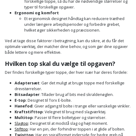
forskellige toppe, så du har de nødvendige størrelser og
typer til forskellige opgaver.
Ergonomi og komfort
Et ergonomisk designet håndtag kan reducere træthed
under længere arbejdsperioder og forbedre grebet,
hvilket øger sikkerheden og præcisionen.
Ved at tage disse faktorer i betragtning, kan du sikre, at du får det
optimale værktøj, der matcher dine behov, og som gør dine opgaver
både lettere og mere effektive.
Hvilken top skal du vælge til opgaven?
Der findes forskellige typer toppe, der hver især har deres fordele:
Adaptersæt
: Gør det muligt at bruge toppe med forskellige
drevstørrelser.
Bitsadapter
: Tillader brug af bits med skraldenøglen.
E-top
: Designet til Torx E-bolte.
Hanefod
: Giver adgang til bolte i trange eller vanskelige vinkler.
Kraftstifttop
: Velegnet til brug med slagværktøj.
Multitop
: Passer til flere boltetyper og størrelser.
Slagtop
: Designet til at modstå slag og højt moment.
Stifttop
: Har en pin, der forhindrer toppen i at glide af bolten.
Twisttop
: Har en spiralformet inderside for bedre greb på