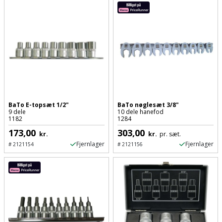
Prepping
Mejselhammer
Soldater
Presenning
støtte
Multicutter
og
Redskabsskur
teleskopstøtte
Multicuttertilbehør
Rengøring
Stålbørste
Multisliber
Shelter
Stemmejern
Nedbrydningshammer
BaTo E-topsæt 1/2"
BaTo nøglesæt 3/8"
9 dele
10 dele hanefod
Sikkerhed
1182
1284
Stige
Overfræser
i
173,00
303,00
kr.
kr.
pr. sæt.
hjemmet
Fjernlager
Fjernlager
#
2121154
#
2121156
Stillads
Overfræsertilbehør
Skadedyrsbekæmpelse
Tænger
Polermaskine
Skraldespandsskjuler
Tagpapbrænder
Rillefræser
Skydelåge
Tapetværktøj
Røreværk