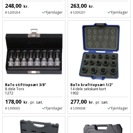
248,00
263,00
Slibemaskine
kr.
kr.
Varmepumpeskjuler
Fjernlager
Fjernlager
#
5209204
#
5209207
Sømpistol
Velux
gardin
Sømpistoltilbehør
Spånsuger
Stiftepistol
Stiksav
BaTo stifttopsæt 3/8"
BaTo krafttopsæt 1/2"
8 dele Torx
14 dele sekskant kort
Stiksavsklinge
1272
1902
178,00
277,00
kr.
pr. sæt.
kr.
pr. sæt.
Støvblæser
Fjernlager
Fjernlager
#
5399005
#
5399008
Støvsugertilbehør
Svejseværk