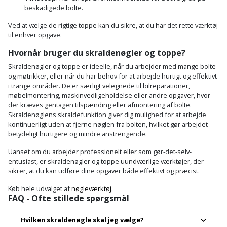
beskadigede bolte.
Ved at vælge de rigtige toppe kan du sikre, at du har det rette værktøj
til enhver opgave.
Hvornår bruger du skraldenøgler og toppe?
Skraldenøgler og toppe er ideelle, når du arbejder med mange bolte
og møtrikker, eller når du har behov for at arbejde hurtigt og effektivt
i trange områder. De er særligt velegnede til bilreparationer,
møbelmontering, maskinvedligeholdelse eller andre opgaver, hvor
der kræves gentagen tilspænding eller afmontering af bolte.
Skraldenøglens skraldefunktion giver dig mulighed for at arbejde
kontinuerligt uden at fjerne nøglen fra bolten, hvilket gør arbejdet
betydeligt hurtigere og mindre anstrengende.
Uanset om du arbejder professionelt eller som gør-det-selv-
entusiast, er skraldenøgler og toppe uundværlige værktøjer, der
sikrer, at du kan udføre dine opgaver både effektivt og præcist.
Køb hele udvalget af
nøgleværktøj
.
FAQ - Ofte stillede spørgsmål
Hvilken skraldenøgle skal jeg vælge?