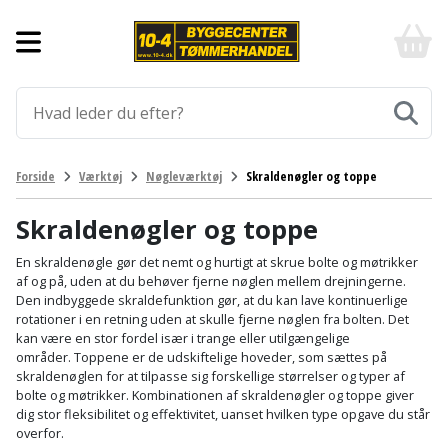
Forside
10-
4
-
Byggematerialer
billigt
online
Aluprofiler
Gulve
byggemarked
og
tømmerhandel
Armering
Fliser
Værktøj
Forside
Værktøj
Nøgleværktøj
Skraldenøgler og toppe
-
og
Klik
Asfalt
Afmærkning
Elværktøj
klinker
og
Skraldenøgler og toppe
byg
Befæstigelse
Arbejdsbuk
Afkortersav
Havemaskiner
En skraldenøgle gør det nemt og hurtigt at skrue bolte og møtrikker
Gulvtilbehør
af og på, uden at du behøver fjerne nøglen mellem drejningerne.
Den indbyggede skraldefunktion gør, at du kan lave kontinuerlige
Bordplade
Arbejdsvogn
Afstandsmåler
Brændekløver
Hus,
Gulvunderlag
rotationer i en retning uden at skulle fjerne nøglen fra bolten. Det
have
kan være en stor fordel især i trange eller utilgængelige
Byggeplader
Bærehåndtag
Arbejdsbord
Buskrydder
områder. Toppene er de udskiftelige hoveder, som sættes på
Gulvvarme
og
skraldenøglen for at tilpasse sig forskellige størrelser og typer af
fritid
bolte og møtrikker. Kombinationen af skraldenøgler og toppe giver
Bygningsbeslag
Båndstrammer
Arbejdslamper
Dykpumpe
Laminatgulv
dig stor fleksibilitet og effektivitet, uanset hvilken type opgave du står
og
og
overfor.
Affaldssortering
Maling