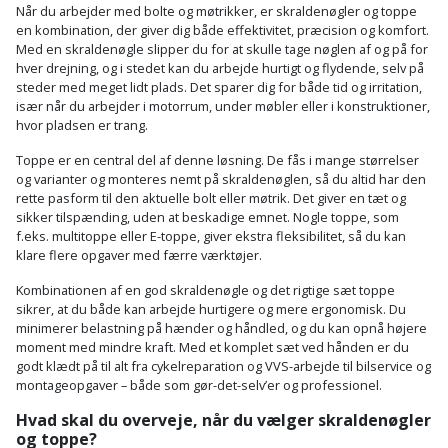
Når du arbejder med bolte og møtrikker, er skraldenøgler og toppe
en kombination, der giver dig både effektivitet, præcision og komfort.
Med en skraldenøgle slipper du for at skulle tage nøglen af og på for
hver drejning, og i stedet kan du arbejde hurtigt og flydende, selv på
steder med meget lidt plads. Det sparer dig for både tid og irritation,
især når du arbejder i motorrum, under møbler eller i konstruktioner,
hvor pladsen er trang.
Toppe er en central del af denne løsning. De fås i mange størrelser
og varianter og monteres nemt på skraldenøglen, så du altid har den
rette pasform til den aktuelle bolt eller møtrik. Det giver en tæt og
sikker tilspænding, uden at beskadige emnet. Nogle toppe, som
f.eks. multitoppe eller E-toppe, giver ekstra fleksibilitet, så du kan
klare flere opgaver med færre værktøjer.
Kombinationen af en god skraldenøgle og det rigtige sæt toppe
sikrer, at du både kan arbejde hurtigere og mere ergonomisk. Du
minimerer belastning på hænder og håndled, og du kan opnå højere
moment med mindre kraft. Med et komplet sæt ved hånden er du
godt klædt på til alt fra cykelreparation og VVS-arbejde til bilservice og
montageopgaver – både som gør-det-selv’er og professionel.
Hvad skal du overveje, når du vælger skraldenøgler
og toppe?