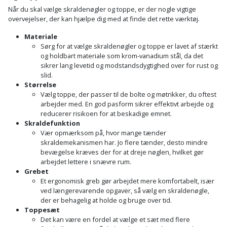
Når du skal vælge skraldenøgler og toppe, er der nogle vigtige
overvejelser, der kan hjælpe dig med at finde det rette værktøj.
Materiale
Sørg for at vælge skraldenøgler og toppe er lavet af stærkt
og holdbart materiale som krom-vanadium stål, da det
sikrer lang levetid og modstandsdygtighed over for rust og
slid.
Størrelse
Vælg toppe, der passer til de bolte og møtrikker, du oftest
arbejder med. En god pasform sikrer effektivt arbejde og
reducerer risikoen for at beskadige emnet.
Skraldefunktion
Vær opmærksom på, hvor mange tænder
skraldemekanismen har. Jo flere tænder, desto mindre
bevægelse kræves der for at dreje nøglen, hvilket gør
arbejdet lettere i snævre rum.
Grebet
Et ergonomisk greb gør arbejdet mere komfortabelt, især
ved længerevarende opgaver, så vælg en skraldenøgle,
der er behagelig at holde og bruge over tid.
Toppesæt
Det kan være en fordel at vælge et sæt med flere