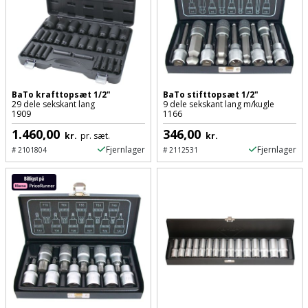
Palleløfter
Industristøvsuger
Højbede
Sternbeklædning
Polsøger
Kantfræser
Højtaler
Tag
og
Profilsaks
Kantlimer
Hylder
tagplader
BaTo krafttopsæt 1/2"
BaTo stifttopsæt 1/2"
Reb
Kantlimertilbehør
Jagt
29 dele sekskant lang
9 dele sekskant lang m/kugle
1909
1166
Terrassebrædder
og
og
1.460,00
346,00
Kap-
kr.
pr. sæt.
kr.
snor
fritid
Terrasseopklodsning
Fjernlager
Fjernlager
#
2101804
#
2112531
og
Renseservietter
geringssav
Jul
Tråd
og
til
Kerneboremaskine
Kaffe
wipes
byggeri
Klammepistol
Klæbesøm
Sækkelukker
Træ
Klippeværktøj
Køkkenudstyr
Saks
Vinduer
Kombokit
Leg