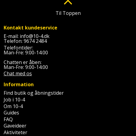
Slibemaskine
Varmepumpeskjuler
Til Toppen
Sømpistol
Velux
Kontakt kundeservice
gardin
Sømpistoltilbehør
E-mail:
info@10-4.dk
Telefon:
9674 2484
Telefontider:
Spånsuger
Man-Fre: 9:00-14:00
Chatten er åben:
Stiftepistol
Man-Fre: 9:00-14:00
Chat med os
Stiksav
Information
Stiksavsklinge
Find butik og åbningstider
Job i 10-4
Støvblæser
Om 10-4
Guides
FAQ
Støvsugertilbehør
Gaveideer
Aktiviteter
Svejseværk