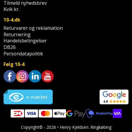
Tilmeld nyhedsbrev
og
Kvik kr.
svejsemaskine
10-4.dk
Returvarer og reklamation
Tagpladeværktøj
Returnering
Handelsbetingelser
Trekantsliber
DB26
Persondatapolitik
Trekantslibertilbehør
Følg 10-4
Vægscanner
Varmekanon
Trustpilot
Varmepistol
Vinkelsliber
Vinkelslibertilbehør
Copyright© - 2026 • Henry Kjeldsen. Ringkøbing