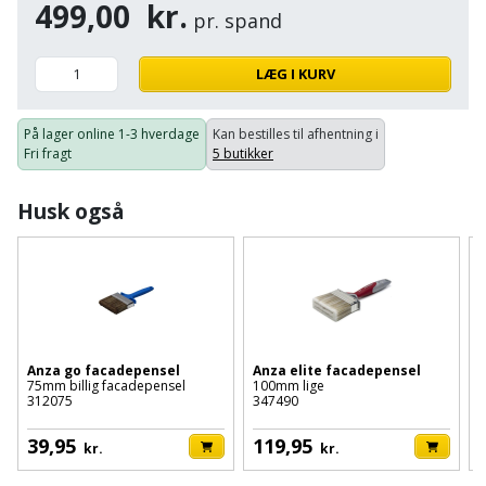
Hammer
Drivhustilbehør
499,00
kr.
terrassebrædder
pr. spand
Detektor
Robotplæneklipper
Høvl
Elartikler
Lecablokke
LÆG I KURV
Diamantskæremaskine
Robotplæneklipper
og
Kiler
Flagstænger
tilbehør
fundablokke
Diamantslibertilbehør
På lager online
1-3 hverdage
Kan bestilles til afhentning i
til
Kloakrenser
Fri fragt
5 butikker
Vandpumpe
hus
Lofter
Dykkerpistol
og
Kniv
Husk også
Vertikalskærer
have
Lofttrapper
og
Dyksav
/
hobbykniv
mosfjerner
Fuglefoderhus
Murbinder
Excentersliber
Koben
Vinduesvasker
Garderobe
Murpap
Excenterslibertilbehør
opbevaring
og
Kridtsnor
Anza go facadepensel
Anza elite facadepensel
murfolie
75mm billig facadepensel
100mm lige
5
Fedtsprøjte
312075
347490
7
Gavekort
Lærlingesæt
Mursten
Flamingoskærer
39,95
119,95
kr.
kr.
Grill
Landmålerstok