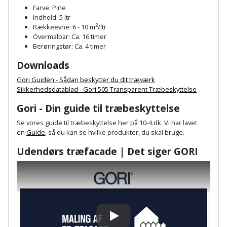
Sav
WinWin
Farve: Pine
Indhold: 5 ltr
plader
Kompressor
Lommelygte
Savbuk
2
Rækkeevne: 6 - 10 m
/ltr
Overmalbar: Ca. 16 timer
Lader
Merchandise
Berøringstør: Ca. 4 timer
Savklinge
Downloads
Ligesliber
Mobiltilbehør
Skraber
Gori Guiden - Sådan beskytter du dit træværk
Sikkerhedsdatablad - Gori 505 Transparent Træbeskyttelse
Limpistol
Pavillon
Skruestik
Gori - Din guide til træbeskyttelse
Linjelaser
Personlig
Skruetrækker
Se vores guide til træbeskyttelse her på 10-4.dk. Vi har lavet
pleje
en
Guide
, så du kan se hvilke produkter, du skal bruge.
Loddekolbe
Skruetvinge
Udendørs træfacade | Det siger GORI
Plantekasser
Luftværktøj
Slibeartikler
Postkasse
Måleinstrumenter
Smøring
Postkassestander
og
Malersprøjte
rustopløser
Play