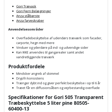
Palleløfter
Industristøvsuger
Højbede
Sternbeklædning
Gori Trævask
Gori Fjern Belægninger
Polsøger
Kantfræser
Højtaler
Anza stålbørste
Tag
Anza farveskraber
og
Profilsaks
Kantlimer
Hylder
Anvendelsesområder
tagplader
Reb
Kantlimertilbehør
Jagt
Overfladebeskyttelse af udendørs træværk som facader,
Terrassebrædder
carporte, hegn med mere
og
og
Vinduer og yderdøre på ind- og udvendige sider
Kap-
snor
fritid
Kan IKKE anvendes til gangarealer samt andet
Terrasseopklodsning
og
vandretliggende træværk
Renseservietter
geringssav
Jul
Produktfordele
Tråd
og
til
Mindsker angreb af skimmel
Kerneboremaskine
Kaffe
wipes
Drypfri konsistens
byggeri
Trænger dybt ind og giver perfekt beskyttelse i op til 6 år
Klammepistol
Klæbesøm
Træet får en diffusionsåben og vejrbestandig overflade
Sækkelukker
Træ
Specifikationer for Gori 505 Transparent
Klippeværktøj
Køkkenudstyr
Saks
Træbeskyttelse 5 liter pine 80505-
Vinduer
60400-13
Kombokit
Leg