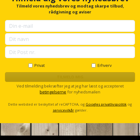
r
Tilmeld vores nyhedsbrev og modtag skarpe tilbud,
Støttemur
f
rådgivning og aviser
Tommestok
Rotationslaser
o
r
Støvsuger
Tømrervinkel
Rundsav
u
p
Strygejern
s
Tragt
Rundsavsklinge
e
l
Terrassevarmer
Ud-
Rystepudser
l
og
s
Privat
Erhverv
Tømidler
c
Rystepudsertilbehør
aftrækker
r
TILMELD MIG
Tørrestativ
o
Ved tilmelding bekræfter jeg at jeg har læst og accepteret
Slagboremaskine
Værktøjskasse
l
betingelserne
for nyhedsmailen
l
og
Trappevanger
Slagnøgle
Dette websted er beskyttet af reCAPTCHA, og
Googles privatlivspolitik
og
opbevaring
servicevilkår
gælder.
Udebruser
Slagnøgletilbehør
Værktøjssæt
afskærmning
Slagskruetrækker
Vaterpas
Varme