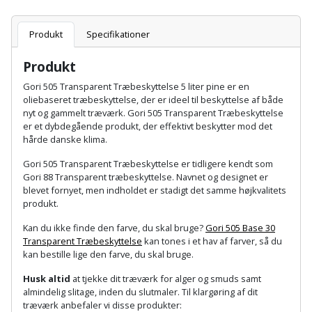
Plastlister
Flisevibrator
Gummibåd
Løfteudstyr
og
Radonsikring
Produkt
Specifikationer
Føringsskinne
kajak
Målebånd
Produkt
Rumdeler
Forlængerledning
Havemøbler
Gori 505 Transparent Træbeskyttelse 5 liter pine er en
Markeringsværktøj
oliebaseret træbeskyttelse, der er ideel til beskyttelse af både
Sand
Fugepistol
nyt og gammelt træværk. Gori 505 Transparent Træbeskyttelse
Havepleje
og
Mejsel
er et dybdegående produkt, der effektivt beskytter mod det
Fugtmåler
grus
hårde danske klima.
Haveredskaber
Murerværktøj
Gori 505 Transparent Træbeskyttelse er tidligere kendt som
Gipsskruemaskine
Skruer,
Gori 88 Transparent træbeskyttelse. Navnet og designet er
Haveslange
Nedstryger
bolte
blevet fornyet, men indholdet er stadigt det samme højkvalitets
Girafsliber
og
produkt.
og
Nøgleværktøj
tilbehør
møtrikker
Kan du ikke finde den farve, du skal bruge?
Gori 505 Base 30
Girafsliber
Transparent Træbeskyttelse
kan tones i et hav af farver, så du
Økse
tilbehør
Havetilbehør
kan bestille lige den farve, du skal bruge.
Skunklem
Husk altid
at tjekke dit træværk for alger og smuds samt
Oliekande
Høvl
Hegn
almindelig slitage, inden du slutmaler. Til klargøring af dit
Søm
træværk anbefaler vi disse produkter: