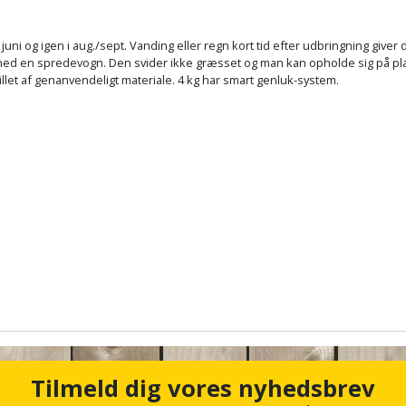
 juni og igen i aug./sept. Vanding eller regn kort tid efter udbringning give
ed en spredevogn. Den svider ikke græsset og man kan opholde sig på plæn
let af genanvendeligt materiale. 4 kg har smart genluk-system.
Tilmeld dig vores nyhedsbrev