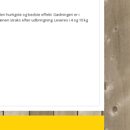
r den hurtigste og bedste effekt. Gødningen er i
en straks efter udbringning. Leveres i 4 og 10 kg