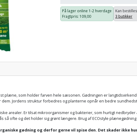
På lager online
1-2 hverdage
Kan bestilles
Fragtpris
: 109,00
3 butikker
Pris:
ust plæne, som holder farven hele sæsonen. Gødningen er langtidsvirkende
for dem. Jordens struktur forbedres og planterne opnår en bedre sundhedst
ke arealer. Er tilsat mikroorganismer og bakterier, som hurtigt nedbryder 
s så ofte og det holder sig grønt længere. Brug af ECOstyle plænegødning
ganiske gødning og derfor gerne vil spise den. Det skader ikke hu