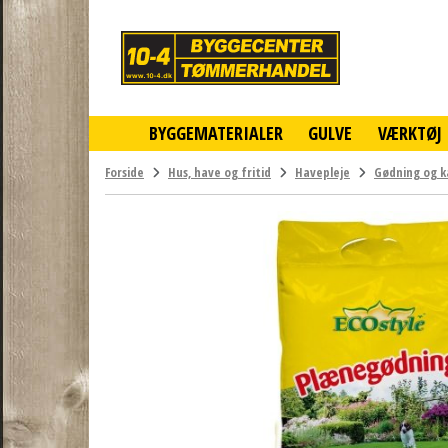
10-
4
-
billigt
online
BYGGEMATERIALER
GULVE
VÆRKTØJ
byggemarked
og
tømmerhandel
Forside
Hus, have og fritid
Havepleje
Gødning og k
-
Klik
og
byg