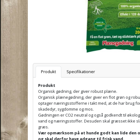
Varenummer
Produkt
Specifikationer
Produkt
Organisk gødning, der giver robust plæne.
Organisk plænegødning, der giver en flot grøn og rob
optager næringsstofferne i takt med, at de har brug 
skadedyr, sygdomme og mos.
Gødningen er CO2 neutral og også godkendt til økologis
vand og næringsstoffer. Desuden skal græsset ikke slå
græs.
Vær opmærksom på at hunde godt kan lide den or
og skal derfor have adgang til frisk vand.