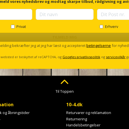
lmeld vores nyhedsbrev og modtag skarpe tilbud, rådgivning og avi
Privat
Erhverv
TILMELD MIG
melding bekræfter jeg at jeg har læst og accepteret
betingelserne
for nyhed
 websted er beskyttet af reCAPTCHA, og
Googles privatlivspolitik
og
servicevilkår
g
Til Toppen
mation
10-4.dk
ik og åbningstider
Returvarer og reklamation
4
Returnering
Handelsbetingelser