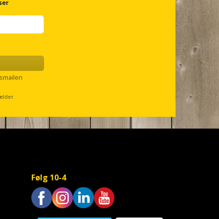
ser
smailen
ælder.
Følg 10-4
Trustpilot