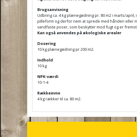
Brugsanvisning
Udbring ca. 4 kg plænegødning pr. 80 m2 i marts/april, i
pilleform og derfor nem at sprede med hånden eller m
vandfaste poser, som beskytter mod fugt og er fremstil
Kan også anvendes på økologiske arealer
Dosering
10 kg plænegødning pr 200 m2.
Indhold
10 kg
NPK-værdi
10-1-4
Rækkeevne
4 kg rækker til ca. 80 m2.
A
n
c
h
o