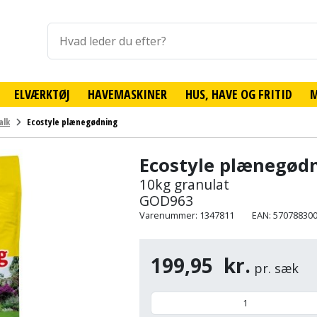
ELVÆRKTØJ
HAVEMASKINER
HUS, HAVE OG FRITID
alk
Ecostyle plænegødning
Ecostyle plænegød
10kg granulat
GOD963
Varenummer: 1347811
EAN: 57078830
199,95
kr.
pr. sæk