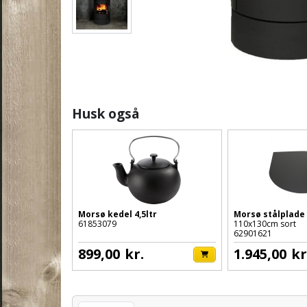
Husk også
Morsø kedel 4,5ltr
Morsø stålplade
61853079
110x130cm sort
62901621
899,00
kr.
1.945,00
kr
Varenummer