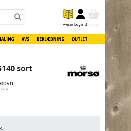
Aviser
Log ind
Se Kurv
MALING
VVS
BEKLÆDNING
OUTLET
140 sort
deovn
22902
k.