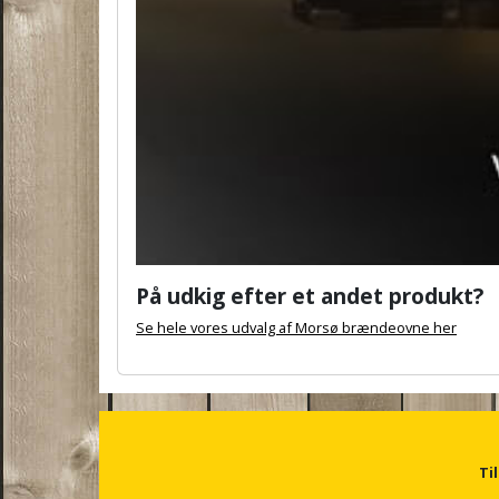
På udkig efter et andet produkt?
Se hele vores udvalg af Morsø brændeovne her
A
n
c
h
o
r
Ti
f