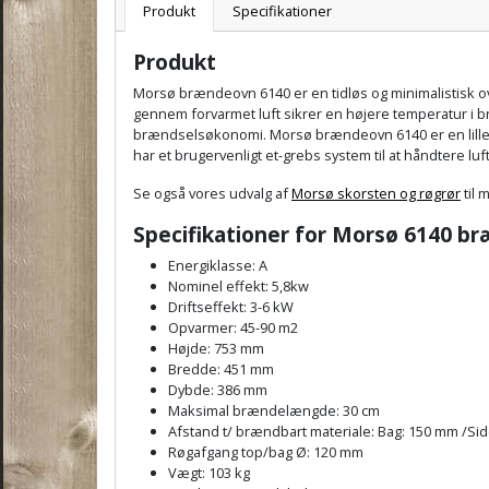
Produkt
Specifikationer
Produkt
Morsø brændeovn 6140
er en tidløs og minimalistisk 
gennem forvarmet luft sikrer en højere temperatur i 
brændselsøkonomi.
Morsø brændeovn 6140 er en lille
har et brugervenligt et-grebs system til at håndtere lu
Se også vores udvalg af
Morsø skorsten og røgrør
til 
Specifikationer for Morsø 6140 b
Energiklasse: A
Nominel effekt: 5,8kw
Driftseffekt: 3-6 kW
Opvarmer: 45-90 m2
Højde: 753 mm
Bredde: 451 mm
Dybde: 386 mm
Maksimal brændelængde: 30 cm
Afstand t/ brændbart materiale: Bag: 150 mm /Si
Røgafgang top/bag Ø: 120 mm
Vægt: 103 kg