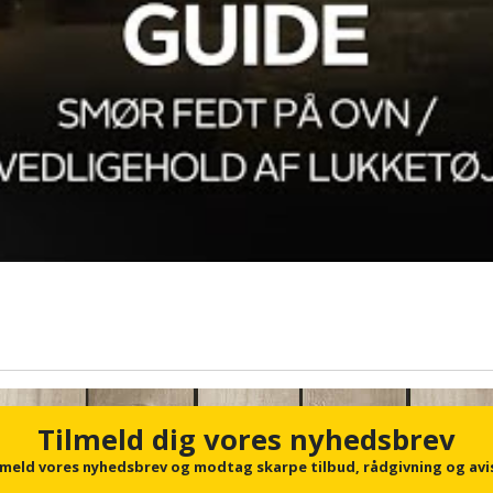
Tilmeld dig vores nyhedsbrev
lmeld vores nyhedsbrev og modtag skarpe tilbud, rådgivning og avi