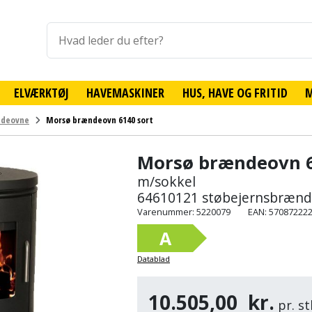
ELVÆRKTØJ
HAVEMASKINER
HUS, HAVE OG FRITID
ndeovne
Morsø brændeovn 6140 sort
Morsø brændeovn 6
m/sokkel
64610121 støbejernsbræn
Varenummer: 5220079
EAN: 57087222
A
Datablad
10.505,00
kr.
pr. st