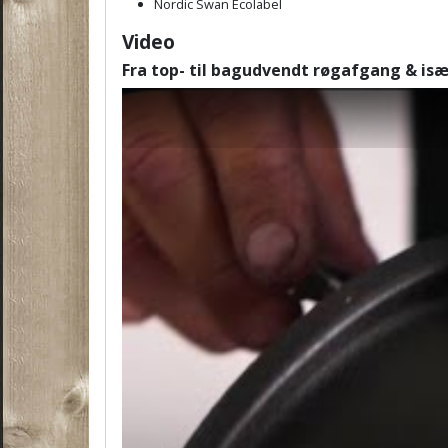
Nordic Swan Ecolabel
Video
Fra top- til bagudvendt røgafgang & isæ