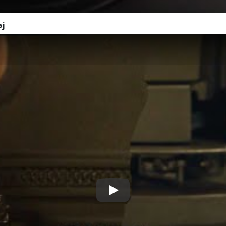
øj
Play