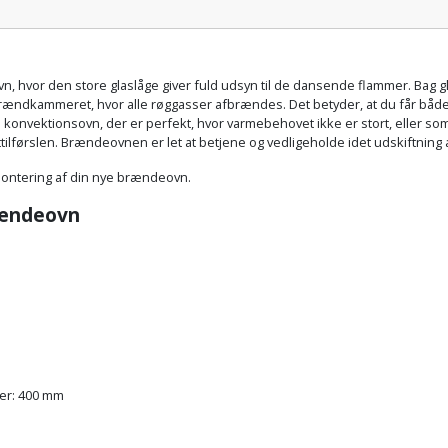
ovn, hvor den store glaslåge giver fuld udsyn til de dansende flammer.
Bag g
brændkammeret, hvor alle røggasser afbrændes. Det betyder, at du får bå
 konvektionsovn, der er perfekt, hvor varmebehovet ikke er stort, eller 
fttilførslen. Brændeovnen er let at betjene og vedligeholde idet udskiftning
montering af din nye brændeovn.
rændeovn
der: 400 mm