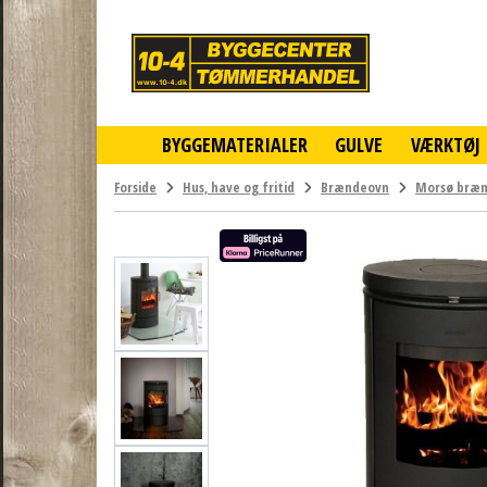
10-
4
-
billigt
online
BYGGEMATERIALER
GULVE
VÆRKTØJ
byggemarked
og
tømmerhandel
Forside
Hus, have og fritid
Brændeovn
Morsø bræ
-
Klik
og
byg