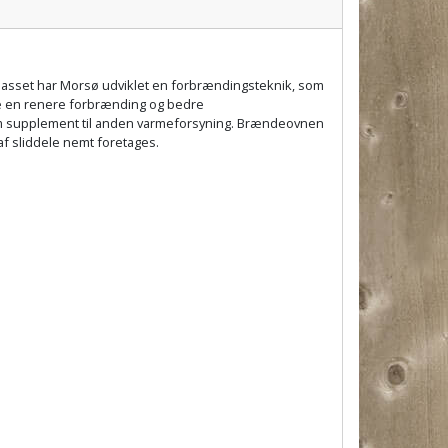
lasset har Morsø udviklet en forbrændingsteknik, som
de en renere forbrænding og bedre
som supplement til anden varmeforsyning. Brændeovnen
 af sliddele nemt foretages.