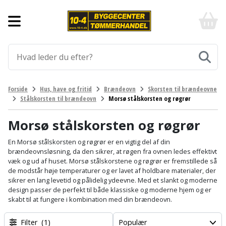
Forside
10-
4
-
Byggematerialer
billigt
online
Aluprofiler
Gulve
byggemarked
og
tømmerhandel
Armering
Fliser
Værktøj
Forside
Hus, have og fritid
Brændeovn
Skorsten til brændeovne
-
og
Stålskorsten til brændeovn
Morsø stålskorsten og røgrør
Klik
Asfalt
Afmærkning
Elværktøj
klinker
og
byg
Morsø stålskorsten og røgrør
Befæstigelse
Arbejdsbuk
Afkortersav
Havemaskiner
Gulvtilbehør
En Morsø stålskorsten og røgrør er en vigtig del af din
brændeovnsløsning, da den sikrer, at røgen fra ovnen ledes effektivt
Bordplade
Arbejdsvogn
Afstandsmåler
Brændekløver
Hus,
Gulvunderlag
væk og ud af huset. Morsø stålskorstene og røgrør er fremstillede så
have
de modstår høje temperaturer og er lavet af holdbare materialer, der
Byggeplader
Bærehåndtag
Arbejdsbord
Buskrydder
sikrer en lang levetid og pålidelig ydeevne. Med et slankt og moderne
Gulvvarme
og
design passer de perfekt til både klassiske og moderne hjem og er
fritid
skabt til at fungere i kombination med din brændeovn.
Bygningsbeslag
Båndstrammer
Arbejdslamper
Dykpumpe
Laminatgulv
og
og
Affaldssortering
Maling
Filter
(1)
Populær