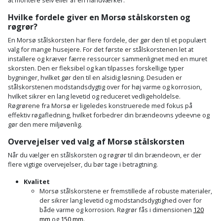
at montere selv eller af en håndværker.
Hvilke fordele giver en Morsø stålskorsten og
røgrør?
En Morsø stålskorsten har flere fordele, der gør den til et populært
valg for mange husejere. For det første er stålskorstenen let at
installere og kræver færre ressourcer sammenlignet med en muret
skorsten. Den er fleksibel og kan tilpasses forskellige typer
bygninger, hvilket gør den til en alsidig løsning. Desuden er
stålskorstenen modstandsdygtig over for høj varme og korrosion,
hvilket sikrer en lang levetid og reduceret vedligeholdelse.
Røgrørene fra Morsø er ligeledes konstruerede med fokus på
effektiv røgafledning, hvilket forbedrer din brændeovns ydeevne og
gør den mere miljøvenlig.
Overvejelser ved valg af Morsø stålskorsten
Når du vælger en stålskorsten og røgrør til din brændeovn, er der
flere vigtige overvejelser, du bør tage i betragtning.
Kvalitet
Morsø stålskorstene er fremstillede af robuste materialer,
der sikrer lang levetid og modstandsdygtighed over for
både varme og korrosion. Røgrør fås i dimensionen
120
mm
og
150 mm
.