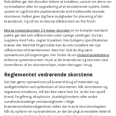
fleksibilitet gør det desuden lettere at installere, uanset om det er en
ny installation eller en opgradering af et eksisterende system. Dette
system er også mindre pladskrævende end traditionelle murede
skorstene, hvilket giver dig flere muligheder for placering af din
brændeovn. Og så har en Morsø stålskorsten en flot finish.
Morsø systemskorsten 3,5 meter skorsten
er en komplet standard
pakke gør-det-selv stålskorsten uden synlige samlinger. Du kan
supplere med f.eks. røgrør til pakken, hvis boligens specifikationer
kræver det. Med lidt fingersnilde kan du selv installere din nye
stålskorsten til brændeovnen. Men her skal du dog være
opmærksom på lovgivningen. Her finder du en
moteringsvejledning
til Morsø systemskorsten. Husk at din brændeovn og skorsten skal
kontrolleres af en skorstensfejer, inden det tages i brug.
Reglementet vedrørende skorstene
Der bør gøres opmærksom på kravet til brug af materialer og
vedligeholdelse ved opførelsen af skorstenen. Når skorstenen og
røgrørene installeres, må der ikke være fare for, at der kan opstå
brand, forgiftning, eksplosion, skadelig kondens eller andre
sundhedsskadelige omstændigheder. I følge
brændeovnsbekendtgørelsen stilles der krav til skorstenshøjden.
Når du opfører en ny brændeovn, er det din pligt at meddele dette til