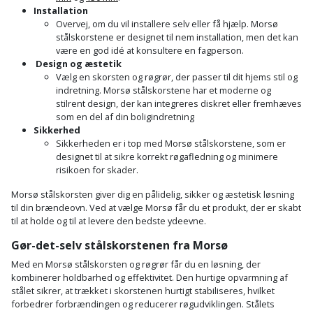
Installation
Overvej, om du vil installere selv eller få hjælp. Morsø
stålskorstene er designet til nem installation, men det kan
være en god idé at konsultere en fagperson.
Design og æstetik
Vælg en skorsten og røgrør, der passer til dit hjems stil og
indretning. Morsø stålskorstene har et moderne og
stilrent design, der kan integreres diskret eller fremhæves
som en del af din boligindretning
Sikkerhed
Sikkerheden er i top med Morsø stålskorstene, som er
designet til at sikre korrekt røgafledning og minimere
risikoen for skader.
Morsø stålskorsten giver dig en pålidelig, sikker og æstetisk løsning
til din brændeovn. Ved at vælge Morsø får du et produkt, der er skabt
til at holde og til at levere den bedste ydeevne.
Gør-det-selv stålskorstenen fra Morsø
Med en Morsø stålskorsten og røgrør får du en løsning, der
kombinerer holdbarhed og effektivitet. Den hurtige opvarmning af
stålet sikrer, at trækket i skorstenen hurtigt stabiliseres, hvilket
forbedrer forbrændingen og reducerer røgudviklingen. Stålets