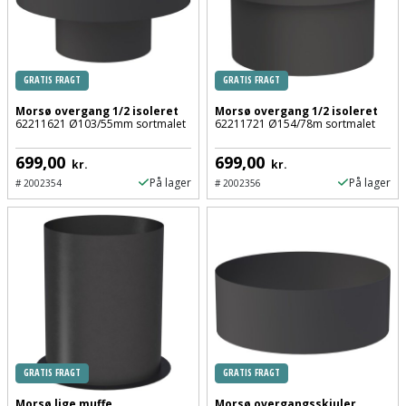
og
svejsemaskine
GRATIS FRAGT
GRATIS FRAGT
Tagpladeværktøj
Morsø overgang 1/2 isoleret
Morsø overgang 1/2 isoleret
62211621 Ø103/55mm sortmalet
62211721 Ø154/78m sortmalet
Trekantsliber
699,00
699,00
kr.
kr.
Trekantslibertilbehør
På lager
På lager
#
2002354
#
2002356
Vægscanner
Varmekanon
Varmepistol
Vinkelsliber
GRATIS FRAGT
GRATIS FRAGT
Vinkelslibertilbehør
Morsø lige muffe
Morsø overgangsskjuler