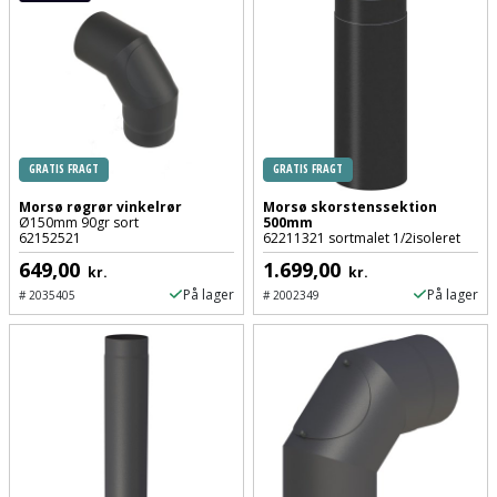
Plastlister
Flisevibrator
Gummibåd
Løfteudstyr
og
Radonsikring
Føringsskinne
kajak
Målebånd
Rumdeler
Forlængerledning
Havemøbler
Markeringsværktøj
Sand
Fugepistol
GRATIS FRAGT
GRATIS FRAGT
Havepleje
og
Mejsel
Morsø røgrør vinkelrør
Morsø skorstenssektion
Fugtmåler
grus
Ø150mm 90gr sort
500mm
62152521
62211321 sortmalet 1/2isoleret
Haveredskaber
Murerværktøj
649,00
1.699,00
Gipsskruemaskine
Skruer,
kr.
kr.
Haveslange
På lager
På lager
Nedstryger
#
2035405
#
2002349
bolte
Girafsliber
og
og
Nøgleværktøj
tilbehør
møtrikker
Girafsliber
Økse
tilbehør
Havetilbehør
Skunklem
Oliekande
Høvl
Hegn
Søm