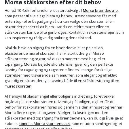
Morsø stålskorsten efter dit behov
Her på 10-4.dk forhandler vi et stort udvalg af
Morsø brændeovne
,
som passer til alle slags hjem og behov. Brændeovnene fås med
enten top- eller bagudgang så du kan vælge den skorsten eller
røgrør der passer til dit hjem. Har du en ældre muret eller en
stålskorsten kan de ofte genbruges. Kontakt din skorstensfejer, som
kan inspicere og rådgive dig omkring dens tilstand.
Skal du have en tilgang fra en brændeovn eller pejs til en
eksisterende muret skorsten, har vi stort udvalg af Morsø
stålskorstene og røgrør, så du kan montere med bag- eller
topafgang. Morsøs b
øjede skorstensrør giver dig den perfekte
løsning for røgudgang og r
øgrørene findes i mange forskellige
størrelser med tilsvarende samlemuffer, som elegant og effektivt
giver dig en skræddersyet løsning både til en stålskorsten og til en
muret skorsten
.
Af hensyn til pladsmangel eller boligens indretning, foretrækker
nogle at placere skorstenen udvendigt på boligen, og her får du
behov for at skorstenen føres ud gennem siden af huset og her har
Morsø flere røgrør til opgaven. Vælger du løsningen med en
stålskorsten med topafgang fra brændeovnen, kan du
også vælge at
købe et
komplet Morsø skorstenssæt
, som er uden samlinger og let