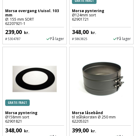
GRATIS FRAGT
Støttemur
Morsø overgang t/uisol. 103
Morsø pyntering
Tommestok
Rotationslaser
mm
Ø124mm sort
Ø: 155 mm SORT
62901721
Støvsuger
62207921-1
Tømrervinkel
Rundsav
239,00
348,00
kr.
kr.
Strygejern
På lager
På lager
#
5304787
#
5863825
Tragt
Rundsavsklinge
Terrassevarmer
Ud-
Rystepudser
og
Tømidler
Rystepudsertilbehør
aftrækker
Tørrestativ
Slagboremaskine
Værktøjskasse
og
Trappevanger
Slagnøgle
opbevaring
GRATIS FRAGT
Udebruser
Slagnøgletilbehør
Morsø pyntering
Morsø låsebånd
Værktøjssæt
afskærmning
Ø158mm sort
til stålskorsten Ø 250 mm
62901821
62205321
Slagskruetrækker
348,00
399,00
Vaterpas
kr.
kr.
Varme