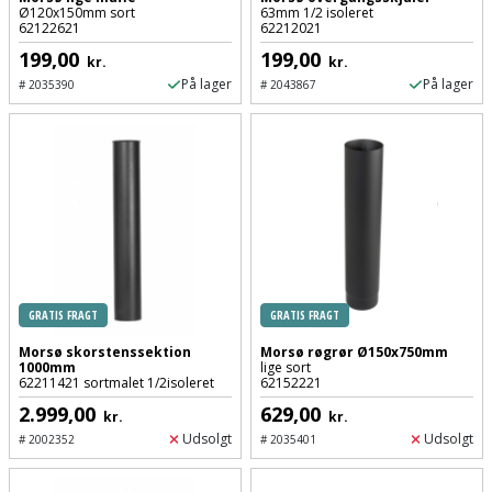
Ø120x150mm sort
63mm 1/2 isoleret
62122621
62212021
199,00
199,00
kr.
kr.
På lager
På lager
#
2035390
#
2043867
GRATIS FRAGT
GRATIS FRAGT
Morsø skorstenssektion
Morsø røgrør Ø150x750mm
1000mm
lige sort
62211421 sortmalet 1/2isoleret
62152221
2.999,00
629,00
kr.
kr.
Udsolgt
Udsolgt
#
2002352
#
2035401