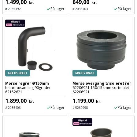
Sav
1.499,00
649,00
kr.
kr.
WinWin
På lager
På lager
#
2035392
#
2035403
plader
Kompressor
Lommelygte
Savbuk
Lader
Merchandise
Savklinge
Ligesliber
Mobiltilbehør
Skraber
Limpistol
Pavillon
Skruestik
Linjelaser
Personlig
Skruetrækker
GRATIS FRAGT
GRATIS FRAGT
pleje
Morsø røgrør Ø150mm
Morsø overgang t/isoleret rør
Loddekolbe
Skruetvinge
helrør u/samling 90grader
62206921 150/154mm sortmalet
62152621
62206921
Plantekasser
Luftværktøj
1.899,00
1.199,00
Slibeartikler
kr.
kr.
Postkasse
På lager
På lager
#
2035406
#
5269998
Måleinstrumenter
Smøring
Postkassestander
og
Malersprøjte
rustopløser