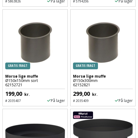
På lager
På lager
#
5863826
#
5794206
Slibemaskine
Varmepumpeskjuler
Sømpistol
Velux
gardin
Sømpistoltilbehør
Spånsuger
Stiftepistol
GRATIS FRAGT
GRATIS FRAGT
Morsø lige muffe
Morsø lige muffe
Stiksav
Ø150x150mm sort
Ø150x300mm
62152721
62152821
Stiksavsklinge
199,00
299,00
kr.
kr.
På lager
På lager
#
2035407
#
2035409
Støvblæser
Støvsugertilbehør
Svejseværk