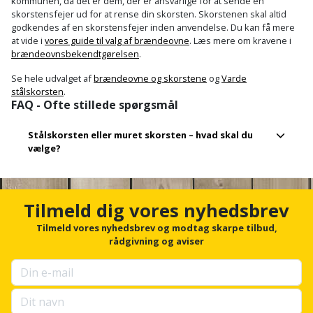
kommunen, da det er dem, der er ansvarlige for at sende en
skorstensfejer ud for at rense din skorsten. Skorstenen skal altid
godkendes af en skorstensfejer inden anvendelse. Du kan få mere
at vide i
vores guide til valg af brændeovne
. Læs mere om kravene i
brændeovnsbekendtgørelsen
.
Se hele udvalget af
brændeovne og skorstene
og
Varde
stålskorsten
.
FAQ - Ofte stillede spørgsmål
Stålskorsten eller muret skorsten – hvad skal du
vælge?
Når du skal vælge mellem en stålskorsten og en
muret
Tilmeld dig vores nyhedsbrev
skorsten
, er der flere faktorer, du skal overveje. En
stålskorsten er lettere at installere og kræver færre
Tilmeld vores nyhedsbrev og modtag skarpe tilbud,
materialer og ressourcer, hvilket gør den til et mere
rådgivning og aviser
omkostningseffektivt valg. Den er også fleksibel og kan
bruges i både nye og eksisterende bygninger. På den anden
side er en muret skorsten mere robust og holdbar over tid,
hvilket gør den til et godt valg, hvis du ønsker en løsning, der
kræver minimal vedligeholdelse på lang sigt. En muret