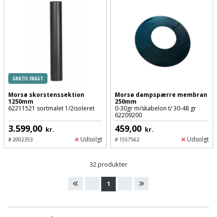
GRATIS FRAGT
Morsø skorstenssektion
Morsø dampspærre membran
1250mm
250mm
62211521 sortmalet 1/2isoleret
0-30gr m/skabelon t/ 30-48 gr
62209200
3.599,00
459,00
kr.
kr.
Udsolgt
Udsolgt
#
2002353
#
1557562
32 produkter
1