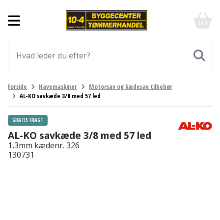
Forside
10-
4
-
Byggematerialer
billigt
online
Aluprofiler
Gulve
byggemarked
og
tømmerhandel
Armering
Fliser
Værktøj
Forside
Havemaskiner
Motorsav og kædesav tilbehør
-
og
AL-KO savkæde 3/8 med 57 led
Klik
Asfalt
Afmærkning
Elværktøj
klinker
og
byg
GRATIS FRAGT
Befæstigelse
Arbejdsbuk
Afkortersav
Havemaskiner
Gulvtilbehør
AL-KO savkæde 3/8 med 57 led
1,3mm kædenr. 326
Bordplade
Arbejdsvogn
Afstandsmåler
Brændekløver
Hus,
Gulvunderlag
130731
have
Byggeplader
Bærehåndtag
Arbejdsbord
Buskrydder
Gulvvarme
og
fritid
Bygningsbeslag
Båndstrammer
Arbejdslamper
Dykpumpe
Laminatgulv
og
og
Affaldssortering
Maling