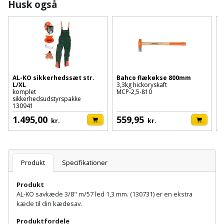
Batteri
kr.
Husk også
og
Rør
Brænde
Fugtsikring
Fugepistol
Motorenhed
afrensning
og
Betonsliber
og
fittings
Brændeovn
Garageport
Motorsav
Spartelmasse
skumpistol
Guides
Bindemaskine
og
til
Stålvask
Brandslukker
Gelænder
Gevindskærer
kædesav
væg
Bits
Gaveideer
AL-KO sikkerhedssæt str.
Bahco flækøkse 800mm
Ventilation
Brugskunst
Gips
L/XL
3,3kg hickoryskaft
Gipsværktøj
Motorsav
Tape
og
komplet
MCP-2,5-810
m
Bor
sikkerhedsudstyrspakke
1
Aktiviteter
og
indeklima
130941
Camping
Grundmursplader
Glasløfter
Bordrundsav
kædesav
1.495,00
559,95
kr.
kr.
tilbehør
Damprengøring
Hardieplank
Glasskærer
Bore-
brædder
og
Pælebor
Dørmåtte
Hæftepistol
Produkt
Specifikationer
skruemaskine
Hemsestige
og
Plæneklipper
Dørrist
Produkt
-
Borehammer
Isolering
AL-KO savkæde 3/8" m/57 led 1,3 mm. (130731) er en ekstra
hammer
Plæneklipper
Drivhus
kæde til din kædesav.
Boremaskinetilbehør
tilbehør
Komposit
Produktfordele