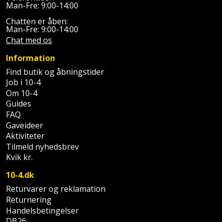
Palleløfter
Industristøvsuger
Man-Fre: 9:00-14:00
Højbede
Sternbeklædning
Chatten er åben:
Polsøger
Kantfræser
Man-Fre: 9:00-14:00
Højtaler
Tag
Chat med os
og
Profilsaks
Kantlimer
Hylder
Information
tagplader
Find butik og åbningstider
Reb
Kantlimertilbehør
Jagt
Job i 10-4
Terrassebrædder
og
og
Om 10-4
Kap-
snor
fritid
Guides
Terrasseopklodsning
og
FAQ
Renseservietter
Gaveideer
geringssav
Jul
Tråd
Aktiviteter
og
til
Tilmeld nyhedsbrev
Kerneboremaskine
Kaffe
wipes
Kvik kr.
byggeri
Klammepistol
Klæbesøm
10-4.dk
Sækkelukker
Træ
Returvarer og reklamation
Klippeværktøj
Køkkenudstyr
Saks
Returnering
Vinduer
Handelsbetingelser
Kombokit
Leg
DB26