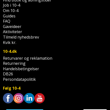
Palleløfter
Industristøvsuger
Højbede
Sternbeklædning
Job i 10-4
Om 10-4
Polsøger
Kantfræser
Højtaler
Guides
Tag
FAQ
og
Profilsaks
Kantlimer
Hylder
Gaveideer
tagplader
Aktiviteter
Tilmeld nyhedsbrev
Reb
Kantlimertilbehør
Jagt
Terrassebrædder
Kvik kr.
og
og
Kap-
snor
fritid
10-4.dk
Terrasseopklodsning
og
Returvarer og reklamation
Renseservietter
geringssav
Jul
Returnering
Tråd
og
Handelsbetingelser
til
Kerneboremaskine
DB26
Kaffe
wipes
byggeri
Persondatapolitik
Klammepistol
Klæbesøm
Sækkelukker
Følg 10-4
Træ
Klippeværktøj
Køkkenudstyr
Saks
Vinduer
Trustpilot
Kombokit
Leg