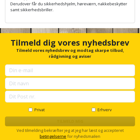
Hammer
Drivhustilbehør
Derudover får du sikkerhedshjelm, høreværn, nakkebeskytter
terrassebrædder
Detektor
Robotplæneklipper
samt sikkerhedsbriller.
Høvl
Elartikler
Lecablokke
A
Diamantskæremaskine
Robotplæneklipper
n
og
Kiler
Flagstænger
c
tilbehør
fundablokke
h
Diamantslibertilbehør
til
Tilmeld dig vores nyhedsbrev
o
Kloakrenser
Vandpumpe
hus
r
Lofter
Tilmeld vores nyhedsbrev og modtag skarpe tilbud,
Dykkerpistol
og
f
rådgivning og aviser
Kniv
o
Vertikalskærer
have
Lofttrapper
og
r
Dyksav
/
u
hobbykniv
mosfjerner
Fuglefoderhus
Murbinder
p
Excentersliber
s
Koben
e
Vinduesvasker
Garderobe
Murpap
Excenterslibertilbehør
l
opbevaring
og
l
Kridtsnor
s
Privat
Erhverv
murfolie
Fedtsprøjte
c
Gavekort
Lærlingesæt
r
TILMELD MIG
Mursten
Flamingoskærer
o
Ved tilmelding bekræfter jeg at jeg har læst og accepteret
Grill
l
Landmålerstok
betingelserne
for nyhedsmailen
l