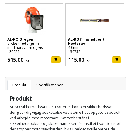
Batteri
kr.
og
Rør
Brænde
Fugtsikring
Fugepistol
Motorenhed
afrensning
og
Betonsliber
og
fittings
Brændeovn
Garageport
Motorsav
Spartelmasse
skumpistol
Guides
Bindemaskine
og
til
Stålvask
Brandslukker
Gelænder
Gevindskærer
kædesav
AL-KO Oregon
AL-KO fil m/holder til
væg
Bits
sikkerhedshjelm
kædesav
Gaveideer
Ventilation
med høreværn og visir
4,0mm
Brugskunst
Gips
130925
130752
Gipsværktøj
Motorsav
Tape
og
Bor
515,00
115,00
Aktiviteter
kr.
kr.
og
indeklima
Camping
Grundmursplader
Glasløfter
Bordrundsav
kædesav
tilbehør
Damprengøring
Hardieplank
Glasskærer
Bore-
Produkt
Specifikationer
brædder
og
Pælebor
Dørmåtte
Hæftepistol
Produkt
skruemaskine
Hemsestige
og
Plæneklipper
Dørrist
AL-KO Sikkerhedssæt str. L/XL er et komplet sikkerhedssæt,
-
Borehammer
der giver dig vigtig beskyttelse ved større haveopgaver, specielt
Isolering
hammer
ved arbejde med motorsave. Sættet består af
Plæneklipper
Drivhus
sikkerhedsbukser og skærehandsker, fremstillet i specielt stof,
Boremaskinetilbehør
tilbehør
Komposit
der stopper motorsavskæden, hvis uheldet skulle være ude.