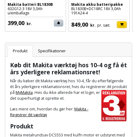
Palleløfter
Industristøvsuger
Højbede
Makita batteri BL1830B
Makita akku batteripakke
M
Sternbeklædning
632G12-3 18V 3,0Ah
BL1830B+DC18RC 18V 3,0Ah
B
u/emballage
191A24-4
6
Polsøger
Kantfræser
Højtaler
Tag
399,00
849,00
kr.
kr.
pr. sæt.
og
Profilsaks
Kantlimer
Hylder
tagplader
Reb
Kantlimertilbehør
Jagt
Produkt
Specifikationer
Terrassebrædder
og
og
Kap-
snor
fritid
Køb dit Makita værktøj hos 10-4 og få ét
Terrasseopklodsning
og
års yderligere reklamationsret!
Renseservietter
geringssav
Jul
Tråd
Når du køber dit Makita værktøj hos 10-4, får du efterfølgende
og
ét års yderligere reklamationsret, hvis du registrerer dit pro
dukt
til
Kerneboremaskine
Kaffe
på
MyMakita
. Hvis du ikke allerede har et login, er
wipes
byggeri
det superhurtigt at oprette et.
Klammepistol
Klæbesøm
Sækkelukker
Læs mere om, hvordan du gør her:
Makita -
Træ
Registrer dit værktøj
Klippeværktøj
Køkkenudstyr
Saks
Produkt
Vinduer
Kombokit
Makita metalrundsav DCS553 med kulfri motor er udstyret med
Leg