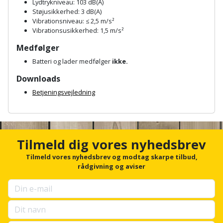
Prepping
Lydtrykniveau: 103 dB(A)
Mejselhammer
Støjusikkerhed: 3 dB(A)
Soldater
Vibrationsniveau: ≤ 2,5 m/s²
Presenning
støtte
Vibrationsusikkerhed: 1,5 m/s²
Multicutter
og
Redskabsskur
Medfølger
teleskopstøtte
Multicuttertilbehør
Batteri og lader medfølger
ikke.
Rengøring
Downloads
Stålbørste
Multisliber
Betjeningsvejledning
Shelter
Stemmejern
Nedbrydningshammer
A
Sikkerhed
n
Stige
Overfræser
c
i
h
Tilmeld dig vores nyhedsbrev
hjemmet
o
Stillads
Overfræsertilbehør
r
Tilmeld vores nyhedsbrev og modtag skarpe tilbud,
f
rådgivning og aviser
Skadedyrsbekæmpelse
Tænger
Polermaskine
o
r
Skraldespandsskjuler
u
Tagpapbrænder
Rillefræser
p
s
Skydelåge
Tapetværktøj
Røreværk
e