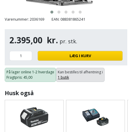
Plastlister
Flisevibrator
Gummibåd
Løfteudstyr
og
Radonsikring
Føringsskinne
Varenummer: 2036169
EAN: 088381865241
kajak
Målebånd
Rumdeler
Forlængerledning
Havemøbler
Markeringsværktøj
2.395,00
kr.
pr. stk.
Sand
Fugepistol
Havepleje
og
Mejsel
LÆG I KURV
Fugtmåler
grus
Haveredskaber
Murerværktøj
Gipsskruemaskine
På lager online
1-2 hverdage
Kan bestilles til afhentning i
Skruer,
Fragtpris
: 45,00
1 butik
Haveslange
Nedstryger
bolte
Girafsliber
og
og
Husk også
Nøgleværktøj
tilbehør
møtrikker
Girafsliber
Økse
tilbehør
Havetilbehør
Skunklem
Oliekande
Høvl
Hegn
Søm