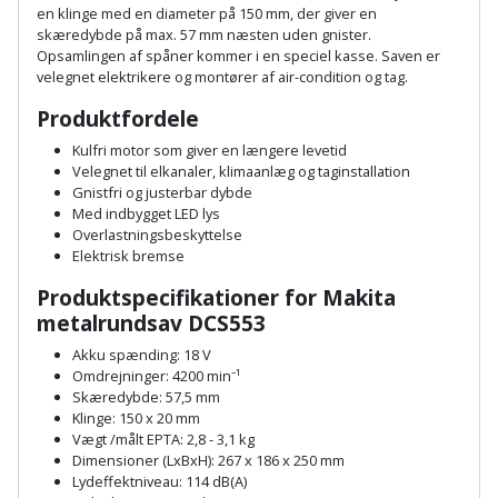
Sav
WinWin
en klinge med en diameter på 150 mm, der giver en
skæredybde på max. 57 mm næsten uden gnister.
plader
Kompressor
Lommelygte
Savbuk
Opsamlingen af spåner kommer i en speciel kasse. Saven er
velegnet elektrikere og montører af air-condition og tag.
Lader
Merchandise
Savklinge
Produktfordele
Ligesliber
Kulfri motor som giver en længere levetid
Mobiltilbehør
Skraber
Velegnet til elkanaler, klimaanlæg og taginstallation
Gnistfri og justerbar dybde
Limpistol
Pavillon
Skruestik
Med indbygget LED lys
Overlastningsbeskyttelse
Linjelaser
Elektrisk bremse
Personlig
Skruetrækker
pleje
Produktspecifikationer for Makita
Loddekolbe
Skruetvinge
metalrundsav DCS553
Plantekasser
Akku spænding: 18 V
Luftværktøj
Slibeartikler
Omdrejninger: 4200 min⁻¹
Postkasse
Skæredybde: 57,5 mm
Måleinstrumenter
Smøring
Klinge: 150 x 20 mm
Vægt /målt EPTA: 2,8 - 3,1 kg
Postkassestander
og
Dimensioner (LxBxH): 267 x 186 x 250 mm
Malersprøjte
rustopløser
Lydeffektniveau: 114 dB(A)