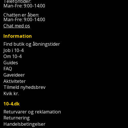
Telefontider:
Slibemaskine
Man-Fre: 9:00-14:00
Varmepumpeskjuler
Chatten er åben:
Sømpistol
Man-Fre: 9:00-14:00
Velux
Chat med os
gardin
Sømpistoltilbehør
Information
Find butik og åbningstider
Spånsuger
Job i 10-4
Om 10-4
Stiftepistol
Guides
FAQ
Stiksav
Gaveideer
Aktiviteter
Stiksavsklinge
Tilmeld nyhedsbrev
Kvik kr.
Støvblæser
10-4.dk
Returvarer og reklamation
Støvsugertilbehør
Returnering
Handelsbetingelser
Svejseværk