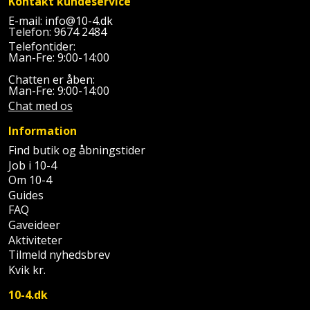
Kontakt kundeservice
Palleløfter
Industristøvsuger
Højbede
Sternbeklædning
E-mail:
info@10-4.dk
Telefon:
9674 2484
Polsøger
Kantfræser
Højtaler
Telefontider:
Tag
Man-Fre: 9:00-14:00
og
Profilsaks
Kantlimer
Hylder
Chatten er åben:
tagplader
Man-Fre: 9:00-14:00
Reb
Kantlimertilbehør
Chat med os
Jagt
Terrassebrædder
og
og
Information
Kap-
snor
fritid
Terrasseopklodsning
Find butik og åbningstider
og
Job i 10-4
Renseservietter
geringssav
Jul
Om 10-4
Tråd
og
Guides
til
Kerneboremaskine
Kaffe
FAQ
wipes
byggeri
Gaveideer
Aktiviteter
Klammepistol
Klæbesøm
Sækkelukker
Træ
Tilmeld nyhedsbrev
Kvik kr.
Klippeværktøj
Køkkenudstyr
Saks
Vinduer
10-4.dk
Kombokit
Leg