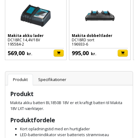
Batteri
kr.
og
Rør
Brænde
Fugtsikring
Fugepistol
Motorenhed
afrensning
og
Betonsliber
og
fittings
Brændeovn
Garageport
Motorsav
Spartelmasse
skumpistol
Guides
Bindemaskine
og
til
Stålvask
Makita akku lader
Makita dobbeltlader
Brandslukker
Gelænder
DC18RC 14,4V/18V
DC18RD sort
D
Gevindskærer
kædesav
væg
Bits
195584-2
196933-6
U
Gaveideer
Ventilation
Brugskunst
569,00
995,00
Gips
kr.
kr.
Gipsværktøj
Motorsav
Tape
og
Bor
Aktiviteter
og
indeklima
Camping
Grundmursplader
Glasløfter
Bordrundsav
kædesav
Produkt
Specifikationer
tilbehør
Damprengøring
Hardieplank
Glasskærer
Bore-
brædder
Produkt
og
Pælebor
Dørmåtte
Hæftepistol
Makita akku batteri BL1850B 18V er et kraftigt batteri til Makita
skruemaskine
Hemsestige
og
18V LXT-værktøjer.
Plæneklipper
Dørrist
-
Borehammer
Produktfordele
Isolering
hammer
Plæneklipper
Drivhus
Kort opladningstid med en hurtiglader
Boremaskinetilbehør
tilbehør
Komposit
LED-batteriindikator viser batteriets strømniveau