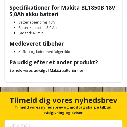
Hammer
Drivhustilbehør
terrassebrædder
Specifikationer for Makita BL1850B 18V
Detektor
Robotplæneklipper
5,0Ah akku batteri
Høvl
Elartikler
Lecablokke
Diamantskæremaskine
Robotplæneklipper
Batterispænding: 18 V
og
Kiler
Batterikapacitet: 5,0 Ah
Flagstænger
tilbehør
fundablokke
Ladetid: 45 min
Diamantslibertilbehør
til
Kloakrenser
Medleveret tilbehør
Vandpumpe
hus
Lofter
Dykkerpistol
og
Kuffert og lader medfølger ikke
Kniv
Vertikalskærer
have
Lofttrapper
På udkig efter et andet produkt?
og
Dyksav
/
hobbykniv
Se hele vores udvalg af Makita batterier her
mosfjerner
Fuglefoderhus
Murbinder
Excentersliber
A
Koben
Vinduesvasker
Garderobe
n
Murpap
Excenterslibertilbehør
c
opbevaring
og
Kridtsnor
h
Tilmeld dig vores nyhedsbrev
murfolie
o
Fedtsprøjte
Gavekort
r
Tilmeld vores nyhedsbrev og modtag skarpe tilbud,
Lærlingesæt
f
rådgivning og aviser
Mursten
Flamingoskærer
o
Grill
Landmålerstok
r