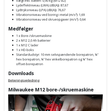
Sav
Vægt inkl. batteri: 0,90 kg (M12 B2)
WinWin
Lydeffektniveau (LWA) (dB(A)): 87,67
plader
Kompressor
Lydtryksniveau (LPA) (dB(A)): 76,67
Lommelygte
Savbuk
Vibrationsniveau ved boring i metal (m/s²): 1,69
Vibrationsniveau ved skrueopgaver (m/s²): 0,64
Lader
Merchandise
Savklinge
Medfølger
Ligesliber
Mobiltilbehør
Skraber
1 x Bore-/skruemaskine
2 x M12 2,0 Ah batterier
Limpistol
1 x M12 C lader
Pavillon
Skruestik
1 x HD-boks
Standardudstyr: 10 mm selvspændende borepatron, ¼″
Linjelaser
Personlig
Skruetrækker
hex borepatron, ¼″ hex vinkelborepatron og ¼″ hex
pleje
offset-borepatron
Loddekolbe
Skruetvinge
Downloads
Plantekasser
Luftværktøj
Betjeningsvejledning
Slibeartikler
Postkasse
Milwaukee M12 bore-/skruemaskine
Måleinstrumenter
Smøring
Postkassestander
og
Malersprøjte
rustopløser