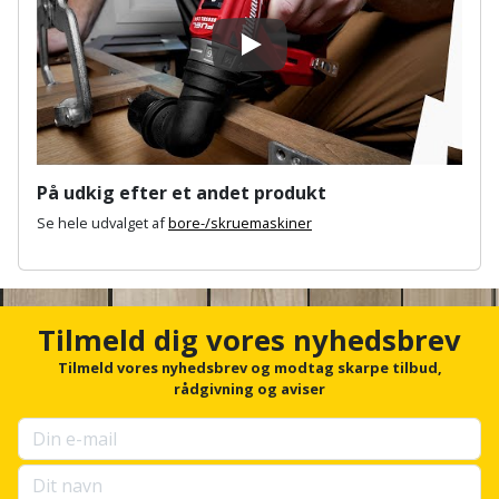
Prepping
Mejselhammer
Soldater
Presenning
Play
støtte
Multicutter
og
Redskabsskur
teleskopstøtte
Multicuttertilbehør
Rengøring
Stålbørste
Multisliber
På udkig efter et andet produkt
Shelter
Se hele udvalget af
bore-/skruemaskiner
Stemmejern
Nedbrydningshammer
A
Sikkerhed
Stige
Overfræser
n
i
c
hjemmet
h
Tilmeld dig vores nyhedsbrev
Stillads
Overfræsertilbehør
o
r
Tilmeld vores nyhedsbrev og modtag skarpe tilbud,
Skadedyrsbekæmpelse
Tænger
Polermaskine
f
rådgivning og aviser
o
Skraldespandsskjuler
r
Tagpapbrænder
Rillefræser
u
p
Skydelåge
Tapetværktøj
Røreværk
s