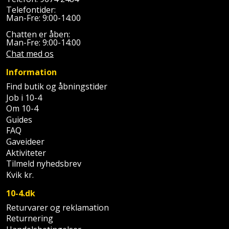
Slibemaskine
Telefontider:
Varmepumpeskjuler
Man-Fre: 9:00-14:00
Sømpistol
Chatten er åben:
Velux
Man-Fre: 9:00-14:00
Chat med os
gardin
Sømpistoltilbehør
Information
Spånsuger
Find butik og åbningstider
Job i 10-4
Stiftepistol
Om 10-4
Guides
Stiksav
FAQ
Gaveideer
Aktiviteter
Stiksavsklinge
Tilmeld nyhedsbrev
Kvik kr.
Støvblæser
10-4.dk
Støvsugertilbehør
Returvarer og reklamation
Returnering
Svejseværk