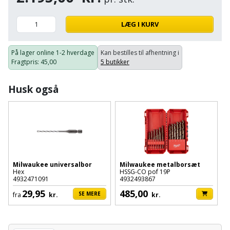
Hammer
Drivhustilbehør
terrassebrædder
Detektor
Robotplæneklipper
LÆG I KURV
Høvl
Elartikler
Lecablokke
Diamantskæremaskine
Robotplæneklipper
og
Kiler
Flagstænger
På lager online
1-2 hverdage
Kan bestilles til afhentning i
tilbehør
fundablokke
Fragtpris
: 45,00
5 butikker
Diamantslibertilbehør
til
Kloakrenser
Vandpumpe
hus
Lofter
Husk også
Dykkerpistol
og
Kniv
Vertikalskærer
have
Lofttrapper
og
Dyksav
/
hobbykniv
mosfjerner
Fuglefoderhus
Murbinder
Excentersliber
Koben
Vinduesvasker
Garderobe
Murpap
Excenterslibertilbehør
Milwaukee universalbor
Milwaukee metalborsæt
opbevaring
og
Hex
HSSG-CO pof 19P
Kridtsnor
4932471091
4932493867
murfolie
Fedtsprøjte
29,95
485,00
Gavekort
SE MERE
fra
kr.
kr.
Lærlingesæt
Mursten
Flamingoskærer
Grill
Landmålerstok