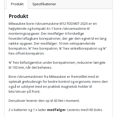
Plastlister
Flisevibrator
Produkt
Specifikationer
Gummibåd
Løfteudstyr
og
Radonsikring
Føringsskinne
Produkt
kajak
Målebånd
Milwaukee bore-/skruemaskine M12 FDDXKIT-202X er en
Rumdeler
Forlængerledning
højtydende og kompakt 4-i-1 bore-/skruemaskine til
Havemøbler
Markeringsværktøj
monteringsopgaver. Der medfølger 4 forskellige
Sand
Fugepistol
hoveder/aftagbare borepatroner, der gør den egnet til en lang
række opgaver. Der medfølger: 10 mm selvspændende
Havepleje
og
Mejsel
borepatron, ¼″ hex borepatron, ¼″ hex vinkelborepatron og ¼″
Fugtmåler
grus
hex offset-borepatron.
Haveredskaber
Murerværktøj
¼″ hex bitfastgørelse under borepatronen, reducerer længde
Gipsskruemaskine
Skruer,
til 130 mm, når det behøves.
Haveslange
Nedstryger
bolte
Girafsliber
og
Bore-/skruemaskinen fra Milwaukee er fremstillet med et
og
optimalt grebsdesign for bedre kontrol og ergonomi, mens den
Nøgleværktøj
tilbehør
møtrikker
også er udstyret med en praktisk magnetisk holder til
Girafsliber
bits/skruer på front.
Økse
tilbehør
Havetilbehør
Skunklem
Derudover leverer den op til 43 Nm i moment.
Oliekande
Høvl
Hegn
2 x batterier og 1 x lader
medfølger
. Leveres med HD-boks.
Søm