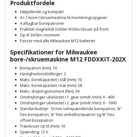
Produktfordele
Palleløfter
Industristøvsuger
Højbede
Sternbeklædning
Højtydende og kompakt
Polsøger
Kantfræser
4-i-1 bore-/skruemaskine til monteringsopgaver
Højtaler
Tag
4 aftagbar borepatroner
og
Praktisk magnetisk holder til bits/skruer på front
Profilsaks
Kantlimer
Hylder
Op til 34 Nm i moment
tagplader
Passer med alle Milwaukee M12 batterier
Reb
Kantlimertilbehør
Jagt
Specifikationer for Milwaukee
Terrassebrædder
og
og
bore-/skruemaskine M12 FDDXKIT-202X
Kap-
snor
fritid
Terrasseopklodsning
Borepatron (mm): 10
og
Hastighedsindstillinger: 2
Renseservietter
geringssav
Jul
Maks. borekapacitet i stål (mm): 10
Tråd
og
Maks. borekapacitet i træ (mm): 28
til
Maks. drejningsmoment (Nm): 34
Kerneboremaskine
Kaffe
wipes
byggeri
Omdrejninger ubelastet i 1. gear (omdr./min): 0 - 400
Omdrejninger ubelastet i 2. gear (omdr./min): 0 - 1600
Klammepistol
Klæbesøm
Sækkelukker
Standardudstyr: 10 mm selvspændende borepatron, ¼″
Træ
hex borepatron, ¼″ hex vinkelborepatron og ¼″ hex
offset-borepatron
Klippeværktøj
Køkkenudstyr
Saks
Vinduer
Træskruer op til (mm): 10
Spænding: 12 V
Kombokit
Leg