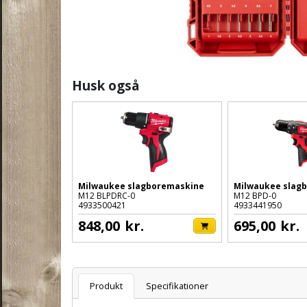
Husk også
Milwaukee slagboremaskine
Milwaukee slag
M12 BLPDRC-0
M12 BPD-0
4933500421
4933441950
848,00
kr.
695,00
kr.
Varenummer
Produkt
Specifikationer