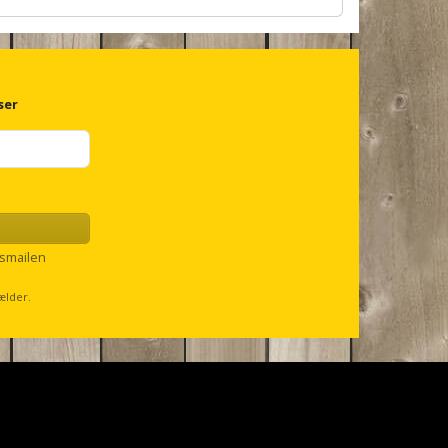
ser
smailen
ælder.