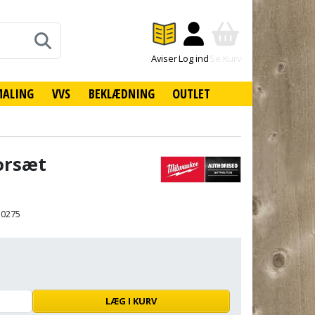
Aviser
Log ind
Se Kurv
MALING
VVS
BEKLÆDNING
OUTLET
orsæt
10275
LÆG I KURV