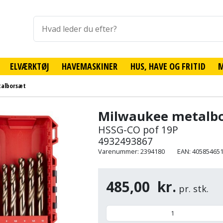
ELVÆRKTØJ
HAVEMASKINER
HUS, HAVE OG FRITID
talborsæt
Milwaukee metalb
HSSG-CO pof 19P
4932493867
Varenummer: 2394180
EAN: 40585465
485,00
kr.
pr. stk.