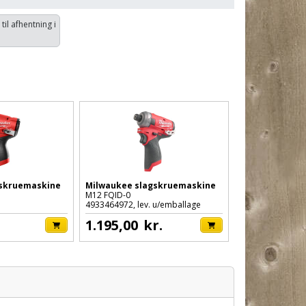
 til afhentning i
gskruemaskine
Milwaukee slagskruemaskine
M12 FQID-0
4933464972, lev. u/emballage
1.195,00
kr.