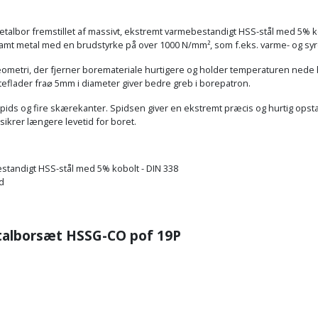
etalbor fremstillet af massivt, ekstremt varmebestandigt HSS-stål med 5% k
 samt metal med en brudstyrke på over 1000 N/mm², som f.eks. varme- og syreb
eometri, der fjerner boremateriale hurtigere og holder temperaturen nede
eflader fra⌀ 5mm i diameter giver bedre greb i borepatron.
ids og fire skærekanter. Spidsen giver en ekstremt præcis og hurtig opsta
krer længere levetid for boret.
estandigt HSS-stål med 5% kobolt - DIN 338
ld
talborsæt
HSSG-CO pof 19P