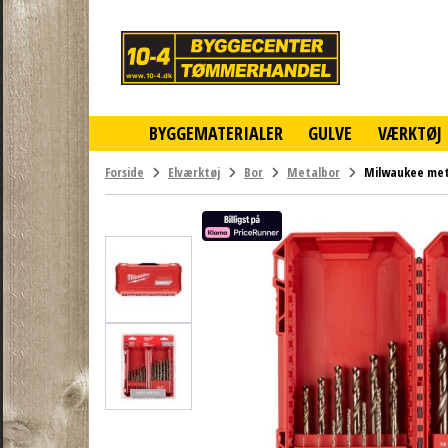
10-
4
-
billigt
online
BYGGEMATERIALER
GULVE
VÆRKTØJ
byggemarked
og
tømmerhandel
Forside
Elværktøj
Bor
Metalbor
Milwaukee me
-
Klik
og
byg