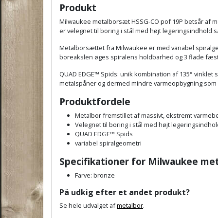
Produkt
Milwaukee metalborsæt
HSSG-CO pof 19P betsår af m
er v
elegnet til boring i stål med højt legeringsindhold
Metalborsættet fra Milwaukee er med variabel spiralg
boreakslen øges spiralens holdbarhed og 3 flade fæst
QUAD EDGE™ Spids: unik kombination af 135° vinklet sp
metalspåner og dermed mindre varmeopbygning som si
Produktfordele
M
etalbor fremstillet af massivt, ekstremt varmeb
Velegnet til boring i stål med højt legeringsindho
QUAD EDGE™ Spids
variabel spiralgeometri
Specifikationer for
Milwaukee me
Farve: bronze
På udkig efter et andet produkt?
Se hele udvalget af
metalbor
.