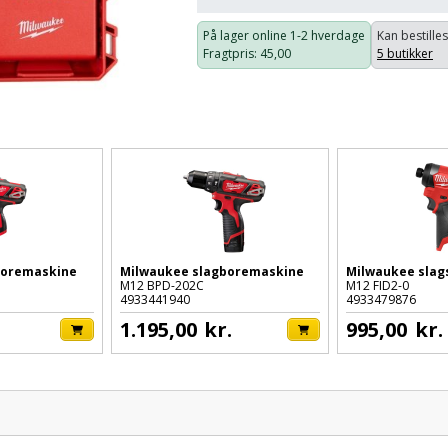
På lager online
1-2 hverdage
Kan bestilles
Fragtpris
: 45,00
5 butikker
boremaskine
Milwaukee slagboremaskine
Milwaukee sla
M12 BPD-202C
M12 FID2-0
4933441940
4933479876
1.195,00
kr.
995,00
kr.
Pris: