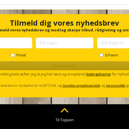
Tilmeld dig vores nyhedsbrev
lmeld vores nyhedsbrev og modtag skarpe tilbud, rådgivning og avi
Privat
Erhverv
TILMELD MIG
melding bekræfter jeg at jeg har læst og accepteret
betingelserne
for nyhed
 websted er beskyttet af reCAPTCHA, og
Googles privatlivspolitik
og
servicevilkår
g
Til Toppen