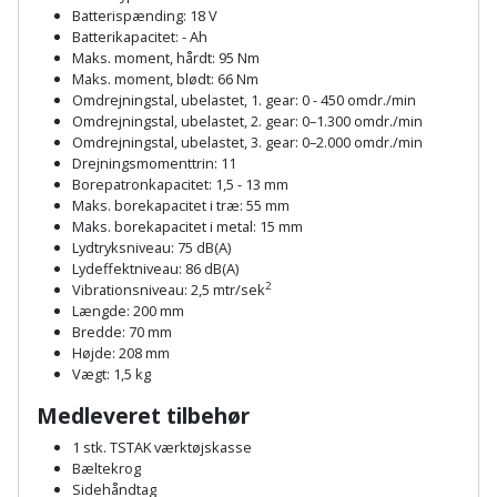
Plastlister
Flisevibrator
Batterispænding: 18 V
Gummibåd
Løfteudstyr
Batterikapacitet: - Ah
og
Radonsikring
Maks. moment, hårdt: 95 Nm
Føringsskinne
Maks. moment, blødt: 66 Nm
kajak
Målebånd
Omdrejningstal, ubelastet, 1. gear: 0 - 450 omdr./min
Rumdeler
Forlængerledning
Omdrejningstal, ubelastet, 2. gear: 0–1.300 omdr./min
Havemøbler
Markeringsværktøj
Omdrejningstal, ubelastet, 3. gear: 0–2.000 omdr./min
Sand
Fugepistol
Drejningsmomenttrin: 11
Borepatronkapacitet: 1,5 - 13 mm
Havepleje
og
Mejsel
Maks. borekapacitet i træ: 55 mm
Fugtmåler
grus
Maks. borekapacitet i metal: 15 mm
Haveredskaber
Murerværktøj
Lydtryksniveau: 75 dB(A)
Gipsskruemaskine
Lydeffektniveau: 86 dB(A)
Skruer,
2
Vibrationsniveau: 2,5 mtr/sek
Haveslange
Nedstryger
bolte
Længde: 200 mm
Girafsliber
og
Bredde: 70 mm
og
Nøgleværktøj
tilbehør
Højde: 208 mm
møtrikker
Girafsliber
Vægt: 1,5 kg
Økse
tilbehør
Havetilbehør
Medleveret tilbehør
Skunklem
1 stk. TSTAK værktøjskasse
Oliekande
Høvl
Hegn
Søm
Bæltekrog
Sidehåndtag