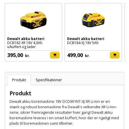
Batteri
kr.
og
Rør
Brænde
Fugtsikring
Fugepistol
Motorenhed
afrensning
og
Betonsliber
og
fittings
Brændeovn
Garageport
Motorsav
Spartelmasse
skumpistol
Guides
Bindemaskine
og
til
Stålvask
Brandslukker
Gelænder
Gevindskærer
kædesav
Dewalt akku batteri
Dewalt akku batteri
D
væg
Bits
DCB182 XR 18V 4,0Ah
DCB184-XJ 18V 5Ah
D
Gaveideer
Ventilation
u/kuffert og lader
u
Brugskunst
Gips
Gipsværktøj
Motorsav
Tape
og
Bor
395,00
499,00
kr.
kr.
Aktiviteter
og
indeklima
Camping
Grundmursplader
Glasløfter
Bordrundsav
kædesav
tilbehør
Damprengøring
Hardieplank
Glasskærer
Produkt
Specifikationer
Bore-
brædder
og
Pælebor
Dørmåtte
Produkt
Hæftepistol
skruemaskine
Hemsestige
og
Dewalt akku boremaskine 18V DCD991NT-XJ XR Li-Ion er en
Plæneklipper
Dørrist
stærk og robust boremaskine fra Dewalt's velkendte XR Li-Ion-
-
Borehammer
Isolering
serie, sikrer fremragende resultater hver gang! Dewalt akku
hammer
Plæneklipper
Drivhus
boremaskine leveres i en smart kuffert, hvor der er rigeligt med
plads til boremaskinen samt tilbehør.
Boremaskinetilbehør
tilbehør
Komposit