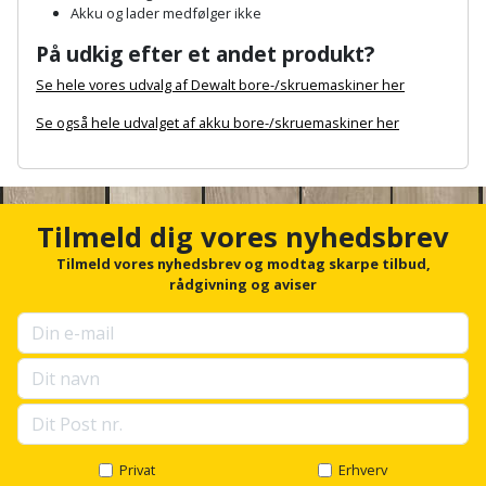
Palleløfter
Industristøvsuger
Højbede
Akku og lader medfølger ikke
Sternbeklædning
På udkig efter et andet produkt?
Polsøger
Kantfræser
Højtaler
Tag
Se hele vores udvalg af Dewalt bore-/skruemaskiner her
og
Profilsaks
Kantlimer
Hylder
Se også hele udvalget af akku bore-/skruemaskiner her
tagplader
A
Reb
Kantlimertilbehør
Jagt
n
Terrassebrædder
og
og
c
Kap-
snor
h
fritid
Tilmeld dig vores nyhedsbrev
Terrasseopklodsning
o
og
r
Tilmeld vores nyhedsbrev og modtag skarpe tilbud,
Renseservietter
geringssav
Jul
f
rådgivning og aviser
Tråd
og
o
til
Kerneboremaskine
r
Kaffe
wipes
byggeri
u
p
Klammepistol
Klæbesøm
Sækkelukker
s
Træ
e
Klippeværktøj
l
Køkkenudstyr
Saks
Vinduer
l
s
Privat
Erhverv
Kombokit
Leg