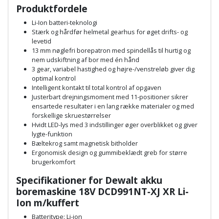
Hammer
Drivhustilbehør
terrassebrædder
Produktfordele
Detektor
Robotplæneklipper
Li-Ion batteri-teknologi
Høvl
Elartikler
Lecablokke
Stærk og hårdfør helmetal gearhus for øget drifts- og
Diamantskæremaskine
Robotplæneklipper
levetid
og
Kiler
Flagstænger
13 mm nøglefri borepatron med spindellås til hurtig og
tilbehør
fundablokke
nem udskiftning af bor med én hånd
Diamantslibertilbehør
til
3 gear, variabel hastighed og højre-/venstreløb giver dig
Kloakrenser
Vandpumpe
hus
optimal kontrol
Lofter
Dykkerpistol
og
Intelligent kontakt til total kontrol af opgaven
Kniv
Vertikalskærer
Justerbart drejningsmoment med 11-positioner sikrer
have
Lofttrapper
og
ensartede resultater i en lang række materialer og med
Dyksav
/
forskellige skruestørrelser
hobbykniv
mosfjerner
Fuglefoderhus
Murbinder
Hvidt LED-lys med 3 indstillinger øger overblikket og giver
Excentersliber
lygte-funktion
Koben
Bæltekrog samt magnetisk bitholder
Vinduesvasker
Garderobe
Murpap
Excenterslibertilbehør
Ergonomisk design og gummibeklædt greb for større
opbevaring
og
brugerkomfort
Kridtsnor
murfolie
Fedtsprøjte
Specifikationer for Dewalt akku
Gavekort
Lærlingesæt
boremaskine 18V DCD991NT-XJ XR Li-
Mursten
Flamingoskærer
Ion m/kuffert
Grill
Landmålerstok
Batteritype: Li-ion