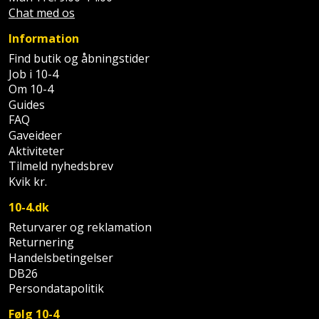
Prepping
Mejselhammer
Chat med os
Soldater
Presenning
Information
støtte
Multicutter
Find butik og åbningstider
og
Redskabsskur
Job i 10-4
teleskopstøtte
Multicuttertilbehør
Om 10-4
Rengøring
Guides
Stålbørste
Multisliber
FAQ
Shelter
Gaveideer
Stemmejern
Nedbrydningshammer
Aktiviteter
Tilmeld nyhedsbrev
Sikkerhed
Stige
Overfræser
Kvik kr.
i
hjemmet
10-4.dk
Stillads
Overfræsertilbehør
Returvarer og reklamation
Skadedyrsbekæmpelse
Returnering
Tænger
Polermaskine
Handelsbetingelser
DB26
Skraldespandsskjuler
Tagpapbrænder
Rillefræser
Persondatapolitik
Skydelåge
Følg 10-4
Tapetværktøj
Røreværk