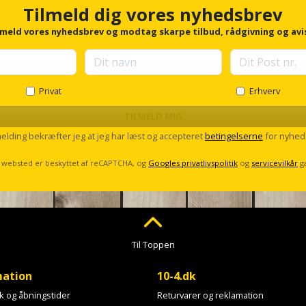
Tilmeld dig vores nyhedsbrev
lmeld vores nyhedsbrev og modtag skarpe tilbud, rådgivning og avi
Privat
Erhverv
TILMELD MIG
melding bekræfter jeg at jeg har læst og accepteret
betingelserne
for nyhed
 websted er beskyttet af reCAPTCHA, og
Googles privatlivspolitik
og
servicevilkår
g
Til Toppen
mation
10-4.dk
ik og åbningstider
Returvarer og reklamation