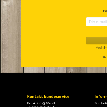
Ti
Ved til
Dette
Kontakt kundeservice
Infor
E-mail:
info@10-4.dk
Find but
Telefon:
9674 2484