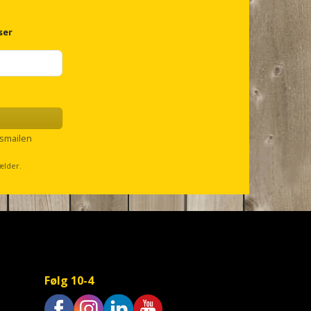
ser
smailen
ælder.
Følg 10-4