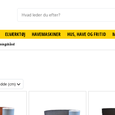
ELVÆRKTØJ
HAVEMASKINER
HUS, HAVE OG FRITID
ningsbånd
edde (cm)