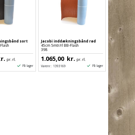
ningsbånd sort
Jacobi inddækningsbånd rød
-Flash
45cm 5mtr/rl BB-Flash
398
r.
1.065,00
kr.
pr. rl.
pr. rl.
På lager
På lager
Varenr.:
1393169