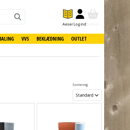
Aviser
Log ind
Se Kurv
MALING
VVS
BEKLÆDNING
OUTLET
Sortering:
Standard