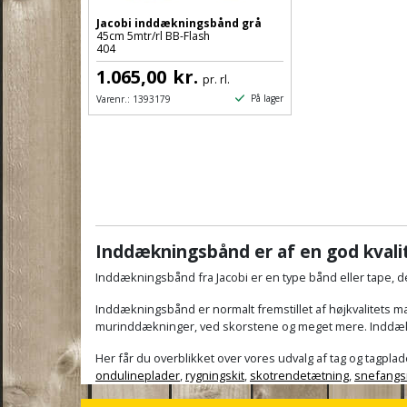
Jacobi inddækningsbånd grå
45cm 5mtr/rl BB-Flash
404
1.065,00
kr.
pr. rl.
På lager
Varenr.:
1393179
Inddækningsbånd er af en god kvali
Inddækningsbånd fra Jacobi er en type bånd eller tape, der
Inddækningsbånd er normalt fremstillet af højkvalitets mat
murinddækninger, ved skorstene og meget mere. Inddæknin
Her får du overblikket over vores udvalg af tag og tagplad
ondulineplader
,
rygningskit
,
skotrendetætning
,
snefangs