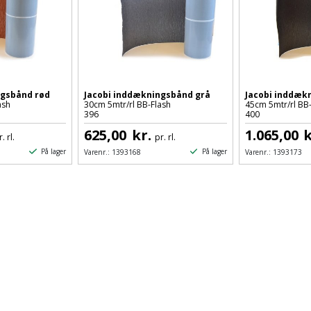
ngsbånd rød
Jacobi inddækningsbånd grå
Jacobi inddæk
ash
30cm 5mtr/rl BB-Flash
45cm 5mtr/rl BB
396
400
625,00
kr.
1.065,00
k
. rl.
pr. rl.
På lager
På lager
Varenr.:
1393168
Varenr.:
1393173