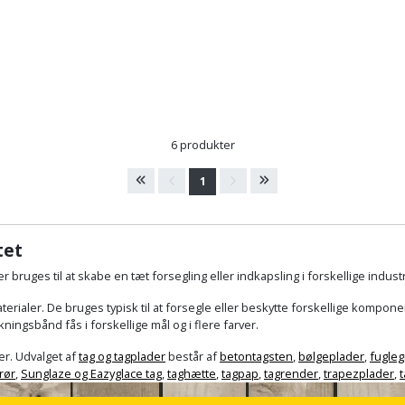
6 produkter
1
tet
 bruges til at skabe en tæt forsegling eller indkapsling i forskellige indus
erialer. De bruges typisk til at forsegle eller beskytte forskellige kompon
gsbånd fås i forskellige mål og i flere farver.
er. Udvalget af
tag og tagplader
består af
betontagsten
,
bølgeplader
,
fugleg
rør
,
Sunglaze og Eazyglace tag
,
taghætte
,
tagpap
,
tagrender
,
trapezplader
,