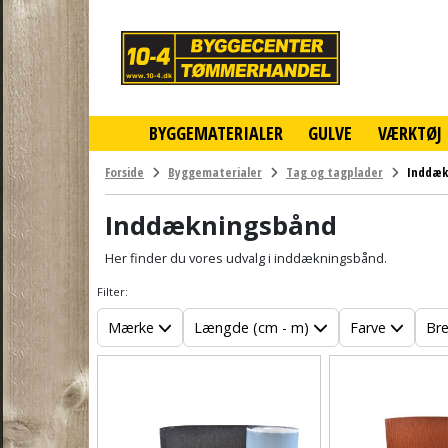
10-
4
-
billigt
online
BYGGEMATERIALER
GULVE
VÆRKTØJ
byggemarked
og
tømmerhandel
Forside
Byggematerialer
Tag og tagplader
Inddæk
-
Klik
Inddækningsbånd
og
byg
Her finder du vores udvalg i inddækningsbånd.
Filter:
Mærke
Længde (cm - m)
Farve
Br