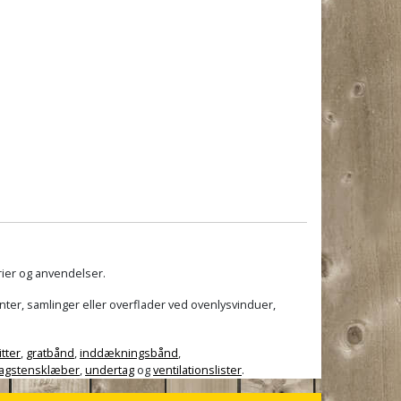
trier og anvendelser.
enter, samlinger eller overflader ved ovenlysvinduer,
itter
,
gratbånd
,
inddækningsbånd
,
tagstensklæber
,
undertag
og
ventilationslister
.