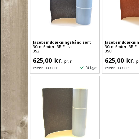
Jacobi inddækningsbånd sort
Jacobi inddækni
30cm 5mtr/rl BB-Flash
30cm 5mtr/rl BB-Fl
392
390
625,00
kr.
625,00
kr.
pr. rl.
pr
På lager
Varenr.:
1393166
Varenr.:
1393165