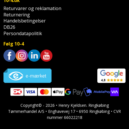
Sav
10-4.dk
WinWin
Returvarer og reklamation
plader
Kompressor
Lommelygte
Savbuk
Returnering
Handelsbetingelser
Lader
Merchandise
DB26
Savklinge
Persondatapolitik
Ligesliber
Mobiltilbehør
Skraber
Følg 10-4
Limpistol
Pavillon
Skruestik
Trustpilot
Linjelaser
Personlig
Skruetrækker
pleje
Loddekolbe
Skruetvinge
Plantekasser
Luftværktøj
Slibeartikler
Postkasse
Copyright© - 2026 • Henry Kjeldsen. Ringkøbing
Måleinstrumenter
Smøring
Tømmerhandel A/S • Enghavevej 17 • 6950 Ringkøbing • CVR
Postkassestander
og
nummer 66022218
Malersprøjte
rustopløser