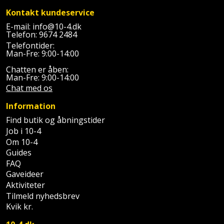
Palleløfter
Industristøvsuger
Højbede
Sternbeklædning
Kontakt kundeservice
E-mail:
info@10-4.dk
Polsøger
Kantfræser
Højtaler
Tag
Telefon:
9674 2484
Telefontider:
og
Profilsaks
Kantlimer
Man-Fre: 9:00-14:00
Hylder
tagplader
Chatten er åben:
Reb
Kantlimertilbehør
Jagt
Man-Fre: 9:00-14:00
Terrassebrædder
Chat med os
og
og
Kap-
snor
fritid
Information
Terrasseopklodsning
og
Find butik og åbningstider
Renseservietter
geringssav
Jul
Job i 10-4
Tråd
og
Om 10-4
til
Kerneboremaskine
Kaffe
Guides
wipes
byggeri
FAQ
Klammepistol
Gaveideer
Klæbesøm
Sækkelukker
Træ
Aktiviteter
Tilmeld nyhedsbrev
Klippeværktøj
Køkkenudstyr
Saks
Vinduer
Kvik kr.
Kombokit
Leg