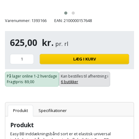
Batteri
kr.
og
Rør
Brænde
Fugtsikring
Fugepistol
Motorenhed
afrensning
og
Betonsliber
og
fittings
Varenummer: 1393166
EAN: 2100000157648
Brændeovn
Garageport
Motorsav
Spartelmasse
skumpistol
Guides
Bindemaskine
og
til
Stålvask
Brandslukker
Gelænder
625,00
kr.
Gevindskærer
kædesav
væg
pr. rl
Bits
Gaveideer
Ventilation
Brugskunst
Gips
Gipsværktøj
Motorsav
Tape
og
Bor
LÆG I KURV
Aktiviteter
og
indeklima
Camping
Grundmursplader
Glasløfter
Bordrundsav
kædesav
På lager online
1-2 hverdage
Kan bestilles til afhentning i
tilbehør
Damprengøring
Fragtpris
: 89,00
6 butikker
Hardieplank
Glasskærer
Bore-
brædder
og
Pælebor
Dørmåtte
Hæftepistol
skruemaskine
Hemsestige
og
Plæneklipper
Produkt
Specifikationer
Dørrist
-
Borehammer
Isolering
Produkt
hammer
Plæneklipper
Drivhus
Boremaskinetilbehør
tilbehør
Easy BB inddækningsbånd sort er et elastisk universal
Komposit