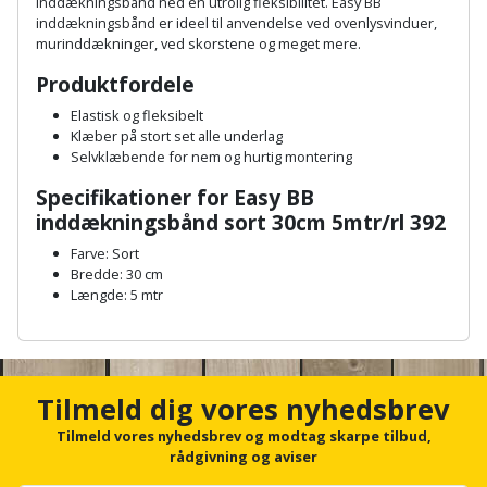
Hammer
inddækningsbånd ned en utrolig fleksibilitet. Easy BB
Drivhustilbehør
terrassebrædder
inddækningsbånd er ideel til anvendelse ved ovenlysvinduer,
Detektor
Robotplæneklipper
murinddækninger, ved skorstene og meget mere.
Høvl
Elartikler
Lecablokke
Produktfordele
Diamantskæremaskine
Robotplæneklipper
og
Kiler
Flagstænger
tilbehør
Elastisk og fleksibelt
fundablokke
Diamantslibertilbehør
til
Klæber på stort set alle underlag
Kloakrenser
Selvklæbende for nem og hurtig montering
Vandpumpe
hus
Lofter
Dykkerpistol
Specifikationer for Easy BB
og
Kniv
Vertikalskærer
inddækningsbånd sort 30cm 5mtr/rl 392
have
Lofttrapper
og
Dyksav
/
Farve: Sort
hobbykniv
mosfjerner
Bredde: 30 cm
Fuglefoderhus
Murbinder
Excentersliber
Længde: 5 mtr
Koben
Vinduesvasker
Garderobe
Murpap
A
Excenterslibertilbehør
n
opbevaring
og
Kridtsnor
c
murfolie
Fedtsprøjte
h
Tilmeld dig vores nyhedsbrev
Gavekort
o
Lærlingesæt
r
Tilmeld vores nyhedsbrev og modtag skarpe tilbud,
Mursten
Flamingoskærer
f
rådgivning og aviser
Grill
Landmålerstok
o