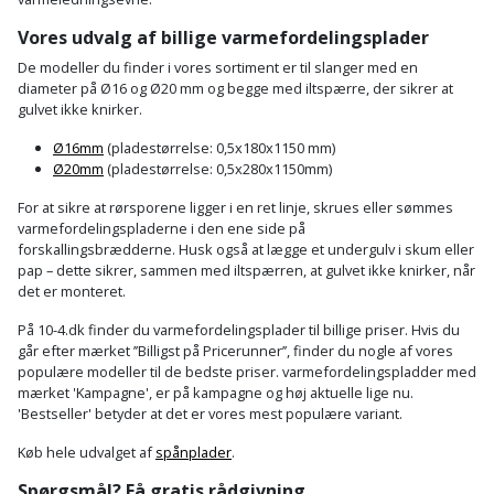
Hammer
Drivhustilbehør
terrassebrædder
Detektor
Robotplæneklipper
Vores udvalg af billige varmefordelingsplader
Høvl
Elartikler
Lecablokke
De modeller du finder i vores sortiment er til slanger med en
Diamantskæremaskine
Robotplæneklipper
diameter på Ø16 og Ø20 mm og begge med iltspærre, der sikrer at
og
Kiler
Flagstænger
gulvet ikke knirker.
tilbehør
fundablokke
Diamantslibertilbehør
til
Ø16mm
(pladestørrelse: 0,5x180x1150 mm)
Kloakrenser
Vandpumpe
hus
Ø20mm
(pladestørrelse: 0,5x280x1150mm)
Lofter
Dykkerpistol
og
For at sikre at rørsporene ligger i en ret linje, skrues eller sømmes
Kniv
Vertikalskærer
have
varmefordelingspladerne i den ene side på
Lofttrapper
og
Dyksav
/
forskallingsbrædderne. Husk også at lægge et undergulv i skum eller
hobbykniv
pap – dette sikrer, sammen med iltspærren, at gulvet ikke knirker, når
mosfjerner
Fuglefoderhus
Murbinder
det er monteret.
Excentersliber
Koben
Vinduesvasker
På 10-4.dk finder du varmefordelingsplader til billige priser. Hvis du
Garderobe
Murpap
Excenterslibertilbehør
går efter mærket ’’Billigst på Pricerunner’’, finder du nogle af vores
opbevaring
og
populære modeller til de bedste priser. varmefordelingspladder med
Kridtsnor
murfolie
mærket 'Kampagne', er på kampagne og høj aktuelle lige nu.
Fedtsprøjte
Gavekort
'Bestseller' betyder at det er vores mest populære variant.
Lærlingesæt
Mursten
Flamingoskærer
Køb hele udvalget af
spånplader
.
Grill
Landmålerstok
Spørgsmål? Få gratis rådgivning