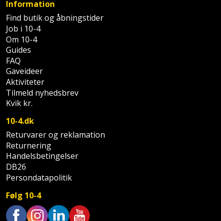
Sav
Information
WinWin
Find butik og åbningstider
plader
Kompressor
Lommelygte
Savbuk
Job i 10-4
Om 10-4
Lader
Merchandise
Savklinge
Guides
FAQ
Ligesliber
Mobiltilbehør
Skraber
Gaveideer
Aktiviteter
Limpistol
Pavillon
Tilmeld nyhedsbrev
Skruestik
Kvik kr.
Linjelaser
Personlig
Skruetrækker
10-4.dk
pleje
Returvarer og reklamation
Loddekolbe
Skruetvinge
Returnering
Plantekasser
Handelsbetingelser
Luftværktøj
Slibeartikler
DB26
Postkasse
Persondatapolitik
Måleinstrumenter
Smøring
Følg 10-4
Postkassestander
og
Malersprøjte
rustopløser