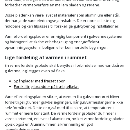
Batteri
kr.
og
Rør
forbedrer varmeoverførslen mellem pladen og rørene.
Brænde
Fugtsikring
Fugepistol
Motorenhed
afrensning
og
Betonsliber
Disse plader kan være lavet af materialer som aluminium eller stål,
og
fittings
der har gode varmeledningsegenskaber. De er normalt lette og
Brændeovn
Garageport
Motorsav
Spartelmasse
skumpistol
holdbare og kan tilpasses til forskellige gulvtyper og installationer.
Guides
Bindemaskine
og
til
Stålvask
Brandslukker
Gelænder
Varmefordelingsplader er en vigtig komponent i gulvvarmesystemer
Gevindskærer
kædesav
væg
Bits
og bidrager til at skabe et behageligt og energieffektivt
Gaveideer
Ventilation
opvarmningssystem i boligen eller kommercielle bygninger.
Brugskunst
Gips
Gipsværktøj
Motorsav
Tape
og
Bor
Lige fordeling af varmen i rummet
Aktiviteter
og
indeklima
Camping
Grundmursplader
En varmefordelingsplade skal benyttes i forbindelse med vandbåren
Glasløfter
Bordrundsav
kædesav
gulvarme, og lægges oven på f.eks.
tilbehør
Damprengøring
Hardieplank
Glasskærer
Spånplader med fræset spor
Bore-
brædder
Forskallingsbrædder på træbjælkelag
og
Pælebor
Dørmåtte
Hæftepistol
Varmefordelingspladen sikrer, at varmen fra gulvvarmerøret bliver
skruemaskine
Hemsestige
og
fordelt ligeligt under gulvbelægningen, når gulvvarmeslangerne ikke
Plæneklipper
Dørrist
selv formår det. Dette er også med til at sikre, at temperaturen i
-
Borehammer
Isolering
rummet er mere konstant. De varmefordelingsplader du finder i
hammer
Plæneklipper
Drivhus
vores sortiment, er lavet af aluminium, hvilket varmefordelingsplader
typisk også er. Aluminiummen sikrer nemlig en god
Boremaskinetilbehør
tilbehør
Komposit
varmeledningsevne.