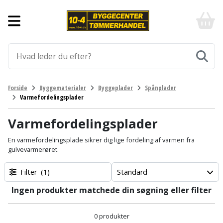
Forside
10-
4
-
Byggematerialer
billigt
online
Aluprofiler
Gulve
byggemarked
og
tømmerhandel
Armering
Fliser
Værktøj
Forside
Byggematerialer
Byggeplader
Spånplader
-
og
Varmefordelingsplader
Klik
Asfalt
Afmærkning
Elværktøj
klinker
og
byg
Varmefordelingsplader
Befæstigelse
Arbejdsbuk
Afkortersav
Havemaskiner
Gulvtilbehør
En varmefordelingsplade sikrer dig lige fordeling af varmen fra
gulvevarmerøret.
Bordplade
Arbejdsvogn
Afstandsmåler
Brændekløver
Hus,
Gulvunderlag
have
Filter
(1)
Standard
Byggeplader
Bærehåndtag
Arbejdsbord
Buskrydder
Gulvvarme
og
Ingen produkter matchede din søgning eller filter
fritid
Bygningsbeslag
Båndstrammer
Arbejdslamper
Dykpumpe
Laminatgulv
og
og
0 produkter
Affaldssortering
Maling