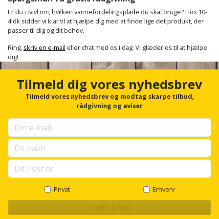
Plastlister
Flisevibrator
Gummibåd
Er du i tvivl om, hvilken varmefordelingsplade du skal bruge? Hos 10-
Løfteudstyr
4.dk sidder vi klar til at hjælpe dig med at finde lige det produkt, der
og
Radonsikring
Føringsskinne
passer til dig og dit behov.
kajak
Målebånd
Rumdeler
Ring,
skriv en e-mail
eller chat med os i dag. Vi glæder os til at hjælpe
Forlængerledning
dig!
Havemøbler
Markeringsværktøj
Sand
Fugepistol
Tilmeld dig vores nyhedsbrev
Havepleje
og
Mejsel
Fugtmåler
Tilmeld vores nyhedsbrev og modtag skarpe tilbud,
grus
Haveredskaber
rådgivning og aviser
Murerværktøj
Gipsskruemaskine
Skruer,
Haveslange
Nedstryger
bolte
Girafsliber
og
og
Nøgleværktøj
tilbehør
møtrikker
Girafsliber
Økse
tilbehør
Havetilbehør
Skunklem
Privat
Erhverv
Oliekande
Høvl
Hegn
Søm
TILMELD MIG