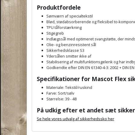
Produktfordele
Sømværn af specialtekstil
Blød, stødabsorberende og fleksibel to-kompone
TPU tåforstærkning
Stigegreb
Indlægssål med optimeret svangstøtte, der minds
Olie- og benzinresistent sål
Sikkerhedsklasse S3
Ydersålen smitter ikke af
Stabilisering af multifunktionsgelenk og har in
Godkendte efter DIN EN 61340-4-3: 2002 + DIN EN
Specifikationer for Mascot Flex s
Materiale: Tekstil/ruskind
Farve: Sort/sølv
Størrelse: 39 - 48
På udkig efter et andet sæt sikke
Se hele vores udvalg af sikkerhedssko her
A
n