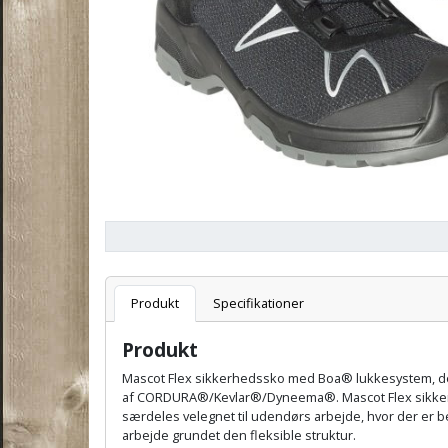
Varenummer
T
Produkt
Specifikationer
Produkt
Mascot Flex sikkerhedssko med Boa® lukkesystem, der 
af CORDURA®/Kevlar®/Dyneema®. Mascot Flex sikkerhe
særdeles velegnet til udendørs arbejde, hvor der er 
arbejde grundet den fleksible struktur.