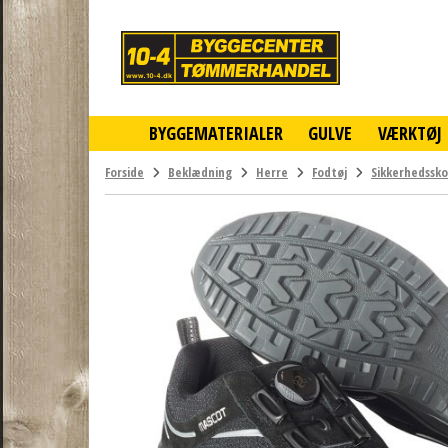
10-
4
-
billigt
online
BYGGEMATERIALER
GULVE
VÆRKTØJ
byggemarked
og
tømmerhandel
Forside
Beklædning
Herre
Fodtøj
Sikkerhedssko
-
Klik
og
byg