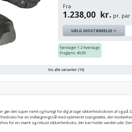
Fra
1.238,00
kr.
pr. par
VÆLG SKOSTØRRELSE
Skostørrelse
Farve
På
Pris:
lager:
Fjernlager
1-2 hverdage
Fragtpris
: 49,00
39
Sort/sølv
Vis alle varianter (10)
1.238,00 kr.
øj Farve:
Skostørrelse:
40
Sort/sølv
1.238,00 kr.
gør det super nemt og hurtigt for dig at tage sikkerhedsskoen af og på. D
41
Sort/sølv
dssko har en indlægningssål med optimeret svangstøtte, der modvirker t
behov for en stærk og robust sikkerhedssko, der kan holde vandet ude. De
1.238,00 kr.