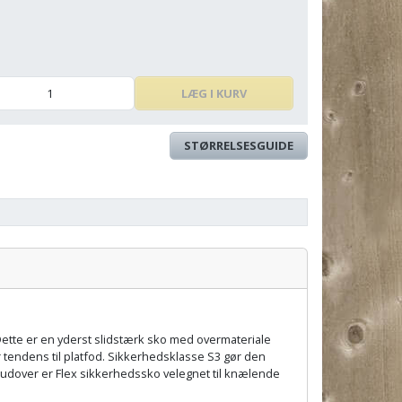
LÆG I KURV
STØRRELSESGUIDE
Pris:
ette er en yderst slidstærk sko med overmateriale
endens til platfod. Sikkerhedsklasse S3 gør den
rudover er Flex sikkerhedssko velegnet til knælende