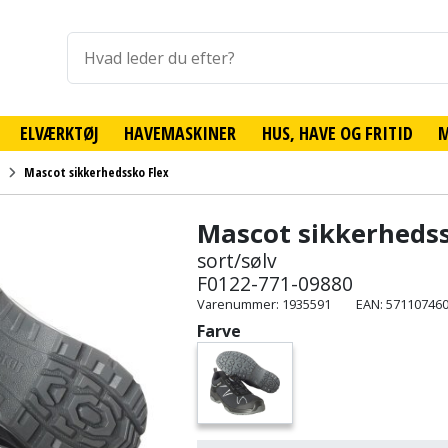
ELVÆRKTØJ
HAVEMASKINER
HUS, HAVE OG FRITID
Mascot sikkerhedssko Flex
Mascot sikkerhedss
sort/sølv
F0122-771-09880
Varenummer: 1935591
EAN: 57110746
Farve