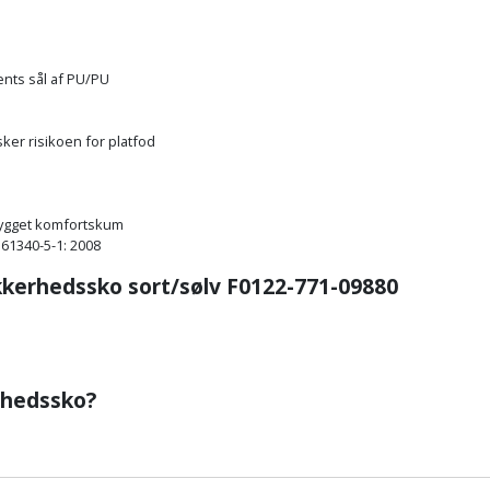
42
Sort/sølv
nts sål af PU/PU
1.238,00 kr.
43
Sort/sølv
ker risikoen for platfod
1.238,00 kr.
dbygget komfortskum
44
Sort/sølv
 61340-5-1: 2008
ikkerhedssko sort/sølv F0122-771-09880
1.238,00 kr.
45
Sort/sølv
1.238,00 kr.
rhedssko?
46
Sort/sølv