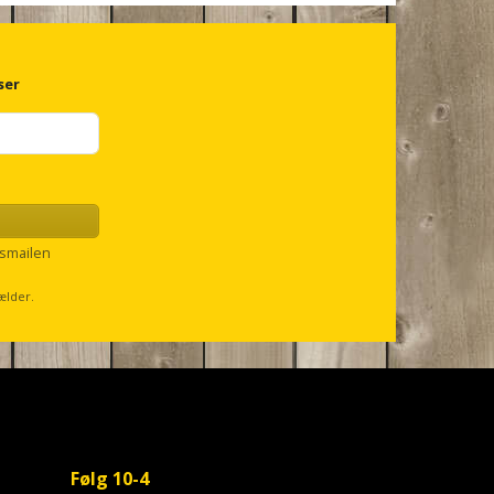
ser
smailen
ælder.
Følg 10-4