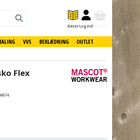
Aviser
Log ind
Se Kurv
MALING
VVS
BEKLÆDNING
OUTLET
ko Flex
08874