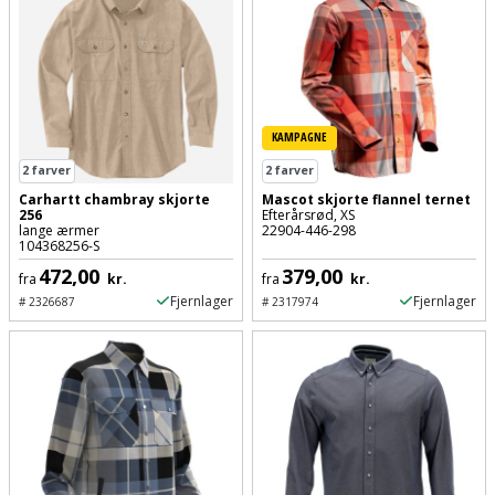
Plastlister
Flisevibrator
Gummibåd
Løfteudstyr
og
Radonsikring
Føringsskinne
kajak
Målebånd
Rumdeler
Forlængerledning
Havemøbler
Markeringsværktøj
KAMPAGNE
Sand
Fugepistol
2
farver
2
farver
Havepleje
og
Mejsel
Carhartt chambray skjorte
Mascot skjorte flannel ternet
Fugtmåler
256
Efterårsrød, XS
grus
lange ærmer
22904-446-298
Haveredskaber
Murerværktøj
104368256-S
Gipsskruemaskine
Skruer,
472,00
379,00
fra
kr.
fra
kr.
Haveslange
Nedstryger
bolte
Fjernlager
Fjernlager
#
2326687
#
2317974
Girafsliber
og
og
Nøgleværktøj
tilbehør
møtrikker
Girafsliber
Økse
tilbehør
Havetilbehør
Skunklem
Oliekande
Høvl
Hegn
Søm