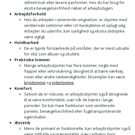
stilrent look eller løsere pasformer, hvis du har brug for
og
ekstra bevægelsesfrihed i løbet af arbejdsdagen.
Arbejdsforhold
svejsemaskine
Hvis du arbejder i varierende omgivelser, er skjorter med
ventilerede sektioner eller UV-beskyttelse et oplagt valg.
Tagpladeværktøj
Arbejder du udenfor, kan synlighed og ekstra slidstyrke
være vigtigt.
Holdbarhed
Trekantsliber
De er typisk forstærkede på områder, der er mest udsatte
for slid, som albuer og skuldre.
Trekantslibertilbehør
Praktiske lommer
Mange arbejdsskjorter har flere lommer, nogle med
Vægscanner
flapper eller velcrolukning, designet til at bære værktøj,
noter eller andre nødvendigheder. Eksempler kan være
brystlomme
og
inderlomme
.
Varmekanon
Komfort
Selvom de er robuste, er arbejdsskjorter også designede
Varmepistol
til at være komfortable, især når de bæres i lange
perioder. De kan have funktioner som ventilerede
paneler, bevægelsesfrihed eller fugttransporterende
Vinkelsliber
egenskaber.
Æstetik
Vinkelslibertilbehør
Mens de primært er funktionelle, kan arbejdsskjorter også
være stilfulde og præsentable, især i erhverv, hvor