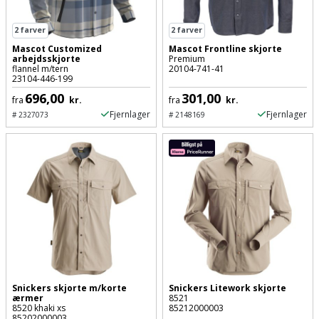
Palleløfter
Industristøvsuger
Højbede
Sternbeklædning
2
farver
2
farver
Polsøger
Kantfræser
Højtaler
Tag
Mascot Customized
Mascot Frontline skjorte
arbejdsskjorte
Premium
og
flannel m/tern
20104-741-41
Profilsaks
Kantlimer
Hylder
23104-446-199
tagplader
696,00
301,00
fra
kr.
fra
kr.
Reb
Kantlimertilbehør
Jagt
Fjernlager
Fjernlager
#
2327073
#
2148169
Terrassebrædder
og
og
Kap-
snor
fritid
Terrasseopklodsning
og
Renseservietter
geringssav
Jul
Tråd
og
til
Kerneboremaskine
Kaffe
wipes
byggeri
Klammepistol
Klæbesøm
Sækkelukker
Træ
Klippeværktøj
Køkkenudstyr
Saks
Snickers skjorte m/korte
Snickers Litework skjorte
Vinduer
ærmer
8521
8520 khaki xs
85212000003
Kombokit
Leg
85202000003