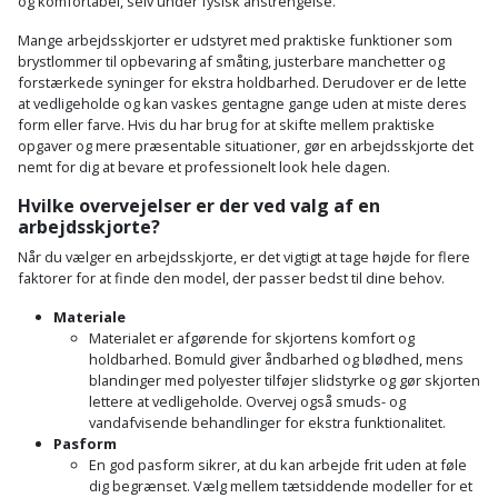
og komfortabel, selv under fysisk anstrengelse.
Slibemaskine
Varmepumpeskjuler
Mange arbejdsskjorter er udstyret med praktiske funktioner som
brystlommer til opbevaring af småting, justerbare manchetter og
Sømpistol
forstærkede syninger for ekstra holdbarhed. Derudover er de lette
Velux
at vedligeholde og kan vaskes gentagne gange uden at miste deres
gardin
Sømpistoltilbehør
form eller farve. Hvis du har brug for at skifte mellem praktiske
opgaver og mere præsentable situationer, gør en arbejdsskjorte det
nemt for dig at bevare et professionelt look hele dagen.
Spånsuger
Hvilke overvejelser er der ved valg af en
arbejdsskjorte?
Stiftepistol
Når du vælger en arbejdsskjorte, er det vigtigt at tage højde for flere
faktorer for at finde den model, der passer bedst til dine behov.
Stiksav
Materiale
Stiksavsklinge
Materialet er afgørende for skjortens komfort og
holdbarhed. Bomuld giver åndbarhed og blødhed, mens
blandinger med polyester tilføjer slidstyrke og gør skjorten
Støvblæser
lettere at vedligeholde. Overvej også smuds- og
vandafvisende behandlinger for ekstra funktionalitet.
Støvsugertilbehør
Pasform
En god pasform sikrer, at du kan arbejde frit uden at føle
dig begrænset. Vælg mellem tætsiddende modeller for et
Svejseværk