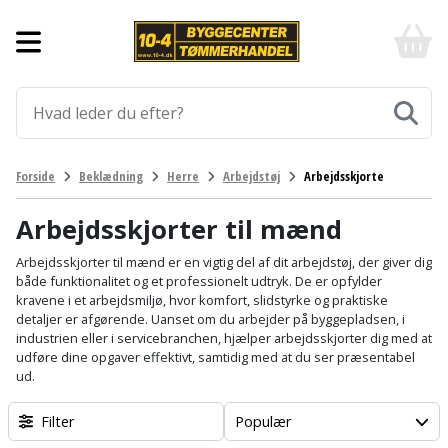
Forside
10-
4
-
Byggematerialer
billigt
online
Aluprofiler
Gulve
byggemarked
og
tømmerhandel
Armering
Fliser
Værktøj
Forside
Beklædning
Herre
Arbejdstøj
Arbejdsskjorte
-
og
Klik
Asfalt
Afmærkning
Elværktøj
klinker
og
Arbejdsskjorter til mænd
byg
Befæstigelse
Arbejdsbuk
Afkortersav
Havemaskiner
Arbejdsskjorter til mænd er en vigtig del af dit arbejdstøj, der giver dig
Gulvtilbehør
både funktionalitet og et professionelt udtryk. De er opfylder
kravene i et arbejdsmiljø, hvor komfort, slidstyrke og praktiske
Bordplade
Arbejdsvogn
Afstandsmåler
Brændekløver
Hus,
Gulvunderlag
detaljer er afgørende. Uanset om du arbejder på byggepladsen, i
have
industrien eller i servicebranchen, hjælper arbejdsskjorter dig med at
Byggeplader
Bærehåndtag
Arbejdsbord
Buskrydder
udføre dine opgaver effektivt, samtidig med at du ser præsentabel
Gulvvarme
og
ud.
fritid
Bygningsbeslag
Båndstrammer
Arbejdslamper
Dykpumpe
Laminatgulv
Filter
Populær
og
og
Affaldssortering
Maling