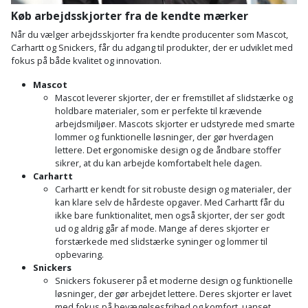
Køb arbejdsskjorter fra de kendte mærker
Når du vælger arbejdsskjorter fra kendte producenter som Mascot,
Carhartt og Snickers, får du adgang til produkter, der er udviklet med
fokus på både kvalitet og innovation.
Mascot
Mascot leverer skjorter, der er fremstillet af slidstærke og
holdbare materialer, som er perfekte til krævende
arbejdsmiljøer. Mascots skjorter er udstyrede med smarte
lommer og funktionelle løsninger, der gør hverdagen
lettere. Det ergonomiske design og de åndbare stoffer
sikrer, at du kan arbejde komfortabelt hele dagen.
Carhartt
Carhartt er kendt for sit robuste design og materialer, der
kan klare selv de hårdeste opgaver.
Med Carhartt får du
ikke bare funktionalitet, men også skjorter, der ser godt
ud og aldrig går af mode.
Mange af deres skjorter er
forstærkede med slidstærke syninger og lommer til
opbevaring.
Snickers
Snickers fokuserer på et moderne design og funktionelle
løsninger, der gør arbejdet lettere. Deres skjorter er lavet
med fokus på bevægelsesfrihed og komfort, uanset