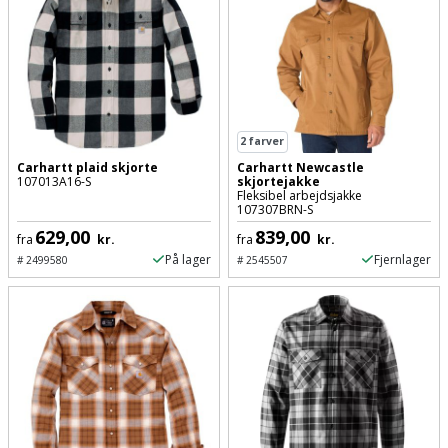
Prepping
Mejselhammer
Soldater
Presenning
støtte
Multicutter
og
Redskabsskur
teleskopstøtte
Multicuttertilbehør
Rengøring
2
farver
Stålbørste
Multisliber
Carhartt plaid skjorte
Carhartt Newcastle
107013A16-S
skjortejakke
Shelter
Fleksibel arbejdsjakke
Stemmejern
Nedbrydningshammer
107307BRN-S
629,00
839,00
Sikkerhed
fra
kr.
fra
kr.
Stige
Overfræser
På lager
Fjernlager
i
#
2499580
#
2545507
hjemmet
Stillads
Overfræsertilbehør
Skadedyrsbekæmpelse
Tænger
Polermaskine
Skraldespandsskjuler
Tagpapbrænder
Rillefræser
Skydelåge
Tapetværktøj
Røreværk