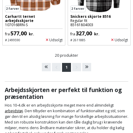
Støttemur
2
farver
2
farver
Tommestok
Rotationslaser
Carhartt ternet
Snickers skjorte 8516
arbejdsskjorte
Regular fit
Støvsuger
107016BRN-S
85161804003
Tømrervinkel
Rundsav
577,00
327,00
fra
kr.
fra
kr.
Strygejern
Tragt
Rundsavsklinge
Udsolgt
Udsolgt
#
2499590
#
2611885
Terrassevarmer
Ud-
Rystepudser
20 produkter
og
Tømidler
1
Rystepudsertilbehør
aftrækker
Tørrestativ
Slagboremaskine
Værktøjskasse
Arbejdsskjorten er perfekt til funktion og
og
Trappevanger
præsentation
Slagnøgle
opbevaring
Hos 10-4.dk er en arbejdsskjorte meget mere end almindeligt
Udebruser
Slagnøgletilbehør
arbejdstøj
. Den tilbyder en kombination af funktionalitet og stil, som
Værktøjssæt
afskærmning
gør den til en alsidig løsning for mange forskellige arbejdssituationer.
Med sin robuste konstruktion kan den tåle daglig brug i krævende
Slagskruetrækker
miljøer, mens dens åndbare materialer sikrer, at du holder dig kølig
Vaterpas
Varme