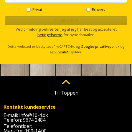
Privat
Erhverv
TILMELD MIG
Ved tilmelding bekræfter jeg at jeg har læst og accepteret
betingelserne
for nyhedsmailen
Dette websted er beskyttet af reCAPTCHA, og
Googles privatlivspolitik
og
servicevilkår
gælder.
Til Toppen
Kontakt kundeservice
E-mail:
info@10-4.dk
Telefon:
9674 2484
Telefontider:
Man-Fre: 9:00-14:00