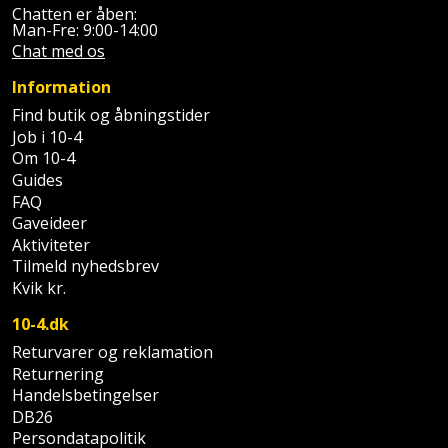
Sav
WinWin
Chatten er åben:
Man-Fre: 9:00-14:00
plader
Kompressor
Lommelygte
Savbuk
Chat med os
Information
Lader
Merchandise
Savklinge
Find butik og åbningstider
Ligesliber
Job i 10-4
Mobiltilbehør
Skraber
Om 10-4
Guides
Limpistol
Pavillon
Skruestik
FAQ
Gaveideer
Linjelaser
Personlig
Skruetrækker
Aktiviteter
pleje
Tilmeld nyhedsbrev
Loddekolbe
Skruetvinge
Kvik kr.
Plantekasser
10-4.dk
Luftværktøj
Slibeartikler
Returvarer og reklamation
Postkasse
Måleinstrumenter
Returnering
Smøring
Handelsbetingelser
Postkassestander
og
DB26
Malersprøjte
rustopløser
Persondatapolitik