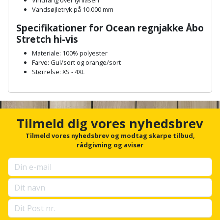
Plastlister
Flisevibrator
Vandsøjletryk på 10.000 mm
Gummibåd
Løfteudstyr
og
Radonsikring
Specifikationer for Ocean regnjakke Åbo
Føringsskinne
kajak
Stretch hi-vis
Målebånd
Rumdeler
Forlængerledning
Materiale: 100% polyester
Havemøbler
Markeringsværktøj
Farve: Gul/sort og orange/sort
Sand
Størrelse: XS - 4XL
Fugepistol
Havepleje
og
Mejsel
A
Fugtmåler
grus
n
Haveredskaber
c
Murerværktøj
h
Gipsskruemaskine
Tilmeld dig vores nyhedsbrev
Skruer,
o
Haveslange
Nedstryger
bolte
r
Tilmeld vores nyhedsbrev og modtag skarpe tilbud,
Girafsliber
og
f
rådgivning og aviser
og
o
Nøgleværktøj
tilbehør
møtrikker
r
Girafsliber
u
Økse
tilbehør
Havetilbehør
p
Skunklem
s
e
Oliekande
Høvl
Hegn
Søm
l
l