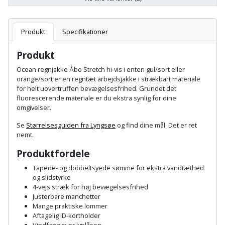
Hammer
Drivhustilbehør
terrassebrædder
Detektor
Robotplæneklipper
Høvl
Elartikler
Lecablokke
Produkt
Specifikationer
Diamantskæremaskine
Robotplæneklipper
og
Kiler
Flagstænger
tilbehør
Produkt
fundablokke
Diamantslibertilbehør
til
Ocean regnjakke Åbo Stretch hi-vis i enten gul/sort eller
Kloakrenser
Vandpumpe
hus
orange/sort er en regntæt arbejdsjakke i strækbart materiale
Lofter
Dykkerpistol
for helt uovertruffen bevægelsesfrihed. Grundet det
og
Kniv
fluorescerende materiale er du ekstra synlig for dine
Vertikalskærer
have
Lofttrapper
omgivelser.
og
Dyksav
/
hobbykniv
Se
Størrelsesguiden fra Lyngsøe
og find dine mål. Det er ret
mosfjerner
Fuglefoderhus
Murbinder
Excentersliber
nemt.
Koben
Vinduesvasker
Garderobe
Produktfordele
Murpap
Excenterslibertilbehør
opbevaring
og
Tapede- og dobbeltsyede sømme for ekstra vandtæthed
Kridtsnor
og slidstyrke
murfolie
Fedtsprøjte
4-vejs stræk for høj bevægelsesfrihed
Gavekort
Lærlingesæt
Justerbare manchetter
Mursten
Flamingoskærer
Mange praktiske lommer
Grill
Aftagelig ID-kortholder
Landmålerstok
Vindfang over lynlåsen