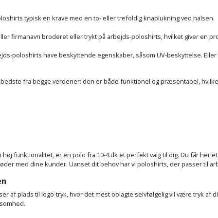
loshirts typisk en krave med en to- eller trefoldig knaplukning ved halsen.
er firmanavn broderet eller trykt på arbejds-poloshirts, hvilket giver en p
jds-poloshirts have beskyttende egenskaber, såsom UV-beskyttelse. Elle
bedste fra begge verdener: den er både funktionel og præsentabel, hvilket
øj funktionalitet, er en polo fra 10-4.dk et perfekt valg til dig. Du får her
i møder med dine kunder. Uanset dit behov har vi poloshirts, der passer til 
en
af plads til logo-tryk, hvor det mest oplagte selvfølgelig vil være tryk af d
irksomhed.