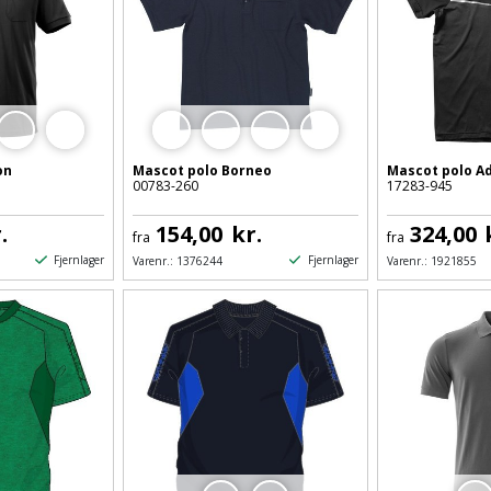
on
Mascot polo Borneo
Mascot polo A
00783-260
17283-945
.
154,00
kr.
324,00
fra
fra
Fjernlager
Fjernlager
Varenr.:
1376244
Varenr.:
1921855