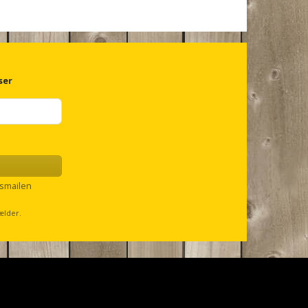
ser
smailen
ælder.