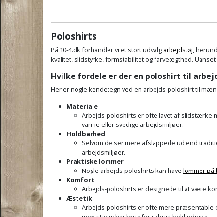
Poloshirts
På 10-4.dk forhandler vi et stort udvalg
arbejdstøj
, herund
kvalitet, slidstyrke, formstabilitet og farveægthed. Uanset
Hvilke fordele er der en poloshirt til arbej
Her er nogle kendetegn ved en arbejds-poloshirt til mæn
Materiale
Arbejds-poloshirts er ofte lavet af slidstærke
varme eller svedige arbejdsmiljøer.
Holdbarhed
Selvom de ser mere afslappede ud end traditione
arbejdsmiljøer.
Praktiske lommer
Nogle arbejds-poloshirts kan have
lommer på 
Komfort
Arbejds-poloshirts er designede til at være ko
Æstetik
Arbejds-poloshirts er ofte mere præsentable e
men stadig har brug for robust beklædning.