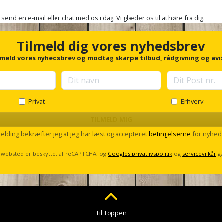
, send en e-mail eller chat med os i dag. Vi glæder os til at høre fra dig.
Tilmeld dig vores nyhedsbrev
lmeld vores nyhedsbrev og modtag skarpe tilbud, rådgivning og avi
Privat
Erhverv
TILMELD MIG
melding bekræfter jeg at jeg har læst og accepteret
betingelserne
for nyhed
 websted er beskyttet af reCAPTCHA, og
Googles privatlivspolitik
og
servicevilkår
g
Til Toppen