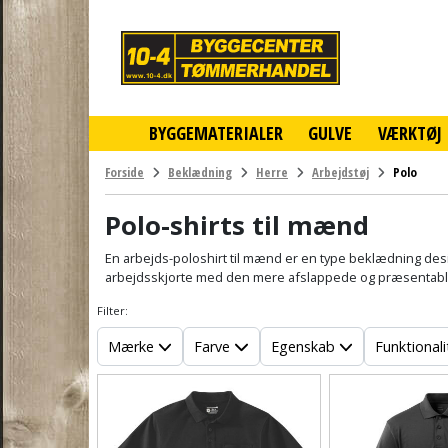
10-
4
-
billigt
online
BYGGEMATERIALER
GULVE
VÆRKTØJ
byggemarked
og
tømmerhandel
Forside
Beklædning
Herre
Arbejdstøj
Polo
-
Klik
Polo-shirts til mænd
og
byg
En arbejds-poloshirt til mænd er en type beklædning desi
arbejdsskjorte med den mere afslappede og præsentable s
Filter:
Mærke
Farve
Egenskab
Funktionali