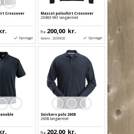
irt Crossover
Mascot poloshirt Crossover
20483-961 langærmet
kr.
200,00
kr.
fra
Fjernlager
Fjernlager
Varenr.:
2059920
renoble
Snickers polo 2608
2608 langærmet
kr.
202,00
kr.
fra