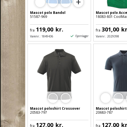
+
9
Mascot polo Bandol
Mascot polo Acce
51587-969
18083-801 CoolMax
119,00
kr.
301,00
kr
fra
fra
Fjernlager
Varenr.:
1849436
Varenr.:
2029398
Mascot poloshirt Crossover
Mascot poloshirt
20583-797
20683-787
127,00
kr.
127,00
kr
fra
fra