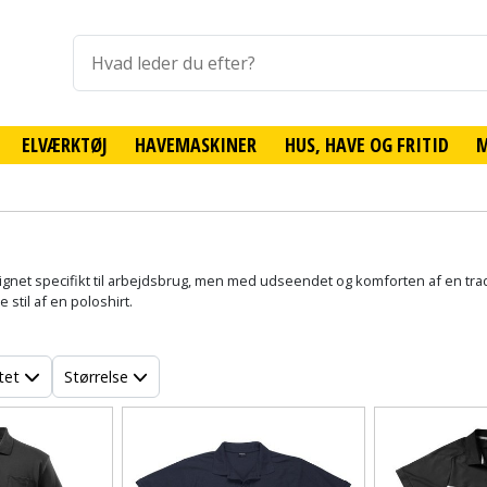
ELVÆRKTØJ
HAVEMASKINER
HUS, HAVE OG FRITID
gnet specifikt til arbejdsbrug, men med udseendet og komforten af en trad
til af en poloshirt.
tet
Størrelse