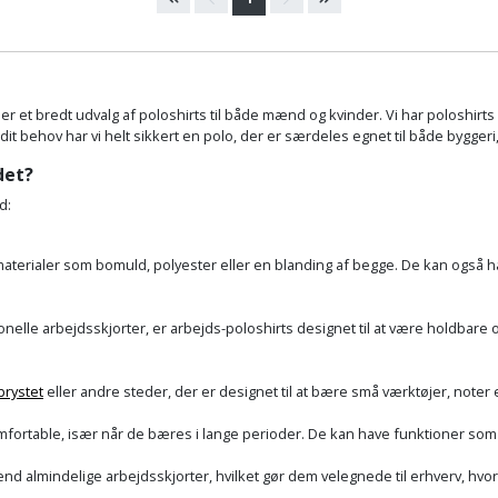
er et bredt udvalg af poloshirts til både mænd og kvinder. Vi har poloshirts i
 dit behov har vi helt sikkert en polo, der er særdeles egnet til både bygger
det?
d:
 materialer som bomuld, polyester eller en blanding af begge. De kan også 
lle arbejdsskjorter, er arbejds-poloshirts designet til at være holdbare og
brystet
eller andre steder, der er designet til at bære små værktøjer, note
mfortable, især når de bæres i lange perioder. De kan have funktioner som 
nd almindelige arbejdsskjorter, hvilket gør dem velegnede til erhverv, hvo