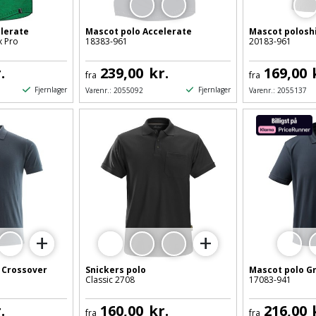
lerate
Mascot polo Accelerate
Mascot polosh
 Pro
18383-961
20183-961
.
239,00
kr.
169,00
fra
fra
Fjernlager
Fjernlager
Varenr.:
2055092
Varenr.:
2055137
+
+
5
8
 Crossover
Snickers polo
Mascot polo G
Classic 2708
17083-941
.
160,00
kr.
216,00
fra
fra