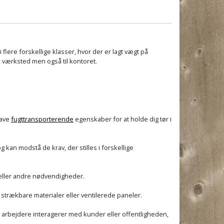
 flere forskellige klasser, hvor der er lagt vægt på
i, værksted men også til kontoret.
have
fugttransporterende
egenskaber for at holde dig tør i
 kan modstå de krav, der stilles i forskellige
r eller andre nødvendigheder.
strækbare materialer eller ventilerede paneler.
r arbejdere interagerer med kunder eller offentligheden,