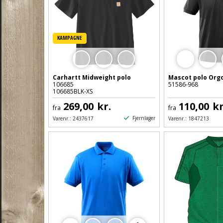
KAMPAGNE
Carhartt Midweight polo
Mascot polo Org
106685
51586-968
106685BLK-XS
269,00
kr.
110,00
kr
fra
fra
Fjernlager
Varenr.:
2437617
Varenr.:
1847213