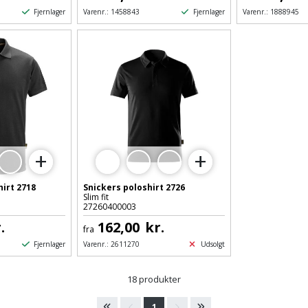
Fjernlager
Fjernlager
Varenr.:
1458843
Varenr.:
1888945
+
+
5
6
hirt 2718
Snickers poloshirt 2726
Slim fit
27260400003
.
162,00
kr.
fra
Fjernlager
Udsolgt
Varenr.:
2611270
18 produkter
1