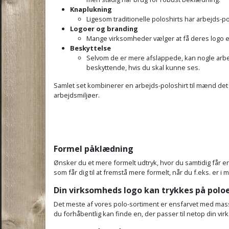
Knaplukning
Ligesom traditionelle poloshirts har arbejds-po
Logoer og branding
Mange virksomheder vælger at få deres logo ell
Beskyttelse
Selvom de er mere afslappede, kan nogle arbe
beskyttende, hvis du skal kunne ses.
Samlet set kombinerer en arbejds-poloshirt til mænd det 
arbejdsmiljøer.
Formel påklædning
Ønsker du et mere formelt udtryk, hvor du samtidig får en h
som får dig til at fremstå mere formelt, når du f.eks. er 
Din virksomheds logo kan trykkes på polo
Det meste af vores polo-sortiment er ensfarvet med masser 
du forhåbentlig kan finde en, der passer til netop din v