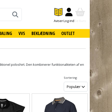
Aviser
Log ind
Se Kurv
MALING
VVS
BEKLÆDNING
OUTLET
itionel poloshirt. Den kombinerer funktionaliteten af en
Sortering:
Populær